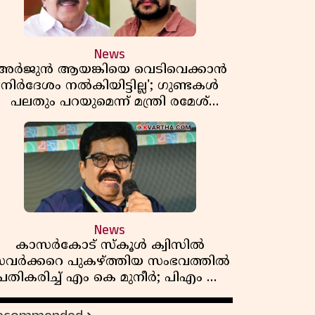
News
'അർജുൻ ആയങ്കിയെ വെടിവെക്കാൻ
നിർദേശം നൽകിയിട്ടില്ല'; ഗുണ്ടകൾ
പലതും പറയുമെന്ന് മന്ത്രി രമേശ്
ചെന്നിത്തല
News
കാസർകോട് സ്കൂൾ ക്വിസിൽ
വർക്കറെ പുകഴ്ത്തിയ സംഭവത്തിൽ
പ്രതികരിച്ച് എം കെ മുനീർ; പിഎം ശ്രീ
പദ്ധതിയിലും പ്രതികരണം