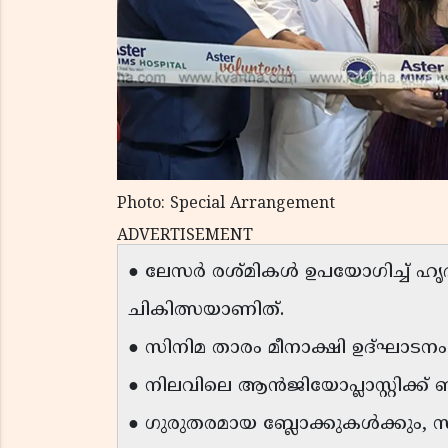
Photo: Special Arrangement
ADVERTISEMENT
● ലേസർ രശ്മികൾ ഉപയോഗിച്ച് ഹൃദയ
ചികിത്സയാണിത്.
● സിനിമ താരം മീനാക്ഷി ഉദ്ഘാടനം ന
● നിലവിലെ ആൻജിയോപ്ലാസ്റ്റിക്ക് ബ
● ഗുരുതരമായ ബ്ലോക്കുകൾക്കും, സ്