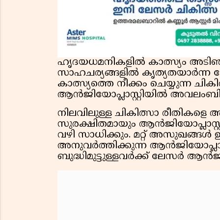
ഹൃദയധമനികളിൽ കാത്സ്യം അടിഞ്ഞു
സാഹചര്യങ്ങളിൽ കൃത്യതയാർന്ന
കാത്സ്യത്തെ നീക്കം ചെയ്യുന്ന ച
ആൻജിയോപ്ലാസ്റ്റിയിൽ അവലംബിക്
നിലവിലുള്ള ചികിത്സാ രീതികളെ അ
സുരക്ഷിതമായും ആൻജിയോപ്ലാസ്
വഴി സാധിക്കും. മറ്റ് അസുഖങ്ങ
അനുവർത്തിക്കുന്ന ആൻജിയോപ്ലാസ
ബുദ്ധിമുട്ടുള്ളവർക്ക് ലേസർ ആൻജ