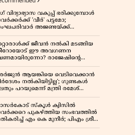
ecommended
ഗ് വിദ്യാഭ്യാസ വകുപ്പ് ഭരിക്കുമ്പോൾ
വർക്കർക്ക് 'വീർ' പട്ടമോ;
ംഘപരിവാർ അജണ്ടയ്ക്ക്
്ചക്കൊടി കാട്ടുന്നതാര്?
ഞ്ചേശ്വരത്തെ ക്വിസ് ചോദ്യം
റ്റൊരാൾക്ക് ജീവൻ നൽകി മടങ്ങിയ
ിവാദമാവുമ്പോൾ
ീറോയോട് ഈ അവഗണന
േണമായിരുന്നോ? രാജേഷിൻ്റെ
ൗതിക ശരീരത്തോടുള്ള അനാദരവിൽ
ളിപ്പടരുന്ന ജനരോഷവും പാഠവും
അർജുൻ ആയങ്കിയെ വെടിവെക്കാൻ
ിർദേശം നൽകിയിട്ടില്ല'; ഗുണ്ടകൾ
തും പറയുമെന്ന് മന്ത്രി രമേശ്
െന്നിത്തല
ാസർകോട് സ്കൂൾ ക്വിസിൽ
വർക്കറെ പുകഴ്ത്തിയ സംഭവത്തിൽ
രതികരിച്ച് എം കെ മുനീർ; പിഎം ശ്രീ
ദ്ധതിയിലും പ്രതികരണം