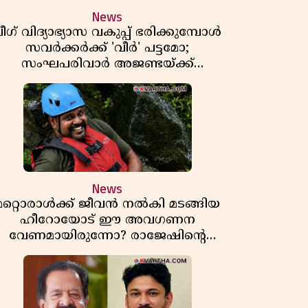
News
ീഗ് വിദ്യാഭ്യാസ വകുപ്പ് ഭരിക്കുമ്പോൾ
സവർക്കർക്ക് 'വീർ' പട്ടമോ;
സംഘപരിവാർ അജണ്ടയ്ക്ക്
പച്ചക്കൊടി കാട്ടുന്നതാര്?
മഞ്ചേശ്വരത്തെ ക്വിസ് ചോദ്യം
വിവാദമാവുമ്പോൾ
News
മറ്റൊരാൾക്ക് ജീവൻ നൽകി മടങ്ങിയ
ഹീറോയോട് ഈ അവഗണന
വേണമായിരുന്നോ? രാജേഷിൻ്റെ
ൗതിക ശരീരത്തോടുള്ള അനാദരവിൽ
ആളിപ്പടരുന്ന ജനരോഷവും പാഠവും