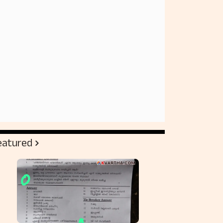
eatured