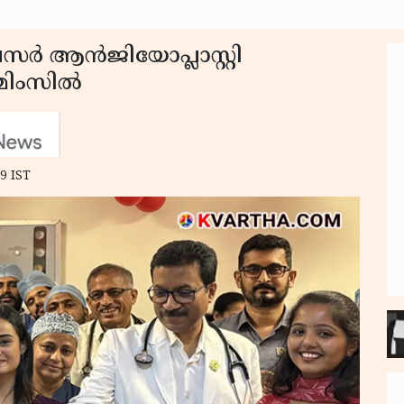
സർ ആൻജിയോപ്ലാസ്റ്റി
 മിംസിൽ
9 IST