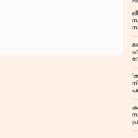
R
ലീ
സ
സ
പച
മ
മ
വ
ഹ
വ
ഭ
ആ
'
ന
പല
ച
ക
സ
പ്
പ