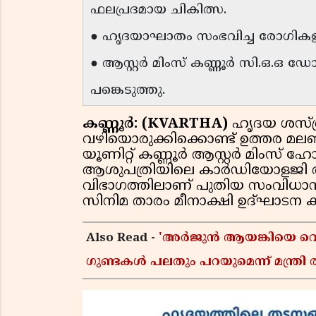
ഫലപ്രദമായ ചികിത്സ.
● ഹൃദയാഘാതം സംഭവിച്ച രോഗികളി
● ആസ്റ്റർ മിംസ് കണ്ണൂർ സി.ഒ.ഒ ഡോ
പങ്കെടുത്തു.
കണ്ണൂർ: (KVARTHA)
ഹൃദയ ശസ്ത്ര
വഴിയൊരുക്കിക്കൊണ്ട് ഉത്തര മല
യൂണിറ്റ് കണ്ണൂർ ആസ്റ്റർ മിംസ് ഹോ
ആശുപത്രിയിലെ കാർഡിയോളജ
വിഭാഗത്തിലാണ് പുതിയ സംവിധാനം 
സിനിമ താരം മീനാക്ഷി ഉദ്ഘാടന കർ
Also Read -
'അർജുൻ ആയങ്കിയെ വെടി
ഗുണ്ടകൾ പലതും പറയുമെന്ന് മന്ത്രി 