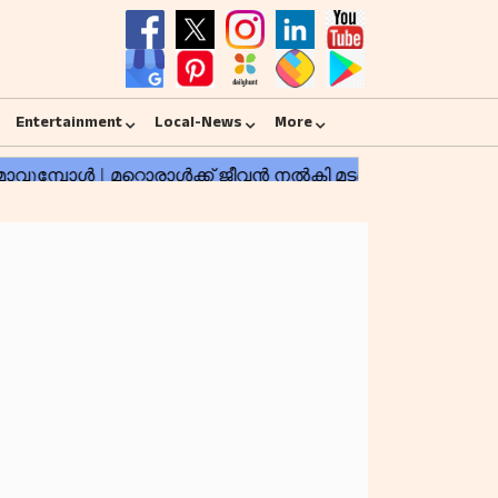
Entertainment
Local-News
More