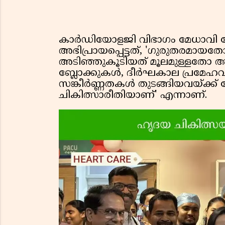
കാർഡിയോളജി വിഭാഗം മേധാവി ഡോ.
അഭിപ്രായപ്പെട്ടത്, 'ഗുരുതരമാ
അടിഞ്ഞുകൂടിയത് മൂലമുള്ളതോ ആയ
ബ്ലോക്കുകൾ, ദീർഘകാല പ്രമേഹവുമ
സങ്കീർണ്ണതകൾ തുടങ്ങിയവയ്ക്ക്
ചികിത്സാരീതിയാണ്' എന്നാണ്.