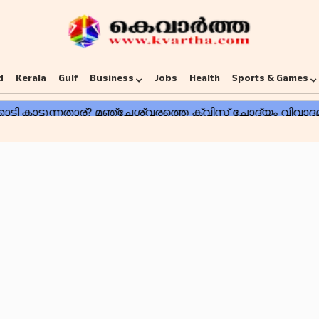
d
Kerala
Gulf
Business
Jobs
Health
Sports & Games