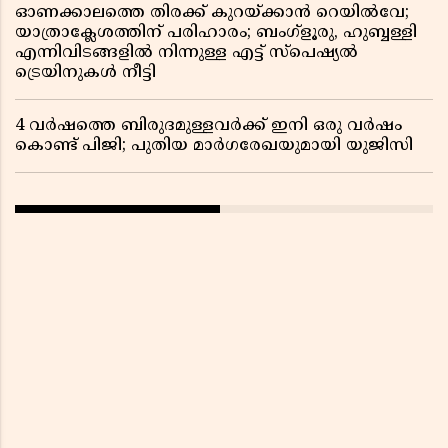
ഓണക്കാലത്തെ തിരക്ക് കുറയ്ക്കാൻ റെയിൽവേ;
യാത്രാക്ലേശത്തിന് പരിഹാരം; ബംഗ്ളൂരു, ഹുബ്ബള്ളി
എന്നിവിടങ്ങളിൽ നിന്നുള്ള എട്ട് സ്പെഷ്യൽ
ട്രെയിനുകൾ നീട്ടി
4 വർഷത്തെ ബിരുദമുള്ളവർക്ക് ഇനി ഒരു വർഷം
കൊണ്ട് പിജി; പുതിയ മാർഗരേഖയുമായി യുജിസി