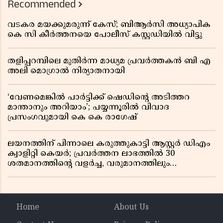
Recommended
വടകര മയക്കുമരുന്ന് കേസ്; ബിആർസി അധ്യാപിക
കെ സി കീർത്തനയെ പോലീസ് കസ്റ്റഡിയിൽ വിട്ടു
തളിപ്പറമ്പിലെ മുതിർന്ന മാധ്യമ പ്രവർത്തകൻ ബി എ
അലി മൊഗ്രാൽ നിര്യാതനായി
‘വേണമെങ്കിൽ പാർട്ടിക്ക് ഷെഡിൻ്റെ അടിത്തറ
മാന്താനും അറിയാം’; പയ്യന്നൂരിൽ വിവാദ
പ്രസംഗവുമായി കെ കെ രാഗേഷ്
ലയനത്തിന് പിന്നാലെ കരുത്തുകാട്ടി ആസ്റ്റർ ഡിഎം
ക്വാളിറ്റി കെയർ; പ്രവർത്തന ലാഭത്തിൽ 30
ശതമാനത്തിൻ്റെ വളർച്ച, വരുമാനത്തിലും
ലാഭത്തിലും വൻ കുതിപ്പ് രേഖപ്പെടുത്തി ആദ്യ പാദ
റിപ്പോർട്ട് പുറത്ത്
Home
About Us