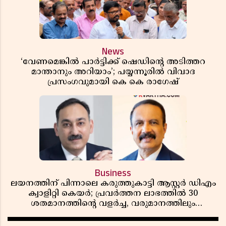
News
‘വേണമെങ്കിൽ പാർട്ടിക്ക് ഷെഡിൻ്റെ അടിത്തറ
മാന്താനും അറിയാം’; പയ്യന്നൂരിൽ വിവാദ
പ്രസംഗവുമായി കെ കെ രാഗേഷ്
Business
ലയനത്തിന് പിന്നാലെ കരുത്തുകാട്ടി ആസ്റ്റർ ഡിഎം
ക്വാളിറ്റി കെയർ; പ്രവർത്തന ലാഭത്തിൽ 30
ശതമാനത്തിൻ്റെ വളർച്ച, വരുമാനത്തിലും
ലാഭത്തിലും വൻ കുതിപ്പ് രേഖപ്പെടുത്തി ആദ്യ പാദ
റിപ്പോർട്ട് പുറത്ത്