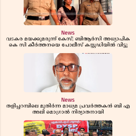
News
വടകര മയക്കുമരുന്ന് കേസ്; ബിആർസി അധ്യാപിക
കെ സി കീർത്തനയെ പോലീസ് കസ്റ്റഡിയിൽ വിട്ടു
News
തളിപ്പറമ്പിലെ മുതിർന്ന മാധ്യമ പ്രവർത്തകൻ ബി എ
അലി മൊഗ്രാൽ നിര്യാതനായി