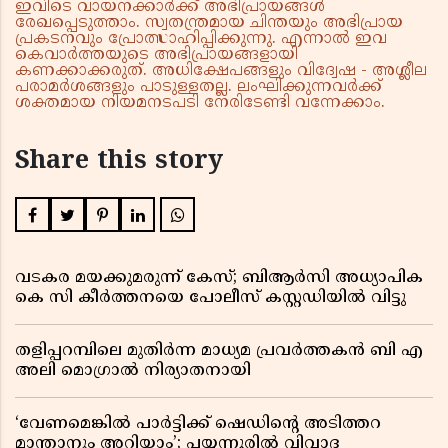
ഇവിടെ വായനക്കാർക്ക് അഭിപ്രായങ്ങൾ
രേഖപ്പെടുത്താം. സ്വതന്ത്രമായ ചിന്തയും അഭിപ്രായ
പ്രകടനവും പ്രോത്സാഹിപ്പിക്കുന്നു. എന്നാൽ ഇവ
കെവാർത്തയുടെ അഭിപ്രായങ്ങളായി
കണക്കാക്കരുത്. അധിക്ഷേപങ്ങളും വിദ്വേഷ - അശ്ലീല
പരാമർശങ്ങളും പാടുള്ളതല്ല. ലംഘിക്കുന്നവർക്ക്
ശക്തമായ നിയമനടപടി നേരിടേണ്ടി വന്നേക്കാം.
Share this story
വടകര മയക്കുമരുന്ന് കേസ്; ബിആർസി അധ്യാപിക
കെ സി കീർത്തനയെ പോലീസ് കസ്റ്റഡിയിൽ വിട്ടു
തളിപ്പറമ്പിലെ മുതിർന്ന മാധ്യമ പ്രവർത്തകൻ ബി എ
അലി മൊഗ്രാൽ നിര്യാതനായി
‘വേണമെങ്കിൽ പാർട്ടിക്ക് ഷെഡിൻ്റെ അടിത്തറ
മാന്താനും അറിയാം’; പയ്യന്നൂരിൽ വിവാദ