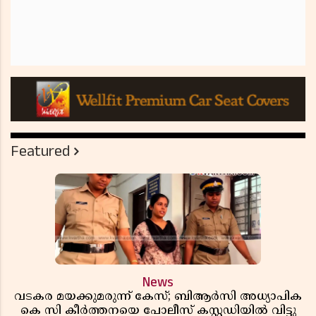
Featured
News
വടകര മയക്കുമരുന്ന് കേസ്; ബിആർസി അധ്യാപിക
കെ സി കീർത്തനയെ പോലീസ് കസ്റ്റഡിയിൽ വിട്ടു