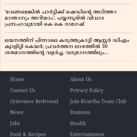
‘വേണമെങ്കിൽ പാർട്ടിക്ക് ഷെഡിൻ്റെ അടിത്തറ
മാന്താനും അറിയാം’; പയ്യന്നൂരിൽ വിവാദ
പ്രസംഗവുമായി കെ കെ രാഗേഷ്
ലയനത്തിന് പിന്നാലെ കരുത്തുകാട്ടി ആസ്റ്റർ ഡിഎം
ക്വാളിറ്റി കെയർ; പ്രവർത്തന ലാഭത്തിൽ 30
ശതമാനത്തിൻ്റെ വളർച്ച, വരുമാനത്തിലും
ലാഭത്തിലും വൻ കുതിപ്പ് രേഖപ്പെടുത്തി ആദ്യ പാദ
റിപ്പോർട്ട് പുറത്ത്
Home
About Us
Contact Us
Privacy Policy
Grievance Redressal
Join Kvartha Team Club
News
Business
Jobs
Health
Food & Recipes
Entertainment