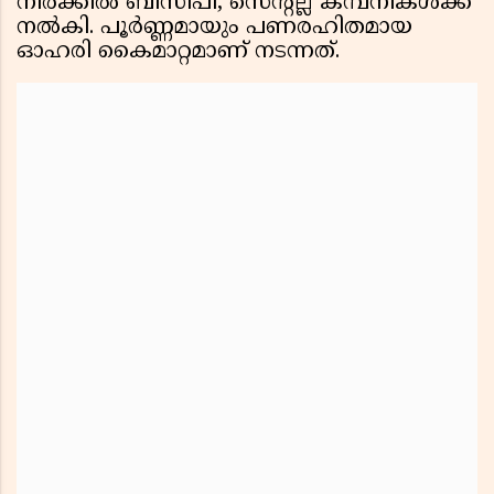
നിരക്കിൽ ബിസിപി, സെന്റല്ല കമ്പനികൾക്ക്
നൽകി. പൂർണ്ണമായും പണരഹിതമായ
ഓഹരി കൈമാറ്റമാണ് നടന്നത്.