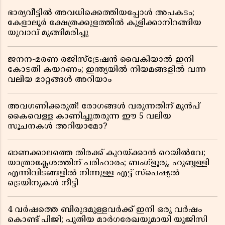
ഭാര്യവീട്ടിൽ അവധിക്കെത്തിയപ്പോൾ അപകടം;
കേളാലൂർ ക്ഷേത്രക്കുളത്തിൽ കുളിക്കാനിറങ്ങിയ
യുവാവ് മുങ്ങിമരിച്ചു
ജനന-മരണ രജിസ്ട്രേഷൻ വൈകിയാൽ ഇനി
കോടതി കയറണം; ഇന്ത്യയിൽ നിയമങ്ങളിൽ വന്ന
വലിയ മാറ്റങ്ങൾ അറിയാം
അവഗണിക്കരുത്! രോഗങ്ങൾ വരുന്നതിന് മുൻപ്
കൈവെള്ള കാണിച്ചുതരുന്ന ഈ 5 വലിയ
സൂചനകൾ അറിയാമോ?
ഓണക്കാലത്തെ തിരക്ക് കുറയ്ക്കാൻ റെയിൽവേ;
യാത്രാക്ലേശത്തിന് പരിഹാരം; ബംഗ്ളൂരു, ഹുബ്ബള്ളി
എന്നിവിടങ്ങളിൽ നിന്നുള്ള എട്ട് സ്പെഷ്യൽ
ട്രെയിനുകൾ നീട്ടി
4 വർഷത്തെ ബിരുദമുള്ളവർക്ക് ഇനി ഒരു വർഷം
കൊണ്ട് പിജി; പുതിയ മാർഗരേഖയുമായി യുജിസി