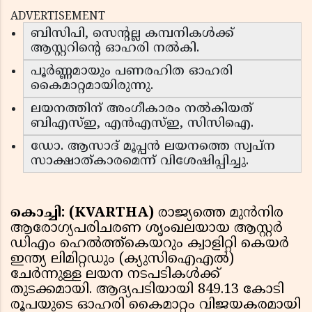
ADVERTISEMENT
ബിസിപി, സെന്റല്ല കമ്പനികൾക്ക്
ആസ്റ്ററിൻ്റെ ഓഹരി നൽകി.
പൂർണ്ണമായും പണരഹിത ഓഹരി
കൈമാറ്റമായിരുന്നു.
ലയനത്തിന് അംഗീകാരം നൽകിയത്
ബിഎസ്ഇ, എൻഎസ്ഇ, സിസിഐ.
ഡോ. ആസാദ് മൂപ്പൻ ലയനത്തെ സ്വപ്ന
സാക്ഷാത്കാരമെന്ന് വിശേഷിപ്പിച്ചു.
കൊച്ചി: (KVARTHA)
രാജ്യത്തെ മുൻനിര
ആരോഗ്യപരിചരണ ശൃംഖലയായ ആസ്റ്റർ
ഡിഎം ഹെൽത്ത്കെയറും ക്വാളിറ്റി കെയർ
ഇന്ത്യ ലിമിറ്റഡും (ക്യുസിഐഎൽ)
ചേർന്നുള്ള ലയന നടപടികൾക്ക്
തുടക്കമായി. ആദ്യപടിയായി 849.13 കോടി
രൂപയുടെ ഓഹരി കൈമാറ്റം വിജയകരമായി