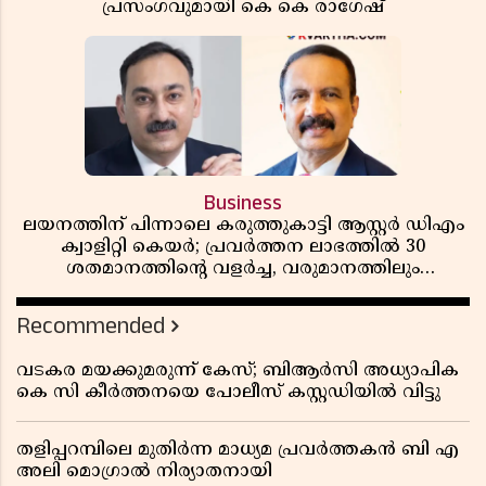
പ്രസംഗവുമായി കെ കെ രാഗേഷ്
Business
ലയനത്തിന് പിന്നാലെ കരുത്തുകാട്ടി ആസ്റ്റർ ഡിഎം
ക്വാളിറ്റി കെയർ; പ്രവർത്തന ലാഭത്തിൽ 30
ശതമാനത്തിൻ്റെ വളർച്ച, വരുമാനത്തിലും
ലാഭത്തിലും വൻ കുതിപ്പ് രേഖപ്പെടുത്തി ആദ്യ പാദ
റിപ്പോർട്ട് പുറത്ത്
Recommended
വടകര മയക്കുമരുന്ന് കേസ്; ബിആർസി അധ്യാപിക
കെ സി കീർത്തനയെ പോലീസ് കസ്റ്റഡിയിൽ വിട്ടു
തളിപ്പറമ്പിലെ മുതിർന്ന മാധ്യമ പ്രവർത്തകൻ ബി എ
അലി മൊഗ്രാൽ നിര്യാതനായി