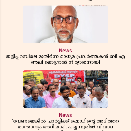
News
തളിപ്പറമ്പിലെ മുതിർന്ന മാധ്യമ പ്രവർത്തകൻ ബി എ
അലി മൊഗ്രാൽ നിര്യാതനായി
News
‘വേണമെങ്കിൽ പാർട്ടിക്ക് ഷെഡിൻ്റെ അടിത്തറ
മാന്താനും അറിയാം’; പയ്യന്നൂരിൽ വിവാദ