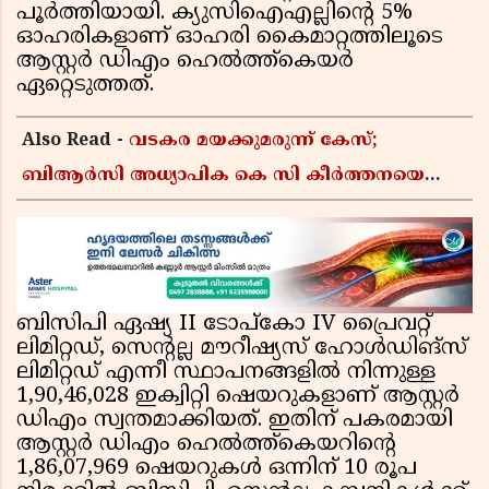
പൂർത്തിയായി. ക്യുസിഐഎല്ലിൻ്റെ 5%
ഓഹരികളാണ് ഓഹരി കൈമാറ്റത്തിലൂടെ
ആസ്റ്റർ ഡിഎം ഹെൽത്ത്കെയർ
ഏറ്റെടുത്തത്.
Also Read -
വടകര മയക്കുമരുന്ന് കേസ്;
ബിആർസി അധ്യാപിക കെ സി കീർത്തനയെ
പോലീസ് കസ്റ്റഡിയിൽ വിട്ടു
ബിസിപി ഏഷ്യ II ടോപ്‌കോ IV പ്രൈവറ്റ്
ലിമിറ്റഡ്, സെന്റല്ല മൗറീഷ്യസ് ഹോൾഡിങ്‌സ്
ലിമിറ്റഡ് എന്നീ സ്ഥാപനങ്ങളിൽ നിന്നുള്ള
1,90,46,028 ഇക്വിറ്റി ഷെയറുകളാണ് ആസ്റ്റർ
ഡിഎം സ്വന്തമാക്കിയത്. ഇതിന് പകരമായി
ആസ്റ്റർ ഡിഎം ഹെൽത്ത്കെയറിൻ്റെ
1,86,07,969 ഷെയറുകൾ ഒന്നിന് 10 രൂപ