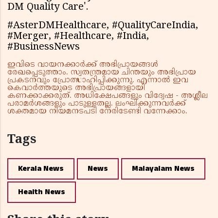
DM Quality Care'.
#AsterDMHealthcare, #QualityCareIndia,
#Merger, #Healthcare, #India,
#BusinessNews
ഇവിടെ വായനക്കാർക്ക് അഭിപ്രായങ്ങൾ
രേഖപ്പെടുത്താം. സ്വതന്ത്രമായ ചിന്തയും അഭിപ്രായ
പ്രകടനവും പ്രോത്സാഹിപ്പിക്കുന്നു. എന്നാൽ ഇവ
കെവാർത്തയുടെ അഭിപ്രായങ്ങളായി
കണക്കാക്കരുത്. അധിക്ഷേപങ്ങളും വിദ്വേഷ - അശ്ലീല
പരാമർശങ്ങളും പാടുള്ളതല്ല. ലംഘിക്കുന്നവർക്ക്
ശക്തമായ നിയമനടപടി നേരിടേണ്ടി വന്നേക്കാം.
Tags
Kerala News
News
Malayalam News
Health News