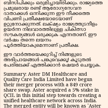
ബിസിപിക്കും ഒരുമിച്ചായിരിക്കും. രാജ്യത്തെ
പ്രമുഖരായ രണ്ട് ആരോഗ്യസേവന
ദാതാക്കൾ ഒന്നിക്കുന്ന ഈ നീക്കത്തെ
വിപണി പ്രതീക്ഷയോടെയാണ്
ഉറ്റുനോക്കുന്നത്. ലക്‌ഷ്യം രാജ്യത്തുടനീളം
ഉയർന്ന നിലവാരത്തിലുള്ള ചികിത്സാ
സൗകര്യങ്ങൾ ഒരുക്കുക എന്നതാണ്. ഈ
വർഷം തന്നെ ലയനം
പൂർത്തിയാകുമെന്നാണ് പ്രതീക്ഷ.
ഈ വാർത്തയെക്കുറിച്ച് നിങ്ങളുടെ
അഭിപ്രായങ്ങൾ പങ്കുവെക്കൂ! കൂടുതൽ
പേരിലേക്ക് എത്തിക്കാൻ ഷെയർ ചെയ്യുക.
Summary: Aster DM Healthcare and
Quality Care India Limited have begun
their merger process with a ₹849 crore
share swap. Aster acquired a 5% stake in
QCIL in this initial step towards creating a
unified healthcare network across India.
The merged entity will be known as 'Aster