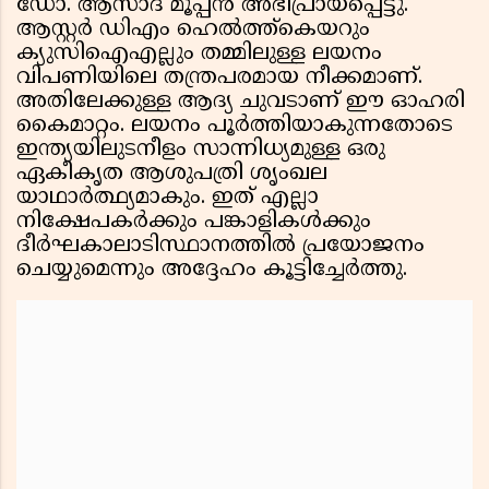
ഡോ. ആസാദ് മൂപ്പൻ അഭിപ്രായപ്പെട്ടു.
ആസ്റ്റർ ഡിഎം ഹെൽത്ത്കെയറും
ക്യുസിഐഎല്ലും തമ്മിലുള്ള ലയനം
വിപണിയിലെ തന്ത്രപരമായ നീക്കമാണ്.
അതിലേക്കുള്ള ആദ്യ ചുവടാണ് ഈ ഓഹരി
കൈമാറ്റം. ലയനം പൂർത്തിയാകുന്നതോടെ
ഇന്ത്യയിലുടനീളം സാന്നിധ്യമുള്ള ഒരു
ഏകീകൃത ആശുപത്രി ശൃംഖല
യാഥാർത്ഥ്യമാകും. ഇത് എല്ലാ
നിക്ഷേപകർക്കും പങ്കാളികൾക്കും
ദീർഘകാലാടിസ്ഥാനത്തിൽ പ്രയോജനം
ചെയ്യുമെന്നും അദ്ദേഹം കൂട്ടിച്ചേർത്തു.