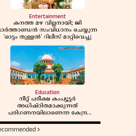
Entertainment
കനത്ത മഴ വില്ലനായി; ജി
മാർത്താണ്ഡൻ സംവിധാനം ചെയ്യുന്ന
'ഓട്ടം തുള്ളൽ' റിലീസ് മാറ്റിവെച്ചു
Education
നീറ്റ് പരീക്ഷ കംപ്യൂട്ടർ
അധിഷ്ഠിതമാക്കുന്നത്
പരിഗണനയിലാണെന്ന കേന്ദ്ര
സർക്കാരിൻ്റെ സത്യവാങ്മൂലത്തിൽ
മറുപടി നൽകാൻ ഹർജിക്കാരോട്
ecommended
സുപ്രീംകോടതി