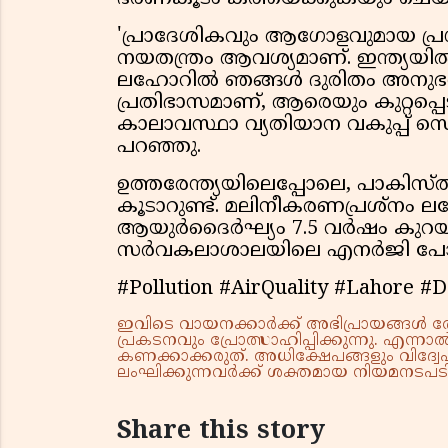
'പ്രാദേശികവും ആഗോളവുമായ പ്രശ
നയതന്ത്രം ആവശ്യമാണ്. ഇന്ത്യയില്‍ ന
ലഹോറില്‍ ഞങ്ങള്‍ ദുരിതം അനു
പ്രതിഭാസമാണ്, ആരെയും കുറ്റപ്പെടുത
കാലാവസ്ഥാ വ്യതിയാന വകുപ്പ് സെക്
പറഞ്ഞു.
ഉത്തരേന്ത്യയിലെപ്പോലെ, പാകി
കൂടാറുണ്ട്. മലിനീകരണപ്രശ്‌നം
ആയുര്‍ദൈര്‍ഘ്യം 7.5 വര്‍ഷം കുറയ
സര്‍വകലാശാലയിലെ എനര്‍ജി പോളിസി ഇന്
#Pollution #AirQuality #Lahore 
ഇവിടെ വായനക്കാർക്ക് അഭിപ്രായങ്ങൾ രേഖപ
പ്രകടനവും പ്രോത്സാഹിപ്പിക്കുന്നു. എന
കണക്കാക്കരുത്. അധിക്ഷേപങ്ങളും വിദ്വേഷ
ലംഘിക്കുന്നവർക്ക് ശക്തമായ നിയമനടപടി 
Share this story