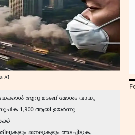
a AI
F
ിയേക്കാള്‍ ആറു മടങ്ങ് മോശം വായു
ിക 1,900 ആയി ഉയര്‍ന്നു
ക്ക്
വാതിലുകളും ജനലുകളും അടച്ചിടുക,