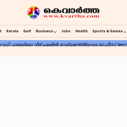
d
Kerala
Gulf
Business
Jobs
Health
Sports & Games