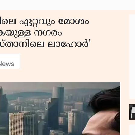
തിലെ ഏറ്റവും മോശം
യുള്ള നഗരം
സ്താനിലെ ലാഹോര്‍'