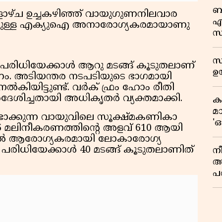
ബ
ളാഴ്ച ഉച്ചകഴിഞ്ഞ് വായുഗുണനിലവാര
എ
െയുള്ള എക്യുഐ അനാരോഗ്യകരമായാണു
സ
ഫ
ഓ
സ
രിധിയേക്കാള്‍ ആറു മടങ്ങ് കൂടുതലാണ്
ഉയ
. അടിയന്തര നടപടിയുടെ ഭാഗമായി
ല്‍കിയിട്ടുണ്ട്. വര്‍ക് ഫ്രം ഹോം രീതി
്‍ദേശിച്ചതായി അധികൃതര്‍ വ്യക്തമാക്കി.
ക
മ
ടാക്കുന്ന വായുവിലെ സൂക്ഷ്മകണികാ
'ഓ
.5 മലിനീകരണത്തിന്റെ അളവ് 610 ആയി
ളവില്‍ ആരോഗ്യകരമായി ലോകാരോഗ്യ
രിധിയേക്കാള്‍ 40 മടങ്ങ് കൂടുതലാണിത്
നീ
അ
പ
സ
മ
സ