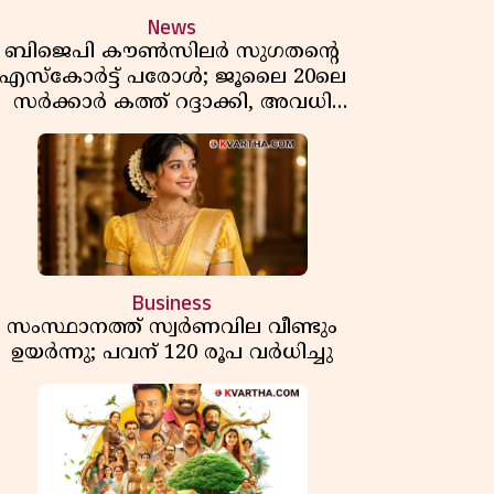
News
ബിജെപി കൗൺസിലർ സുഗതന്റെ
എസ്‌കോർട്ട് പരോൾ; ജൂലൈ 20ലെ
സർക്കാർ കത്ത് റദ്ദാക്കി, അവധി
യലിലെ വീഴ്ചകളിൽ മുഖ്യമന്ത്രിയുടെ
ഫീസ് അന്വേഷണത്തിന് ഉത്തരവിട്ടു
Business
സംസ്ഥാനത്ത് സ്വര്‍ണവില വീണ്ടും
ഉയർന്നു; പവന് 120 രൂപ വര്‍ധിച്ചു