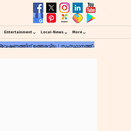
Entertainment
Local-News
More