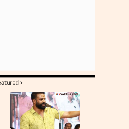
eatured