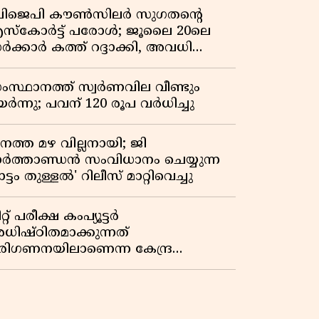
ിജെപി കൗൺസിലർ സുഗതന്റെ
സ്‌കോർട്ട് പരോൾ; ജൂലൈ 20ലെ
ർക്കാർ കത്ത് റദ്ദാക്കി, അവധി
യലിലെ വീഴ്ചകളിൽ മുഖ്യമന്ത്രിയുടെ
ഫീസ് അന്വേഷണത്തിന് ഉത്തരവിട്ടു
ംസ്ഥാനത്ത് സ്വര്‍ണവില വീണ്ടും
ർന്നു; പവന് 120 രൂപ വര്‍ധിച്ചു
നത്ത മഴ വില്ലനായി; ജി
ാർത്താണ്ഡൻ സംവിധാനം ചെയ്യുന്ന
ട്ടം തുള്ളൽ' റിലീസ് മാറ്റിവെച്ചു
റ്റ് പരീക്ഷ കംപ്യൂട്ടർ
ധിഷ്ഠിതമാക്കുന്നത്
രിഗണനയിലാണെന്ന കേന്ദ്ര
ർക്കാരിൻ്റെ സത്യവാങ്മൂലത്തിൽ
റുപടി നൽകാൻ ഹർജിക്കാരോട്
ുപ്രീംകോടതി