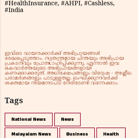
#HealthInsurance, #AHPI, #Cashless,
#India
ഇവിടെ വായനക്കാർക്ക് അഭിപ്രായങ്ങൾ
രേഖപ്പെടുത്താം. സ്വതന്ത്രമായ ചിന്തയും അഭിപ്രായ
പ്രകടനവും പ്രോത്സാഹിപ്പിക്കുന്നു. എന്നാൽ ഇവ
കെവാർത്തയുടെ അഭിപ്രായങ്ങളായി
കണക്കാക്കരുത്. അധിക്ഷേപങ്ങളും വിദ്വേഷ - അശ്ലീല
പരാമർശങ്ങളും പാടുള്ളതല്ല. ലംഘിക്കുന്നവർക്ക്
ശക്തമായ നിയമനടപടി നേരിടേണ്ടി വന്നേക്കാം.
Tags
National News
News
Malayalam News
Business
Health