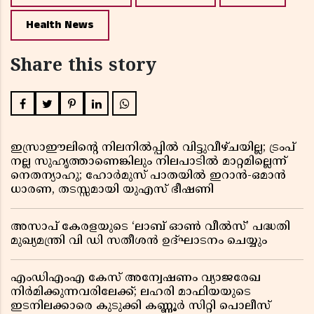
Health News
Share this story
ഇസ്രാഈലിന്റെ നിലനിൽപ്പിൽ വിട്ടുവീഴ്ചയില്ല; ട്രംപ്
നല്ല സുഹൃത്താണെങ്കിലും നിലപാടിൽ മാറ്റമില്ലെന്ന്
നെതന്യാഹു; ഹോർമുസ് പാതയിൽ ഇറാൻ-ഒമാൻ
ധാരണ, തടസ്സമായി യുഎസ് ഭീഷണി
അസാപ് കേരളയുടെ ‘ലാബ് ഓൺ വീൽസ്’ പദ്ധതി
മുഖ്യമന്ത്രി വി ഡി സതീശൻ ഉദ്ഘാടനം ചെയ്യും
എംഡിഎംഎ കേസ് അന്വേഷണം വ്യാജരേഖ
നിർമിക്കുന്നവരിലേക്ക്; ലഹരി മാഫിയയുടെ
ഇടനിലക്കാരെ കുടുക്കി കണ്ണൂർ സിറ്റി പൊലീസ്