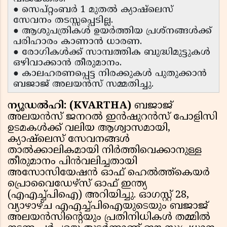
● സെപ്റ്റംബർ 1 മുതൽ ക്യാഷ്‌ലെസ്
സേവനം തടസ്സപ്പെടില്ല.
● ആശുപത്രികൾ ഉയർത്തിയ പ്രശ്നങ്ങൾക്ക്
പരിഹാരം കാണാൻ ധാരണ.
● രോഗികൾക്ക് സാമ്പത്തിക ബുദ്ധിമുട്ടുകൾ
ഒഴിവാക്കാൻ തീരുമാനം.
● കാലഹരണപ്പെട്ട നിരക്കുകൾ പുതുക്കാൻ
ബജാജ് അലയൻസ് സമ്മതിച്ചു.
ന്യൂഡൽഹി: (KVARTHA)
ബജാജ്
അലയൻസ് ജനറൽ ഇൻഷുറൻസ് പോളിസി
ഉടമകൾക്ക് വലിയ ആശ്വാസമായി,
ക്യാഷ്‌ലെസ് സേവനങ്ങൾ
താൽക്കാലികമായി നിർത്തിവെക്കാനുള്ള
തീരുമാനം പിൻവലിച്ചതായി
അസോസിയേഷൻ ഓഫ് ഹെൽത്ത്‌കെയർ
പ്രൊവൈഡേഴ്സ് ഓഫ് ഇന്ത്യ
(എഎച്ച്പിഐ) അറിയിച്ചു. ഓഗസ്റ്റ് 28,
വ്യാഴാഴ്ച എഎച്ച്പിഐയുടെയും ബജാജ്
അലയൻസിൻ്റെയും പ്രതിനിധികൾ തമ്മിൽ