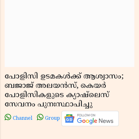
പോളിസി ഉടമകൾക്ക് ആശ്വാസം;
ബജാജ് അലയൻസ്, കെയർ
പോളിസികളുടെ ക്യാഷ്‌ലെസ്
സേവനം പുനഃസ്ഥാപിച്ചു
Channel
Group