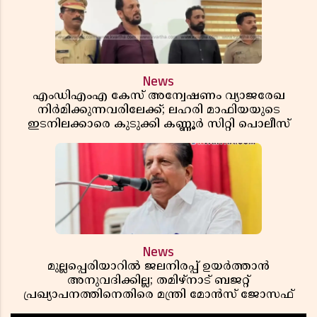
News
എംഡിഎംഎ കേസ് അന്വേഷണം വ്യാജരേഖ
നിർമിക്കുന്നവരിലേക്ക്; ലഹരി മാഫിയയുടെ
ഇടനിലക്കാരെ കുടുക്കി കണ്ണൂർ സിറ്റി പൊലീസ്
News
മുല്ലപ്പെരിയാറിൽ ജലനിരപ്പ് ഉയർത്താൻ
അനുവദിക്കില്ല; തമിഴ്നാട് ബജറ്റ്
പ്രഖ്യാപനത്തിനെതിരെ മന്ത്രി മോൻസ് ജോസഫ്