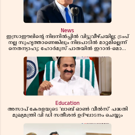
News
ഇസ്രാഈലിന്റെ നിലനിൽപ്പിൽ വിട്ടുവീഴ്ചയില്ല; ട്രംപ്
നല്ല സുഹൃത്താണെങ്കിലും നിലപാടിൽ മാറ്റമില്ലെന്ന്
നെതന്യാഹു; ഹോർമുസ് പാതയിൽ ഇറാൻ-ഒമാൻ
ധാരണ, തടസ്സമായി യുഎസ് ഭീഷണി
Education
അസാപ് കേരളയുടെ ‘ലാബ് ഓൺ വീൽസ്’ പദ്ധതി
മുഖ്യമന്ത്രി വി ഡി സതീശൻ ഉദ്ഘാടനം ചെയ്യും