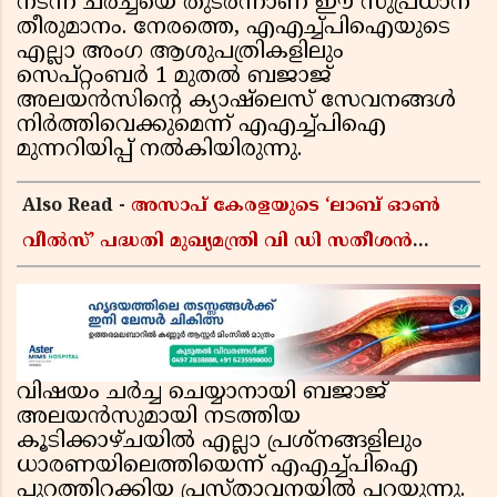
നടന്ന ചർച്ചയെ തുടർന്നാണ് ഈ സുപ്രധാന
തീരുമാനം. നേരത്തെ, എഎച്ച്പിഐയുടെ
എല്ലാ അംഗ ആശുപത്രികളിലും
സെപ്റ്റംബർ 1 മുതൽ ബജാജ്
അലയൻസിൻ്റെ ക്യാഷ്‌ലെസ് സേവനങ്ങൾ
നിർത്തിവെക്കുമെന്ന് എഎച്ച്പിഐ
മുന്നറിയിപ്പ് നൽകിയിരുന്നു.
Also Read -
അസാപ് കേരളയുടെ ‘ലാബ് ഓൺ
വീൽസ്’ പദ്ധതി മുഖ്യമന്ത്രി വി ഡി സതീശൻ
ഉദ്ഘാടനം ചെയ്യും
വിഷയം ചർച്ച ചെയ്യാനായി ബജാജ്
അലയൻസുമായി നടത്തിയ
കൂടിക്കാഴ്ചയിൽ എല്ലാ പ്രശ്നങ്ങളിലും
ധാരണയിലെത്തിയെന്ന് എഎച്ച്പിഐ
പുറത്തിറക്കിയ പ്രസ്താവനയിൽ പറയുന്നു.