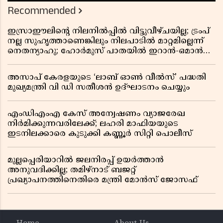
Recommended
ഇസ്രാഈലിന്റെ നിലനിൽപ്പിൽ വിട്ടുവീഴ്ചയില്ല; ട്രംപ്
നല്ല സുഹൃത്താണെങ്കിലും നിലപാടിൽ മാറ്റമില്ലെന്ന്
നെതന്യാഹു; ഹോർമുസ് പാതയിൽ ഇറാൻ-ഒമാൻ
ധാരണ, തടസ്സമായി യുഎസ് ഭീഷണി
അസാപ് കേരളയുടെ ‘ലാബ് ഓൺ വീൽസ്’ പദ്ധതി
മുഖ്യമന്ത്രി വി ഡി സതീശൻ ഉദ്ഘാടനം ചെയ്യും
എംഡിഎംഎ കേസ് അന്വേഷണം വ്യാജരേഖ
നിർമിക്കുന്നവരിലേക്ക്; ലഹരി മാഫിയയുടെ
ഇടനിലക്കാരെ കുടുക്കി കണ്ണൂർ സിറ്റി പൊലീസ്
മുല്ലപ്പെരിയാറിൽ ജലനിരപ്പ് ഉയർത്താൻ
അനുവദിക്കില്ല; തമിഴ്നാട് ബജറ്റ്
പ്രഖ്യാപനത്തിനെതിരെ മന്ത്രി മോൻസ് ജോസഫ്