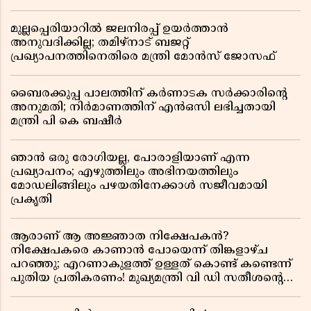
മുല്ലപ്പെരിയാറിൽ ജലനിരപ്പ് ഉയർത്താൻ
അനുവദിക്കില്ല; തമിഴ്നാട് ബജറ്റ്
പ്രഖ്യാപനത്തിനെതിരെ മന്ത്രി മോൻസ് ജോസഫ്
ബൈരക്കുപ്പ പാലത്തിന് കർണാടക സർക്കാരിൻ്റെ
അനുമതി; നിർമാണത്തിന് എൻഒസി ലഭിച്ചതായി
മന്ത്രി പി കെ ബഷീർ
ഞാൻ ഒരു രോഗിയല്ല, പോരാളിയാണ് എന്ന
പ്രഖ്യാപനം; എഴുത്തിലും അഭിനയത്തിലും
മോഡലിങ്ങിലും പഴയതിനേക്കാൾ സജീവമായി
പ്രകൃതി
ആരാണ് ആ അജ്ഞാത നിക്ഷേപകൻ?
നിക്ഷേപകരെ കാണാൻ പോയെന്ന് തിങ്കളാഴ്ച
പറഞ്ഞു; എറണാകുളത്ത് ഉള്ളത് കൊണ്ട് കണ്ടെന്ന്
പുതിയ പ്രതികരണം! മുഖ്യമന്ത്രി വി ഡി സതീശന്റെ
മറ്റൊരു യു-ടേൺ കൂടി വിവാദമാകുമ്പോൾ