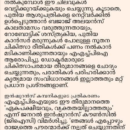
നൽകുമ്പോൾ ഈ ചിലവുകൾ
വെട്ടിക്കുറയ്ക്കുകയും ചെയ്യുന്നു. കൂടാതെ,
പുതിയ ആശുപത്രികളെ നെറ്റ്‌വർക്കിൽ
ഉൾപ്പെടുത്താൻ ബജാജ് അലയൻസ്
കാലതാമസം വരുത്തുന്നതായും,
റോബോട്ടിക് ശസ്ത്രക്രിയ, പുതിയ
കാൻസർ മരുന്നുകൾ പോലുള്ള നൂതന
ചികിത്സാ രീതികൾക്ക് പണം നൽകാൻ
മടികാണിക്കുന്നതായും എഎച്ച്പിഐ
ആരോപിച്ചു. ഡോക്ടർമാരുടെ
ചികിത്സാപരമായ തീരുമാനങ്ങളെ ചോദ്യം
ചെയ്യുന്നതും, പരാതികൾ പരിഹരിക്കാൻ
കൃത്യമായ സംവിധാനങ്ങൾ ഇല്ലാത്തതും മറ്റ്
പ്രധാന പ്രശ്നങ്ങളാണ്.
ഇൻഷുറൻസ് കമ്പനികളുടെ പ്രതികരണം
എഎച്ച്പിഐയുടെ ഈ തീരുമാനത്തെ
'ഏകപക്ഷീയവും, വ്യക്തതയില്ലാത്തതും'
എന്ന് ജനറൽ ഇൻഷുറൻസ് കൗൺസിൽ
(ജിഐസി) വിമർശിച്ചു. 'ഞങ്ങൾ എപ്പോഴും
രാജ്യത്തെ പൗരന്മാർക്ക് നല്ലത് ചെയ്യുന്നതിന്