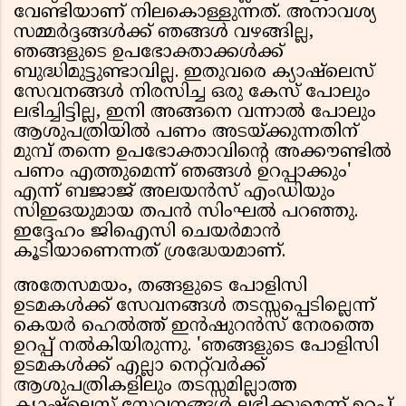
വേണ്ടിയാണ് നിലകൊള്ളുന്നത്. അനാവശ്യ
സമ്മർദ്ദങ്ങൾക്ക് ഞങ്ങൾ വഴങ്ങില്ല,
ഞങ്ങളുടെ ഉപഭോക്താക്കൾക്ക്
ബുദ്ധിമുട്ടുണ്ടാവില്ല. ഇതുവരെ ക്യാഷ്‌ലെസ്
സേവനങ്ങൾ നിരസിച്ച ഒരു കേസ് പോലും
ലഭിച്ചിട്ടില്ല, ഇനി അങ്ങനെ വന്നാൽ പോലും
ആശുപത്രിയിൽ പണം അടയ്ക്കുന്നതിന്
മുമ്പ് തന്നെ ഉപഭോക്താവിൻ്റെ അക്കൗണ്ടിൽ
പണം എത്തുമെന്ന് ഞങ്ങൾ ഉറപ്പാക്കും'
എന്ന് ബജാജ് അലയൻസ് എംഡിയും
സിഇഒയുമായ തപൻ സിംഘൽ പറഞ്ഞു.
ഇദ്ദേഹം ജിഐസി ചെയർമാൻ
കൂടിയാണെന്നത് ശ്രദ്ധേയമാണ്.
അതേസമയം, തങ്ങളുടെ പോളിസി
ഉടമകൾക്ക് സേവനങ്ങൾ തടസ്സപ്പെടില്ലെന്ന്
കെയർ ഹെൽത്ത് ഇൻഷുറൻസ് നേരത്തെ
ഉറപ്പ് നൽകിയിരുന്നു. 'ഞങ്ങളുടെ പോളിസി
ഉടമകൾക്ക് എല്ലാ നെറ്റ്‌വർക്ക്
ആശുപത്രികളിലും തടസ്സമില്ലാത്ത