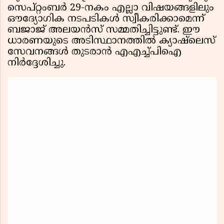
സെപ്റ്റംബർ 29-നകം എല്ലാ വിഷയങ്ങളിലും
ഔദ്യോഗിക നടപടികൾ സ്വീകരിക്കാമെന്ന്
ബജാജ് അലയൻസ് സമ്മതിച്ചിട്ടുണ്ട്. ഈ
ധാരണയുടെ അടിസ്ഥാനത്തിൽ ക്യാഷ്‌ലെസ്
സേവനങ്ങൾ തുടരാൻ എഎച്ച്പിഐ
നിർദ്ദേശിച്ചു.