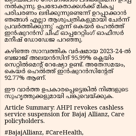
ക്യാഷ്‌ലെസ് സേവനങ്ങൾ ലഭിക്കുമെന്ന് ഉറപ്പ്
നൽകുന്നു. ഉപഭോക്താക്കൾക്ക് മികച്ച
പരിചരണം ലഭിക്കുന്നുണ്ടെന്ന് ഉറപ്പാക്കാൻ
ഞങ്ങൾ എല്ലാ ആശുപത്രികളുമായി ചേർന്ന്
പ്രവർത്തിക്കുന്നു' എന്ന് കെയർ ഹെൽത്ത്
ഇൻഷുറൻസ് ചീഫ് ഓപ്പറേറ്റിംഗ് ഓഫീസർ
മനീഷ് ഡോഡേജ പറഞ്ഞു.
കഴിഞ്ഞ സാമ്പത്തിക വർഷമായ 2023-24-ൽ
ബജാജ് അലയൻസിന് 95.99% ക്ലെയിം
സെറ്റിൽമെൻ്റ് റേഷ്യോ ഉണ്ട്. അതേസമയം,
കെയർ ഹെൽത്ത് ഇൻഷുറൻസിൻ്റേത്
92.77% ആണ്.
ഈ വാർത്ത ഉപകാരപ്പെട്ടെങ്കിൽ നിങ്ങളുടെ
സുഹൃത്തുക്കളുമായി പങ്കുവെയ്ക്കുക.
Article Summary: AHPI revokes cashless
service suspension for Bajaj Allianz, Care
policyholders.
#BajajAllianz, #CareHealth,