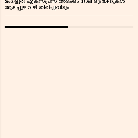
മംഗളൂരു എക്സ്പ്രസ് അടക്കം നാല് ട്രെയിനുകൾ
ആലപ്പുഴ വഴി തിരിച്ചുവിടും