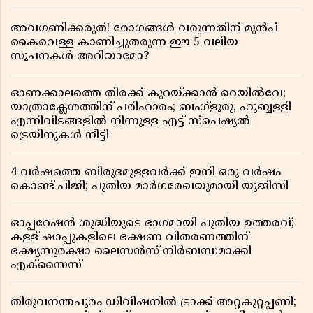
അവഗണിക്കരുത്! രോഗങ്ങൾ വരുന്നതിന് മുൻപ്
കൈവെള്ള കാണിച്ചുതരുന്ന ഈ 5 വലിയ
സൂചനകൾ അറിയാമോ?
ഓണക്കാലത്തെ തിരക്ക് കുറയ്ക്കാൻ റെയിൽവേ;
യാത്രാക്ലേശത്തിന് പരിഹാരം; ബംഗ്ളൂരു, ഹുബ്ബള്ളി
എന്നിവിടങ്ങളിൽ നിന്നുള്ള എട്ട് സ്പെഷ്യൽ
ട്രെയിനുകൾ നീട്ടി
4 വർഷത്തെ ബിരുദമുള്ളവർക്ക് ഇനി ഒരു വർഷം
കൊണ്ട് പിജി; പുതിയ മാർഗരേഖയുമായി യുജിസി
ഓപ്പറേഷൻ ശുദ്ധിയുടെ ഭാഗമായി പുതിയ ഉത്തരവ്;
കള്ള് ഷാപ്പുകളിലെ ഭക്ഷണ വിതരണത്തിന്
ഭക്ഷ്യസുരക്ഷാ ലൈസൻസ് നിർബന്ധമാക്കി
എക്സൈസ്
തിരുവനന്തപുരം ഡിവിഷനിൽ ട്രാക്ക് അറ്റകുറ്റപ്പണി;