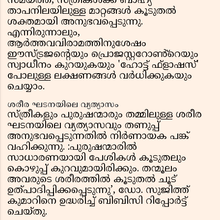
സമയത്ത്, സ്ത്രീകൾക്ക് ബാഹ്യ
താപനിലയിലുള്ള മാറ്റങ്ങൾ കൂടുതൽ
ശക്തമായി അനുഭവപ്പെടുന്നു.
എന്നിരുന്നാലും,
ആർത്തവവിരാമത്തിനുശേഷം
ഈസ്ട്രജൻ്റെയും പ്രൊജസ്റ്ററോൺ്റെയും
സ്വാധീനം കുറയുകയും 'ഹോട്ട് ഫ്‌ളാഷസ്'
പോലുള്ള ലക്ഷണങ്ങൾ വർധിക്കുകയും
ചെയ്യാം.
ശരീര ഘടനയിലെ വ്യത്യാസം
സ്ത്രീകളും പുരുഷന്മാരും തമ്മിലുള്ള ശരീര
ഘടനയിലെ വ്യത്യാസവും തണുപ്പ്
അനുഭവപ്പെടുന്നതിൽ നിർണായക പങ്ക്
വഹിക്കുന്നു. :പുരുഷന്മാരിൽ
സാധാരണയായി പേശികൾ കൂടുതലും
കൊഴുപ്പ് കുറവുമായിരിക്കും. തന്മൂലം
അവരുടെ ശരീരത്തിൽ കൂടുതൽ ചൂട്
ഉത്പാദിപ്പിക്കപ്പെടുന്നു’, ഡോ. സുജിത്ത്
കുമാറിനെ ഉദ്ധരിച്ച് ബിബിസി റിപ്പോർട്ട്‌
ചെയ്തു.