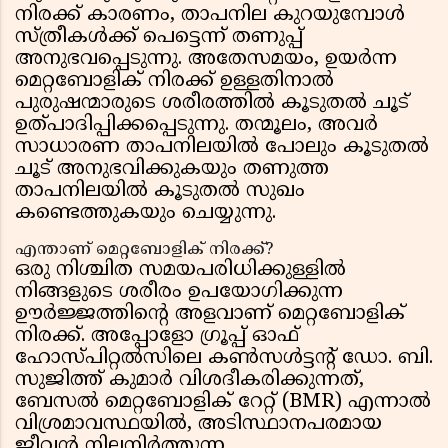
നിരക്ക് കാരണം, താപനില കുറയുമ്പോൾ
സ്ത്രീകൾക്ക് പെട്ടെന്ന് തണുപ്പ്
അനുഭവപ്പെടുന്നു. അതേസമയം, ഉയർന്ന
മെറ്റബോളിക് നിരക്ക് ഉള്ളതിനാൽ
പുരുഷന്മാരുടെ ശരീരത്തിൽ കൂടുതൽ ചൂട്
ഉത്പാദിപ്പിക്കപ്പെടുന്നു. തന്മൂലം, അവർ
സാധാരണ താപനിലയിൽ പോലും കൂടുതൽ
ചൂട് അനുഭവിക്കുകയും തണുത്ത
താപനിലയിൽ കൂടുതൽ സുഖം
കണ്ടെത്തുകയും ചെയ്യുന്നു.
എന്താണ് മെറ്റബോളിക് നിരക്ക്?
ഒരു നിശ്ചിത സമയപരിധിക്കുള്ളിൽ
നിങ്ങളുടെ ശരീരം ഉപയോഗിക്കുന്ന
ഊർജ്ജത്തിൻ്റെ അളവാണ് മെറ്റബോളിക്
നിരക്ക്. അപ്പോളോ ഗ്രൂപ്പ് ഓഫ്
ഹോസ്പിറ്റൽസിലെ കൺസൾട്ടൻ്റ് ഡോ. ബി.
സുജിത്ത് കുമാർ വിശദീകരിക്കുന്നത്,
ബേസൽ മെറ്റബോളിക് റേറ്റ് (BMR) എന്നാൽ
വിശ്രമാവസ്ഥയിൽ, അടിസ്ഥാനപരമായ
ജീവൻ നിലനിർത്തുന്ന