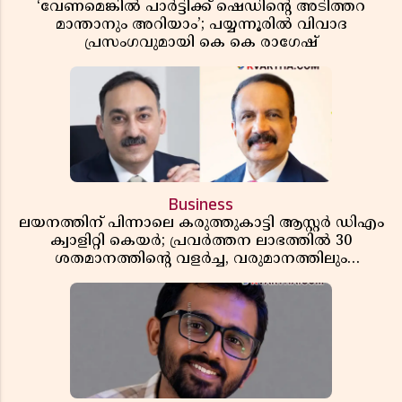
‘വേണമെങ്കിൽ പാർട്ടിക്ക് ഷെഡിൻ്റെ അടിത്തറ
മാന്താനും അറിയാം’; പയ്യന്നൂരിൽ വിവാദ
പ്രസംഗവുമായി കെ കെ രാഗേഷ്
Business
ലയനത്തിന് പിന്നാലെ കരുത്തുകാട്ടി ആസ്റ്റർ ഡിഎം
ക്വാളിറ്റി കെയർ; പ്രവർത്തന ലാഭത്തിൽ 30
ശതമാനത്തിൻ്റെ വളർച്ച, വരുമാനത്തിലും
ലാഭത്തിലും വൻ കുതിപ്പ് രേഖപ്പെടുത്തി ആദ്യ പാദ
റിപ്പോർട്ട് പുറത്ത്