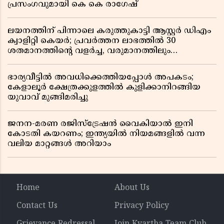
പ്രസംഗവുമായി കെ കെ രാഗേഷ്
ലയനത്തിന് പിന്നാലെ കരുത്തുകാട്ടി ആസ്റ്റർ ഡിഎം
ക്വാളിറ്റി കെയർ; പ്രവർത്തന ലാഭത്തിൽ 30
ശതമാനത്തിൻ്റെ വളർച്ച, വരുമാനത്തിലും
ലാഭത്തിലും വൻ കുതിപ്പ് രേഖപ്പെടുത്തി ആദ്യ പാദ
റിപ്പോർട്ട് പുറത്ത്
ഭാര്യവീട്ടിൽ അവധിക്കെത്തിയപ്പോൾ അപകടം;
കേളാലൂർ ക്ഷേത്രക്കുളത്തിൽ കുളിക്കാനിറങ്ങിയ
യുവാവ് മുങ്ങിമരിച്ചു
ജനന-മരണ രജിസ്ട്രേഷൻ വൈകിയാൽ ഇനി
കോടതി കയറണം; ഇന്ത്യയിൽ നിയമങ്ങളിൽ വന്ന
വലിയ മാറ്റങ്ങൾ അറിയാം
Home
About Us
Contact Us
Privacy Policy
Grievance Redressal
Join Kvartha Team Club