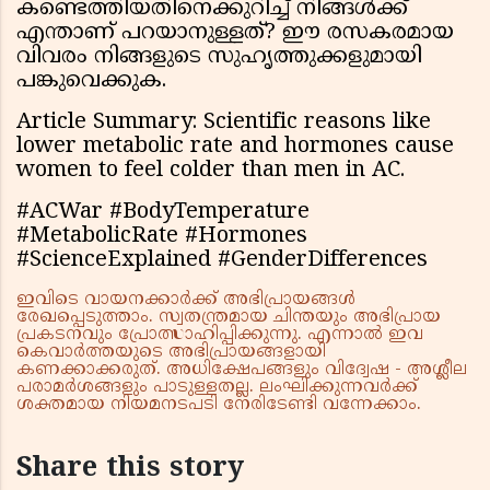
കണ്ടെത്തിയതിനെക്കുറിച്ച് നിങ്ങൾക്ക്
എന്താണ് പറയാനുള്ളത്? ഈ രസകരമായ
വിവരം നിങ്ങളുടെ സുഹൃത്തുക്കളുമായി
പങ്കുവെക്കുക.
Article Summary: Scientific reasons like
lower metabolic rate and hormones cause
women to feel colder than men in AC.
#ACWar #BodyTemperature
#MetabolicRate #Hormones
#ScienceExplained #GenderDifferences
ഇവിടെ വായനക്കാർക്ക് അഭിപ്രായങ്ങൾ
രേഖപ്പെടുത്താം. സ്വതന്ത്രമായ ചിന്തയും അഭിപ്രായ
പ്രകടനവും പ്രോത്സാഹിപ്പിക്കുന്നു. എന്നാൽ ഇവ
കെവാർത്തയുടെ അഭിപ്രായങ്ങളായി
കണക്കാക്കരുത്. അധിക്ഷേപങ്ങളും വിദ്വേഷ - അശ്ലീല
പരാമർശങ്ങളും പാടുള്ളതല്ല. ലംഘിക്കുന്നവർക്ക്
ശക്തമായ നിയമനടപടി നേരിടേണ്ടി വന്നേക്കാം.
Share this story