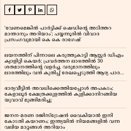
‘വേണമെങ്കിൽ പാർട്ടിക്ക് ഷെഡിൻ്റെ അടിത്തറ
മാന്താനും അറിയാം’; പയ്യന്നൂരിൽ വിവാദ
പ്രസംഗവുമായി കെ കെ രാഗേഷ്
ലയനത്തിന് പിന്നാലെ കരുത്തുകാട്ടി ആസ്റ്റർ ഡിഎം
ക്വാളിറ്റി കെയർ; പ്രവർത്തന ലാഭത്തിൽ 30
ശതമാനത്തിൻ്റെ വളർച്ച, വരുമാനത്തിലും
ലാഭത്തിലും വൻ കുതിപ്പ് രേഖപ്പെടുത്തി ആദ്യ പാദ
റിപ്പോർട്ട് പുറത്ത്
ഭാര്യവീട്ടിൽ അവധിക്കെത്തിയപ്പോൾ അപകടം;
കേളാലൂർ ക്ഷേത്രക്കുളത്തിൽ കുളിക്കാനിറങ്ങിയ
യുവാവ് മുങ്ങിമരിച്ചു
ജനന-മരണ രജിസ്ട്രേഷൻ വൈകിയാൽ ഇനി
കോടതി കയറണം; ഇന്ത്യയിൽ നിയമങ്ങളിൽ വന്ന
വലിയ മാറ്റങ്ങൾ അറിയാം