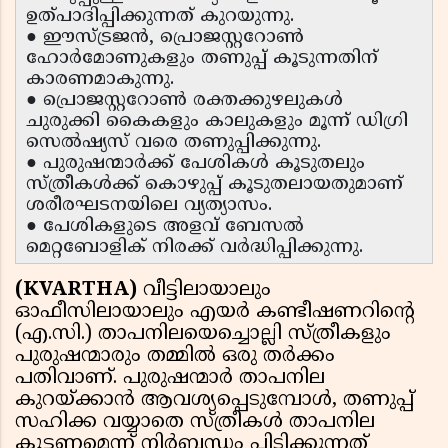
ഉത്പാദിപ്പിക്കുന്നത് കുറയുന്നു.
● ഈസ്ട്രജൻ, പ്രൊജസ്റ്ററോൺ
ഹോർമോണുകളും തണുപ്പ് കൂടുന്നതിന്
കാരണമാകുന്നു.
● പ്രൊജസ്റ്ററോൺ രക്തക്കുഴലുകൾ
ചുരുക്കി കൈകളും കാലുകളും മൂന്ന് ഡിഗ്രി
സെൽഷ്യസ് വരെ തണുപ്പിക്കുന്നു.
● പുരുഷന്മാർക്ക് പേശികൾ കൂടുതലും
സ്ത്രീകൾക്ക് കൊഴുപ്പ് കൂടുതലായതുമാണ്
ശരീരഘടനയിലെ വ്യത്യാസം.
● പേശികളുടെ അളവ് ബേസൽ
മെറ്റബോളിക് നിരക്ക് വർദ്ധിപ്പിക്കുന്നു.
(KVARTHA)
വീട്ടിലായാലും
ഓഫീസിലായാലും എയർ കണ്ടീഷണറിൻ്റെ
(എ.സി.) താപനിലയെച്ചൊല്ലി സ്ത്രീകളും
പുരുഷന്മാരും തമ്മിൽ ഒരു തർക്കം
പതിവാണ്. പുരുഷന്മാർ താപനില
കുറയ്ക്കാൻ ആവശ്യപ്പെടുമ്പോൾ, തണുപ്പ്
സഹിക്ക വയ്യാതെ സ്ത്രീകൾ താപനില
കൂട്ടണമെന്ന് നിർബന്ധം പിടിക്കുന്നത്