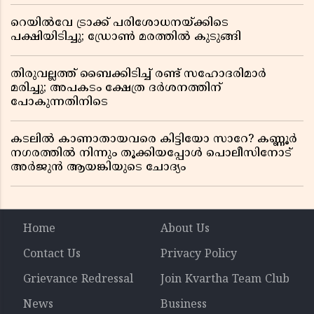
റെയിൽവേ ട്രാക്ക് പരിശോധനയ്ക്കിടെ
പക്ഷിയിടിച്ചു; ഡ്രോൺ മരത്തിൽ കുടുങ്ങി
തിരുവല്ലത്ത് ബൈക്കിടിച്ച് രണ്ട് സഹോദരിമാർ
മരിച്ചു; അപകടം ക്ഷേത്ര ദർശനത്തിന്
പോകുന്നതിനിടെ
കടലിൽ കാണാതായവരെ കിട്ടിയോ സാറേ? കണ്ണൂർ
നഗരത്തിൽ നിന്നും തൂക്കിയപ്പോൾ പൊലീസിനോട്
അർജുൻ ആയങ്കിയുടെ ചോദ്യം
Home
About Us
Contact Us
Privacy Policy
Grievance Redressal
Join Kvartha Team Club
News
Business