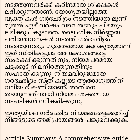
നടത്തുന്നവർക്ക് കഠിനമായ ശിക്ഷകൾ
ലഭിക്കുന്നതാണ്. യോഗ്യതയില്ലാത്ത
വ്യക്തികൾ ഗർഭഛിദ്രം നടത്തിയാൽ മൂന്ന്
മുതൽ ഏഴ് വർഷം വരെ തടവും പിഴയും
ലഭിക്കും. കൂടാതെ, ലൈംഗിക നിർണ്ണയ
പരിശോധനകൾ നടത്തി ഗർഭഛിദ്രം
നടത്തുന്നതും ഗുരുതരമായ കുറ്റകൃത്യമാണ്.
ഇത് സ്ത്രീകളുടെ അവകാശങ്ങളെ
സംരക്ഷിക്കുന്നതിനും, നിയമപരമായ
ചട്ടക്കൂട് നിലനിർത്തുന്നതിനും
സഹായിക്കുന്നു. നിയമവിരുദ്ധമായ
ഗർഭഛിദ്രം സ്ത്രീകളുടെ ആരോഗ്യത്തിന്
വലിയ ഭീഷണിയാണ്, അതിനെ
തടയുന്നതിനായി നിയമം ശക്തമായ
നടപടികൾ സ്വീകരിക്കുന്നു.
ഇന്ത്യയിലെ ഗർഭഛിദ്ര നിയമങ്ങളെക്കുറിച്ച്
നിങ്ങളുടെ അഭിപ്രായങ്ങൾ പങ്കുവെക്കുക.
Article Summary: A comprehensive guide