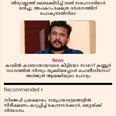
തിരുവല്ലത്ത് ബൈക്കിടിച്ച് രണ്ട് സഹോദരിമാർ
മരിച്ചു; അപകടം ക്ഷേത്ര ദർശനത്തിന്
പോകുന്നതിനിടെ
News
കടലിൽ കാണാതായവരെ കിട്ടിയോ സാറേ? കണ്ണൂർ
നഗരത്തിൽ നിന്നും തൂക്കിയപ്പോൾ പൊലീസിനോട്
അർജുൻ ആയങ്കിയുടെ ചോദ്യം
Recommended
സിജെപി പ്രക്ഷോഭം; സമൂഹമാധ്യമങ്ങളിൽ
നിരീക്ഷണം കടുപ്പിച്ച് കേന്ദ്രസർക്കാർ, മെറ്റയ്ക്ക്
നിർദേശം