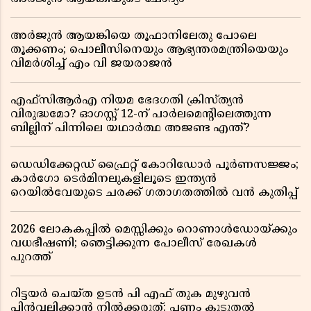
അർജുൻ ആയങ്കിയെ തൂഫാനിലേതു പോലെ
തൂക്കണം; പൊലീസിനെയും ആഭ്യന്തരമന്ത്രിയെയും
വിമർശിച്ച് എം വി ജയരാജൻ
എഫ്സിആർഎ നിയമ ഭേദഗതി ക്രിസ്ത്യൻ
വിരുദ്ധമോ? ഓഗസ്റ്റ് 12-ന് പാർലമെന്റിലെത്തുന്ന
ബില്ലിന് പിന്നിലെ യഥാർത്ഥ അജണ്ട എന്ത്?
ഡെഡിക്കേറ്റഡ് ഫ്രൈറ്റ് കോറിഡോർ പൂർണസജ്ജം;
കാർഗോ ടെർമിനലുകളിലൂടെ ഇന്ത്യൻ
റെയിൽവേയുടെ ചരക്ക് ഗതാഗതത്തിൽ വൻ കുതിപ്പ്
2026 ലോകകപ്പിൽ മെസ്സിക്കും റൊണാൾഡോയ്ക്കും
വധഭീഷണി; ഞെട്ടിക്കുന്ന പോലീസ് രേഖകൾ
പുറത്ത്
റിട്ടയർ ചെയ്ത ഉടൻ പി എഫ് തുക മുഴുവൻ
പിൻവലിക്കാൻ നിൽക്കരുത്; പണം കൂടുതൽ