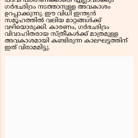
പദവി പരിഗണിക്കാതെ എല്ലാവർക്കും
ഗർഭഛിദ്രം നടത്താനുള്ള അവകാശം
ഉറപ്പാക്കുന്നു. ഈ വിധി ഇന്ത്യൻ
സമൂഹത്തിൽ വലിയ മാറ്റങ്ങൾക്ക്
വഴിയൊരുക്കി. കാരണം, ഗർഭഛിദ്രം
വിവാഹിതരായ സ്ത്രീകൾക്ക് മാത്രമുള്ള
അവകാശമായി കണ്ടിരുന്ന കാലഘട്ടത്തിന്
ഇത് വിരാമമിട്ടു.