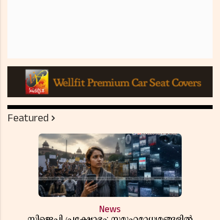
Featured
News
സിജെപി പ്രക്ഷോഭം; സമൂഹമാധ്യമങ്ങളിൽ