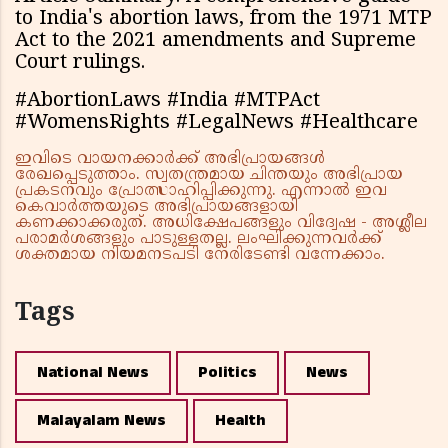
to India's abortion laws, from the 1971 MTP
Act to the 2021 amendments and Supreme
Court rulings.
#AbortionLaws #India #MTPAct
#WomensRights #LegalNews #Healthcare
ഇവിടെ വായനക്കാർക്ക് അഭിപ്രായങ്ങൾ
രേഖപ്പെടുത്താം. സ്വതന്ത്രമായ ചിന്തയും അഭിപ്രായ
പ്രകടനവും പ്രോത്സാഹിപ്പിക്കുന്നു. എന്നാൽ ഇവ
കെവാർത്തയുടെ അഭിപ്രായങ്ങളായി
കണക്കാക്കരുത്. അധിക്ഷേപങ്ങളും വിദ്വേഷ - അശ്ലീല
പരാമർശങ്ങളും പാടുള്ളതല്ല. ലംഘിക്കുന്നവർക്ക്
ശക്തമായ നിയമനടപടി നേരിടേണ്ടി വന്നേക്കാം.
Tags
National News
Politics
News
Malayalam News
Health