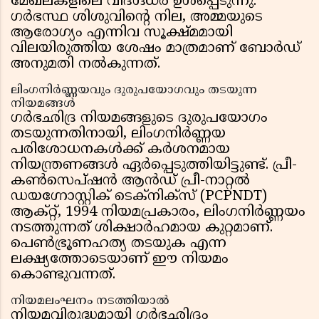
മേഖലകളിലെ വിദഗ്ദ്ധർ ഉൾപ്പെടുന്നു.
ഗർഭസ്ഥ ശിശുവിന്റെ നില, അമ്മയുടെ
ആരോഗ്യം എന്നിവ സൂക്ഷ്മമായി
വിലയിരുത്തിയ ശേഷം മാത്രമാണ് ബോർഡ്
അനുമതി നൽകുന്നത്.
ലിംഗനിർണ്ണയവും ദുരുപയോഗവും തടയുന്ന
നിയമങ്ങൾ
ഗർഭഛിദ്ര നിയമങ്ങളുടെ ദുരുപയോഗം
തടയുന്നതിനായി, ലിംഗനിർണ്ണയ
പരിശോധനകൾക്ക് കർശനമായ
നിയന്ത്രണങ്ങൾ ഏർപ്പെടുത്തിയിട്ടുണ്ട്. പ്രീ-
കൺസെപ്ഷൻ ആൻഡ് പ്രീ-നാറ്റൽ
ഡയഗ്നോസ്റ്റിക് ടെക്നിക്സ് (PCPNDT)
ആക്റ്റ്, 1994 നിയമപ്രകാരം, ലിംഗനിർണ്ണയം
നടത്തുന്നത് ശിക്ഷാർഹമായ കുറ്റമാണ്.
പെൺഭ്രൂണഹത്യ തടയുക എന്ന
ലക്ഷ്യത്തോടെയാണ് ഈ നിയമം
കൊണ്ടുവന്നത്.
നിയമലംഘനം നടത്തിയാൽ
നിയമവിരുദ്ധമായി ഗർഭഛിദ്രം