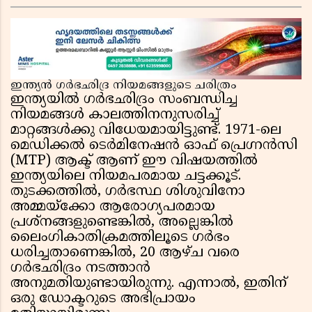
കേന്ദ്രസർക്കാർ, മെറ്റയ്ക്ക് നിർദേശം
ഇന്ത്യൻ ഗർഭഛിദ്ര നിയമങ്ങളുടെ ചരിത്രം
ഇന്ത്യയിൽ ഗർഭഛിദ്രം സംബന്ധിച്ച
നിയമങ്ങൾ കാലത്തിനനുസരിച്ച്
മാറ്റങ്ങൾക്കു വിധേയമായിട്ടുണ്ട്. 1971-ലെ
മെഡിക്കൽ ടെർമിനേഷൻ ഓഫ് പ്രെഗ്നൻസി
(MTP) ആക്ട് ആണ് ഈ വിഷയത്തിൽ
ഇന്ത്യയിലെ നിയമപരമായ ചട്ടക്കൂട്.
തുടക്കത്തിൽ, ഗർഭസ്ഥ ശിശുവിനോ
അമ്മയ്ക്കോ ആരോഗ്യപരമായ
പ്രശ്നങ്ങളുണ്ടെങ്കിൽ, അല്ലെങ്കിൽ
ലൈംഗികാതിക്രമത്തിലൂടെ ഗർഭം
ധരിച്ചതാണെങ്കിൽ, 20 ആഴ്ച വരെ
ഗർഭഛിദ്രം നടത്താൻ
അനുമതിയുണ്ടായിരുന്നു. എന്നാൽ, ഇതിന്
ഒരു ഡോക്ടറുടെ അഭിപ്രായം