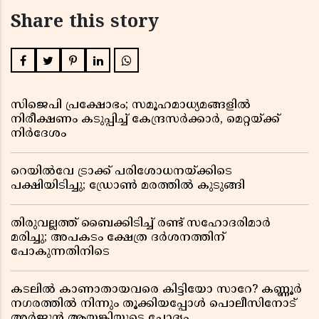
Share this story
സിജെപി പ്രക്ഷോഭം; സമൂഹമാധ്യമങ്ങളിൽ
നിരീക്ഷണം കടുപ്പിച്ച് കേന്ദ്രസർക്കാർ, മെറ്റയ്ക്ക്
നിർദേശം
റെയിൽവേ ട്രാക്ക് പരിശോധനയ്ക്കിടെ
പക്ഷിയിടിച്ചു; ഡ്രോൺ മരത്തിൽ കുടുങ്ങി
തിരുവല്ലത്ത് ബൈക്കിടിച്ച് രണ്ട് സഹോദരിമാർ
മരിച്ചു; അപകടം ക്ഷേത്ര ദർശനത്തിന്
പോകുന്നതിനിടെ
കടലിൽ കാണാതായവരെ കിട്ടിയോ സാറേ? കണ്ണൂർ
നഗരത്തിൽ നിന്നും തൂക്കിയപ്പോൾ പൊലീസിനോട്
അർജുൻ ആയങ്കിയുടെ ചോദ്യം