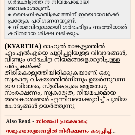
ഗർഭഛിദ്രത്തിന് നിയമപരമായി
അവകാശമുണ്ട്.
● ലൈംഗികാതിക്രമത്തിന് ഇരയായവർക്ക്
പ്രത്യേക പരിഗണനയുണ്ട്.
● നിയമവിരുദ്ധമായി ഗർഭഛിദ്രം നടത്തിയാൽ
കഠിനമായ ശിക്ഷ ലഭിക്കും.
(KVARTHA)
രാഹുൽ മാങ്കൂട്ടത്തിൽ
എംഎൽഎയെ ചുറ്റിപ്പറ്റിയുള്ള വിവാദങ്ങൾ,
വീണ്ടും ഗർഭചിദ്ര നിയമങ്ങളെക്കുറിച്ചുള്ള
ചർച്ചകൾക്ക്
തിരികൊളുത്തിയിരിക്കുകയാണ്. ഒരു
സ്വകാര്യ വിഷയത്തിൽനിന്നും ഉയർന്നുവന്ന
ഈ വിവാദം, സ്ത്രീകളുടെ ആരോഗ്യ
സംരക്ഷണം, സ്വകാര്യത, നിയമപരമായ
അവകാശങ്ങൾ എന്നിവയെക്കുറിച്ച് പുതിയ
ചോദ്യങ്ങൾ ഉയർത്തുന്നു.
Also Read -
സിജെപി പ്രക്ഷോഭം;
സമൂഹമാധ്യമങ്ങളിൽ നിരീക്ഷണം കടുപ്പിച്ച്