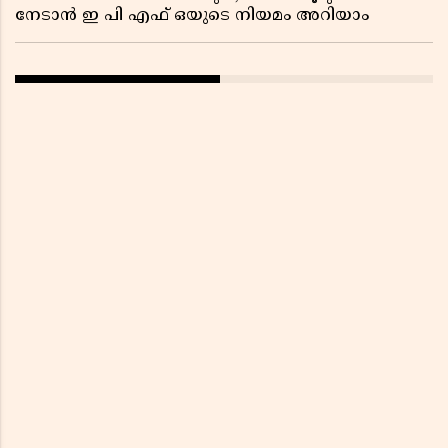
നേടാൻ ഇ പി എഫ് ഒയുടെ നിയമം അറിയാം