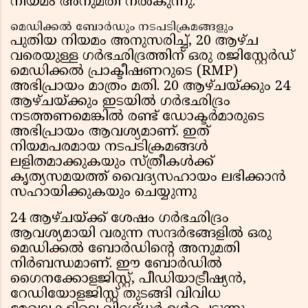
നിയമം അനുമതി നൽകുന്നു.
മെഡിക്കൽ ബോർഡും നടപടിക്രമങ്ങളും
പുതിയ നിയമം അനുസരിച്ച്, 20 ആഴ്ച
വരെയുള്ള ഗർഭഛിദ്രത്തിന് ഒരു രജിസ്റ്റേർഡ്
മെഡിക്കൽ പ്രാക്ടീഷണറുടെ (RMP)
അഭിപ്രായം മാത്രം മതി. 20 ആഴ്ചയ്ക്കും 24
ആഴ്ചയ്ക്കും ഇടയിൽ ഗർഭഛിദ്രം
നടത്തണമെങ്കിൽ രണ്ട് ഡോക്ടർമാരുടെ
അഭിപ്രായം ആവശ്യമാണ്. ഇത്
നിയമപരമായ നടപടിക്രമങ്ങൾ
ലളിതമാക്കുകയും സ്ത്രീകൾക്ക്
കൃത്യസമയത്ത് വൈദ്യസഹായം ലഭിക്കാൻ
സഹായിക്കുകയും ചെയ്യുന്നു
24 ആഴ്ചയ്ക്ക് ശേഷം ഗർഭഛിദ്രം
ആവശ്യമായി വരുന്ന സന്ദർഭങ്ങളിൽ ഒരു
മെഡിക്കൽ ബോർഡിന്റെ അനുമതി
നിർബന്ധമാണ്. ഈ ബോർഡിൽ
ഗൈനക്കോളജിസ്റ്റ്, പീഡിയാട്രീഷ്യൻ,
റേഡിയോളജിസ്റ്റ് തുടങ്ങി വിവിധ