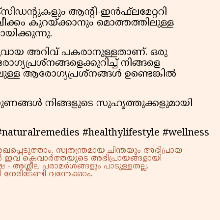
ിഡന്റുകളും ആന്റി-ഇന്‍ഫ്‌ലമേറ്ററി
 വീക്കം കുറയ്ക്കാനും മൊത്തത്തിലുള്ള
ിക്കുന്നു.
വായ അറിവ് പകരാനുള്ളതാണ്. ഒരു
്യപ്രശ്‌നങ്ങളെക്കുറിച്ച് നിങ്ങളെ
ുള്ള ആരോഗ്യപ്രശ്‌നങ്ങൾ ഉണ്ടെങ്കിൽ
ണങ്ങൾ നിങ്ങളുടെ സുഹൃത്തുക്കളുമായി
#naturalremedies #healthylifestyle #wellness
്പെടുത്താം. സ്വതന്ത്രമായ ചിന്തയും അഭിപ്രായ
്നാൽ ഇവ കെവാർത്തയുടെ അഭിപ്രായങ്ങളായി
 - അശ്ലീല പരാമർശങ്ങളും പാടുള്ളതല്ല.
നേരിടേണ്ടി വന്നേക്കാം.