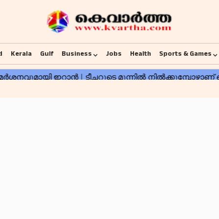
d
Kerala
Gulf
Business
Jobs
Health
Sports & Games