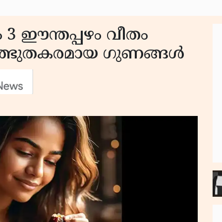
ം 3 ഈന്തപ്പഴം വീതം
8 അത്ഭുതകരമായ ഗുണങ്ങള്‍