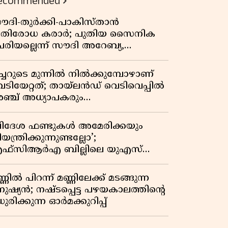
ecommended
ൗദി-തുർക്കി-പാകിസ്താൻ
്രതിരോധ കരാർ; പുതിയ സൈനിക
േരിയല്ലെന്ന് സൗദി അറേബ്യ,
ിമർശനവുമായി ഇറാൻ
ീച്ചറുടെ മുന്നിൽ നിൽക്കുമ്പോഴാണ്
െടിയേറ്റത്; തായ്‌ലൻഡ് വെടിവെപ്പിൽ
ഞ്ച് അധ്യാപകരും
ത്തശ്ശീമുത്തശ്ശന്മാരും കൊല്ലപ്പെട്ടു,
രണസംഖ്യ 7; ഞെട്ടിക്കുന്ന
വിദേശ ഫണ്ടുകൾ അമേരിക്കയും
െളിപ്പെടുത്തലുകൾ
യന്ത്രിക്കുന്നുണ്ടല്ലോ’;
ഫ്സിആർഎ ബില്ലിലെ യുഎസ്
ിമർശനങ്ങൾക്ക് മറുപടിയുമായി ഇന്ത്യ
്ണിൽ പിറന്ന് മണ്ണിലേക്ക് മടങ്ങുന്ന
നുഷ്യൻ; നഷ്ടപ്പെട്ട പഴയകാലത്തിൻ്റെ
ുരിക്കുന്ന ഓർമക്കുറിപ്പ്