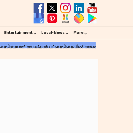
Entertainment
Local-News
More