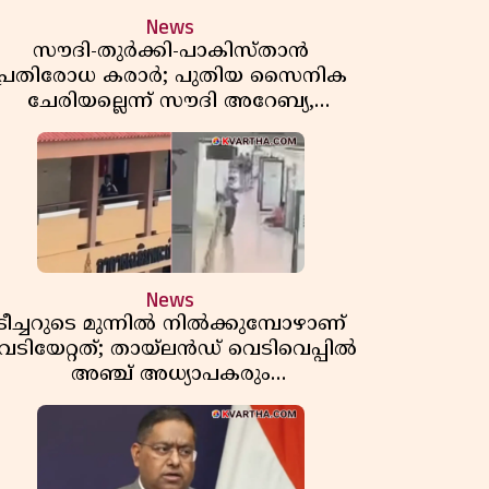
News
സൗദി-തുർക്കി-പാകിസ്താൻ
പ്രതിരോധ കരാർ; പുതിയ സൈനിക
ചേരിയല്ലെന്ന് സൗദി അറേബ്യ,
വിമർശനവുമായി ഇറാൻ
News
ടീച്ചറുടെ മുന്നിൽ നിൽക്കുമ്പോഴാണ്
െടിയേറ്റത്; തായ്‌ലൻഡ് വെടിവെപ്പിൽ
അഞ്ച് അധ്യാപകരും
മുത്തശ്ശീമുത്തശ്ശന്മാരും കൊല്ലപ്പെട്ടു,
മരണസംഖ്യ 7; ഞെട്ടിക്കുന്ന
വെളിപ്പെടുത്തലുകൾ