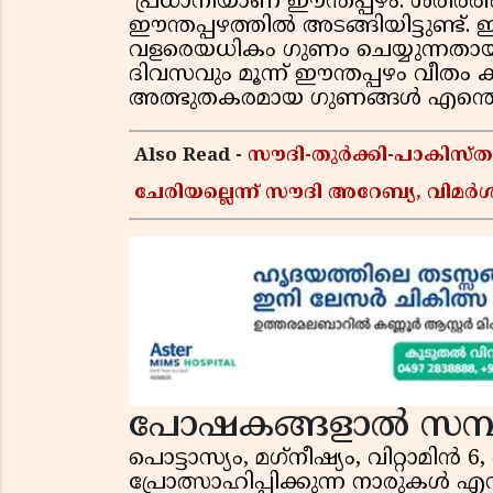
പ്രധാനിയാണ് ഈന്തപ്പഴം. ശരീര
ഈന്തപ്പഴത്തില്‍ അടങ്ങിയിട്ടുണ്ട
വളരെയധികം ഗുണം ചെയ്യുന്നതായി ആ
ദിവസവും മൂന്ന് ഈന്തപ്പഴം വീതം കഴ
അത്ഭുതകരമായ ഗുണങ്ങള്‍ എന്തൊ
Also Read -
സൗദി-തുർക്കി-പാകിസ
ചേരിയല്ലെന്ന് സൗദി അറേബ്യ, വി
പോഷകങ്ങളാല്‍ സമ്പ
പൊട്ടാസ്യം, മഗ്‌നീഷ്യം, വിറ്റാമിന
പ്രോത്സാഹിപ്പിക്കുന്ന നാരുകള്‍ എ