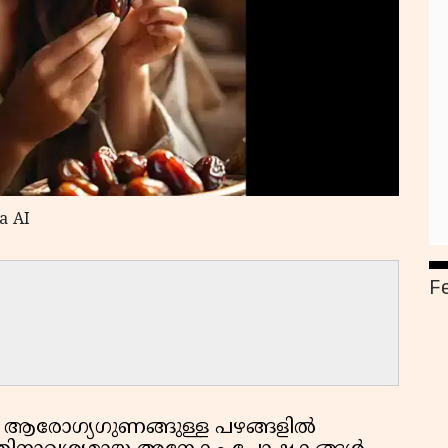
a AI
F
 ആരോഗ്യഗുണങ്ങുള്ള പഴങ്ങളില്‍