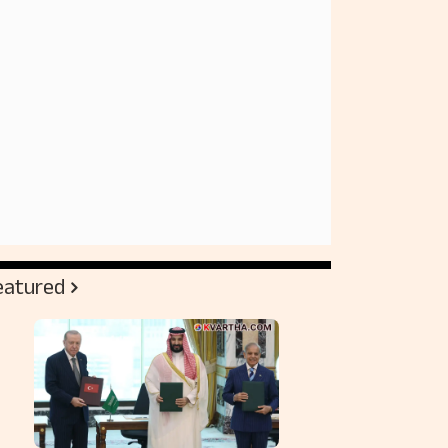
eatured