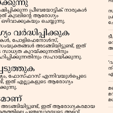
R
്കുന്നു
്പിക്കുന്ന പ്രീബയോട്ടിക് നാരുകള്‍
സ
, ഇത് കുടലിന്റെ ആരോഗ്യം
പ
ഒഴിവാക്കുകയും ചെയ്യുന്നു.
ച
വ
 വര്‍ദ്ധിപ്പിക്കുക
ട
ുകള്‍, പോളിഫെനോള്‍സ്,
വ
യുക്തങ്ങള്‍ അടങ്ങിയിട്ടുണ്ട്, ഇത്
അ
 സാധ്യത കുറയ്ക്കുന്നതിനും
മു
ിപ്പിക്കുന്നതിനും സഹായിക്കുന്നു.
മ
‘
വ
െടുത്തുക
നി
എ
നീഷ്യം, ഫോസ്ഫറസ് എന്നിവയുള്‍പ്പെടെ
വ
ണ്ട്, ഇത് എല്ലുകളുടെ ആരോഗ്യം
കുന്നു.
മണ
മ
ടമാണ്
മധ
‍ അടങ്ങിയിട്ടുണ്ട്, ഇത് ആരോഗ്യകരമായ
്തത്തിലെ പഞ്ചസാരയുടെ അളവ്