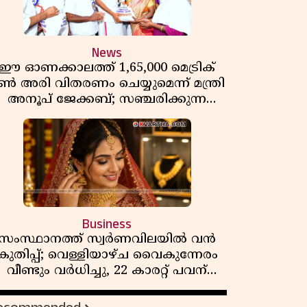
News
ഈ ഓണക്കാലത്ത് 1,65,000 മെട്രിക്
ൺ അരി വിതരണം ചെയ്യുമെന്ന് മന്ത്രി
അനൂപ് ജേക്കബ്; സഞ്ചരിക്കുന്ന
റേഷൻ കടകൾക്ക് തുടക്കം
Business
സംസ്ഥാനത്ത് സ്വർണവിലയിൽ വൻ
കുതിപ്പ്; വെള്ളിയാഴ്ച വൈകുന്നേരം
വീണ്ടും വർധിച്ചു, 22 കാരറ്റ് പവന്
1,10,920 രൂപയായി