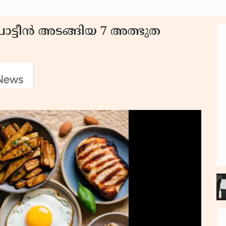
്രോട്ടീൻ അടങ്ങിയ 7 അത്ഭുത