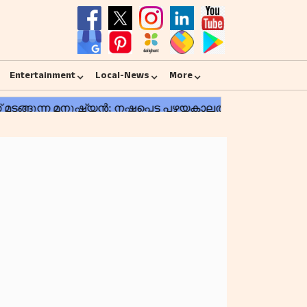
Entertainment
Local-News
More