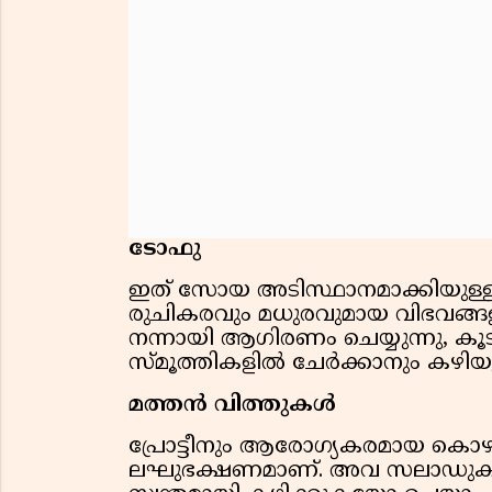
ടോഫു
ഇത് സോയ അടിസ്ഥാനമാക്കിയുള്ള ഒ
രുചികരവും മധുരവുമായ വിഭവങ്ങ
നന്നായി ആഗിരണം ചെയ്യുന്നു, കൂട
സ്മൂത്തികളിൽ ചേർക്കാനും കഴിയ
മത്തൻ വിത്തുകൾ
പ്രോട്ടീനും ആരോഗ്യകരമായ കൊഴുപ
ലഘുഭക്ഷണമാണ്. അവ സലാഡുക