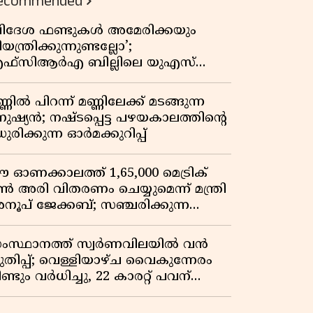
ecommended
വിദേശ ഫണ്ടുകൾ അമേരിക്കയും
യന്ത്രിക്കുന്നുണ്ടല്ലോ’;
ഫ്സിആർഎ ബില്ലിലെ യുഎസ്
ിമർശനങ്ങൾക്ക് മറുപടിയുമായി ഇന്ത്യ
്ണിൽ പിറന്ന് മണ്ണിലേക്ക് മടങ്ങുന്ന
നുഷ്യൻ; നഷ്ടപ്പെട്ട പഴയകാലത്തിൻ്റെ
ുരിക്കുന്ന ഓർമക്കുറിപ്പ്
 ഓണക്കാലത്ത് 1,65,000 മെട്രിക്
ൺ അരി വിതരണം ചെയ്യുമെന്ന് മന്ത്രി
നൂപ് ജേക്കബ്; സഞ്ചരിക്കുന്ന
േഷൻ കടകൾക്ക് തുടക്കം
ംസ്ഥാനത്ത് സ്വർണവിലയിൽ വൻ
ുതിപ്പ്; വെള്ളിയാഴ്ച വൈകുന്നേരം
ണ്ടും വർധിച്ചു, 22 കാരറ്റ് പവന്
,10,920 രൂപയായി