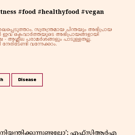
itness #food #healthyfood #vegan
്പെടുത്താം. സ്വതന്ത്രമായ ചിന്തയും അഭിപ്രായ
്നാൽ ഇവ കെവാർത്തയുടെ അഭിപ്രായങ്ങളായി
 - അശ്ലീല പരാമർശങ്ങളും പാടുള്ളതല്ല.
നേരിടേണ്ടി വന്നേക്കാം.
th
Disease
ിയന്ത്രിക്കുന്നുണ്ടല്ലോ’; എഫ്സിആർഎ