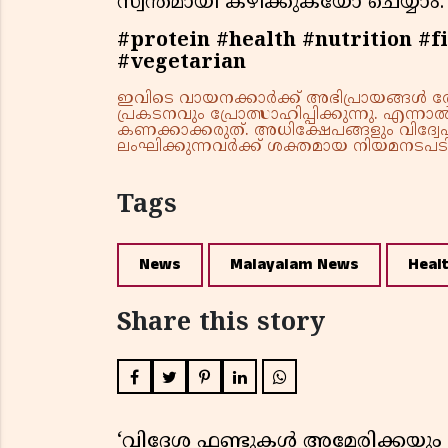
സ്വന്തമായി കഴിക്കുകയോ ചെയ്യാം.
#protein #health #nutrition #f
#vegetarian
ഇവിടെ വായനക്കാർക്ക് അഭിപ്രായങ്ങൾ രേഖപ
പ്രകടനവും പ്രോത്സാഹിപ്പിക്കുന്നു. എന
കണക്കാക്കരുത്. അധിക്ഷേപങ്ങളും വിദ്വേഷ
ലംഘിക്കുന്നവർക്ക് ശക്തമായ നിയമനടപടി 
Tags
News
Malayalam News
Heal
Share this story
‘വിദേശ ഫണ്ടുകൾ അമേരിക്കയും ന