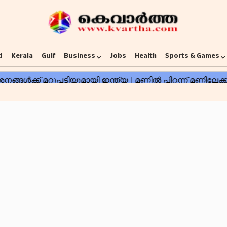
d
Kerala
Gulf
Business
Jobs
Health
Sports & Games