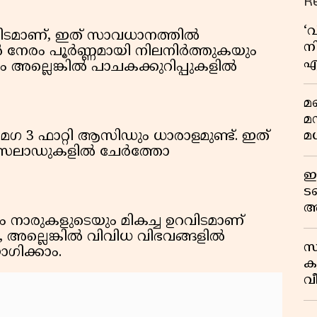
R
‘
ഉറവിടമാണ്, ഇത് സാവധാനത്തിൽ
നി
ൽ നേരം പൂർണ്ണമായി നിലനിർത്തുകയും
എ
കാം അല്ലെങ്കിൽ പാചകക്കുറിപ്പുകളിൽ
വ
മണ
മ
മധ
മേഗ 3 ഫാറ്റി ആസിഡും ധാരാളമുണ്ട്. ഇത്
ോ സലാഡുകളിൽ ചേർത്തോ
ഈ
ട
അ
ും നാരുകളുടെയും മികച്ച ഉറവിടമാണ്
റ
അല്ലെങ്കിൽ വിവിധ വിഭവങ്ങളിൽ
സ
ഗിക്കാം.
ക
വീ
1