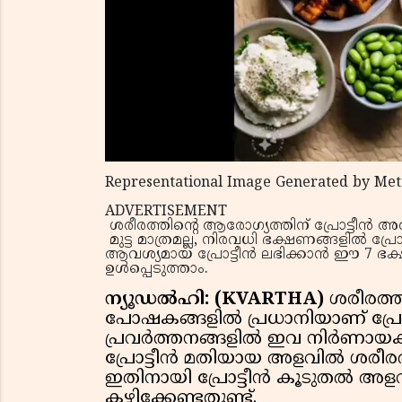
Representational Image Generated by Met
ADVERTISEMENT
ശരീരത്തിന്റെ ആരോഗ്യത്തിന് പ്രോട്ടീൻ അത
മുട്ട മാത്രമല്ല, നിരവധി ഭക്ഷണങ്ങളിൽ പ്രോ
ആവശ്യമായ പ്രോട്ടീൻ ലഭിക്കാൻ ഈ 7
ഉൾപ്പെടുത്താം.
ന്യൂഡൽഹി: (KVARTHA)
ശരീരത്ത
പോഷകങ്ങളിൽ പ്രധാനിയാണ് പ്ര
പ്രവർത്തനങ്ങളിൽ ഇവ നിർണായകമ
പ്രോട്ടീൻ മതിയായ അളവിൽ ശരീരത
ഇതിനായി പ്രോട്ടീൻ കൂടുതൽ അ
കഴിക്കേണ്ടതുണ്ട്.