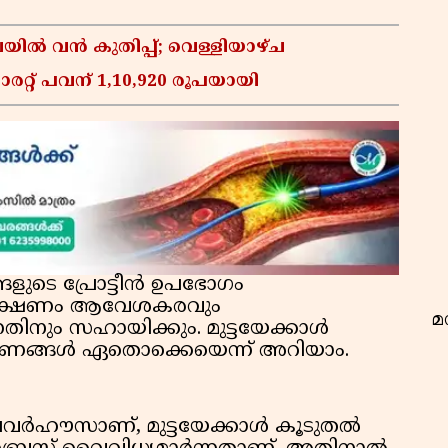
ിൽ വൻ കുതിപ്പ്; വെള്ളിയാഴ്ച
ാരറ്റ് പവന് 1,10,920 രൂപയായി
വ
ങളുടെ പ്രോട്ടീൻ ഉപഭോഗം
ുടെ ഭക്ഷണം ആവേശകരവും
മ
ിനും സഹായിക്കും. മുട്ടയേക്കാൾ
ക്ഷണങ്ങൾ ഏതൊക്കെയെന്ന് അറിയാം.
ൻ പവർഹൗസാണ്, മുട്ടയേക്കാൾ കൂടുതൽ