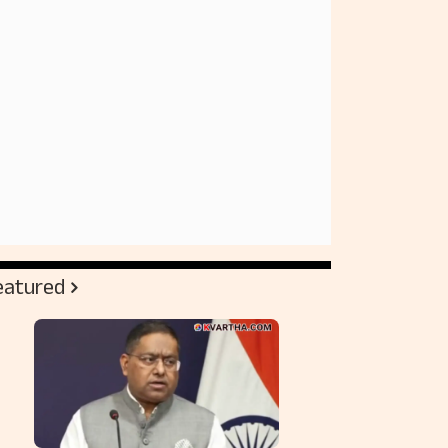
eatured