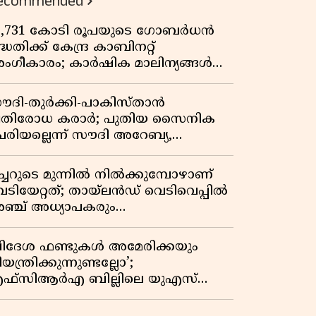
ecommended
3,731 കോടി രൂപയുടെ ഗോബർധൻ
്ധതിക്ക് കേന്ദ്ര കാബിനറ്റ്
ംഗീകാരം; കാർഷിക മാലിന്യങ്ങൾ
നി ഊർജമാകും
ൗദി-തുർക്കി-പാകിസ്താൻ
്രതിരോധ കരാർ; പുതിയ സൈനിക
േരിയല്ലെന്ന് സൗദി അറേബ്യ,
ിമർശനവുമായി ഇറാൻ
ീച്ചറുടെ മുന്നിൽ നിൽക്കുമ്പോഴാണ്
െടിയേറ്റത്; തായ്‌ലൻഡ് വെടിവെപ്പിൽ
ഞ്ച് അധ്യാപകരും
ത്തശ്ശീമുത്തശ്ശന്മാരും കൊല്ലപ്പെട്ടു,
രണസംഖ്യ 7; ഞെട്ടിക്കുന്ന
വിദേശ ഫണ്ടുകൾ അമേരിക്കയും
െളിപ്പെടുത്തലുകൾ
യന്ത്രിക്കുന്നുണ്ടല്ലോ’;
ഫ്സിആർഎ ബില്ലിലെ യുഎസ്
ിമർശനങ്ങൾക്ക് മറുപടിയുമായി ഇന്ത്യ