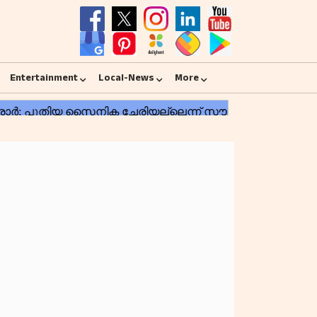
Entertainment
Local-News
More