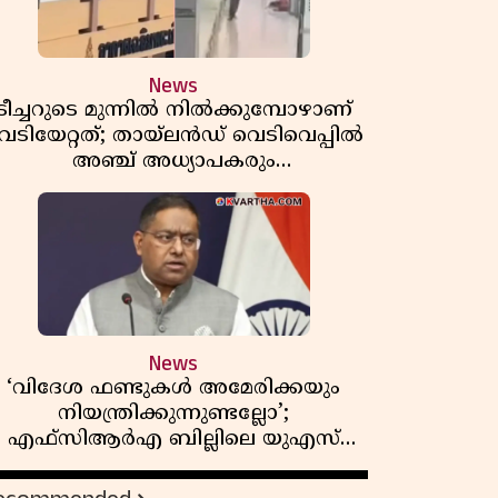
News
ടീച്ചറുടെ മുന്നിൽ നിൽക്കുമ്പോഴാണ്
െടിയേറ്റത്; തായ്‌ലൻഡ് വെടിവെപ്പിൽ
അഞ്ച് അധ്യാപകരും
മുത്തശ്ശീമുത്തശ്ശന്മാരും കൊല്ലപ്പെട്ടു,
മരണസംഖ്യ 7; ഞെട്ടിക്കുന്ന
വെളിപ്പെടുത്തലുകൾ
News
‘വിദേശ ഫണ്ടുകൾ അമേരിക്കയും
നിയന്ത്രിക്കുന്നുണ്ടല്ലോ’;
എഫ്സിആർഎ ബില്ലിലെ യുഎസ്
ിമർശനങ്ങൾക്ക് മറുപടിയുമായി ഇന്ത്യ