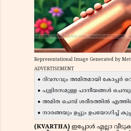
Representational Image Generated by Met
ADVERTISEMENT
● ദിവസവും അമിതമായി കോപ്പർ വെള്
● പുളിരസമുള്ള പാനീയങ്ങൾ ചെമ്പു
● അമിത ചെമ്പ് ശരീരത്തിൽ എത്തിച്ച
● നാരങ്ങയും ഉപ്പും ഉപയോഗിച്ച് കുപ
(KVARTHA)
ഇപ്പോൾ എല്ലാ വീടുക