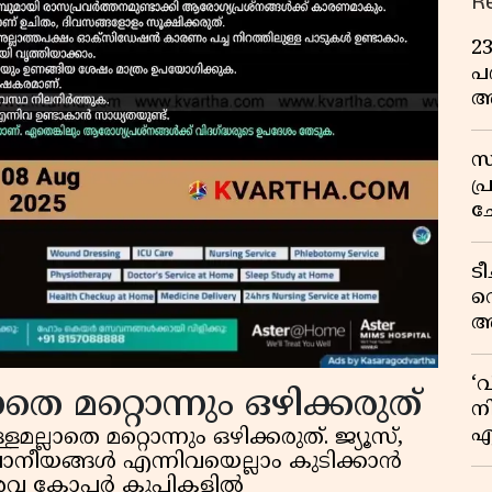
R
2
പദ
അ
ഇ
സ
പ
ച
വ
ട
വ
അ
മു
മ
‘
െ മറ്റൊന്നും ഒഴിക്കരുത്
വ
നി
എ
്ലാതെ മറ്റൊന്നും ഒഴിക്കരുത്. ജ്യൂസ്,
വ
ാനീയങ്ങൾ എന്നിവയെല്ലാം കുടിക്കാൻ
 അവ കോപ്പർ കുപ്പികളിൽ