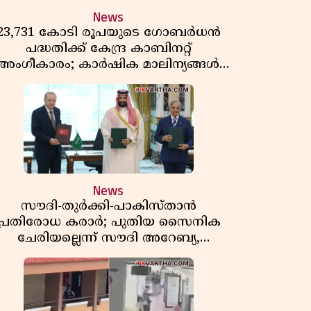
News
23,731 കോടി രൂപയുടെ ഗോബർധൻ
പദ്ധതിക്ക് കേന്ദ്ര കാബിനറ്റ്
അംഗീകാരം; കാർഷിക മാലിന്യങ്ങൾ
ഇനി ഊർജമാകും
News
സൗദി-തുർക്കി-പാകിസ്താൻ
പ്രതിരോധ കരാർ; പുതിയ സൈനിക
ചേരിയല്ലെന്ന് സൗദി അറേബ്യ,
വിമർശനവുമായി ഇറാൻ