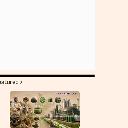
eatured