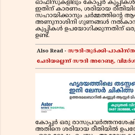
ഓഫീസുകളിലും കോപ്പർ കുപ്പിക
ഇതിന് കാരണം, ശരിയായ രീതിയി
സഹായിക്കാനും ചർമ്മത്തിന്റെ ആരോ
അണുനാശിനി ഗുണങ്ങൾ നൽകാനും ഇ
കുപ്പികൾ ഉപയോഗിക്കുന്നതിന് ഒര
ഉണ്ട്.
Also Read -
സൗദി-തുർക്കി-പാകിസ
ചേരിയല്ലെന്ന് സൗദി അറേബ്യ, വി
കോപ്പർ ഒരു രാസപ്രവർത്തനശേഷ
അതിനെ ശരിയായ രീതിയിൽ ഉപയോഗി