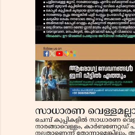
സാധാരണ വെള്ളമല്ലാത
ചെമ്പ് കുപ്പികളിൽ സാധാരണ വെള്ളമല
നാരങ്ങാവെള്ളം, കാർബണേറ്റഡ് പ
നല്ലതാണെന്ന് തോന്നാമെങ്കിലും,