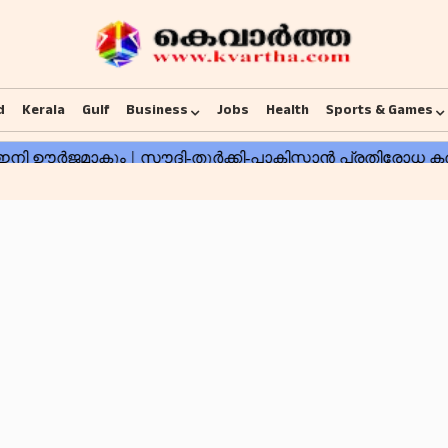
d
Kerala
Gulf
Business
Jobs
Health
Sports & Games