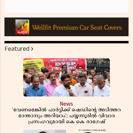
Featured
News
‘വേണമെങ്കിൽ പാർട്ടിക്ക് ഷെഡിൻ്റെ അടിത്തറ
മാന്താനും അറിയാം’; പയ്യന്നൂരിൽ വിവാദ
പ്രസംഗവുമായി കെ കെ രാഗേഷ്