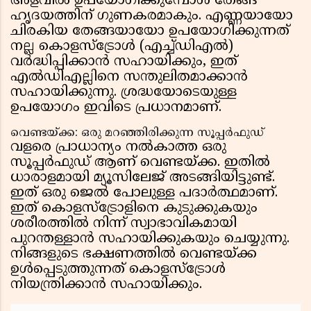
അളവിൽ ഉപയോഗിക്കുമ്പോൾ തേങ്ങ
ഹൃദയത്തിന് ഗുണകരമാകും. എണ്ണയായോ
ചിരകിയ തേങ്ങയായോ ഉപയോഗിക്കുന്നത്
നല്ല കൊളസ്ട്രോൾ (എച്ച്ഡിഎൽ)
വർദ്ധിപ്പിക്കാൻ സഹായിക്കും, ഇത്
എൽഡിഎല്ലിനെ സന്തുലിതമാക്കാൻ
സഹായിക്കുന്നു. ശ്രദ്ധയോടെയുള്ള
ഉപയോഗം ഇവിടെ പ്രധാനമാണ്.
വെണ്ടയ്ക്ക: ഒരു മറഞ്ഞിരിക്കുന്ന സൂപ്പർഫുഡ്
വളരെ പ്രാധാന്യം നൽകാത്ത ഒരു
സൂപ്പർഫുഡ് ആണ് വെണ്ടയ്ക്ക. ഇതിൽ
ധാരാളമായി മ്യൂസിലേജ് അടങ്ങിയിട്ടുണ്ട്.
ഇത് ഒരു ജെൽ പോലുള്ള പദാർത്ഥമാണ്.
ഇത് കൊളസ്ട്രോളിനെ കുടുക്കുകയും
ശരീരത്തിൽ നിന്ന് സ്വാഭാവികമായി
പുറന്തള്ളാൻ സഹായിക്കുകയും ചെയ്യുന്നു.
നിങ്ങളുടെ ഭക്ഷണത്തിൽ വെണ്ടയ്ക്ക
ഉൾപ്പെടുത്തുന്നത് കൊളസ്ട്രോൾ
നിയന്ത്രിക്കാൻ സഹായിക്കും.