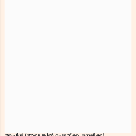
ആപ്പിൾ (അല്ലെങ്കിൽ പേരയ്ക്ക, നെല്ലിക്ക):