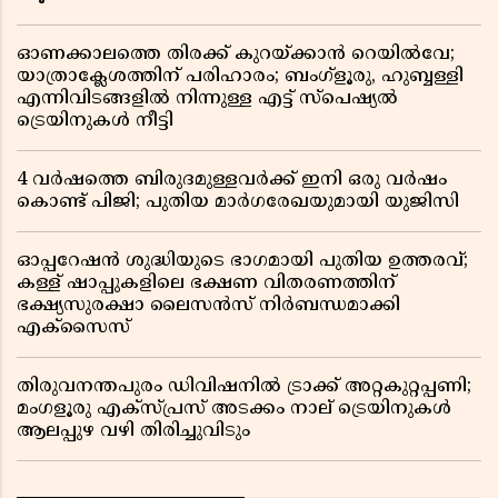
ഓണക്കാലത്തെ തിരക്ക് കുറയ്ക്കാൻ റെയിൽവേ;
യാത്രാക്ലേശത്തിന് പരിഹാരം; ബംഗ്ളൂരു, ഹുബ്ബള്ളി
എന്നിവിടങ്ങളിൽ നിന്നുള്ള എട്ട് സ്പെഷ്യൽ
ട്രെയിനുകൾ നീട്ടി
4 വർഷത്തെ ബിരുദമുള്ളവർക്ക് ഇനി ഒരു വർഷം
കൊണ്ട് പിജി; പുതിയ മാർഗരേഖയുമായി യുജിസി
ഓപ്പറേഷൻ ശുദ്ധിയുടെ ഭാഗമായി പുതിയ ഉത്തരവ്;
കള്ള് ഷാപ്പുകളിലെ ഭക്ഷണ വിതരണത്തിന്
ഭക്ഷ്യസുരക്ഷാ ലൈസൻസ് നിർബന്ധമാക്കി
എക്സൈസ്
തിരുവനന്തപുരം ഡിവിഷനിൽ ട്രാക്ക് അറ്റകുറ്റപ്പണി;
മംഗളൂരു എക്സ്പ്രസ് അടക്കം നാല് ട്രെയിനുകൾ
ആലപ്പുഴ വഴി തിരിച്ചുവിടും