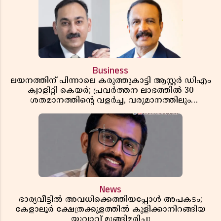
Business
ലയനത്തിന് പിന്നാലെ കരുത്തുകാട്ടി ആസ്റ്റർ ഡിഎം
ക്വാളിറ്റി കെയർ; പ്രവർത്തന ലാഭത്തിൽ 30
ശതമാനത്തിൻ്റെ വളർച്ച, വരുമാനത്തിലും
ലാഭത്തിലും വൻ കുതിപ്പ് രേഖപ്പെടുത്തി ആദ്യ പാദ
റിപ്പോർട്ട് പുറത്ത്
News
ഭാര്യവീട്ടിൽ അവധിക്കെത്തിയപ്പോൾ അപകടം;
കേളാലൂർ ക്ഷേത്രക്കുളത്തിൽ കുളിക്കാനിറങ്ങിയ
യുവാവ് മുങ്ങിമരിച്ചു