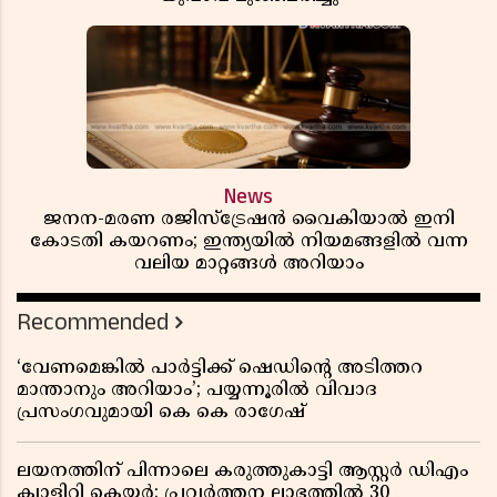
News
ജനന-മരണ രജിസ്ട്രേഷൻ വൈകിയാൽ ഇനി
കോടതി കയറണം; ഇന്ത്യയിൽ നിയമങ്ങളിൽ വന്ന
വലിയ മാറ്റങ്ങൾ അറിയാം
Recommended
‘വേണമെങ്കിൽ പാർട്ടിക്ക് ഷെഡിൻ്റെ അടിത്തറ
മാന്താനും അറിയാം’; പയ്യന്നൂരിൽ വിവാദ
പ്രസംഗവുമായി കെ കെ രാഗേഷ്
ലയനത്തിന് പിന്നാലെ കരുത്തുകാട്ടി ആസ്റ്റർ ഡിഎം
ക്വാളിറ്റി കെയർ; പ്രവർത്തന ലാഭത്തിൽ 30