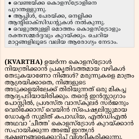
● വെണ്ടയ്ക്ക കൊളസ്ട്രോളിനെ
പുറന്തള്ളുന്നു.
● ആപ്പിൾ, പേരയ്ക്ക, നെല്ലിക്ക
ആന്റിഓക്‌സിഡന്റുകൾ നൽകുന്നു.
● വെളുത്തുള്ളി മൊത്തം കൊളസ്ട്രോളും
രക്തസമ്മർദ്ദവും കുറയ്ക്കും. ചെറിയ
മാറ്റങ്ങളിലൂടെ വലിയ ആരോഗ്യം നേടാം.
(KVARTHA)
ഉയർന്ന കൊളസ്‌ട്രോൾ
നിയന്ത്രിക്കാൻ പ്രകൃതിദത്തമായ വഴികൾ
തേടുകയാണോ നിങ്ങൾ? മരുന്നുകളെ മാത്രം
ആശ്രയിക്കാതെ, നിങ്ങളുടെ
അടുക്കളയിലേക്ക് തിരിയുന്നത് ഒരു മികച്ച
ആദ്യപടിയായിരിക്കും. തന്റെ ഇൻസ്റ്റാഗ്രാം
പോസ്റ്റിൽ, പ്രശസ്ത വാസ്കുലർ സർജനും
വെരിക്കോസ് വെയിൻ സ്പെഷ്യലിസ്റ്റുമായ
ഡോക്ടർ സുമിത് കപാഡിയ, എൽഡിഎൽ
അഥവാ ‘ചീത്ത’ കൊളസ്ട്രോൾ കുറയ്ക്കാൻ
സഹായിക്കുന്ന അഞ്ച് ഇന്ത്യൻ
ഭക്ഷണങ്ങളെക്കുറിച്ച് വിശദീകരിക്കുന്നു.