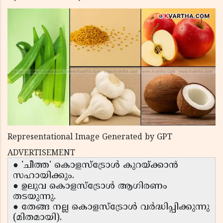
Representational Image Generated by GPT
ADVERTISEMENT
● 'ചീത്ത' കൊളസ്ട്രോൾ കുറയ്ക്കാൻ
സഹായിക്കും.
● ഉലുവ കൊളസ്ട്രോൾ ആഗിരണം
തടയുന്നു.
● തേങ്ങ നല്ല കൊളസ്ട്രോൾ വർദ്ധിപ്പിക്കുന്നു
(മിതമായി).