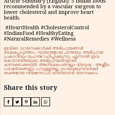
Article Summary (English): 5 Indian foods
recommended by a vascular surgeon to
lower cholesterol and improve heart
health.
#HeartHealth #CholesterolControl
#IndianFood #HealthyEating
#NaturalRemedies #Wellness
ഇവിടെ വായനക്കാർക്ക് അഭിപ്രായങ്ങൾ
രേഖപ്പെടുത്താം. സ്വതന്ത്രമായ ചിന്തയും അഭിപ്രായ
പ്രകടനവും പ്രോത്സാഹിപ്പിക്കുന്നു. എന്നാൽ ഇവ
കെവാർത്തയുടെ അഭിപ്രായങ്ങളായി
കണക്കാക്കരുത്. അധിക്ഷേപങ്ങളും വിദ്വേഷ - അശ്ലീല
പരാമർശങ്ങളും പാടുള്ളതല്ല. ലംഘിക്കുന്നവർക്ക്
ശക്തമായ നിയമനടപടി നേരിടേണ്ടി വന്നേക്കാം.
Share this story