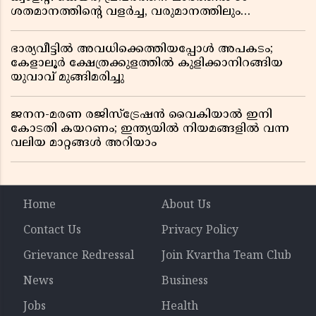
ശതമാനത്തിൻ്റെ വളർച്ച, വരുമാനത്തിലും
ലാഭത്തിലും വൻ കുതിപ്പ് രേഖപ്പെടുത്തി ആദ്യ പാദ
റിപ്പോർട്ട് പുറത്ത്
ഭാര്യവീട്ടിൽ അവധിക്കെത്തിയപ്പോൾ അപകടം;
കേളാലൂർ ക്ഷേത്രക്കുളത്തിൽ കുളിക്കാനിറങ്ങിയ
യുവാവ് മുങ്ങിമരിച്ചു
ജനന-മരണ രജിസ്ട്രേഷൻ വൈകിയാൽ ഇനി
കോടതി കയറണം; ഇന്ത്യയിൽ നിയമങ്ങളിൽ വന്ന
വലിയ മാറ്റങ്ങൾ അറിയാം
Home
About Us
Contact Us
Privacy Policy
Grievance Redressal
Join Kvartha Team Club
News
Business
Jobs
Health