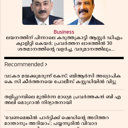
Business
ലയനത്തിന് പിന്നാലെ കരുത്തുകാട്ടി ആസ്റ്റർ ഡിഎം
ക്വാളിറ്റി കെയർ; പ്രവർത്തന ലാഭത്തിൽ 30
ശതമാനത്തിൻ്റെ വളർച്ച, വരുമാനത്തിലും
ലാഭത്തിലും വൻ കുതിപ്പ് രേഖപ്പെടുത്തി ആദ്യ പാദ
റിപ്പോർട്ട് പുറത്ത്
Recommended
വടകര മയക്കുമരുന്ന് കേസ്; ബിആർസി അധ്യാപിക
കെ സി കീർത്തനയെ പോലീസ് കസ്റ്റഡിയിൽ വിട്ടു
തളിപ്പറമ്പിലെ മുതിർന്ന മാധ്യമ പ്രവർത്തകൻ ബി എ
അലി മൊഗ്രാൽ നിര്യാതനായി
‘വേണമെങ്കിൽ പാർട്ടിക്ക് ഷെഡിൻ്റെ അടിത്തറ
മാന്താനും അറിയാം’; പയ്യന്നൂരിൽ വിവാദ