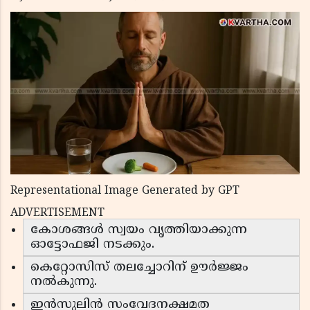
Representational Image Generated by GPT
ADVERTISEMENT
കോശങ്ങൾ സ്വയം വൃത്തിയാക്കുന്ന
ഓട്ടോഫജി നടക്കും.
കെറ്റോസിസ് തലച്ചോറിന് ഊർജ്ജം
നൽകുന്നു.
ഇൻസുലിൻ സംവേദനക്ഷമത