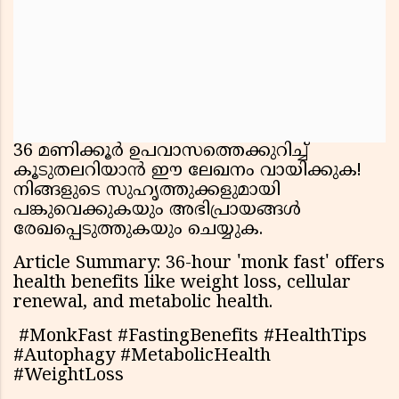
36 മണിക്കൂർ ഉപവാസത്തെക്കുറിച്ച്
കൂടുതലറിയാൻ ഈ ലേഖനം വായിക്കുക!
നിങ്ങളുടെ സുഹൃത്തുക്കളുമായി
പങ്കുവെക്കുകയും അഭിപ്രായങ്ങൾ
രേഖപ്പെടുത്തുകയും ചെയ്യുക.
Article Summary: 36-hour 'monk fast' offers
health benefits like weight loss, cellular
renewal, and metabolic health.
#MonkFast #FastingBenefits #HealthTips
#Autophagy #MetabolicHealth
#WeightLoss