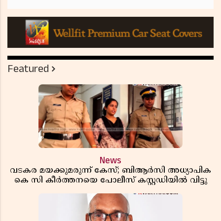
Featured
News
വടകര മയക്കുമരുന്ന് കേസ്; ബിആർസി അധ്യാപിക
കെ സി കീർത്തനയെ പോലീസ് കസ്റ്റഡിയിൽ വിട്ടു