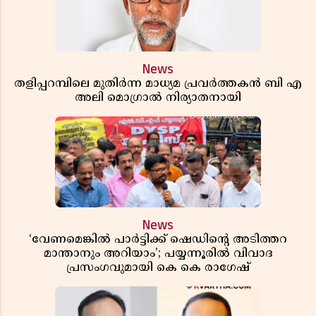
News
തളിപ്പറമ്പിലെ മുതിർന്ന മാധ്യമ പ്രവർത്തകൻ ബി എ
അലി മൊഗ്രാൽ നിര്യാതനായി
News
‘വേണമെങ്കിൽ പാർട്ടിക്ക് ഷെഡിൻ്റെ അടിത്തറ
മാന്താനും അറിയാം’; പയ്യന്നൂരിൽ വിവാദ
പ്രസംഗവുമായി കെ കെ രാഗേഷ്