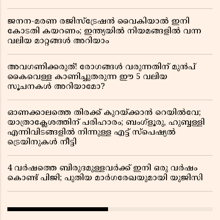
ജനന-മരണ രജിസ്ട്രേഷൻ വൈകിയാൽ ഇനി
കോടതി കയറണം; ഇന്ത്യയിൽ നിയമങ്ങളിൽ വന്ന
വലിയ മാറ്റങ്ങൾ അറിയാം
അവഗണിക്കരുത്! രോഗങ്ങൾ വരുന്നതിന് മുൻപ്
കൈവെള്ള കാണിച്ചുതരുന്ന ഈ 5 വലിയ
സൂചനകൾ അറിയാമോ?
ഓണക്കാലത്തെ തിരക്ക് കുറയ്ക്കാൻ റെയിൽവേ;
യാത്രാക്ലേശത്തിന് പരിഹാരം; ബംഗ്ളൂരു, ഹുബ്ബള്ളി
എന്നിവിടങ്ങളിൽ നിന്നുള്ള എട്ട് സ്പെഷ്യൽ
ട്രെയിനുകൾ നീട്ടി
4 വർഷത്തെ ബിരുദമുള്ളവർക്ക് ഇനി ഒരു വർഷം
കൊണ്ട് പിജി; പുതിയ മാർഗരേഖയുമായി യുജിസി