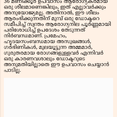
36 മണിക്കൂർ ഉപവാസം ആരോഗ്യകരമായ
ഒരു ശീലമാണെങ്കിലും, ഇത് എല്ലാവർക്കും
അനുയോജ്യമല്ല. അതിനാൽ, ഈ ശീലം
ആരംഭിക്കുന്നതിന് മുമ്പ് ഒരു ഡോക്ടറെ
സമീപിച്ച് സ്വന്തം ആരോഗ്യനില പൂർണ്ണമായി
പരിശോധിച്ച് ഉപദേശം തേടുന്നത്
നിർബന്ധമാണ്. പ്രമേഹം,
ഹൃദയസംബന്ധമായ അസുഖങ്ങൾ,
ഗർഭിണികൾ, മുലയൂട്ടുന്ന അമ്മമാർ,
ഗുരുതരമായ രോഗങ്ങളുള്ളവർ എന്നിവർ
ഒരു കാരണവശാലും ഡോക്ടറുടെ
അനുമതിയില്ലാതെ ഈ ഉപവാസം ചെയ്യാൻ
പാടില്ല.