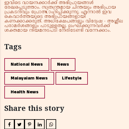
ഇവിടെ വായനക്കാർക്ക് അഭിപ്രായങ്ങൾ
രേഖപ്പെടുത്താം. സ്വതന്ത്രമായ ചിന്തയും അഭിപ്രായ
പ്രകടനവും പ്രോത്സാഹിപ്പിക്കുന്നു. എന്നാൽ ഇവ
കെവാർത്തയുടെ അഭിപ്രായങ്ങളായി
കണക്കാക്കരുത്. അധിക്ഷേപങ്ങളും വിദ്വേഷ - അശ്ലീല
പരാമർശങ്ങളും പാടുള്ളതല്ല. ലംഘിക്കുന്നവർക്ക്
ശക്തമായ നിയമനടപടി നേരിടേണ്ടി വന്നേക്കാം.
Tags
National News
News
Malayalam News
Lifestyle
Health News
Share this story