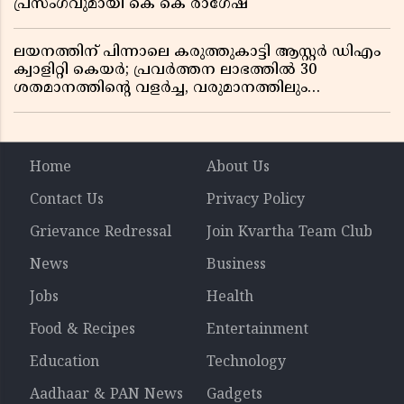
പ്രസംഗവുമായി കെ കെ രാഗേഷ്
ലയനത്തിന് പിന്നാലെ കരുത്തുകാട്ടി ആസ്റ്റർ ഡിഎം
ക്വാളിറ്റി കെയർ; പ്രവർത്തന ലാഭത്തിൽ 30
ശതമാനത്തിൻ്റെ വളർച്ച, വരുമാനത്തിലും
ലാഭത്തിലും വൻ കുതിപ്പ് രേഖപ്പെടുത്തി ആദ്യ പാദ
റിപ്പോർട്ട് പുറത്ത്
Home
About Us
Contact Us
Privacy Policy
Grievance Redressal
Join Kvartha Team Club
News
Business
Jobs
Health
Food & Recipes
Entertainment
Education
Technology
Aadhaar & PAN News
Gadgets