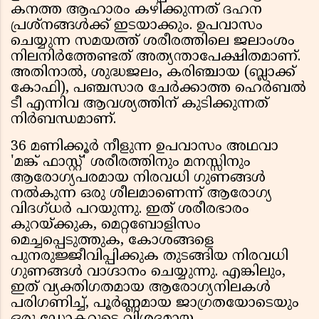
കനത്ത ആഹാരം കഴിക്കുന്നത് ദഹന
പ്രശ്നങ്ങൾക്ക് ഇടയാക്കും. ഉപവാസം
ചെയ്യുന്ന സമയത്ത് ശരീരത്തിലെ ജലാംശം
നിലനിർത്തേണ്ടത് അത്യന്താപേക്ഷിതമാണ്.
അതിനാൽ, ശുദ്ധജലം, കരിഞ്ചായ (ബ്ലാക്ക്
കോഫി), പഞ്ചസാര ചേർക്കാത്ത ഹെർബൽ
ടീ എന്നിവ ആവശ്യത്തിന് കുടിക്കുന്നത്
നിർബന്ധമാണ്.
36 മണിക്കൂർ നീളുന്ന ഉപവാസം അഥവാ
'മങ്ക് ഫാസ്റ്റ്' ശരീരത്തിനും മനസ്സിനും
ആരോഗ്യപരമായ നിരവധി ഗുണങ്ങൾ
നൽകുന്ന ഒരു ശീലമാണെന്ന് ആരോഗ്യ
വിദഗ്ധർ പറയുന്നു. ഇത് ശരീരഭാരം
കുറയ്ക്കുക, മെറ്റബോളിസം
മെച്ചപ്പെടുത്തുക, കോശങ്ങളെ
പുനരുജ്ജീവിപ്പിക്കുക തുടങ്ങിയ നിരവധി
ഗുണങ്ങൾ വാഗ്ദാനം ചെയ്യുന്നു. എങ്കിലും,
ഇത് വ്യക്തിഗതമായ ആരോഗ്യനിലകൾ
പരിഗണിച്ച്, പൂർണ്ണമായ ജാഗ്രതയോടെയും