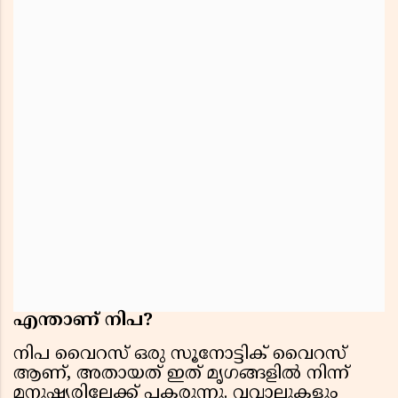
എന്താണ് നിപ?
നിപ വൈറസ് ഒരു സൂനോട്ടിക് വൈറസ്
ആണ്, അതായത് ഇത് മൃഗങ്ങളിൽ നിന്ന്
മനുഷ്യരിലേക്ക് പകരുന്നു. വവ്വാലുകളും