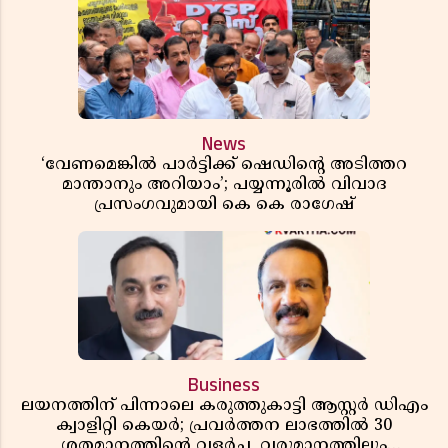
News
‘വേണമെങ്കിൽ പാർട്ടിക്ക് ഷെഡിൻ്റെ അടിത്തറ
മാന്താനും അറിയാം’; പയ്യന്നൂരിൽ വിവാദ
പ്രസംഗവുമായി കെ കെ രാഗേഷ്
Business
ലയനത്തിന് പിന്നാലെ കരുത്തുകാട്ടി ആസ്റ്റർ ഡിഎം
ക്വാളിറ്റി കെയർ; പ്രവർത്തന ലാഭത്തിൽ 30
ശതമാനത്തിൻ്റെ വളർച്ച, വരുമാനത്തിലും