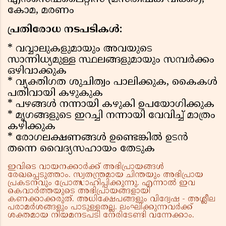
കോമ, മരണം
പ്രതിരോധ നടപടികൾ:
* വവ്വാലുകളുമായും അവയുടെ
സാന്നിധ്യമുള്ള സ്ഥലങ്ങളുമായും സമ്പർക്കം
ഒഴിവാക്കുക
* വ്യക്തിഗത ശുചിത്വം പാലിക്കുക, കൈകൾ
പതിവായി കഴുകുക
* പഴങ്ങൾ നന്നായി കഴുകി ഉപയോഗിക്കുക
* മൃഗങ്ങളുടെ ഇറച്ചി നന്നായി വേവിച്ച് മാത്രം
കഴിക്കുക
* രോഗലക്ഷണങ്ങൾ ഉണ്ടെങ്കിൽ ഉടൻ
തന്നെ വൈദ്യസഹായം തേടുക
ഇവിടെ വായനക്കാർക്ക് അഭിപ്രായങ്ങൾ
രേഖപ്പെടുത്താം. സ്വതന്ത്രമായ ചിന്തയും അഭിപ്രായ
പ്രകടനവും പ്രോത്സാഹിപ്പിക്കുന്നു. എന്നാൽ ഇവ
കെവാർത്തയുടെ അഭിപ്രായങ്ങളായി
കണക്കാക്കരുത്. അധിക്ഷേപങ്ങളും വിദ്വേഷ - അശ്ലീല
പരാമർശങ്ങളും പാടുള്ളതല്ല. ലംഘിക്കുന്നവർക്ക്
ശക്തമായ നിയമനടപടി നേരിടേണ്ടി വന്നേക്കാം.