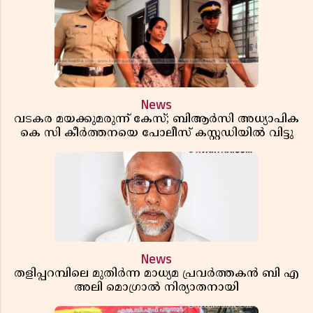
News
വടകര മയക്കുമരുന്ന് കേസ്; ബിആർസി അധ്യാപിക
കെ സി കീർത്തനയെ പോലീസ് കസ്റ്റഡിയിൽ വിട്ടു
News
തളിപ്പറമ്പിലെ മുതിർന്ന മാധ്യമ പ്രവർത്തകൻ ബി എ
അലി മൊഗ്രാൽ നിര്യാതനായി