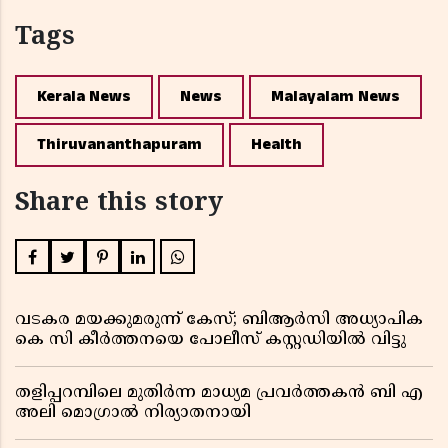
Tags
Kerala News
News
Malayalam News
Thiruvananthapuram
Health
Share this story
വടകര മയക്കുമരുന്ന് കേസ്; ബിആർസി അധ്യാപിക
കെ സി കീർത്തനയെ പോലീസ് കസ്റ്റഡിയിൽ വിട്ടു
തളിപ്പറമ്പിലെ മുതിർന്ന മാധ്യമ പ്രവർത്തകൻ ബി എ
അലി മൊഗ്രാൽ നിര്യാതനായി