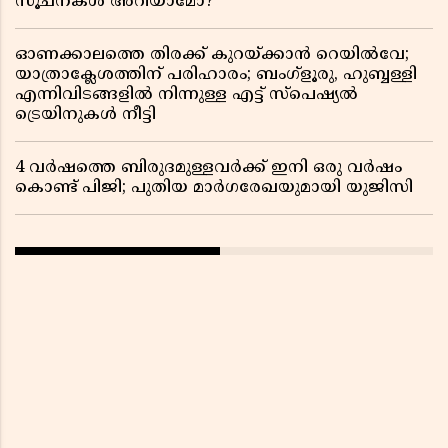
സൂചനകൾ അറിയാമോ?
ഓണക്കാലത്തെ തിരക്ക് കുറയ്ക്കാൻ റെയിൽവേ;
യാത്രാക്ലേശത്തിന് പരിഹാരം; ബംഗ്ളൂരു, ഹുബ്ബള്ളി
എന്നിവിടങ്ങളിൽ നിന്നുള്ള എട്ട് സ്പെഷ്യൽ
ട്രെയിനുകൾ നീട്ടി
4 വർഷത്തെ ബിരുദമുള്ളവർക്ക് ഇനി ഒരു വർഷം
കൊണ്ട് പിജി; പുതിയ മാർഗരേഖയുമായി യുജിസി