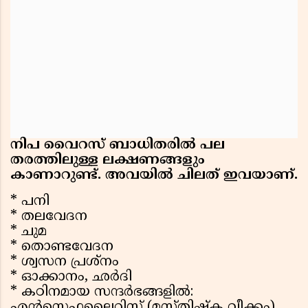
നിപ വൈറസ് ബാധിതരിൽ പല
തരത്തിലുള്ള ലക്ഷണങ്ങളും
കാണാറുണ്ട്. അവയിൽ ചിലത് ഇവയാണ്.
* പനി
* തലവേദന
* ചുമ
* തൊണ്ടവേദന
* ശ്വസന പ്രശ്നം
* ഓക്കാനം, ഛർദി
* കഠിനമായ സന്ദർഭങ്ങളിൽ:
എൻസെഫലൈറ്റിസ് (മസ്തിഷ്ക വീക്കം),