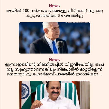
News
മഴയിൽ 100 വർഷം പഴക്കമുള്ള വീട് തകർന്നു; ഒരു
കുടുംബത്തിലെ 6 പേർ മരിച്ചു
News
ഇസ്രാഈലിന്റെ നിലനിൽപ്പിൽ വിട്ടുവീഴ്ചയില്ല; ട്രംപ്
നല്ല സുഹൃത്താണെങ്കിലും നിലപാടിൽ മാറ്റമില്ലെന്ന്
നെതന്യാഹു; ഹോർമുസ് പാതയിൽ ഇറാൻ-ഒമാൻ
ധാരണ, തടസ്സമായി യുഎസ് ഭീഷണി