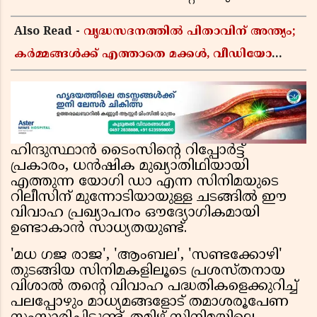
Also Read -
വൃദ്ധസദനത്തിൽ പിതാവിന് അന്ത്യം;
കർമ്മങ്ങൾക്ക് എത്താതെ മക്കൾ, വീഡിയോ
കോളിലൂടെ ചടങ്ങുകൾ കണ്ട് മടക്കം
ഹിന്ദുസ്ഥാൻ ടൈംസിൻ്റെ റിപ്പോർട്ട്
പ്രകാരം, ധൻഷിക മുഖ്യാതിഥിയായി
എത്തുന്ന യോഗി ഡാ എന്ന സിനിമയുടെ
റിലീസിന് മുന്നോടിയായുള്ള ചടങ്ങിൽ ഈ
വിവാഹ പ്രഖ്യാപനം ഔദ്യോഗികമായി
ഉണ്ടാകാൻ സാധ്യതയുണ്ട്.
'മധ ഗജ രാജ', 'ആംബല', 'സണ്ടക്കോഴി'
തുടങ്ങിയ സിനിമകളിലൂടെ പ്രശസ്തനായ
വിശാൽ തൻ്റെ വിവാഹ പദ്ധതികളെക്കുറിച്ച്
പലപ്പോഴും മാധ്യമങ്ങളോട് തമാശരൂപേണ