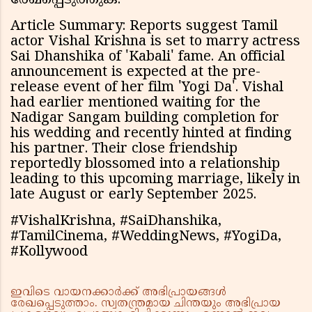
രേഖപ്പെടുത്തുക.
Article Summary: Reports suggest Tamil
actor Vishal Krishna is set to marry actress
Sai Dhanshika of 'Kabali' fame. An official
announcement is expected at the pre-
release event of her film 'Yogi Da'. Vishal
had earlier mentioned waiting for the
Nadigar Sangam building completion for
his wedding and recently hinted at finding
his partner. Their close friendship
reportedly blossomed into a relationship
leading to this upcoming marriage, likely in
late August or early September 2025.
#VishalKrishna, #SaiDhanshika,
#TamilCinema, #WeddingNews, #YogiDa,
#Kollywood
ഇവിടെ വായനക്കാർക്ക് അഭിപ്രായങ്ങൾ
രേഖപ്പെടുത്താം. സ്വതന്ത്രമായ ചിന്തയും അഭിപ്രായ