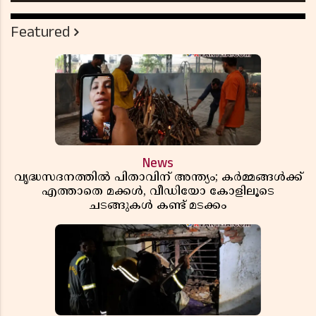
Featured
News
വൃദ്ധസദനത്തിൽ പിതാവിന് അന്ത്യം; കർമ്മങ്ങൾക്ക്
എത്താതെ മക്കൾ, വീഡിയോ കോളിലൂടെ
ചടങ്ങുകൾ കണ്ട് മടക്കം