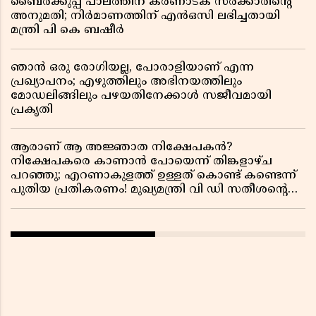
ബൈരക്കുപ്പ പാലത്തിന് കർണാടക സർക്കാരിൻ്റെ
അനുമതി; നിർമാണത്തിന് എൻഒസി ലഭിച്ചതായി
മന്ത്രി പി കെ ബഷീർ
ഞാൻ ഒരു രോഗിയല്ല, പോരാളിയാണ് എന്ന
പ്രഖ്യാപനം; എഴുത്തിലും അഭിനയത്തിലും
മോഡലിങ്ങിലും പഴയതിനേക്കാൾ സജീവമായി
പ്രകൃതി
ആരാണ് ആ അജ്ഞാത നിക്ഷേപകൻ?
നിക്ഷേപകരെ കാണാൻ പോയെന്ന് തിങ്കളാഴ്ച
പറഞ്ഞു; എറണാകുളത്ത് ഉള്ളത് കൊണ്ട് കണ്ടെന്ന്
പുതിയ പ്രതികരണം! മുഖ്യമന്ത്രി വി ഡി സതീശന്റെ
മറ്റൊരു യു-ടേൺ കൂടി വിവാദമാകുമ്പോൾ