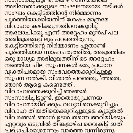
സംസാരിച്ചിട്ടുണ്ട്. തമിഴ് സിനിമയിലെ
അഭിനേതാക്കളുടെ സംഘടനയായ നടികർ
സംഘം കെട്ടിടത്തിൻ്റെ നിർമ്മാണം
പൂർത്തിയാക്കിയതിന് ശേഷം മാത്രമേ
വിവാഹം കഴിക്കുന്നതിനെക്കുറിച്ച്
ആലോചിക്കൂ എന്ന് അദ്ദേഹം മുൻപ് പല
അഭിമുഖങ്ങളിലും പറഞ്ഞിരുന്നു.
കെട്ടിടത്തിൻ്റെ നിർമ്മാണം ഏതാണ്ട്
പൂർത്തിയായ സാഹചര്യത്തിൽ, അടുത്തിടെ
ഒരു മാധ്യമ അഭിമുഖത്തിനിടെ അദ്ദേഹം
നടത്തിയ ചില സൂചനകൾ ഒരു പ്രധാന
വ്യക്തിപരമായ സംഭവത്തെക്കുറിച്ചുള്ള
സൂചന നൽകി. വിശാൽ പറഞ്ഞു, 'അതെ,
ഞാൻ ആളെ കണ്ടെത്തി.
വിവാഹത്തെക്കുറിച്ച് ഞങ്ങൾ
സംസാരിച്ചിട്ടുണ്ട്, ഇതൊരു പ്രണയ
വിവാഹമായിരിക്കും. വധുവിനെക്കുറിച്ചും
വിവാഹ തീയതിയെക്കുറിച്ചുമുള്ള കൂടുതൽ
വിവരങ്ങൾ ഞാൻ ഉടൻ തന്നെ അറിയിക്കും.'
ഏറ്റവും ഒടുവിൽ തിങ്കളാഴ്ച വൈകിട്ട് ഇത്
പ്രഖ്യാപിക്കുമെന്നും വാർത്ത വന്നിരുന്നു.