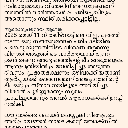
പിന്നീട്, അഭിനയ, അഭിരാമി തുടങ്ങിയ മറ്റ്
നടിമാരുമായും വിശാലിന് ബന്ധമുണ്ടെന്ന
തരത്തിൽ വാർത്തകൾ പ്രചരിച്ചെങ്കിലും,
അതൊന്നും സ്ഥിരീകരിക്കപ്പെട്ടിട്ടില്ല.
ആരോഗ്യപരമായ ആശങ്ക
2025 മെയ് 11 ന് തമിഴ്‌നാട്ടിലെ വില്ലുപുരത്ത്
നടന്ന ഒരു സൗന്ദര്യമത്സര പരിപാടിയിൽ
പങ്കെടുക്കുന്നതിനിടെ വിശാൽ തളർന്നു
വീണത് അടുത്തിടെ വാർത്തയായിരുന്നു.
ഉടൻ തന്നെ അദ്ദേഹത്തിൻ്റെ ടീം അടുത്തുള്ള
ആശുപത്രിയിൽ പ്രവേശിപ്പിച്ചു. അടുത്ത
ദിവസം, പ്രഭാതഭക്ഷണം ഒഴിവാക്കിയതാണ്
തളർച്ചയ്ക്ക് കാരണമെന്ന് അദ്ദേഹത്തിൻ്റെ
ടീം ഒരു പ്രസ്താവനയിലൂടെ അറിയിച്ചു.
വിശാൽ പൂർണ്ണമായും സുഖം
പ്രാപിച്ചുവെന്നും അവർ ആരാധകർക്ക് ഉറപ്പ്
നൽകി.
ഈ വാർത്ത ഷെയർ ചെയ്യുക! നിങ്ങളുടെ
അഭിപ്രായങ്ങൾ താഴെ കമൻ്റ് ബോക്സിൽ