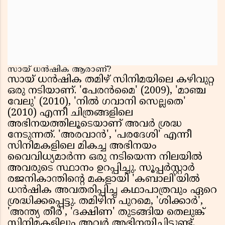
സായ് ധൻഷിക ആരാണ്?
സായ് ധൻഷിക തമിഴ് സിനിമയിലെ കഴിവുറ്റ
ഒരു നടിയാണ്. 'പേരൻമൈ' (2009), 'മാഞ്ച
വേലു' (2010), 'നിൽ ഗവാനി സെല്ലതെ'
(2010) എന്നീ ചിത്രങ്ങളിലെ
അഭിനയത്തിലൂടെയാണ് അവർ ശ്രദ്ധ
നേടുന്നത്. 'അരവാൻ', 'പരദേശി' എന്നീ
സിനിമകളിലെ മികച്ച അഭിനയം
വൈവിധ്യമാർന്ന ഒരു നടിയെന്ന നിലയിൽ
അവരുടെ സ്ഥാനം ഉറപ്പിച്ചു. സൂപ്പർസ്റ്റാർ
രജനികാന്തിൻ്റെ മകളായി 'കബാലി'യിൽ
ധൻഷിക അവതരിപ്പിച്ച കഥാപാത്രവും ഏറെ
ശ്രദ്ധിക്കപ്പെട്ടു. തമിഴിന് പുറമെ, 'ശിക്കാർ',
'അന്ത്യ തീർ', 'ദക്ഷിണ' തുടങ്ങിയ തെലുങ്ക്
സിനിമകളിലും അവർ അഭിനയിച്ചിട്ടുണ്ട്.