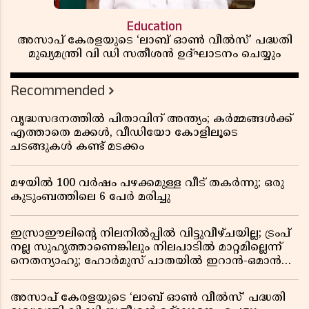
Education
അസാപ് കേരളയുടെ ‘ലാബ് ഓൺ വീൽസ്’ പദ്ധതി
മുഖ്യമന്ത്രി വി ഡി സതീശൻ ഉദ്ഘാടനം ചെയ്യും
Recommended
വൃദ്ധസദനത്തിൽ പിതാവിന് അന്ത്യം; കർമ്മങ്ങൾക്ക്
എത്താതെ മക്കൾ, വീഡിയോ കോളിലൂടെ
ചടങ്ങുകൾ കണ്ട് മടക്കം
മഴയിൽ 100 വർഷം പഴക്കമുള്ള വീട് തകർന്നു; ഒരു
കുടുംബത്തിലെ 6 പേർ മരിച്ചു
ഇസ്രാഈലിന്റെ നിലനിൽപ്പിൽ വിട്ടുവീഴ്ചയില്ല; ട്രംപ്
നല്ല സുഹൃത്താണെങ്കിലും നിലപാടിൽ മാറ്റമില്ലെന്ന്
നെതന്യാഹു; ഹോർമുസ് പാതയിൽ ഇറാൻ-ഒമാൻ
ധാരണ, തടസ്സമായി യുഎസ് ഭീഷണി
അസാപ് കേരളയുടെ ‘ലാബ് ഓൺ വീൽസ്’ പദ്ധതി