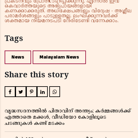
പ്രകടനവും പ്രോത്സാഹിപ്പിക്കുന്നു. എന്നാൽ ഇവ
കെവാർത്തയുടെ അഭിപ്രായങ്ങളായി
കണക്കാക്കരുത്. അധിക്ഷേപങ്ങളും വിദ്വേഷ - അശ്ലീല
പരാമർശങ്ങളും പാടുള്ളതല്ല. ലംഘിക്കുന്നവർക്ക്
ശക്തമായ നിയമനടപടി നേരിടേണ്ടി വന്നേക്കാം.
Tags
News
Malayalam News
Share this story
വൃദ്ധസദനത്തിൽ പിതാവിന് അന്ത്യം; കർമ്മങ്ങൾക്ക്
എത്താതെ മക്കൾ, വീഡിയോ കോളിലൂടെ
ചടങ്ങുകൾ കണ്ട് മടക്കം