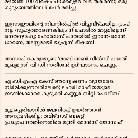
മഴയിൽ 100 വർഷം പഴക്കമുള്ള വീട് തകർന്നു; ഒരു
കുടുംബത്തിലെ 6 പേർ മരിച്ചു
ഇസ്രാഈലിന്റെ നിലനിൽപ്പിൽ വിട്ടുവീഴ്ചയില്ല; ട്രംപ്
നല്ല സുഹൃത്താണെങ്കിലും നിലപാടിൽ മാറ്റമില്ലെന്ന്
നെതന്യാഹു; ഹോർമുസ് പാതയിൽ ഇറാൻ-ഒമാൻ
ധാരണ, തടസ്സമായി യുഎസ് ഭീഷണി
അസാപ് കേരളയുടെ ‘ലാബ് ഓൺ വീൽസ്’ പദ്ധതി
മുഖ്യമന്ത്രി വി ഡി സതീശൻ ഉദ്ഘാടനം ചെയ്യും
എംഡിഎംഎ കേസ് അന്വേഷണം വ്യാജരേഖ
നിർമിക്കുന്നവരിലേക്ക്; ലഹരി മാഫിയയുടെ
ഇടനിലക്കാരെ കുടുക്കി കണ്ണൂർ സിറ്റി പൊലീസ്
മുല്ലപ്പെരിയാറിൽ ജലനിരപ്പ് ഉയർത്താൻ
അനുവദിക്കില്ല; തമിഴ്നാട് ബജറ്റ്
പ്രഖ്യാപനത്തിനെതിരെ മന്ത്രി മോൻസ് ജോസഫ്