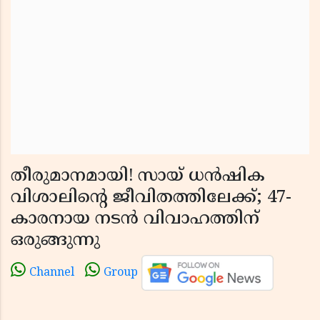
തീരുമാനമായി! സായ് ധൻഷിക
വിശാലിൻ്റെ ജീവിതത്തിലേക്ക്; 47-
കാരനായ നടൻ വിവാഹത്തിന്
ഒരുങ്ങുന്നു
Channel
Group