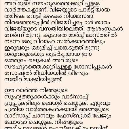
അവരുടെ സൗഹൃദത്തെക്കുറിച്ചുള്ള
വാർത്തകളാണ്. വിജയ്യുടെ പാർട്ടിയായ
തമിഴക വെട്രി കഴകം നിയമസഭാ
തിരഞ്ഞെടുപ്പിൽ വിജയിച്ചപ്പോൾ താരം
വിജയ്‌യുടെ വസതിയിലെത്തി ആശംസകൾ
നേർന്നിരുന്നു. കൂടാതെ മാർച്ച് മാസത്തിൽ
നടന്ന ഒരു വിവാഹ സൽക്കാരത്തിലും
ഇരുവരും ഒരുമിച്ച് പങ്കെടുത്തിരുന്നു.
ഇരുവരുടെയും തുടർച്ചയായ ഈ
ഒത്തുചേരലുകൾ അവരുടെ
സൗഹൃദത്തെക്കുറിച്ചുള്ള ഗോസിപ്പുകൾ
സോഷ്യൽ മീഡിയയിൽ വീണ്ടും
സജീവമാക്കിയിട്ടുണ്ട്.
ഈ വാർത്ത നിങ്ങളുടെ
സുഹൃത്തുക്കൾക്കും വാട്സാപ്പ്
ഗ്രൂപ്പുകളിലും ഷെയർ ചെയ്യുക. ഏറ്റവും
പുതിയ വാർത്തകൾക്കായി ഞങ്ങളുടെ
വാട്സാപ്പ് ചാനലും ഫേസ്ബുക്ക് പേജും
ഫോളോ ചെയ്യുക. നിങ്ങളുടെ
അഭിപ്രായങ്ങൾ ഫേസ്ബുക് പോസ്റ്റിന്