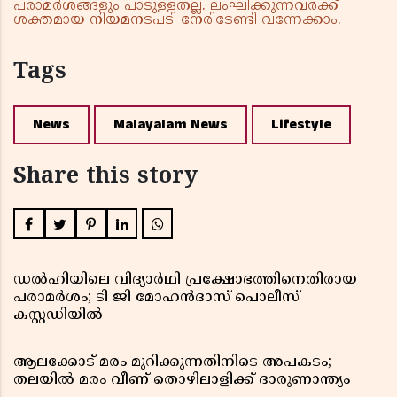
പരാമർശങ്ങളും പാടുള്ളതല്ല. ലംഘിക്കുന്നവർക്ക്
ശക്തമായ നിയമനടപടി നേരിടേണ്ടി വന്നേക്കാം.
Tags
News
Malayalam News
Lifestyle
Share this story
ഡൽഹിയിലെ വിദ്യാർഥി പ്രക്ഷോഭത്തിനെതിരായ
പരാമർശം; ടി ജി മോഹൻദാസ് പൊലീസ്
കസ്റ്റഡിയിൽ
ആലക്കോട് മരം മുറിക്കുന്നതിനിടെ അപകടം;
തലയിൽ മരം വീണ് തൊഴിലാളിക്ക് ദാരുണാന്ത്യം