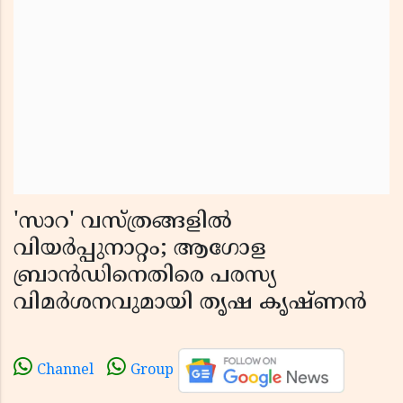
'സാറ' വസ്ത്രങ്ങളിൽ
വിയർപ്പുനാറ്റം; ആഗോള
ബ്രാൻഡിനെതിരെ പരസ്യ
വിമർശനവുമായി തൃഷ കൃഷ്ണൻ
Channel
Group