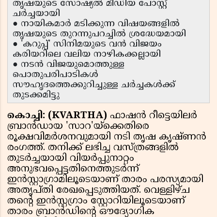
തൃഷയുടെ സോഷ്യൽ മീഡിയ പോസ്റ്റ്
ചർച്ചയായി
● നായികമാർ മടിക്കുന്ന വിഷയങ്ങളിൽ
തൃഷയുടെ തുറന്നുപറച്ചിൽ ശ്രദ്ധേയമായി
● 'കറുപ്പ്' സിനിമയുടെ വൻ വിജയം
കരിയറിലെ വലിയ നാഴികക്കല്ലായി
● നടൻ വിജയുമൊത്തുള്ള
പൊതുപരിപാടികൾ
സൗഹൃദത്തെക്കുറിച്ചുള്ള ചർച്ചകൾക്ക്
തുടക്കമിട്ടു
കൊച്ചി: (KVARTHA)
ഫാഷൻ റീട്ടെയിലർ
ബ്രാൻഡായ 'സാറ'യ്‌ക്കെതിരെ
രൂക്ഷവിമർശനവുമായി നടി തൃഷ കൃഷ്ണൻ
രംഗത്ത്. തനിക്ക് ലഭിച്ച വസ്ത്രങ്ങളിൽ
തുടർച്ചയായി വിയർപ്പുനാറ്റം
അനുഭവപ്പെട്ടതിനെത്തുടർന്ന്
ഇൻസ്റ്റാഗ്രാമിലൂടെയാണ് താരം പരസ്യമായി
അതൃപ്തി രേഖപ്പെടുത്തിയത്. വെള്ളിഴ്ച
തന്റെ ഇൻസ്റ്റഗ്രാം സ്റ്റോറിയിലൂടെയാണ്
താരം ബ്രാൻഡിന്റെ ഔദ്യോഗിക