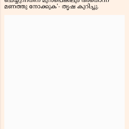
ചെയ്യുന്നതിന് മുൻപെങ്കിലും അതൊന്ന്
മണത്തു നോക്കുക'- തൃഷ കുറിച്ചു.