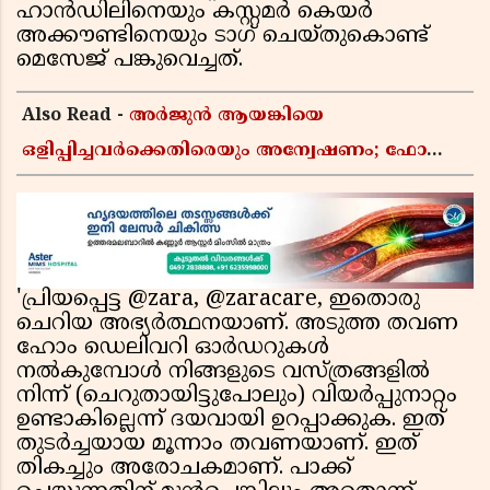
ഹാൻഡിലിനെയും കസ്റ്റമർ കെയർ
അക്കൗണ്ടിനെയും ടാഗ് ചെയ്തുകൊണ്ട്
മെസേജ് പങ്കുവെച്ചത്.
Also Read -
അർജുൻ ആയങ്കിയെ
ഒളിപ്പിച്ചവർക്കെതിരെയും അന്വേഷണം; ഫോൺ
വീണ്ടെടുക്കാൻ കസ്റ്റഡിയിൽ വാങ്ങുമെന്ന്
പൊലീസ്
'പ്രിയപ്പെട്ട @zara, @zaracare, ഇതൊരു
ചെറിയ അഭ്യർത്ഥനയാണ്. അടുത്ത തവണ
ഹോം ഡെലിവറി ഓർഡറുകൾ
നൽകുമ്പോൾ നിങ്ങളുടെ വസ്ത്രങ്ങളിൽ
നിന്ന് (ചെറുതായിട്ടുപോലും) വിയർപ്പുനാറ്റം
ഉണ്ടാകില്ലെന്ന് ദയവായി ഉറപ്പാക്കുക. ഇത്
തുടർച്ചയായ മൂന്നാം തവണയാണ്. ഇത്
തികച്ചും അരോചകമാണ്. പാക്ക്