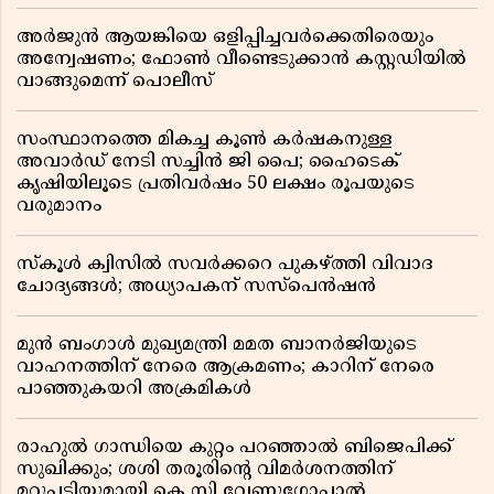
അർജുൻ ആയങ്കിയെ ഒളിപ്പിച്ചവർക്കെതിരെയും
അന്വേഷണം; ഫോൺ വീണ്ടെടുക്കാൻ കസ്റ്റഡിയിൽ
വാങ്ങുമെന്ന് പൊലീസ്
സംസ്ഥാനത്തെ മികച്ച കൂൺ കർഷകനുള്ള
അവാർഡ് നേടി സച്ചിൻ ജി പൈ; ഹൈടെക്
കൃഷിയിലൂടെ പ്രതിവർഷം 50 ലക്ഷം രൂപയുടെ
വരുമാനം
സ്കൂൾ ക്വിസിൽ സവർക്കറെ പുകഴ്ത്തി വിവാദ
ചോദ്യങ്ങൾ; അധ്യാപകന് സസ്പെൻഷൻ
മുൻ ബംഗാൾ മുഖ്യമന്ത്രി മമത ബാനർജിയുടെ
വാഹനത്തിന് നേരെ ആക്രമണം; കാറിന് നേരെ
പാഞ്ഞുകയറി അക്രമികൾ
രാഹുൽ ഗാന്ധിയെ കുറ്റം പറഞ്ഞാൽ ബിജെപിക്ക്
സുഖിക്കും; ശശി തരൂരിന്റെ വിമർശനത്തിന്
മറുപടിയുമായി കെ സി വേണുഗോപാൽ