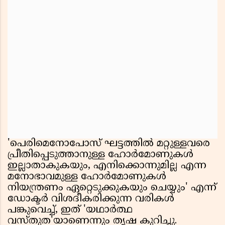
'പെരിമെനോപോസ് ഘട്ടത്തിൽ മറ്റുള്ളവരെ
പ്രീതിപ്പെടുത്താനുള്ള ഹോർമോണുകൾ
ഇല്ലാതാകുകയും, എനിക്കൊന്നുമില്ല എന്ന
മനോഭാവമുള്ള ഹോർമോണുകൾ
നിയന്ത്രണം ഏറ്റെടുക്കുകയും ചെയ്യും' എന്ന്
ഡോക്ടർ വിശദീകരിക്കുന്ന വരികൾ
പങ്കുവെച്ച്, ഇത് 'യഥാർത്ഥ
വസ്തുത'യാണെന്നും തൃഷ കുറിച്ചു.