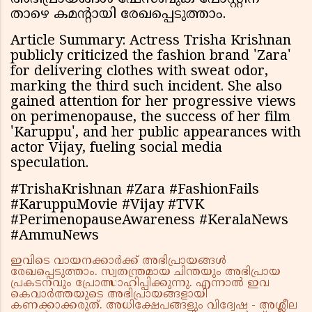
താഴെ കമന്റായി രേഖപ്പെടുത്താം.
Article Summary: Actress Trisha Krishnan
publicly criticized the fashion brand 'Zara'
for delivering clothes with sweat odor,
marking the third such incident. She also
gained attention for her progressive views
on perimenopause, the success of her film
'Karuppu', and her public appearances with
actor Vijay, fueling social media
speculation.
#TrishaKrishnan #Zara #FashionFails
#KaruppuMovie #Vijay #TVK
#PerimenopauseAwareness #KeralaNews
#AmmuNews
ഇവിടെ വായനക്കാർക്ക് അഭിപ്രായങ്ങൾ
രേഖപ്പെടുത്താം. സ്വതന്ത്രമായ ചിന്തയും അഭിപ്രായ
പ്രകടനവും പ്രോത്സാഹിപ്പിക്കുന്നു. എന്നാൽ ഇവ
കെവാർത്തയുടെ അഭിപ്രായങ്ങളായി
കണക്കാക്കരുത്. അധിക്ഷേപങ്ങളും വിദ്വേഷ - അശ്ലീല