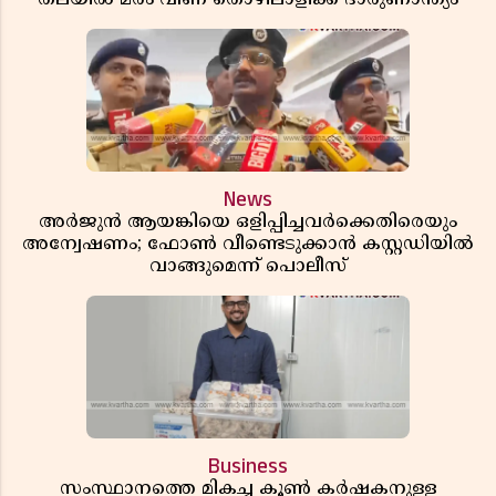
തലയിൽ മരം വീണ് തൊഴിലാളിക്ക് ദാരുണാന്ത്യം
News
അർജുൻ ആയങ്കിയെ ഒളിപ്പിച്ചവർക്കെതിരെയും
അന്വേഷണം; ഫോൺ വീണ്ടെടുക്കാൻ കസ്റ്റഡിയിൽ
വാങ്ങുമെന്ന് പൊലീസ്
Business
സംസ്ഥാനത്തെ മികച്ച കൂൺ കർഷകനുള്ള