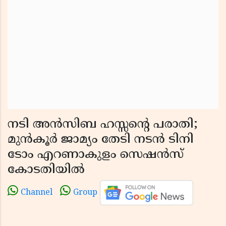
നടി അൻസിബ ഹസ്സൻ്റെ പരാതി;
മുൻകൂർ ജാമ്യം തേടി നടൻ ടിനി
ടോം എറണാകുളം സെഷൻസ്
കോടതിയിൽ
Channel
Group