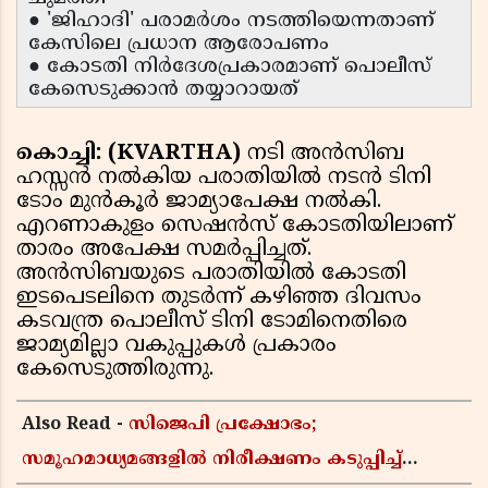
● 'ജിഹാദി' പരാമർശം നടത്തിയെന്നതാണ്
കേസിലെ പ്രധാന ആരോപണം
● കോടതി നിർദേശപ്രകാരമാണ് പൊലീസ്
കേസെടുക്കാൻ തയ്യാറായത്
കൊച്ചി: (KVARTHA)
നടി അൻസിബ
ഹസ്സൻ നൽകിയ പരാതിയിൽ നടൻ ടിനി
ടോം മുൻകൂർ ജാമ്യാപേക്ഷ നൽകി.
എറണാകുളം സെഷൻസ് കോടതിയിലാണ്
താരം അപേക്ഷ സമർപ്പിച്ചത്.
അൻസിബയുടെ പരാതിയിൽ കോടതി
ഇടപെടലിനെ തുടർന്ന് കഴിഞ്ഞ ദിവസം
കടവന്ത്ര പൊലീസ് ടിനി ടോമിനെതിരെ
ജാമ്യമില്ലാ വകുപ്പുകൾ പ്രകാരം
കേസെടുത്തിരുന്നു.
Also Read -
സിജെപി പ്രക്ഷോഭം;
സമൂഹമാധ്യമങ്ങളിൽ നിരീക്ഷണം കടുപ്പിച്ച്