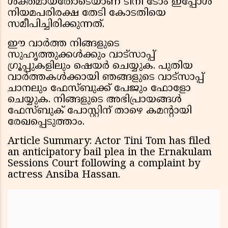
ശക്തമായതോടെയാണ് ടിനി ടോം ഇപ്പോൾ
നിയമപരിരക്ഷ തേടി കോടതിയെ
സമീപിച്ചിരിക്കുന്നത്.
ഈ വാർത്ത നിങ്ങളുടെ
സുഹൃത്തുക്കൾക്കും വാട്സാപ്പ്
ഗ്രൂപ്പുകളിലും ഷെയർ ചെയ്യുക. പുതിയ
വാർത്തകൾക്കായി ഞങ്ങളുടെ വാട്സാപ്പ്
ചാനലും ഫേസ്ബുക്ക് പേജും ഫോളോ
ചെയ്യുക. നിങ്ങളുടെ അഭിപ്രായങ്ങൾ
ഫേസ്ബുക് പോസ്റ്റിന് താഴെ കമൻ്റായി
രേഖപ്പെടുത്താം.
Article Summary: Actor Tini Tom has filed
an anticipatory bail plea in the Ernakulam
Sessions Court following a complaint by
actress Ansiba Hassan.