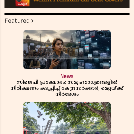
Featured
News
സിജെപി പ്രക്ഷോഭം; സമൂഹമാധ്യമങ്ങളിൽ
നിരീക്ഷണം കടുപ്പിച്ച് കേന്ദ്രസർക്കാർ, മെറ്റയ്ക്ക്
നിർദേശം