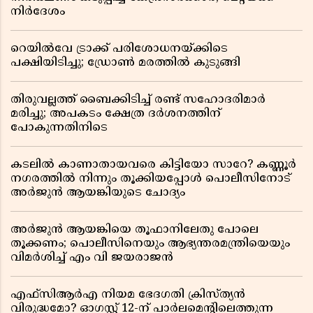
നിർദേശം
റെയിൽവേ ട്രാക്ക് പരിശോധനയ്ക്കിടെ
പക്ഷിയിടിച്ചു; ഡ്രോൺ മരത്തിൽ കുടുങ്ങി
തിരുവല്ലത്ത് ബൈക്കിടിച്ച് രണ്ട് സഹോദരിമാർ
മരിച്ചു; അപകടം ക്ഷേത്ര ദർശനത്തിന്
പോകുന്നതിനിടെ
കടലിൽ കാണാതായവരെ കിട്ടിയോ സാറേ? കണ്ണൂർ
നഗരത്തിൽ നിന്നും തൂക്കിയപ്പോൾ പൊലീസിനോട്
അർജുൻ ആയങ്കിയുടെ ചോദ്യം
അർജുൻ ആയങ്കിയെ തൂഫാനിലേതു പോലെ
തൂക്കണം; പൊലീസിനെയും ആഭ്യന്തരമന്ത്രിയെയും
വിമർശിച്ച് എം വി ജയരാജൻ
എഫ്സിആർഎ നിയമ ഭേദഗതി ക്രിസ്ത്യൻ
വിരുദ്ധമോ? ഓഗസ്റ്റ് 12-ന് പാർലമെന്റിലെത്തുന്ന