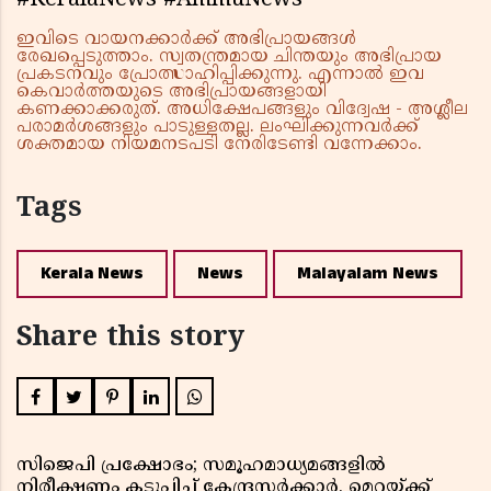
#KeralaNews #AmmuNews
ഇവിടെ വായനക്കാർക്ക് അഭിപ്രായങ്ങൾ
രേഖപ്പെടുത്താം. സ്വതന്ത്രമായ ചിന്തയും അഭിപ്രായ
പ്രകടനവും പ്രോത്സാഹിപ്പിക്കുന്നു. എന്നാൽ ഇവ
കെവാർത്തയുടെ അഭിപ്രായങ്ങളായി
കണക്കാക്കരുത്. അധിക്ഷേപങ്ങളും വിദ്വേഷ - അശ്ലീല
പരാമർശങ്ങളും പാടുള്ളതല്ല. ലംഘിക്കുന്നവർക്ക്
ശക്തമായ നിയമനടപടി നേരിടേണ്ടി വന്നേക്കാം.
Tags
Kerala News
News
Malayalam News
Share this story
സിജെപി പ്രക്ഷോഭം; സമൂഹമാധ്യമങ്ങളിൽ
നിരീക്ഷണം കടുപ്പിച്ച് കേന്ദ്രസർക്കാർ, മെറ്റയ്ക്ക്