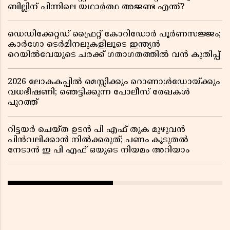
ബില്ലിന് പിന്നിലെ യഥാർത്ഥ അജണ്ട എന്ത്?
ഡെഡിക്കേറ്റഡ് ഫ്രൈറ്റ് കോറിഡോർ പൂർണസജ്ജം;
കാർഗോ ടെർമിനലുകളിലൂടെ ഇന്ത്യൻ
റെയിൽവേയുടെ ചരക്ക് ഗതാഗതത്തിൽ വൻ കുതിപ്പ്
2026 ലോകകപ്പിൽ മെസ്സിക്കും റൊണാൾഡോയ്ക്കും
വധഭീഷണി; ഞെട്ടിക്കുന്ന പോലീസ് രേഖകൾ
പുറത്ത്
റിട്ടയർ ചെയ്ത ഉടൻ പി എഫ് തുക മുഴുവൻ
പിൻവലിക്കാൻ നിൽക്കരുത്; പണം കൂടുതൽ
നേടാൻ ഇ പി എഫ് ഒയുടെ നിയമം അറിയാം