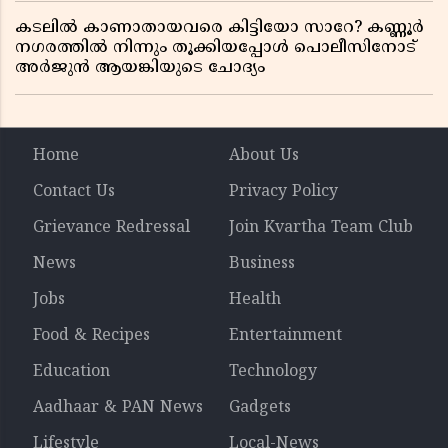
കടലിൽ കാണാതായവരെ കിട്ടിയോ സാറേ? കണ്ണൂർ
നഗരത്തിൽ നിന്നും തൂക്കിയപ്പോൾ പൊലീസിനോട്
അർജുൻ ആയങ്കിയുടെ ചോദ്യം
Home
About Us
Contact Us
Privacy Policy
Grievance Redressal
Join Kvartha Team Club
News
Business
Jobs
Health
Food & Recipes
Entertainment
Education
Technology
Aadhaar & PAN News
Gadgets
Lifestyle
Local-News