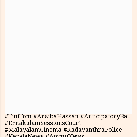
#TiniTom #AnsibaHassan #AnticipatoryBail
#ErnakulamSessionsCourt
#MalayalamCinema #KadavanthraPolice