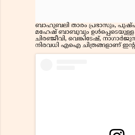
ബാഹുബലി താരം പ്രഭാസും, പുഷ്പ ത
മഹേഷ് ബാബുവും ഉൾപ്പെടെയുള്ള
ചിരഞ്ജീവി, വെങ്കിടേഷ്, നാഗാർജുന
നിരവധി എഐ ചിത്രങ്ങളാണ് ഇന്റർനെ