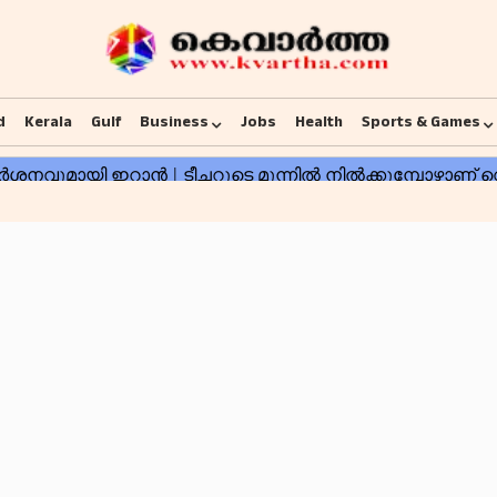
d
Kerala
Gulf
Business
Jobs
Health
Sports & Games