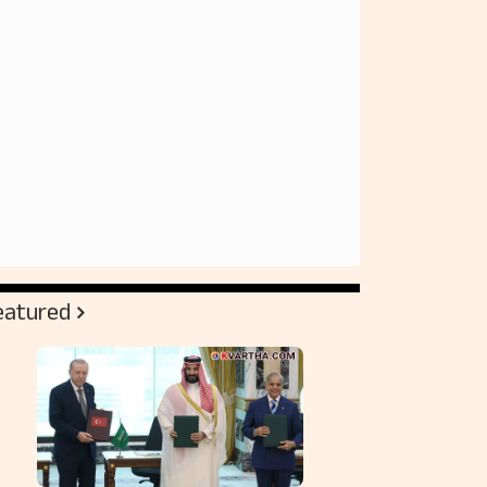
eatured