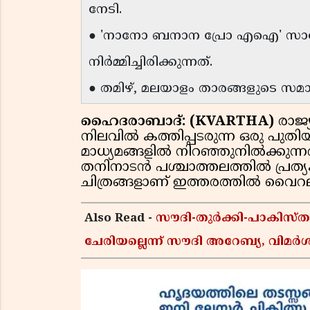
നേടി.
● 'നാനോ ബനാന പ്രോ എഐ' സാങ്കേ
നിർമ്മിച്ചിരിക്കുന്നത്.
● തമിഴ്, മലയാളം താരങ്ങളുടെ സമാ
ഹൈദരാബാദ്: (KVARTHA)
രാജ
നിലവിൽ കത്തിപ്പടരുന്ന ഒരു പു
മാധ്യമങ്ങളിൽ നിറഞ്ഞുനിൽക്കുന്നത്.
തനിനാടൻ പശ്ചാത്തലത്തിൽ പ്രത
ചിത്രങ്ങളാണ് ഇത്തരത്തിൽ വൈറലാ
Also Read -
സൗദി-തുർക്കി-പാകിസ
ചേരിയല്ലെന്ന് സൗദി അറേബ്യ, വി