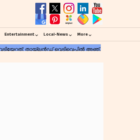
Entertainment
Local-News
More