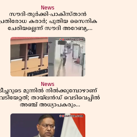
News
സൗദി-തുർക്കി-പാകിസ്താൻ
പ്രതിരോധ കരാർ; പുതിയ സൈനിക
ചേരിയല്ലെന്ന് സൗദി അറേബ്യ,
വിമർശനവുമായി ഇറാൻ
News
ടീച്ചറുടെ മുന്നിൽ നിൽക്കുമ്പോഴാണ്
െടിയേറ്റത്; തായ്‌ലൻഡ് വെടിവെപ്പിൽ
അഞ്ച് അധ്യാപകരും
മുത്തശ്ശീമുത്തശ്ശന്മാരും കൊല്ലപ്പെട്ടു,
മരണസംഖ്യ 7; ഞെട്ടിക്കുന്ന
വെളിപ്പെടുത്തലുകൾ