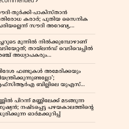
ecommended
ൗദി-തുർക്കി-പാകിസ്താൻ
്രതിരോധ കരാർ; പുതിയ സൈനിക
േരിയല്ലെന്ന് സൗദി അറേബ്യ,
ിമർശനവുമായി ഇറാൻ
ീച്ചറുടെ മുന്നിൽ നിൽക്കുമ്പോഴാണ്
െടിയേറ്റത്; തായ്‌ലൻഡ് വെടിവെപ്പിൽ
ഞ്ച് അധ്യാപകരും
ത്തശ്ശീമുത്തശ്ശന്മാരും കൊല്ലപ്പെട്ടു,
രണസംഖ്യ 7; ഞെട്ടിക്കുന്ന
വിദേശ ഫണ്ടുകൾ അമേരിക്കയും
െളിപ്പെടുത്തലുകൾ
യന്ത്രിക്കുന്നുണ്ടല്ലോ’;
ഫ്സിആർഎ ബില്ലിലെ യുഎസ്
ിമർശനങ്ങൾക്ക് മറുപടിയുമായി ഇന്ത്യ
്ണിൽ പിറന്ന് മണ്ണിലേക്ക് മടങ്ങുന്ന
നുഷ്യൻ; നഷ്ടപ്പെട്ട പഴയകാലത്തിൻ്റെ
ുരിക്കുന്ന ഓർമക്കുറിപ്പ്