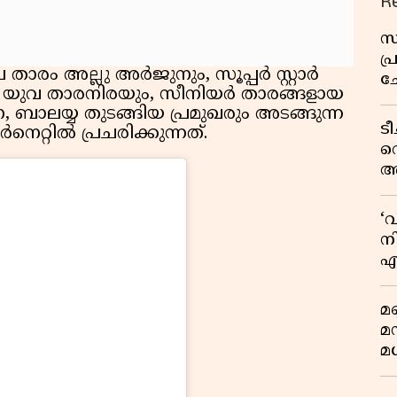
R
സ
പ
ാരം അല്ലു അർജുനും, സൂപ്പർ സ്റ്റാർ
ച
 യുവ താരനിരയും, സീനിയർ താരങ്ങളായ
വ
, ബാലയ്യ തുടങ്ങിയ പ്രമുഖരും അടങ്ങുന്ന
ട
റ്റിൽ പ്രചരിക്കുന്നത്.
വ
അ
മു
മ
‘
വ
നി
എ
വ
മണ
മ
മധ