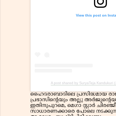
View this post on Ins
A post shared by SuryaTeja Kandukuri
ഹൈദരാബാദിലെ പ്രസിദ്ധമായ രാജു 
പ്രഭാസിന്റെയും അല്ലു അർജുന്റെ
ഇതിനുപുറമെ, മെഗാ സ്റ്റാർ ചിരഞ്ജ
സാധാരണക്കാരെ പോലെ നടക്കുന്