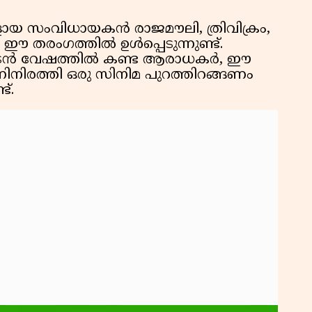
ളായ സംവിധായകൻ രാജമൗലി, ത്രിവിക്രം,
 ഈ തരംഗത്തിൽ ഉൾപ്പെടുന്നുണ്ട്.
ിനാടൻ വേഷത്തിൽ കണ്ട ആരാധകർ, ഈ
ിനിരത്തി ഒരു സിനിമ പുറത്തിറങ്ങണം
്.