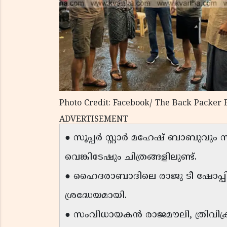
Photo Credit: Facebook/ The Back Packer 
ADVERTISEMENT
● സൂപ്പർ സ്റ്റാർ മഹേഷ് ബാബുവും
വെങ്കിടേഷും ചിത്രങ്ങളിലുണ്ട്.
● ഹൈദരാബാദിലെ രാജു ടീ ഷോപ്പിൽ 
ശ്രദ്ധേയമായി.
● സംവിധായകൻ രാജമൗലി, ത്രിവിക്ര