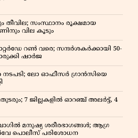
ും തീവില; സംസ്ഥാനം രൂക്ഷമായ
ഊണിനും വില കൂടും
സാറ്റർഡേ റൺ വരെ; സന്ദർശകർക്കായി 50-
രുക്കി ഷാർജ
 നടപടി; ലോ ഓഫീസർ ഗ്രാൻസിയെ
ി
രും; 7 ജില്ലകളിൽ ഓറഞ്ച് അലർട്ട്, 4
ി ബാഗിൽ മനുഷ്യ ശരീരഭാഗങ്ങൾ; ആഗ്ര
യിൽവേ പൊലീസ് പരിശോധന