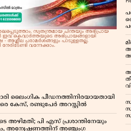
R
പ
ല
പ
്പെടുത്താം. സ്വതന്ത്രമായ ചിന്തയും അഭിപ്രായ
ക
്നാൽ ഇവ കെവാർത്തയുടെ അഭിപ്രായങ്ങളായി
 - അശ്ലീല പരാമർശങ്ങളും പാടുള്ളതല്ല.
മ
നേരിടേണ്ടി വന്നേക്കാം.
അ
അ
അ
വ
അ
ത
വ
ഊ
സുകാരി ലൈംഗിക പീഡനത്തിനിരയായതായി
സ
രെ കേസ്, രണ്ടുപേർ അറസ്റ്റിൽ
സ
സ
െ അഴിമതി; പി എസ് പ്രശാന്തിനേയും
വ
ും, അന്വേഷണത്തിന് അഞ്ചംഗ
ഷ