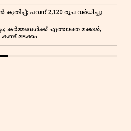
കുതിപ്പ്; പവന് 2,120 രൂപ വര്‍ധിച്ചു
ം; കർമ്മങ്ങൾക്ക് എത്താതെ മക്കൾ,
ണ്ട് മടക്കം