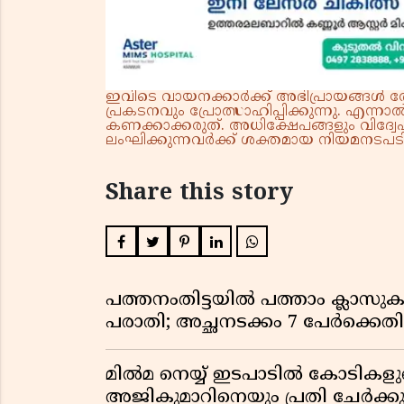
ഇവിടെ വായനക്കാർക്ക് അഭിപ്രായങ്ങൾ രേഖപ
പ്രകടനവും പ്രോത്സാഹിപ്പിക്കുന്നു. എന
കണക്കാക്കരുത്. അധിക്ഷേപങ്ങളും വിദ്വേഷ
ലംഘിക്കുന്നവർക്ക് ശക്തമായ നിയമനടപടി 
Share this story
പത്തനംതിട്ടയിൽ പത്താം ക്ലാ
പരാതി; അച്ഛനടക്കം 7 പേർക്കെതി
മിൽമ നെയ്യ് ഇടപാടിൽ കോടികളുട
അജികുമാറിനെയും പ്രതി ചേർക്ക