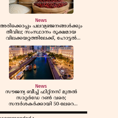
News
അരിക്കൊപ്പം പലവ്യഞ്ജനങ്ങൾക്കും
തീവില; സംസ്ഥാനം രൂക്ഷമായ
വിലക്കയറ്റത്തിലേക്ക്, ഹോട്ടൽ
ഊണിനും വില കൂടും
News
സൗജന്യ ബീച്ച് ഫിറ്റ്നസ് മുതൽ
സാറ്റർഡേ റൺ വരെ;
സന്ദർശകർക്കായി 50-ലേറെ
വേനൽക്കാല പരിപാടികളൊരുക്കി
ഷാർജ