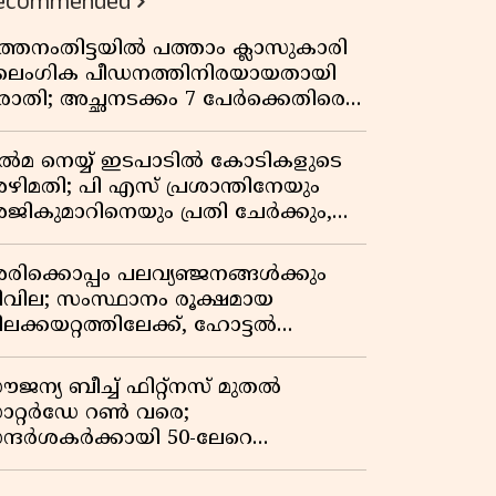
ecommended
ത്തനംതിട്ടയിൽ പത്താം ക്ലാസുകാരി
ൈംഗിക പീഡനത്തിനിരയായതായി
രാതി; അച്ഛനടക്കം 7 പേർക്കെതിരെ
േസ്, രണ്ടുപേർ അറസ്റ്റിൽ
ിൽമ നെയ്യ് ഇടപാടിൽ കോടികളുടെ
ഴിമതി; പി എസ് പ്രശാന്തിനേയും
ജികുമാറിനെയും പ്രതി ചേർക്കും,
ന്വേഷണത്തിന് അഞ്ചംഗ
ിജിലൻസ് സംഘം
രിക്കൊപ്പം പലവ്യഞ്ജനങ്ങൾക്കും
ീവില; സംസ്ഥാനം രൂക്ഷമായ
ിലക്കയറ്റത്തിലേക്ക്, ഹോട്ടൽ
ണിനും വില കൂടും
ൗജന്യ ബീച്ച് ഫിറ്റ്നസ് മുതൽ
ാറ്റർഡേ റൺ വരെ;
ന്ദർശകർക്കായി 50-ലേറെ
േനൽക്കാല പരിപാടികളൊരുക്കി
ാർജ