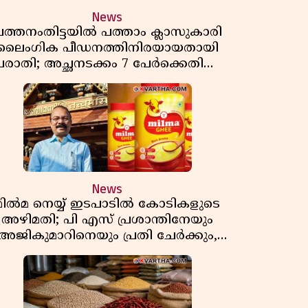
News
ത്തനംതിട്ടയിൽ പത്താം ക്ലാസുകാരി
ലൈംഗിക പീഡനത്തിനിരയായതായി
പരാതി; അച്ഛനടക്കം 7 പേർക്കെതിരെ
കേസ്, രണ്ടുപേർ അറസ്റ്റിൽ
News
മിൽമ നെയ്യ് ഇടപാടിൽ കോടികളുടെ
അഴിമതി; പി എസ് പ്രശാന്തിനേയും
അജികുമാറിനെയും പ്രതി ചേർക്കും,
അന്വേഷണത്തിന് അഞ്ചംഗ
വിജിലൻസ് സംഘം