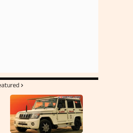
eatured