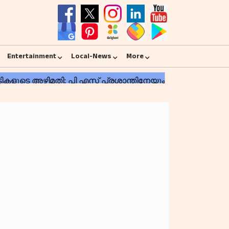
Entertainment
Local-News
More