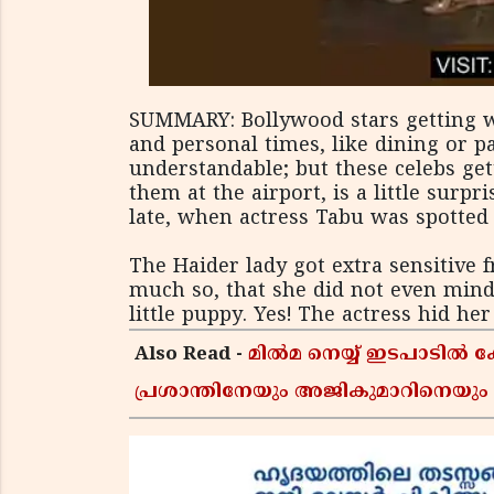
SUMMARY: Bollywood stars getting w
and personal times, like dining or pa
understandable; but these celebs ge
them at the airport, is a little surp
late, when actress Tabu was spotted 
The Haider lady got extra sensitive f
much so, that she did not even mind
little puppy. Yes! The actress hid he
Also Read -
മിൽമ നെയ്യ് ഇടപാടിൽ 
പ്രശാന്തിനേയും അജികുമാറിനെയും 
വിജിലൻസ് സംഘം