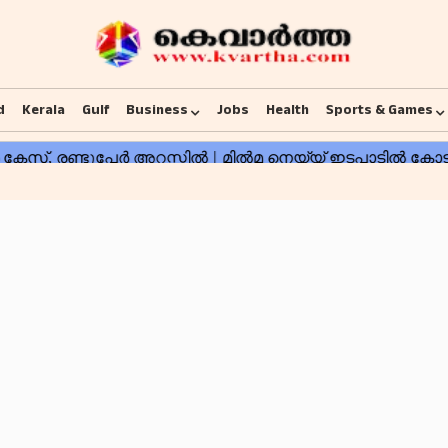
d
Kerala
Gulf
Business
Jobs
Health
Sports & Games