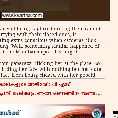
ary of being captured during their candid
rtying with their closed ones, is
tting extra conscious when cameras click
rising. Well, something similar happened of
at the Mumbai airport last night.
rom paparazzi clicking her at the place. So
 hiding her face with nothing but her cute
r face from being clicked with her pooch!
കോടികളുടെ അഴിമതി; പി എസ്
പ്രതി ചേർക്കും, അന്വേഷണത്തിന് അഞ്ചംഗ