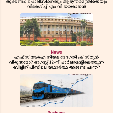
തൂക്കണം; പൊലീസിനെയും ആഭ്യന്തരമന്ത്രിയെയും
വിമർശിച്ച് എം വി ജയരാജൻ
News
എഫ്സിആർഎ നിയമ ഭേദഗതി ക്രിസ്ത്യൻ
വിരുദ്ധമോ? ഓഗസ്റ്റ് 12-ന് പാർലമെന്റിലെത്തുന്ന
ബില്ലിന് പിന്നിലെ യഥാർത്ഥ അജണ്ട എന്ത്?