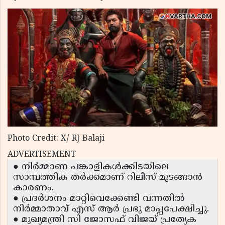
Photo Credit: X/ RJ Balaji
ADVERTISEMENT
● നിർമ്മാണ പങ്കാളികൾക്കിടയിലെ
സാമ്പത്തിക തർക്കമാണ് റിലീസ് മുടങ്ങാൻ
കാരണം.
● പ്രദർശനം മാറ്റിവെക്കേണ്ടി വന്നതിൽ
നിർമ്മാതാവ് എസ് ആർ പ്രഭു മാപ്പപേക്ഷിച്ചു.
● മുഖ്യമന്ത്രി സി ജോസഫ് വിജയ് പ്രത്യേക