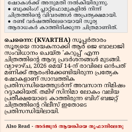
ഷോകൾക്ക് അനുമതി നൽകിയിരുന്നു.
● ബുക്കിംഗ് പ്ലാറ്റ്‌ഫോമുകളിൽ നിന്ന്
ചിത്രത്തിൻ്റെ വിവരങ്ങൾ അപ്രത്യക്ഷമായി.
● രണ്ട് വർഷത്തിലേറെയായി സൂര്യ
ആരാധകർ കാത്തിരിക്കുന്ന ചിത്രമാണിത്.
ചെന്നൈ: (KVARTHA)
സൂപ്പർതാരം
സൂര്യയെ നായകനാക്കി ആർ ജെ ബാലാജി
സംവിധാനം ചെയ്ത 'കറുപ്പ്' എന്ന
ചിത്രത്തിൻ്റെ ആദ്യ പ്രദർശനങ്ങൾ മുടങ്ങി.
വ്യാഴാഴ്ച, 2026 മെയ് 14-ന് രാവിലെ ഒൻപത്
മണിക്ക് ആരംഭിക്കേണ്ടിയിരുന്ന പ്രത്യേക
ഷോകളാണ് സാമ്പത്തിക
പ്രതിസന്ധിയെത്തുടർന്ന് അവസാന നിമിഷം
റദ്ദാക്കിയത്. തമിഴ് സിനിമാ ലോകം വലിയ
പ്രതീക്ഷയോടെ കാത്തിരുന്ന ബിഗ് ബജറ്റ്
ചിത്രത്തിൻ്റെ റിലീസ് ഇതോടെ
പ്രതിസന്ധിയിലായി.
Also Read -
അർജുൻ ആയങ്കിയെ തൂഫാനിലേതു