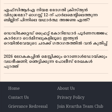
എഫ്സിആർഎ നിയമ ഭേദഗതി ക്രിസ്ത്യൻ
വിരുദ്ധമോ? ഓഗസ്റ്റ് 12-ന് പാർലമെന്റിലെത്തുന്ന
ബില്ലിന് പിന്നിലെ യഥാർത്ഥ അജണ്ട എന്ത്?
ഡെഡിക്കേറ്റഡ് ഫ്രൈറ്റ് കോറിഡോർ പൂർണസജ്ജം;
കാർഗോ ടെർമിനലുകളിലൂടെ ഇന്ത്യൻ
റെയിൽവേയുടെ ചരക്ക് ഗതാഗതത്തിൽ വൻ കുതിപ്പ്
2026 ലോകകപ്പിൽ മെസ്സിക്കും റൊണാൾഡോയ്ക്കും
വധഭീഷണി; ഞെട്ടിക്കുന്ന പോലീസ് രേഖകൾ
പുറത്ത്
Home
About Us
Contact Us
Privacy Policy
Grievance Redressal
Join Kvartha Team Club