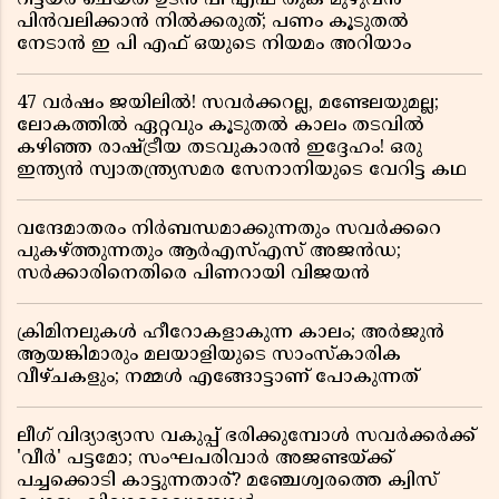
റിട്ടയർ ചെയ്ത ഉടൻ പി എഫ് തുക മുഴുവൻ
പിൻവലിക്കാൻ നിൽക്കരുത്; പണം കൂടുതൽ
നേടാൻ ഇ പി എഫ് ഒയുടെ നിയമം അറിയാം
47 വർഷം ജയിലിൽ! സവർക്കറല്ല, മണ്ടേലയുമല്ല;
ലോകത്തിൽ ഏറ്റവും കൂടുതൽ കാലം തടവിൽ
കഴിഞ്ഞ രാഷ്ട്രീയ തടവുകാരൻ ഇദ്ദേഹം! ഒരു
ഇന്ത്യൻ സ്വാതന്ത്ര്യസമര സേനാനിയുടെ വേറിട്ട കഥ
വന്ദേമാതരം നിർബന്ധമാക്കുന്നതും സവർക്കറെ
പുകഴ്ത്തുന്നതും ആർഎസ്എസ് അജൻഡ;
സർക്കാരിനെതിരെ പിണറായി വിജയൻ
ക്രിമിനലുകൾ ഹീറോകളാകുന്ന കാലം; അർജുൻ
ആയങ്കിമാരും മലയാളിയുടെ സാംസ്കാരിക
വീഴ്ചകളും; നമ്മൾ എങ്ങോട്ടാണ് പോകുന്നത്
ലീഗ് വിദ്യാഭ്യാസ വകുപ്പ് ഭരിക്കുമ്പോൾ സവർക്കർക്ക്
'വീർ' പട്ടമോ; സംഘപരിവാർ അജണ്ടയ്ക്ക്
പച്ചക്കൊടി കാട്ടുന്നതാര്? മഞ്ചേശ്വരത്തെ ക്വിസ്