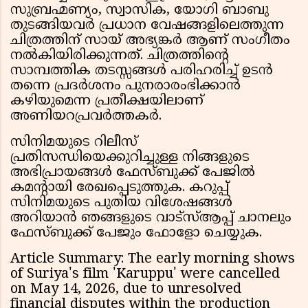
സുബ്രഹ്മണ്യം, സ്വാസിക, യോഗി ബാബു
തുടങ്ങിയവർ പ്രധാന വേഷങ്ങളിലെത്തുന്ന
ചിത്രത്തിന് സായ് അഭ്യങ്കർ ആണ് സംഗീതം
നൽകിയിരിക്കുന്നത്. ചിത്രത്തിൻ്റെ
സാമ്പത്തിക തടസ്സങ്ങൾ പരിഹരിച്ച് ഉടൻ
തന്നെ പ്രദർശനം പുനരാരംഭിക്കാൻ
കഴിയുമെന്ന പ്രതീക്ഷയിലാണ്
അണിയറപ്രവർത്തകർ.
സിനിമയുടെ റിലീസ്
പ്രതിസന്ധിയെക്കുറിച്ചുള്ള നിങ്ങളുടെ
അഭിപ്രായങ്ങൾ ഫേസ്ബുക്ക് പേജിൽ
കമൻ്റായി രേഖപ്പെടുത്തുക. കറുപ്പ്
സിനിമയുടെ പുതിയ വിശേഷങ്ങൾ
അറിയാൻ ഞങ്ങളുടെ വാട്സ്ആപ്പ് ചാനലും
ഫേസ്ബുക്ക് പേജും ഫോളോ ചെയ്യുക.
Article Summary: The early morning shows
of Suriya's film 'Karuppu' were cancelled
on May 14, 2026, due to unresolved
financial disputes within the production