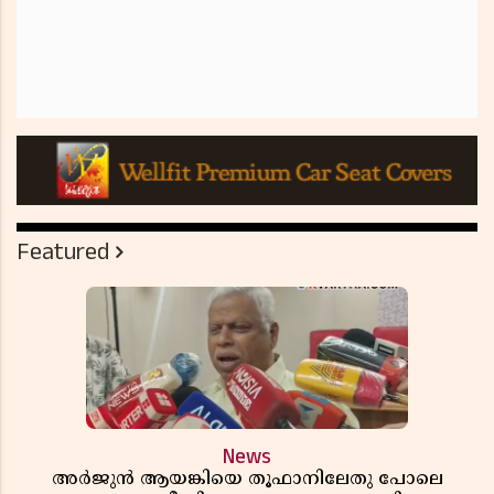
Featured
News
അർജുൻ ആയങ്കിയെ തൂഫാനിലേതു പോലെ