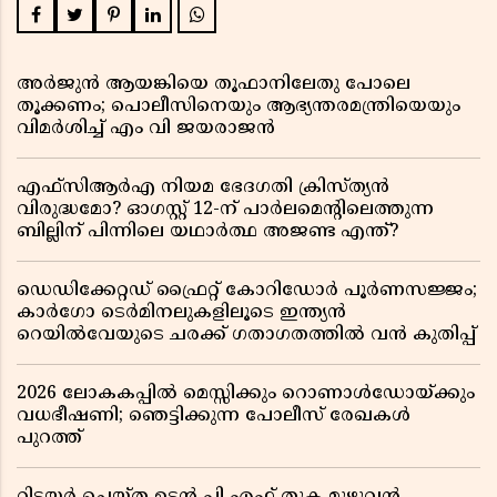
അർജുൻ ആയങ്കിയെ തൂഫാനിലേതു പോലെ
തൂക്കണം; പൊലീസിനെയും ആഭ്യന്തരമന്ത്രിയെയും
വിമർശിച്ച് എം വി ജയരാജൻ
എഫ്സിആർഎ നിയമ ഭേദഗതി ക്രിസ്ത്യൻ
വിരുദ്ധമോ? ഓഗസ്റ്റ് 12-ന് പാർലമെന്റിലെത്തുന്ന
ബില്ലിന് പിന്നിലെ യഥാർത്ഥ അജണ്ട എന്ത്?
ഡെഡിക്കേറ്റഡ് ഫ്രൈറ്റ് കോറിഡോർ പൂർണസജ്ജം;
കാർഗോ ടെർമിനലുകളിലൂടെ ഇന്ത്യൻ
റെയിൽവേയുടെ ചരക്ക് ഗതാഗതത്തിൽ വൻ കുതിപ്പ്
2026 ലോകകപ്പിൽ മെസ്സിക്കും റൊണാൾഡോയ്ക്കും
വധഭീഷണി; ഞെട്ടിക്കുന്ന പോലീസ് രേഖകൾ
പുറത്ത്