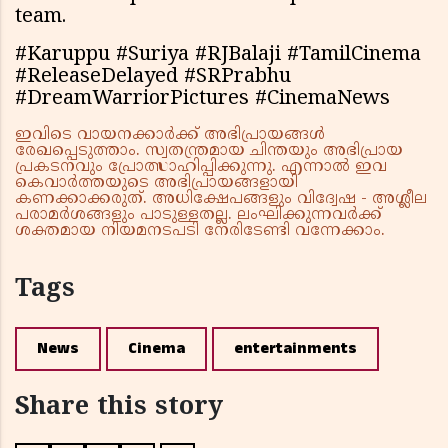
team.
#Karuppu #Suriya #RJBalaji #TamilCinema
#ReleaseDelayed #SRPrabhu
#DreamWarriorPictures #CinemaNews
ഇവിടെ വായനക്കാർക്ക് അഭിപ്രായങ്ങൾ
രേഖപ്പെടുത്താം. സ്വതന്ത്രമായ ചിന്തയും അഭിപ്രായ
പ്രകടനവും പ്രോത്സാഹിപ്പിക്കുന്നു. എന്നാൽ ഇവ
കെവാർത്തയുടെ അഭിപ്രായങ്ങളായി
കണക്കാക്കരുത്. അധിക്ഷേപങ്ങളും വിദ്വേഷ - അശ്ലീല
പരാമർശങ്ങളും പാടുള്ളതല്ല. ലംഘിക്കുന്നവർക്ക്
ശക്തമായ നിയമനടപടി നേരിടേണ്ടി വന്നേക്കാം.
Tags
News
Cinema
entertainments
Share this story