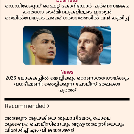
Business
ഡെഡിക്കേറ്റഡ് ഫ്രൈറ്റ് കോറിഡോർ പൂർണസജ്ജം;
കാർഗോ ടെർമിനലുകളിലൂടെ ഇന്ത്യൻ
റെയിൽവേയുടെ ചരക്ക് ഗതാഗതത്തിൽ വൻ കുതിപ്പ്
News
2026 ലോകകപ്പിൽ മെസ്സിക്കും റൊണാൾഡോയ്ക്കും
വധഭീഷണി; ഞെട്ടിക്കുന്ന പോലീസ് രേഖകൾ
പുറത്ത്
Recommended
അർജുൻ ആയങ്കിയെ തൂഫാനിലേതു പോലെ
തൂക്കണം; പൊലീസിനെയും ആഭ്യന്തരമന്ത്രിയെയും
വിമർശിച്ച് എം വി ജയരാജൻ