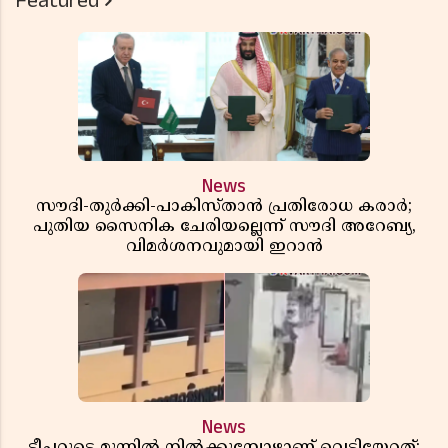
Featured
News
സൗദി-തുർക്കി-പാകിസ്താൻ പ്രതിരോധ കരാർ;
പുതിയ സൈനിക ചേരിയല്ലെന്ന് സൗദി അറേബ്യ,
വിമർശനവുമായി ഇറാൻ
News
ടീച്ചറുടെ മുന്നിൽ നിൽക്കുമ്പോഴാണ് വെടിയേറ്റത്;