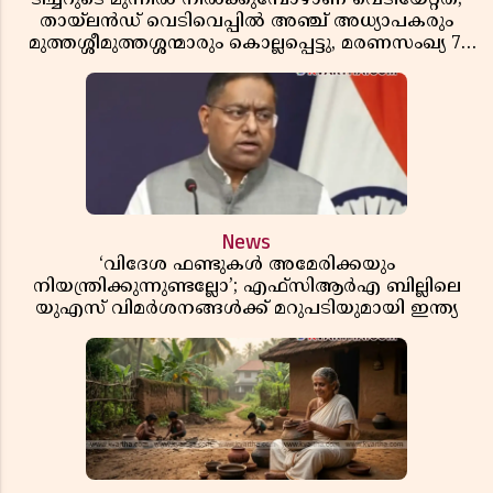
തായ്‌ലൻഡ് വെടിവെപ്പിൽ അഞ്ച് അധ്യാപകരും
മുത്തശ്ശീമുത്തശ്ശന്മാരും കൊല്ലപ്പെട്ടു, മരണസംഖ്യ 7;
ഞെട്ടിക്കുന്ന വെളിപ്പെടുത്തലുകൾ
News
‘വിദേശ ഫണ്ടുകൾ അമേരിക്കയും
നിയന്ത്രിക്കുന്നുണ്ടല്ലോ’; എഫ്സിആർഎ ബില്ലിലെ
യുഎസ് വിമർശനങ്ങൾക്ക് മറുപടിയുമായി ഇന്ത്യ