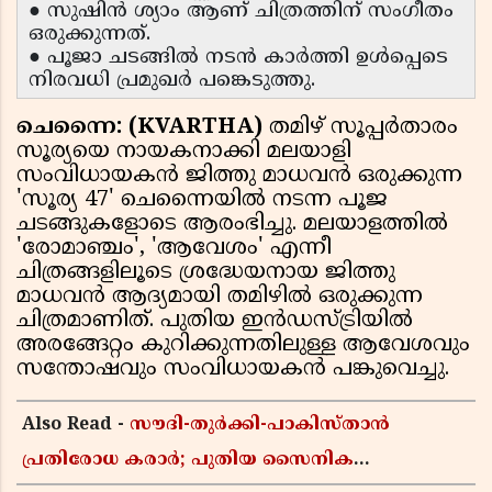
● സുഷിൻ ശ്യാം ആണ് ചിത്രത്തിന് സംഗീതം
ഒരുക്കുന്നത്.
● പൂജാ ചടങ്ങിൽ നടൻ കാർത്തി ഉൾപ്പെടെ
നിരവധി പ്രമുഖർ പങ്കെടുത്തു.
ചെന്നൈ: (KVARTHA)
തമിഴ് സൂപ്പർതാരം
സൂര്യയെ നായകനാക്കി മലയാളി
സംവിധായകൻ ജിത്തു മാധവൻ ഒരുക്കുന്ന
'സൂര്യ 47' ചെന്നൈയിൽ നടന്ന പൂജ
ചടങ്ങുകളോടെ ആരംഭിച്ചു. മലയാളത്തിൽ
'രോമാഞ്ചം', 'ആവേശം' എന്നീ
ചിത്രങ്ങളിലൂടെ ശ്രദ്ധേയനായ ജിത്തു
മാധവൻ ആദ്യമായി തമിഴിൽ ഒരുക്കുന്ന
ചിത്രമാണിത്. പുതിയ ഇൻഡസ്ട്രിയിൽ
അരങ്ങേറ്റം കുറിക്കുന്നതിലുള്ള ആവേശവും
സന്തോഷവും സംവിധായകൻ പങ്കുവെച്ചു.
Also Read -
സൗദി-തുർക്കി-പാകിസ്താൻ
പ്രതിരോധ കരാർ; പുതിയ സൈനിക