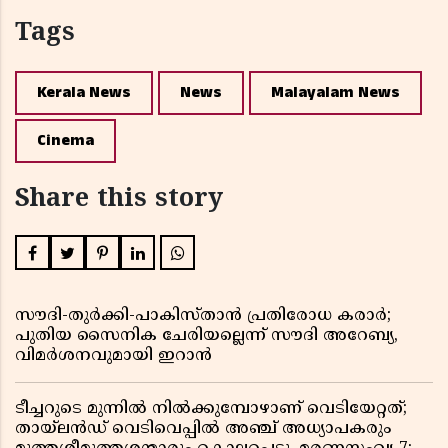
Tags
Kerala News
News
Malayalam News
Cinema
Share this story
സൗദി-തുർക്കി-പാകിസ്താൻ പ്രതിരോധ കരാർ;
പുതിയ സൈനിക ചേരിയല്ലെന്ന് സൗദി അറേബ്യ,
വിമർശനവുമായി ഇറാൻ
ടീച്ചറുടെ മുന്നിൽ നിൽക്കുമ്പോഴാണ് വെടിയേറ്റത്;
തായ്‌ലൻഡ് വെടിവെപ്പിൽ അഞ്ച് അധ്യാപകരും