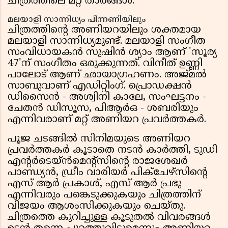
ചിത്രത്തിലെ മറ്റ് താരങ്ങൾ.
മലയാളി സാന്നിധ്യം പിന്നണിയിലും
ചിത്രത്തിൻ്റെ അണിയറയിലും ശക്തമായ
മലയാളി സാന്നിധ്യമുണ്ട്. മലയാളി സംഗീത
സംവിധായകൻ സുഷിൻ ശ്യാം ആണ് 'സൂര്യ
47'ന് സംഗീതം ഒരുക്കുന്നത്. വിനീത് ഉണ്ണി
പാലോട് ആണ് ഛായാഗ്രഹണം. അജ്മൽ
സാബുവാണ് എഡിറ്റിംഗ്. പ്രൊഡക്ഷൻ
ഡിസൈൻ - അശ്വിനി കാലേ, സംഘട്ടനം -
ചേതൻ ഡിസൂസ, പിആർഒ - ശബരിയും
എന്നിവരാണ് മറ്റ് അണിയറ പ്രവർത്തകർ.
പൂജ ചടങ്ങിൽ സിനിമയുടെ അണിയറ
പ്രവർത്തകർ കൂടാതെ നടൻ കാർത്തി, ടുഡി
എൻ്റർടെയ്ൻമെൻ്റ്‌സിൻ്റെ രാജശേഖർ
പാണ്ഡ്യൻ, ഡ്രീം വാരിയർ പിക്ചേഴ്സിൻ്റെ
എസ് ആർ പ്രകാശ്, എസ് ആർ പ്രഭു
എന്നിവരും പങ്കെടുക്കുകയും ചിത്രത്തിന്
വിജയം ആശംസിക്കുകയും ചെയ്തു.
ചിത്രത്തെ കുറിച്ചുള്ള കൂടുതൽ വിവരങ്ങൾ