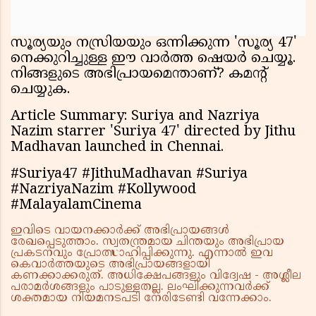
സൂര്യയും നസ്രിയയും ഒന്നിക്കുന്ന 'സൂര്യ 47'
നെക്കുറിച്ചുള്ള ഈ വാർത്ത ഷെയർ ചെയ്യൂ.
നിങ്ങളുടെ അഭിപ്രായമെന്താണ്? കമൻ്റ്
ചെയ്യുക.
Article Summary: Suriya and Nazriya
Nazim starrer 'Suriya 47' directed by Jithu
Madhavan launched in Chennai.
#Suriya47 #JithuMadhavan #Suriya
#NazriyaNazim #Kollywood
#MalayalamCinema
ഇവിടെ വായനക്കാർക്ക് അഭിപ്രായങ്ങൾ
രേഖപ്പെടുത്താം. സ്വതന്ത്രമായ ചിന്തയും അഭിപ്രായ
പ്രകടനവും പ്രോത്സാഹിപ്പിക്കുന്നു. എന്നാൽ ഇവ
കെവാർത്തയുടെ അഭിപ്രായങ്ങളായി
കണക്കാക്കരുത്. അധിക്ഷേപങ്ങളും വിദ്വേഷ - അശ്ലീല
പരാമർശങ്ങളും പാടുള്ളതല്ല. ലംഘിക്കുന്നവർക്ക്
ശക്തമായ നിയമനടപടി നേരിടേണ്ടി വന്നേക്കാം.