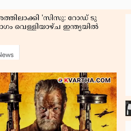
തിലാക്കി 'സിസു: റോഡ് ടു
 ഭാഗം വെള്ളിയാഴ്ച ഇന്ത്യയിൽ