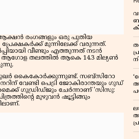
R
വ
ബ
ക
വി
ആക്ഷൻ രംഗങ്ങളും ഒരു പുതിയ
്രേക്ഷകർക്ക് മുന്നിലേക്ക് വരുന്നത്.
തള
പ്പിയായി വീണ്ടും എത്തുന്നത് നടൻ
പ
ം ആഗോള തലത്തിൽ ആകെ 14.3 മില്യൺ
ന
്നു.
രമുഖർ കൈകോർക്കുന്നുണ്ട്. സബ്സിറോ
‘
റിന് വേണ്ടി പെട്രി ജോകിരാന്തയും ഗുഡ്
അ
ക്ക് ഗുഡ്രിഡ്‌ജും ചേർന്നാണ് 'സിസു:
പ
ചിത്രത്തിൻ്റെ മുഴുവൻ ഷൂട്ടിങ്ങും
ക
ിലാണ്.
ല
ആ
പ
ശ
വ