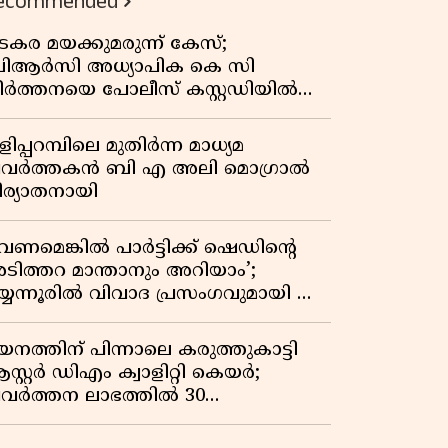
ecommended
കുതിപ്പ് രേഖപ്പെടുത്തി ആദ്യ പാദ
റിപ്പോർട്ട് പുറത്ത്
ടകര മയക്കുമരുന്ന് കേസ്;
ിആർസി അധ്യാപിക കെ സി
ീർത്തനയെ പോലീസ് കസ്റ്റഡിയിൽ
ട്ടു
ിപ്പറമ്പിലെ മുതിർന്ന മാധ്യമ
്രവർത്തകൻ ബി എ അലി മൊഗ്രാൽ
ിര്യാതനായി
വേണമെങ്കിൽ പാർട്ടിക്ക് ഷെഡിൻ്റെ
ടിത്തറ മാന്താനും അറിയാം’;
യ്യന്നൂരിൽ വിവാദ പ്രസംഗവുമായി കെ
െ രാഗേഷ്
യനത്തിന് പിന്നാലെ കരുത്തുകാട്ടി
സ്റ്റർ ഡിഎം ക്വാളിറ്റി കെയർ;
്രവർത്തന ലാഭത്തിൽ 30
തമാനത്തിൻ്റെ വളർച്ച,
രുമാനത്തിലും ലാഭത്തിലും വൻ