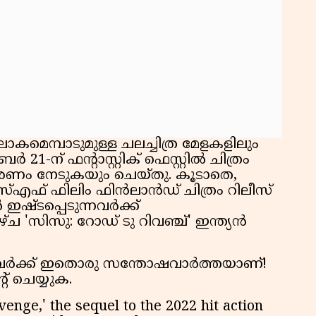
കു
റി
ോകമെമ്പാടുമുള്ള ചലച്ചിത്ര മേളകളിലും
ബർ 21-ന് ഫന്റാസ്റ്റിക് ഫെസ്റ്റിൽ ചിത്രം
തികരണം നേടുകയും ചെയ്തു. കൂടാതെ,
എഫ് ഫിലിം ഫിൻലാൻഡ് ചിത്രം റിലീസ്
ഷ്ടപ്പെടുന്നവർക്ക്
്ച 'സിസു: റോഡ് ടു റിവഞ്ച്' ഇന്ത്യൻ
്നവർക്ക് ഇതൊരു സന്തോഷവാർത്തയാണ്!
് ചെയ്യുക.
enge,' the sequel to the 2022 hit action