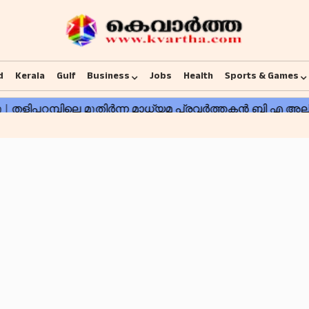
d
Kerala
Gulf
Business
Jobs
Health
Sports & Games