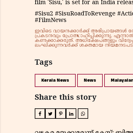
film 'Sisu,' is set for an India rel
#Sisu2 #SisuRoadToRevenge #Act
#FilmNews
ഇവിടെ വായനക്കാർക്ക് അഭിപ്രായങ്ങൾ രേഖപ
പ്രകടനവും പ്രോത്സാഹിപ്പിക്കുന്നു. എന
കണക്കാക്കരുത്. അധിക്ഷേപങ്ങളും വിദ്വേഷ
ലംഘിക്കുന്നവർക്ക് ശക്തമായ നിയമനടപടി 
Tags
Kerala News
News
Malayala
Share this story