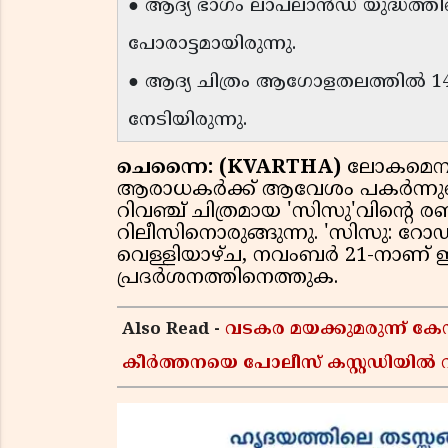
● ആദ്യ ഭാഗം ലാപ്‌ലാൻഡ് യുദ്ധത്തി
പോരാട്ടമായിരുന്നു.
● ആദ്യ ചിത്രം ആഗോളതലത്തിൽ 1
നേടിയിരുന്നു.
ചെന്നൈ: (KVARTHA)
ലോകമെമ്പാ
ആരാധകർക്ക് ആവേശം പകർന്നുകൊണ്
റിവഞ്ച് ചിത്രമായ 'സിസു'വിൻ്റെ ര
റിലീസിനൊരുങ്ങുന്നു. 'സിസു: റോഡ് ട
വെള്ളിയാഴ്ച, നവംബർ 21-നാണ് ഇന
പ്രദർശനത്തിനെത്തുക.
Also Read -
വടകര മയക്കുമരുന്ന് 
കീർത്തനയെ പോലീസ് കസ്റ്റഡിയിൽ വി