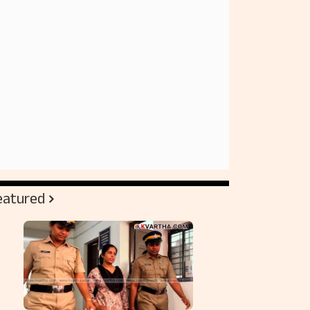
eatured