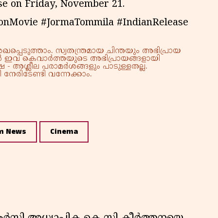
ease on Friday, November 21.
ionMovie #JormaTommila #IndianRelease
്പെടുത്താം. സ്വതന്ത്രമായ ചിന്തയും അഭിപ്രായ
്നാൽ ഇവ കെവാർത്തയുടെ അഭിപ്രായങ്ങളായി
 - അശ്ലീല പരാമർശങ്ങളും പാടുള്ളതല്ല.
നേരിടേണ്ടി വന്നേക്കാം.
m News
Cinema