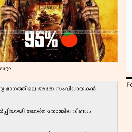
evenge
F
 ആദ്യ ഭാഗത്തിലെ അതേ സംവിധായകൻ
ർപ്പിയായി ജോർമ തോമ്മില വീണ്ടും