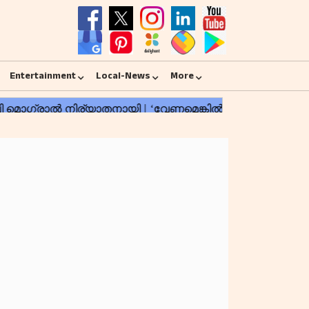
Entertainment
Local-News
More