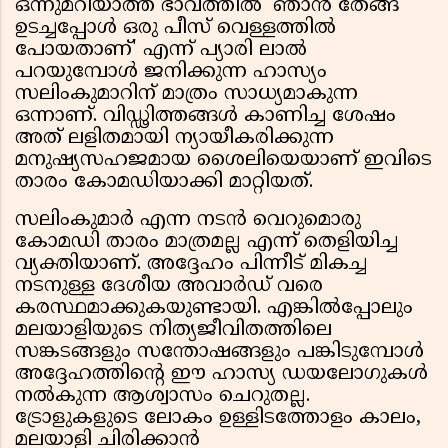
ഒന്നുമറിയാത്ത ഭാവത്തിൽ 'ഞാൻ തേങ്ങ
ഉടച്ചപ്പോൾ ഒരു പീസ് വെള്ളത്തിൽ
പോയതാണ്' എന്ന് പ്യാരി ലാൽ
പറയുമ്പോൾ ജനിക്കുന്ന ഹാസ്യം
സലിംകുമാറിന് മാത്രം സാധ്യമാകുന്ന
ഒന്നാണ്. വിഡ്ഢിത്തങ്ങൾ കാണിച്ച ശേഷം
അത് ലളിതമായി ന്യായീകരിക്കുന്ന
മനുഷ്യസഹജമായ ശൈലിയെയാണ് ഇവിടെ
താരം കോമഡിയാക്കി മാറ്റിയത്.
സലിംകുമാർ എന്ന നടൻ വെറുമൊരു
കോമഡി താരം മാത്രമല്ല എന്ന് തെളിയിച്ച
വ്യക്തിയാണ്. അദ്ദേഹം പിന്നീട് മികച്ച
നടനുള്ള ദേശീയ അവാർഡ് വരെ
കരസ്ഥമാക്കുകയുണ്ടായി. എങ്കിൽപ്പോലും
മലയാളിയുടെ നിത്യജീവിതത്തിലെ
സങ്കടങ്ങളും സന്തോഷങ്ങളും പങ്കിടുമ്പോൾ
അദ്ദേഹത്തിന്റെ ഈ ഹാസ്യ ഡയലോഗുകൾ
നൽകുന്ന ആശ്വാസം ചെറുതല്ല.
ട്രോളുകളുടെ ലോകം ഉള്ളിടത്തോളം കാലം,
മലയാളി ചിരിക്കാൻ