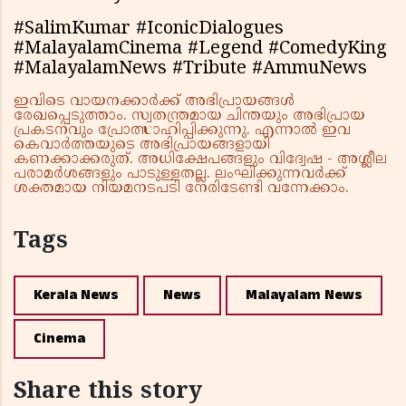
#SalimKumar #IconicDialogues
#MalayalamCinema #Legend #ComedyKing
#MalayalamNews #Tribute #AmmuNews
ഇവിടെ വായനക്കാർക്ക് അഭിപ്രായങ്ങൾ
രേഖപ്പെടുത്താം. സ്വതന്ത്രമായ ചിന്തയും അഭിപ്രായ
പ്രകടനവും പ്രോത്സാഹിപ്പിക്കുന്നു. എന്നാൽ ഇവ
കെവാർത്തയുടെ അഭിപ്രായങ്ങളായി
കണക്കാക്കരുത്. അധിക്ഷേപങ്ങളും വിദ്വേഷ - അശ്ലീല
പരാമർശങ്ങളും പാടുള്ളതല്ല. ലംഘിക്കുന്നവർക്ക്
ശക്തമായ നിയമനടപടി നേരിടേണ്ടി വന്നേക്കാം.
Tags
Kerala News
News
Malayalam News
Cinema
Share this story