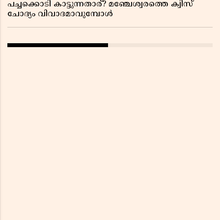
പച്ചക്കൊടി കാട്ടുന്നതാര്? മഞ്ചേശ്വരത്തെ ക്വിസ്
ചോദ്യം വിവാദമാവുമ്പോൾ