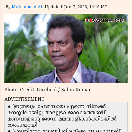
By
Muhammad Ali
Updated: Jun 7, 2026, 14:16 IST
Photo: Credit: Facebook/ Salim Kumar
ADVERTISEMENT
● 'ഇത്രയും ഫേമസായ എന്നെ നിനക്ക്
മനസ്സിലായില്ല അല്ലേടാ ജാഡത്തെണ്ടി' -
മണവാളന്റെ ജാഡ മലയാളികൾക്കിടയിൽ
തരംഗമായി.
● 'എന്തിനോ വേണ്ടി തിളയ്ക്കുന്ന സാമ്പാർ!'