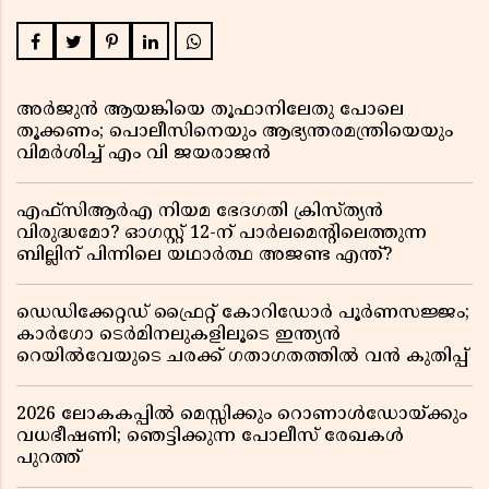
അർജുൻ ആയങ്കിയെ തൂഫാനിലേതു പോലെ
തൂക്കണം; പൊലീസിനെയും ആഭ്യന്തരമന്ത്രിയെയും
വിമർശിച്ച് എം വി ജയരാജൻ
എഫ്സിആർഎ നിയമ ഭേദഗതി ക്രിസ്ത്യൻ
വിരുദ്ധമോ? ഓഗസ്റ്റ് 12-ന് പാർലമെന്റിലെത്തുന്ന
ബില്ലിന് പിന്നിലെ യഥാർത്ഥ അജണ്ട എന്ത്?
ഡെഡിക്കേറ്റഡ് ഫ്രൈറ്റ് കോറിഡോർ പൂർണസജ്ജം;
കാർഗോ ടെർമിനലുകളിലൂടെ ഇന്ത്യൻ
റെയിൽവേയുടെ ചരക്ക് ഗതാഗതത്തിൽ വൻ കുതിപ്പ്
2026 ലോകകപ്പിൽ മെസ്സിക്കും റൊണാൾഡോയ്ക്കും
വധഭീഷണി; ഞെട്ടിക്കുന്ന പോലീസ് രേഖകൾ
പുറത്ത്