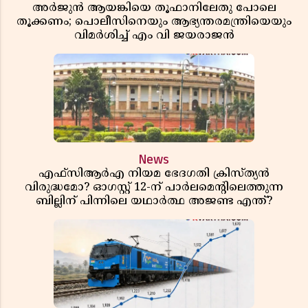
അർജുൻ ആയങ്കിയെ തൂഫാനിലേതു പോലെ
തൂക്കണം; പൊലീസിനെയും ആഭ്യന്തരമന്ത്രിയെയും
വിമർശിച്ച് എം വി ജയരാജൻ
News
എഫ്സിആർഎ നിയമ ഭേദഗതി ക്രിസ്ത്യൻ
വിരുദ്ധമോ? ഓഗസ്റ്റ് 12-ന് പാർലമെന്റിലെത്തുന്ന
ബില്ലിന് പിന്നിലെ യഥാർത്ഥ അജണ്ട എന്ത്?