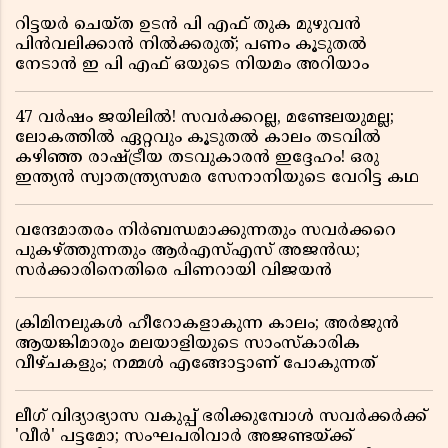
റിട്ടയർ ചെയ്ത ഉടൻ പി എഫ് തുക മുഴുവൻ
പിൻവലിക്കാൻ നിൽക്കരുത്; പണം കൂടുതൽ
നേടാൻ ഇ പി എഫ് ഒയുടെ നിയമം അറിയാം
47 വർഷം ജയിലിൽ! സവർക്കറല്ല, മണ്ടേലയുമല്ല;
ലോകത്തിൽ ഏറ്റവും കൂടുതൽ കാലം തടവിൽ
കഴിഞ്ഞ രാഷ്ട്രീയ തടവുകാരൻ ഇദ്ദേഹം! ഒരു
ഇന്ത്യൻ സ്വാതന്ത്ര്യസമര സേനാനിയുടെ വേറിട്ട കഥ
വന്ദേമാതരം നിർബന്ധമാക്കുന്നതും സവർക്കറെ
പുകഴ്ത്തുന്നതും ആർഎസ്എസ് അജൻഡ;
സർക്കാരിനെതിരെ പിണറായി വിജയൻ
ക്രിമിനലുകൾ ഹീറോകളാകുന്ന കാലം; അർജുൻ
ആയങ്കിമാരും മലയാളിയുടെ സാംസ്കാരിക
വീഴ്ചകളും; നമ്മൾ എങ്ങോട്ടാണ് പോകുന്നത്
ലീഗ് വിദ്യാഭ്യാസ വകുപ്പ് ഭരിക്കുമ്പോൾ സവർക്കർക്ക്
'വീർ' പട്ടമോ; സംഘപരിവാർ അജണ്ടയ്ക്ക്