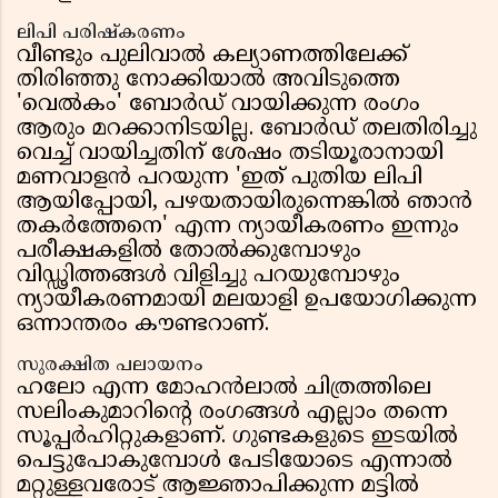
ലിപി പരിഷ്കരണം
വീണ്ടും പുലിവാൽ കല്യാണത്തിലേക്ക്
തിരിഞ്ഞു നോക്കിയാൽ അവിടുത്തെ
'വെൽകം' ബോർഡ് വായിക്കുന്ന രംഗം
ആരും മറക്കാനിടയില്ല. ബോർഡ് തലതിരിച്ചു
വെച്ച് വായിച്ചതിന് ശേഷം തടിയൂരാനായി
മണവാളൻ പറയുന്ന 'ഇത് പുതിയ ലിപി
ആയിപ്പോയി, പഴയതായിരുന്നെങ്കിൽ ഞാൻ
തകർത്തേനെ' എന്ന ന്യായീകരണം ഇന്നും
പരീക്ഷകളിൽ തോൽക്കുമ്പോഴും
വിഡ്ഢിത്തങ്ങൾ വിളിച്ചു പറയുമ്പോഴും
ന്യായീകരണമായി മലയാളി ഉപയോഗിക്കുന്ന
ഒന്നാന്തരം കൗണ്ടറാണ്.
സുരക്ഷിത പലായനം
ഹലോ എന്ന മോഹൻലാൽ ചിത്രത്തിലെ
സലിംകുമാറിന്റെ രംഗങ്ങൾ എല്ലാം തന്നെ
സൂപ്പർഹിറ്റുകളാണ്. ഗുണ്ടകളുടെ ഇടയിൽ
പെട്ടുപോകുമ്പോൾ പേടിയോടെ എന്നാൽ
മറ്റുള്ളവരോട് ആജ്ഞാപിക്കുന്ന മട്ടിൽ