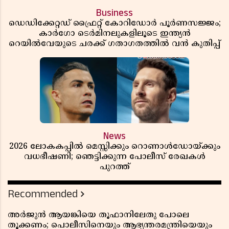
Business
ഡെഡിക്കേറ്റഡ് ഫ്രൈറ്റ് കോറിഡോർ പൂർണസജ്ജം;
കാർഗോ ടെർമിനലുകളിലൂടെ ഇന്ത്യൻ
റെയിൽവേയുടെ ചരക്ക് ഗതാഗതത്തിൽ വൻ കുതിപ്പ്
News
2026 ലോകകപ്പിൽ മെസ്സിക്കും റൊണാൾഡോയ്ക്കും
വധഭീഷണി; ഞെട്ടിക്കുന്ന പോലീസ് രേഖകൾ
പുറത്ത്
Recommended
അർജുൻ ആയങ്കിയെ തൂഫാനിലേതു പോലെ
തൂക്കണം; പൊലീസിനെയും ആഭ്യന്തരമന്ത്രിയെയും