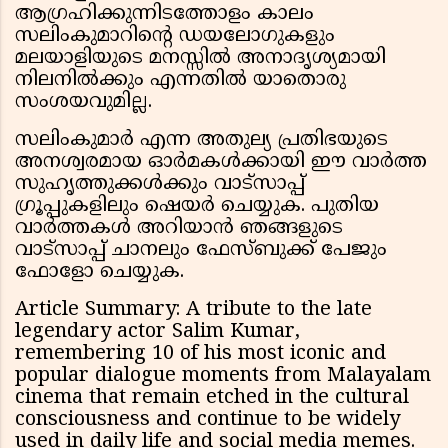
ആഗ്രഹിക്കുന്നിടത്തോളം കാലം
സലിംകുമാറിന്റെ ഡയലോഗുകളും
മലയാളിയുടെ മനസ്സിൽ അനാദൃശ്യമായി
നിലനിൽക്കും എന്നതിൽ യാതൊരു
സംശയവുമില്ല.
സലിംകുമാർ എന്ന അതുല്യ പ്രതിഭയുടെ
അനശ്വരമായ ഓർമകൾക്കായി ഈ വാർത്ത
സുഹൃത്തുക്കൾക്കും വാട്സാപ്പ്
ഗ്രൂപ്പുകളിലും ഷെയർ ചെയ്യുക. പുതിയ
വാർത്തകൾ അറിയാൻ ഞങ്ങളുടെ
വാട്സാപ്പ് ചാനലും ഫേസ്ബുക്ക് പേജും
ഫോളോ ചെയ്യുക.
Article Summary: A tribute to the late
legendary actor Salim Kumar,
remembering 10 of his most iconic and
popular dialogue moments from Malayalam
cinema that remain etched in the cultural
consciousness and continue to be widely
used in daily life and social media memes.