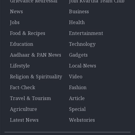
Grievance Redressal
Join Kvartha Team Club
News
Business
Jobs
Health
Food & Recipes
Entertainment
Education
Technology
Aadhaar & PAN News
Gadgets
Lifestyle
Local-News
Religion & Spirituality
Video
Fact-Check
Fashion
Travel & Tourism
Article
Agriculture
Special
Latest News
Webstories