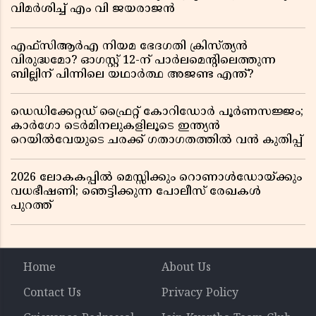
വിമർശിച്ച് എം വി ജയരാജൻ
എഫ്സിആർഎ നിയമ ഭേദഗതി ക്രിസ്ത്യൻ
വിരുദ്ധമോ? ഓഗസ്റ്റ് 12-ന് പാർലമെന്റിലെത്തുന്ന
ബില്ലിന് പിന്നിലെ യഥാർത്ഥ അജണ്ട എന്ത്?
ഡെഡിക്കേറ്റഡ് ഫ്രൈറ്റ് കോറിഡോർ പൂർണസജ്ജം;
കാർഗോ ടെർമിനലുകളിലൂടെ ഇന്ത്യൻ
റെയിൽവേയുടെ ചരക്ക് ഗതാഗതത്തിൽ വൻ കുതിപ്പ്
2026 ലോകകപ്പിൽ മെസ്സിക്കും റൊണാൾഡോയ്ക്കും
വധഭീഷണി; ഞെട്ടിക്കുന്ന പോലീസ് രേഖകൾ
പുറത്ത്
Home
About Us
Contact Us
Privacy Policy