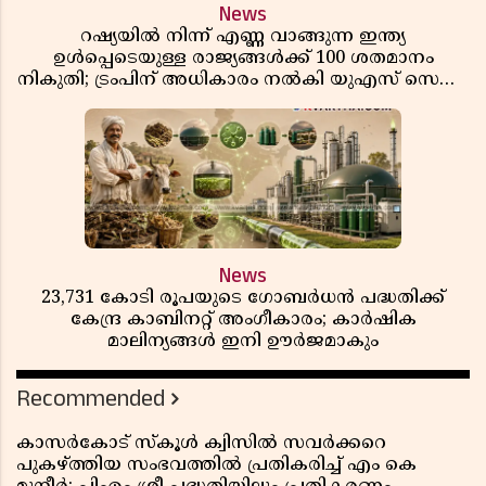
News
റഷ്യയിൽ നിന്ന് എണ്ണ വാങ്ങുന്ന ഇന്ത്യ
ഉൾപ്പെടെയുള്ള രാജ്യങ്ങൾക്ക് 100 ശതമാനം
നികുതി; ട്രംപിന് അധികാരം നൽകി യുഎസ് സെനറ്റ്
ബിൽ പാസാക്കി
News
23,731 കോടി രൂപയുടെ ഗോബർധൻ പദ്ധതിക്ക്
കേന്ദ്ര കാബിനറ്റ് അംഗീകാരം; കാർഷിക
മാലിന്യങ്ങൾ ഇനി ഊർജമാകും
Recommended
കാസർകോട് സ്കൂൾ ക്വിസിൽ സവർക്കറെ
പുകഴ്ത്തിയ സംഭവത്തിൽ പ്രതികരിച്ച് എം കെ