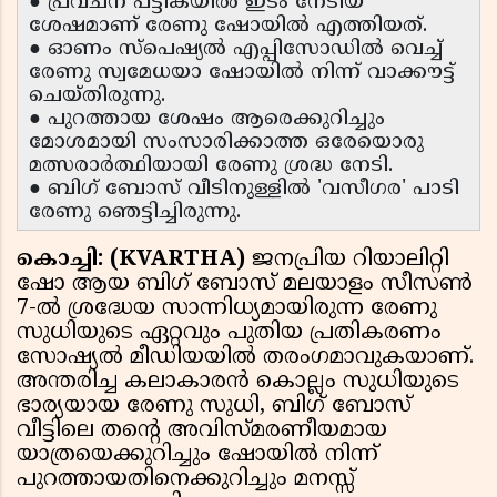
● പ്രവചന പട്ടികയിൽ ഇടം നേടിയ
ശേഷമാണ് രേണു ഷോയിൽ എത്തിയത്.
● ഓണം സ്പെഷ്യൽ എപ്പിസോഡിൽ വെച്ച്
രേണു സ്വമേധയാ ഷോയിൽ നിന്ന് വാക്കൗട്ട്
ചെയ്തിരുന്നു.
● പുറത്തായ ശേഷം ആരെക്കുറിച്ചും
മോശമായി സംസാരിക്കാത്ത ഒരേയൊരു
മത്സരാർത്ഥിയായി രേണു ശ്രദ്ധ നേടി.
● ബിഗ് ബോസ് വീടിനുള്ളിൽ 'വസീഗര' പാടി
രേണു ഞെട്ടിച്ചിരുന്നു.
കൊച്ചി: (KVARTHA)
ജനപ്രിയ റിയാലിറ്റി
ഷോ ആയ ബിഗ് ബോസ് മലയാളം സീസൺ
7-ൽ ശ്രദ്ധേയ സാന്നിധ്യമായിരുന്ന രേണു
സുധിയുടെ ഏറ്റവും പുതിയ പ്രതികരണം
സോഷ്യൽ മീഡിയയിൽ തരംഗമാവുകയാണ്.
അന്തരിച്ച കലാകാരൻ കൊല്ലം സുധിയുടെ
ഭാര്യയായ രേണു സുധി, ബിഗ് ബോസ്
വീട്ടിലെ തന്റെ അവിസ്മരണീയമായ
യാത്രയെക്കുറിച്ചും ഷോയിൽ നിന്ന്
പുറത്തായതിനെക്കുറിച്ചും മനസ്സ്