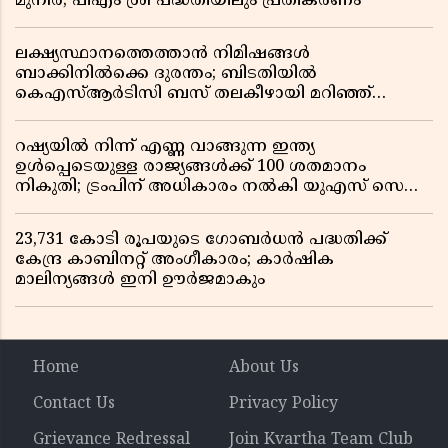
മുനീർ; പിഎം ശ്രീ പദ്ധതിയിലും പ്രതികരണം
ലക്ഷ്യസ്ഥാനത്തെത്താൻ നിമിഷങ്ങൾ
ബാക്കിനിൽക്കെ ദുരന്തം; ബിടതിയിൽ
കെഎസ്ആർടിസി ബസ് തലകീഴായി മറിഞ്ഞ്
ഡ്രൈവറും കണ്ടക്ടറും മരിച്ചു
റഷ്യയിൽ നിന്ന് എണ്ണ വാങ്ങുന്ന ഇന്ത്യ
ഉൾപ്പെടെയുള്ള രാജ്യങ്ങൾക്ക് 100 ശതമാനം
നികുതി; ട്രംപിന് അധികാരം നൽകി യുഎസ് സെനറ്റ്
ബിൽ പാസാക്കി
23,731 കോടി രൂപയുടെ ഗോബർധൻ പദ്ധതിക്ക്
കേന്ദ്ര കാബിനറ്റ് അംഗീകാരം; കാർഷിക
മാലിന്യങ്ങൾ ഇനി ഊർജമാകും
Home
About Us
Contact Us
Privacy Policy
Grievance Redressal
Join Kvartha Team Club