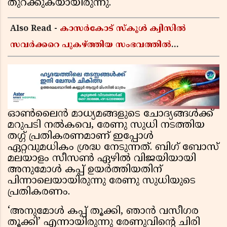
തുറക്കുകയായിരുന്നു.
Also Read -
കാസർകോട് സ്കൂൾ ക്വിസിൽ
സവർക്കറെ പുകഴ്ത്തിയ സംഭവത്തിൽ
പ്രതികരിച്ച് എം കെ മുനീർ; പിഎം ശ്രീ
പദ്ധതിയിലും പ്രതികരണം
ഓൺലൈൻ മാധ്യമങ്ങളുടെ ചോദ്യങ്ങൾക്ക്
മറുപടി നൽകവെ, രേണു സുധി നടത്തിയ
തഗ്ഗ് പ്രതികരണമാണ് ഇപ്പോൾ
ഏറ്റവുമധികം ശ്രദ്ധ നേടുന്നത്. ബിഗ് ബോസ്
മലയാളം സീസൺ ഏഴിൽ വിജയിയായി
അനുമോൾ കപ്പ് ഉയർത്തിയതിന്
പിന്നാലെയായിരുന്നു രേണു സുധിയുടെ
പ്രതികരണം.
‘അനുമോൾ കപ്പ് തൂക്കി, ഞാൻ വസീഗര
തൂക്കി’ എന്നായിരുന്നു രേണുവിന്റെ ചിരി