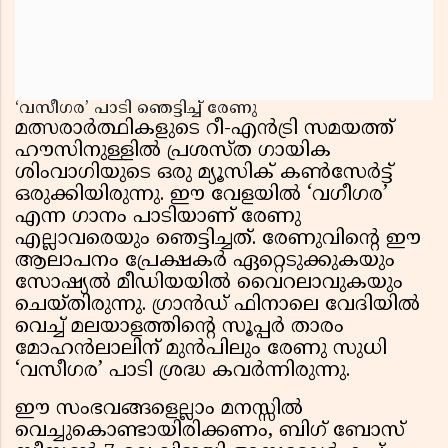
‘വസീഗര’ പാടി ഞെട്ടിച്ച് രേണു
മത്സരാർത്ഥികളുടെ റീ-എൻട്രി സമയത്ത്
ഹൗസിനുള്ളിൽ പ്രശസ്ത ഗായിക
ശിംവാഗിയുടെ ഒരു മ്യൂസിക് കൺസേർട്ട്
ഒരുക്കിയിരുന്നു. ഈ വേളയിൽ ‘വഗീഗര’
എന്ന ഗാനം പാടിയാണ് രേണു
എല്ലാവരെയും ഞെട്ടിച്ചത്. രേണുവിന്റെ ഈ
ആലാപനം പ്രേക്ഷകർ ഏറ്റെടുക്കുകയും
സോഷ്യൽ മീഡിയയിൽ വൈറലാവുകയും
ചെയ്തിരുന്നു. ഗ്രാൻഡ് ഫിനാലെ വേദിയിൽ
വെച്ച് മലയാളത്തിന്റെ സൂപ്പർ താരം
മോഹൻലാലിന് മുൻപിലും രേണു സുധി
‘വസീഗര’ പാടി ശ്രദ്ധ കവർന്നിരുന്നു.
ഈ സംഭവങ്ങളെല്ലാം മനസ്സിൽ
വെച്ചുകൊണ്ടായിരിക്കണം, ബിഗ് ബോസ്