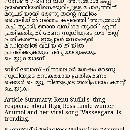
സീസൺ 7-ലെ വിജയി അനുമോൾ കപ്പ്
ഉയർത്തിയതിനെക്കുറിച്ചുള്ള ചോദ്യത്തിന്
മറുപടിയായി രേണു തന്റെ സ്ഥിരം
ശൈലിയിൽ നർമ്മം കലർത്തി ‘അനുമോൾ
കപ്പ് തൂക്കി, ഞാൻ വസീഗര തൂക്കി’ എന്ന്
പ്രതികരിച്ചത്. രേണു സുധിയുടെ ഈ 'തഗ്ഗ്'
പ്രതികരണം ഇപ്പോൾ സോഷ്യൽ
മീഡിയയിൽ വലിയ രീതിയിൽ
പ്രചരിക്കുകയും ചർച്ചയാവുകയും
ചെയ്യുകയാണ്.
ബിഗ് ബോസ് ഫിനാലെക്ക് ശേഷം രേണു
സുധിയുടെ രസകരമായ പ്രതികരണം
ഷെയർ ചെയ്യൂ. നിങ്ങളുടെ അഭിപ്രായം കമൻ്റ്
ചെയ്യുക.
Article Summary: Renu Sudhi's 'thug'
response about Bigg Boss finale winner
Anumol and her viral song 'Vasseegara' is
trending.