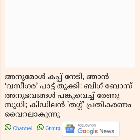
അനുമോൾ കപ്പ് നേടി, ഞാൻ
‘വസീഗര’ പാട്ട് തൂക്കി: ബിഗ് ബോസ്
അനുഭവങ്ങൾ പങ്കുവെച്ച് രേണു
സുധി; കിഡിലൻ 'തഗ്ഗ്' പ്രതികരണം
വൈറലാകുന്നു
Channel
Group