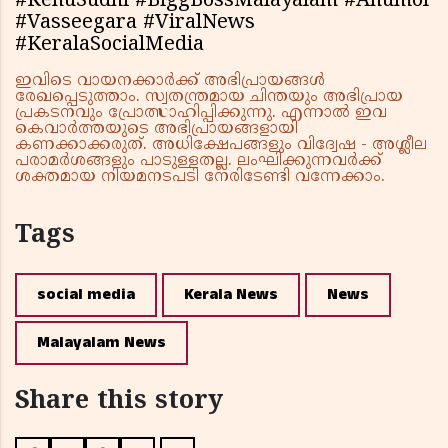
#RenuSudhi #BiggBossMalayalam #Anumol
#Vasseegara #ViralNews
#KeralaSocialMedia
ഇവിടെ വായനക്കാർക്ക് അഭിപ്രായങ്ങൾ
രേഖപ്പെടുത്താം. സ്വതന്ത്രമായ ചിന്തയും അഭിപ്രായ
പ്രകടനവും പ്രോത്സാഹിപ്പിക്കുന്നു. എന്നാൽ ഇവ
കെവാർത്തയുടെ അഭിപ്രായങ്ങളായി
കണക്കാക്കരുത്. അധിക്ഷേപങ്ങളും വിദ്വേഷ - അശ്ലീല
പരാമർശങ്ങളും പാടുള്ളതല്ല. ലംഘിക്കുന്നവർക്ക്
ശക്തമായ നിയമനടപടി നേരിടേണ്ടി വന്നേക്കാം.
Tags
social media
Kerala News
News
Malayalam News
Share this story