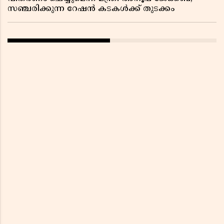
സഞ്ചരിക്കുന്ന റേഷൻ കടകൾക്ക് തുടക്കം