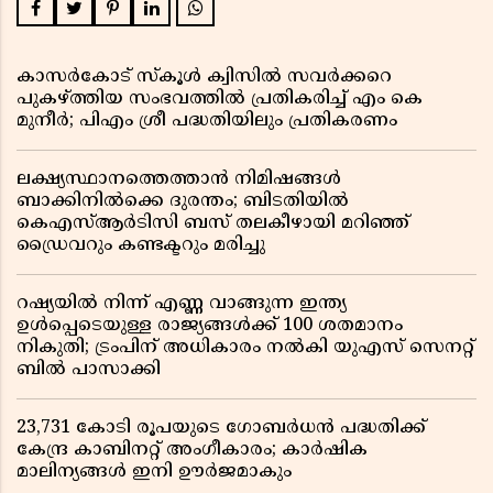
കാസർകോട് സ്കൂൾ ക്വിസിൽ സവർക്കറെ
പുകഴ്ത്തിയ സംഭവത്തിൽ പ്രതികരിച്ച് എം കെ
മുനീർ; പിഎം ശ്രീ പദ്ധതിയിലും പ്രതികരണം
ലക്ഷ്യസ്ഥാനത്തെത്താൻ നിമിഷങ്ങൾ
ബാക്കിനിൽക്കെ ദുരന്തം; ബിടതിയിൽ
കെഎസ്ആർടിസി ബസ് തലകീഴായി മറിഞ്ഞ്
ഡ്രൈവറും കണ്ടക്ടറും മരിച്ചു
റഷ്യയിൽ നിന്ന് എണ്ണ വാങ്ങുന്ന ഇന്ത്യ
ഉൾപ്പെടെയുള്ള രാജ്യങ്ങൾക്ക് 100 ശതമാനം
നികുതി; ട്രംപിന് അധികാരം നൽകി യുഎസ് സെനറ്റ്
ബിൽ പാസാക്കി
23,731 കോടി രൂപയുടെ ഗോബർധൻ പദ്ധതിക്ക്
കേന്ദ്ര കാബിനറ്റ് അംഗീകാരം; കാർഷിക
മാലിന്യങ്ങൾ ഇനി ഊർജമാകും