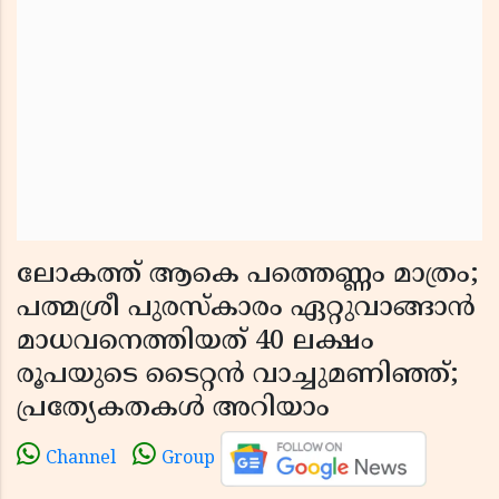
ലോകത്ത് ആകെ പത്തെണ്ണം മാത്രം;
പത്മശ്രീ പുരസ്കാരം ഏറ്റുവാങ്ങാൻ
മാധവനെത്തിയത് 40 ലക്ഷം
രൂപയുടെ ടൈറ്റൻ വാച്ചുമണിഞ്ഞ്;
പ്രത്യേകതകൾ അറിയാം
Channel
Group