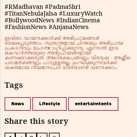
#RMadhavan #PadmaShri
#TitanNebulaJalsa #LuxuryWatch
#BollywoodNews #IndianCinema
#FashionNews #AnjanaNews
ഇവിടെ വായനക്കാർക്ക് അഭിപ്രായങ്ങൾ
രേഖപ്പെടുത്താം. സ്വതന്ത്രമായ ചിന്തയും അഭിപ്രായ
പ്രകടനവും പ്രോത്സാഹിപ്പിക്കുന്നു. എന്നാൽ ഇവ
കെവാർത്തയുടെ അഭിപ്രായങ്ങളായി
കണക്കാക്കരുത്. അധിക്ഷേപങ്ങളും വിദ്വേഷ - അശ്ലീല
പരാമർശങ്ങളും പാടുള്ളതല്ല. ലംഘിക്കുന്നവർക്ക്
ശക്തമായ നിയമനടപടി നേരിടേണ്ടി വന്നേക്കാം.
Tags
News
Lifestyle
entertaimtents
Share this story