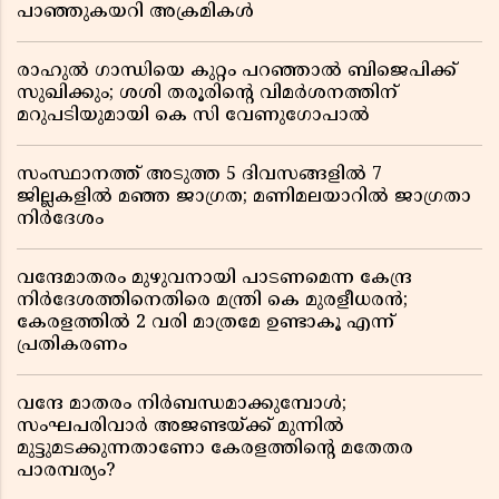
പാഞ്ഞുകയറി അക്രമികൾ
രാഹുൽ ഗാന്ധിയെ കുറ്റം പറഞ്ഞാൽ ബിജെപിക്ക്
സുഖിക്കും; ശശി തരൂരിന്റെ വിമർശനത്തിന്
മറുപടിയുമായി കെ സി വേണുഗോപാൽ
സംസ്ഥാനത്ത് അടുത്ത 5 ദിവസങ്ങളിൽ 7
ജില്ലകളിൽ മഞ്ഞ ജാഗ്രത; മണിമലയാറിൽ ജാഗ്രതാ
നിർദേശം
വന്ദേമാതരം മുഴുവനായി പാടണമെന്ന കേന്ദ്ര
നിർദേശത്തിനെതിരെ മന്ത്രി കെ മുരളീധരൻ;
കേരളത്തിൽ 2 വരി മാത്രമേ ഉണ്ടാകൂ എന്ന്
പ്രതികരണം
വന്ദേ മാതരം നിർബന്ധമാക്കുമ്പോൾ;
സംഘപരിവാർ അജണ്ടയ്ക്ക് മുന്നിൽ
മുട്ടുമടക്കുന്നതാണോ കേരളത്തിന്റെ മതേതര
പാരമ്പര്യം?