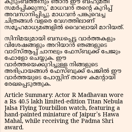
കുടുംബത്തിനും ഞാൻ ഈ ബഹുമതി
സമർപ്പിക്കുന്നു,' മാധവൻ തൻ്റെ കുറിപ്പ്
അവസാനിപ്പിച്ചു. മാധവൻ പങ്കുവെച്ച
ചിത്രങ്ങൾ വളരെ വേഗത്തിലാണ്
സമൂഹമാധ്യമങ്ങളിൽ വൈറലായി മാറിയത്.
സിനിമയുമായി ബന്ധപ്പെട്ട വാർത്തകളും
വിശേഷങ്ങളും അറിയാൻ ഞങ്ങളുടെ
വാട്സ്ആപ്പ് ചാനലും ഫേസ്ബുക്ക് പേജും
ഫോളോ ചെയ്യുക. ഈ
വാർത്തയെക്കുറിച്ചുള്ള നിങ്ങളുടെ
അഭിപ്രായങ്ങൾ ഫേസ്ബുക്ക് പേജിൽ ഈ
വാർത്തയുടെ പോസ്റ്റിന് താഴെ കമൻ്റായി
രേഖപ്പെടുത്തുക.
Article Summary: Actor R Madhavan wore
a Rs 40.5 lakh limited-edition Titan Nebula
Jalsa Flying Tourbillon watch, featuring a
hand-painted miniature of Jaipur's Hawa
Mahal, while receiving the Padma Shri
award.