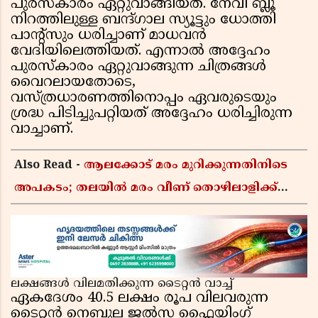
പുരസ്കാരം ഏറ്റുവാങ്ങിയത്. നേവി ബ്ലൂ
നിറത്തിലുള്ള ബന്ദ്ഗാല സ്യൂട്ടും ധോത്തി
പാന്റ്സും ധരിച്ചാണ് മാധവൻ
വേദിയിലെത്തിയത്. എന്നാൽ അദ്ദേഹം
പുരസ്കാരം ഏറ്റുവാങ്ങുന്ന ചിത്രങ്ങൾ
വൈറലായതോടെ,
വസ്ത്രധാരണത്തിനൊപ്പം ഏവരുടെയും
ശ്രദ്ധ പിടിച്ചുപറ്റിയത് അദ്ദേഹം ധരിച്ചിരുന്ന
വാച്ചാണ്.
Also Read -
ആലക്കോട് മരം മുറിക്കുന്നതിനിടെ
അപകടം; തലയിൽ മരം വീണ് തൊഴിലാളിക്ക്
ദാരുണാന്ത്യം
ലക്ഷങ്ങൾ വിലമതിക്കുന്ന ടൈറ്റൻ വാച്ച്
ഏകദേശം 40.5 ലക്ഷം രൂപ വിലവരുന്ന
ടൈറ്റൻ നെബുല ജൽസ ഫ്ലൈയിംഗ്