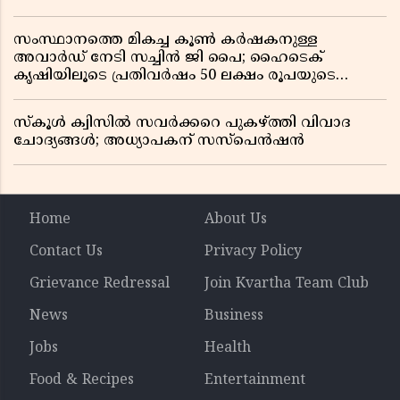
സംസ്ഥാനത്തെ മികച്ച കൂൺ കർഷകനുള്ള
അവാർഡ് നേടി സച്ചിൻ ജി പൈ; ഹൈടെക്
കൃഷിയിലൂടെ പ്രതിവർഷം 50 ലക്ഷം രൂപയുടെ
വരുമാനം
സ്കൂൾ ക്വിസിൽ സവർക്കറെ പുകഴ്ത്തി വിവാദ
ചോദ്യങ്ങൾ; അധ്യാപകന് സസ്പെൻഷൻ
Home
About Us
Contact Us
Privacy Policy
Grievance Redressal
Join Kvartha Team Club
News
Business
Jobs
Health
Food & Recipes
Entertainment