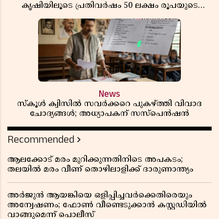
കൃഷിയിലൂടെ പ്രതിവർഷം 50 ലക്ഷം രൂപയുടെ
വരുമാനം
News
സ്കൂൾ ക്വിസിൽ സവർക്കറെ പുകഴ്ത്തി വിവാദ
ചോദ്യങ്ങൾ; അധ്യാപകന് സസ്പെൻഷൻ
Recommended
ആലക്കോട് മരം മുറിക്കുന്നതിനിടെ അപകടം;
തലയിൽ മരം വീണ് തൊഴിലാളിക്ക് ദാരുണാന്ത്യം
അർജുൻ ആയങ്കിയെ ഒളിപ്പിച്ചവർക്കെതിരെയും
അന്വേഷണം; ഫോൺ വീണ്ടെടുക്കാൻ കസ്റ്റഡിയിൽ
വാങ്ങുമെന്ന് പൊലീസ്