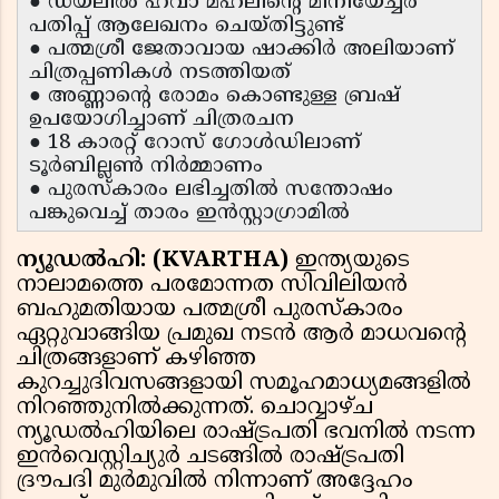
● ഡയലിൽ ഹവാ മഹലിന്റെ മിനിയേച്ചർ
പതിപ്പ് ആലേഖനം ചെയ്തിട്ടുണ്ട്
● പത്മശ്രീ ജേതാവായ ഷാക്കിർ അലിയാണ്
ചിത്രപ്പണികൾ നടത്തിയത്
● അണ്ണാന്റെ രോമം കൊണ്ടുള്ള ബ്രഷ്
ഉപയോഗിച്ചാണ് ചിത്രരചന
● 18 കാരറ്റ് റോസ് ഗോൾഡിലാണ്
ടൂർബില്ലൺ നിർമ്മാണം
● പുരസ്കാരം ലഭിച്ചതിൽ സന്തോഷം
പങ്കുവെച്ച് താരം ഇൻസ്റ്റാഗ്രാമിൽ
ന്യൂഡൽഹി: (KVARTHA)
ഇന്ത്യയുടെ
നാലാമത്തെ പരമോന്നത സിവിലിയൻ
ബഹുമതിയായ പത്മശ്രീ പുരസ്കാരം
ഏറ്റുവാങ്ങിയ പ്രമുഖ നടൻ ആർ മാധവൻ്റെ
ചിത്രങ്ങളാണ് കഴിഞ്ഞ
കുറച്ചുദിവസങ്ങളായി സമൂഹമാധ്യമങ്ങളിൽ
നിറഞ്ഞുനിൽക്കുന്നത്. ചൊവ്വാഴ്ച
ന്യൂഡൽഹിയിലെ രാഷ്ട്രപതി ഭവനിൽ നടന്ന
ഇൻവെസ്റ്റിച്യുർ ചടങ്ങിൽ രാഷ്ട്രപതി
ദ്രൗപദി മുർമുവിൽ നിന്നാണ് അദ്ദേഹം