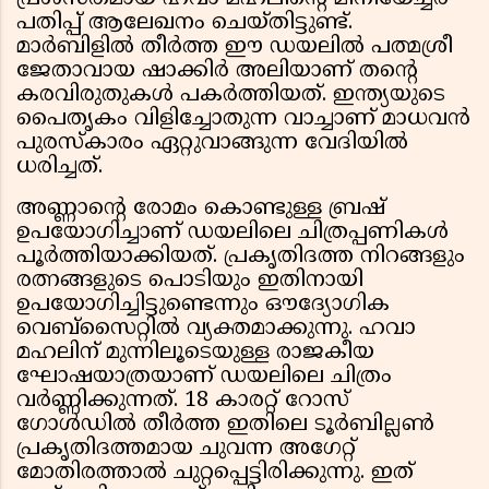
പതിപ്പ് ആലേഖനം ചെയ്തിട്ടുണ്ട്.
മാർബിളിൽ തീർത്ത ഈ ഡയലിൽ പത്മശ്രീ
ജേതാവായ ഷാക്കിർ അലിയാണ് തൻ്റെ
കരവിരുതുകൾ പകർത്തിയത്. ഇന്ത്യയുടെ
പൈതൃകം വിളിച്ചോതുന്ന വാച്ചാണ് മാധവൻ
പുരസ്കാരം ഏറ്റുവാങ്ങുന്ന വേദിയിൽ
ധരിച്ചത്.
അണ്ണാൻ്റെ രോമം കൊണ്ടുള്ള ബ്രഷ്
ഉപയോഗിച്ചാണ് ഡയലിലെ ചിത്രപ്പണികൾ
പൂർത്തിയാക്കിയത്. പ്രകൃതിദത്ത നിറങ്ങളും
രത്നങ്ങളുടെ പൊടിയും ഇതിനായി
ഉപയോഗിച്ചിട്ടുണ്ടെന്നും ഔദ്യോഗിക
വെബ്സൈറ്റിൽ വ്യക്തമാക്കുന്നു. ഹവാ
മഹലിന് മുന്നിലൂടെയുള്ള രാജകീയ
ഘോഷയാത്രയാണ് ഡയലിലെ ചിത്രം
വർണ്ണിക്കുന്നത്. 18 കാരറ്റ് റോസ്
ഗോൾഡിൽ തീർത്ത ഇതിലെ ടൂർബില്ലൺ
പ്രകൃതിദത്തമായ ചുവന്ന അഗേറ്റ്
മോതിരത്താൽ ചുറ്റപ്പെട്ടിരിക്കുന്നു. ഇത്