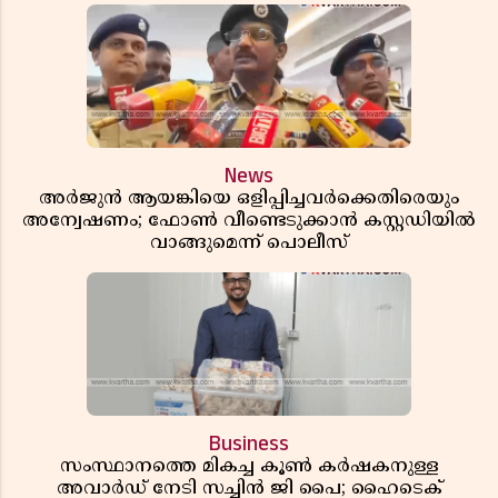
News
അർജുൻ ആയങ്കിയെ ഒളിപ്പിച്ചവർക്കെതിരെയും
അന്വേഷണം; ഫോൺ വീണ്ടെടുക്കാൻ കസ്റ്റഡിയിൽ
വാങ്ങുമെന്ന് പൊലീസ്
Business
സംസ്ഥാനത്തെ മികച്ച കൂൺ കർഷകനുള്ള
അവാർഡ് നേടി സച്ചിൻ ജി പൈ; ഹൈടെക്