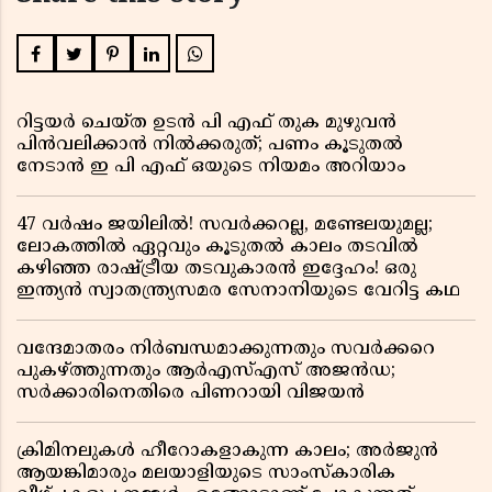
റിട്ടയർ ചെയ്ത ഉടൻ പി എഫ് തുക മുഴുവൻ
പിൻവലിക്കാൻ നിൽക്കരുത്; പണം കൂടുതൽ
നേടാൻ ഇ പി എഫ് ഒയുടെ നിയമം അറിയാം
47 വർഷം ജയിലിൽ! സവർക്കറല്ല, മണ്ടേലയുമല്ല;
ലോകത്തിൽ ഏറ്റവും കൂടുതൽ കാലം തടവിൽ
കഴിഞ്ഞ രാഷ്ട്രീയ തടവുകാരൻ ഇദ്ദേഹം! ഒരു
ഇന്ത്യൻ സ്വാതന്ത്ര്യസമര സേനാനിയുടെ വേറിട്ട കഥ
വന്ദേമാതരം നിർബന്ധമാക്കുന്നതും സവർക്കറെ
പുകഴ്ത്തുന്നതും ആർഎസ്എസ് അജൻഡ;
സർക്കാരിനെതിരെ പിണറായി വിജയൻ
ക്രിമിനലുകൾ ഹീറോകളാകുന്ന കാലം; അർജുൻ
ആയങ്കിമാരും മലയാളിയുടെ സാംസ്കാരിക