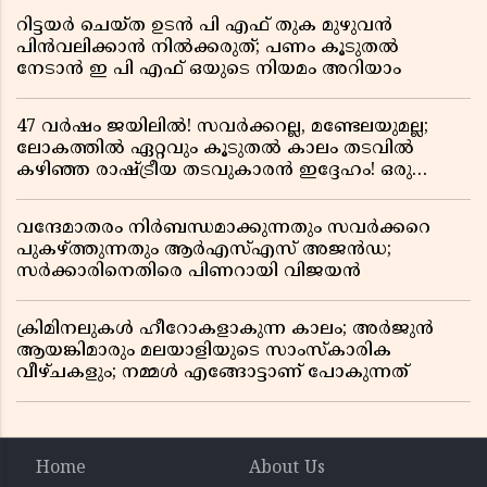
റിട്ടയർ ചെയ്ത ഉടൻ പി എഫ് തുക മുഴുവൻ
പിൻവലിക്കാൻ നിൽക്കരുത്; പണം കൂടുതൽ
നേടാൻ ഇ പി എഫ് ഒയുടെ നിയമം അറിയാം
47 വർഷം ജയിലിൽ! സവർക്കറല്ല, മണ്ടേലയുമല്ല;
ലോകത്തിൽ ഏറ്റവും കൂടുതൽ കാലം തടവിൽ
കഴിഞ്ഞ രാഷ്ട്രീയ തടവുകാരൻ ഇദ്ദേഹം! ഒരു
ഇന്ത്യൻ സ്വാതന്ത്ര്യസമര സേനാനിയുടെ വേറിട്ട കഥ
വന്ദേമാതരം നിർബന്ധമാക്കുന്നതും സവർക്കറെ
പുകഴ്ത്തുന്നതും ആർഎസ്എസ് അജൻഡ;
സർക്കാരിനെതിരെ പിണറായി വിജയൻ
ക്രിമിനലുകൾ ഹീറോകളാകുന്ന കാലം; അർജുൻ
ആയങ്കിമാരും മലയാളിയുടെ സാംസ്കാരിക
വീഴ്ചകളും; നമ്മൾ എങ്ങോട്ടാണ് പോകുന്നത്
Home
About Us