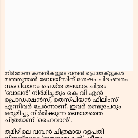
നിർമ്മാണ കമ്പനികളുടെ വമ്പൻ പ്രൊജക്റ്റുകൾ
മഞ്ഞുമ്മൽ ബോയ്സിന് ശേഷം ചിദംബരം
സംവിധാനം ചെയ്ത മലയാള ചിത്രം
'ബാലൻ' നിർമിച്ചതും കെ വി എൻ
പ്രൊഡക്ഷൻസ്, തെസ്‌പിയൻ ഫിലിംസ്
എന്നിവർ ചേർന്നാണ്. ഇവർ രണ്ടുപേരും
ഒരുമിച്ചു നിർമിക്കുന്ന രണ്ടാമത്തെ
ചിത്രമാണ് 'ഹൈവാൻ'.
തമിഴിലെ വമ്പൻ ചിത്രമായ ദളപതി