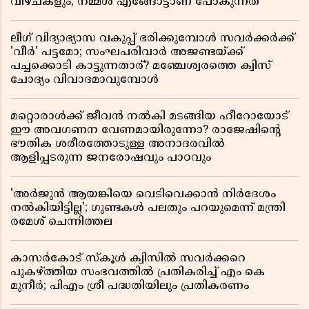
വീഴ്ചകളും; നമ്മൾ എങ്ങോട്ടാണ് പോകുന്നത്
ലീഗ് വിദ്യാഭ്യാസ വകുപ്പ് ഭരിക്കുമ്പോൾ സവർക്കർക്ക്
'വീർ' പട്ടമോ; സംഘപരിവാർ അജണ്ടയ്ക്ക്
പച്ചക്കൊടി കാട്ടുന്നതാര്? മഞ്ചേശ്വരത്തെ ക്വിസ്
ചോദ്യം വിവാദമാവുമ്പോൾ
മറ്റൊരാൾക്ക് ജീവൻ നൽകി മടങ്ങിയ ഹീറോയോട്
ഈ അവഗണന വേണമായിരുന്നോ? രാജേഷിൻ്റെ
ഭൗതിക ശരീരത്തോടുള്ള അനാദരവിൽ
ആളിപ്പടരുന്ന ജനരോഷവും പാഠവും
'അർജുൻ ആയങ്കിയെ വെടിവെക്കാൻ നിർദേശം
നൽകിയിട്ടില്ല'; ഗുണ്ടകൾ പലതും പറയുമെന്ന് മന്ത്രി
രമേശ് ചെന്നിത്തല
കാസർകോട് സ്കൂൾ ക്വിസിൽ സവർക്കറെ
പുകഴ്ത്തിയ സംഭവത്തിൽ പ്രതികരിച്ച് എം കെ
മുനീർ; പിഎം ശ്രീ പദ്ധതിയിലും പ്രതികരണം