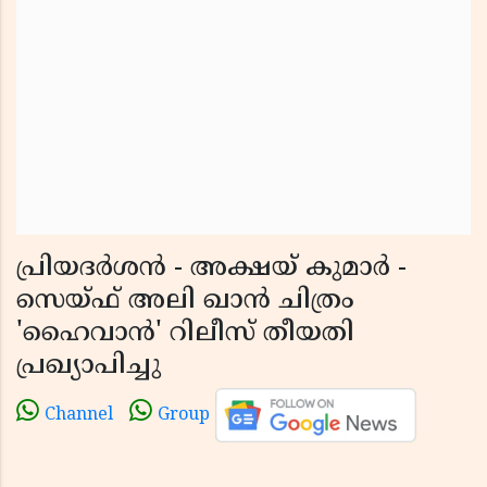
പ്രിയദർശൻ - അക്ഷയ് കുമാർ -
സെയ്ഫ് അലി ഖാൻ ചിത്രം
'ഹൈവാൻ' റിലീസ് തീയതി
പ്രഖ്യാപിച്ചു
Channel
Group