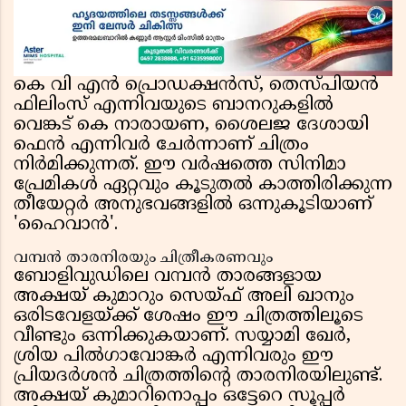
അറിയാം
കെ വി എൻ പ്രൊഡക്ഷൻസ്, തെസ്‌പിയൻ
ഫിലിംസ് എന്നിവയുടെ ബാനറുകളിൽ
വെങ്കട് കെ നാരായണ, ശൈലജ ദേശായി
ഫെൻ എന്നിവർ ചേർന്നാണ് ചിത്രം
നിർമിക്കുന്നത്. ഈ വർഷത്തെ സിനിമാ
പ്രേമികൾ ഏറ്റവും കൂടുതൽ കാത്തിരിക്കുന്ന
തീയേറ്റർ അനുഭവങ്ങളിൽ ഒന്നുകൂടിയാണ്
'ഹൈവാൻ'.
വമ്പൻ താരനിരയും ചിത്രീകരണവും
ബോളിവുഡിലെ വമ്പൻ താരങ്ങളായ
അക്ഷയ് കുമാറും സെയ്ഫ് അലി ഖാനും
ഒരിടവേളയ്ക്ക് ശേഷം ഈ ചിത്രത്തിലൂടെ
വീണ്ടും ഒന്നിക്കുകയാണ്. സയ്യാമി ഖേർ,
ശ്രിയ പിൽഗാവോങ്കർ എന്നിവരും ഈ
പ്രിയദർശൻ ചിത്രത്തിന്റെ താരനിരയിലുണ്ട്.
അക്ഷയ് കുമാറിനൊപ്പം ഒട്ടേറെ സൂപ്പർ