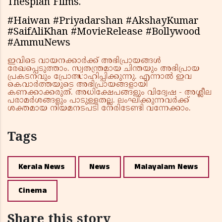
Thespian Films.
#Haiwan #Priyadarshan #AkshayKumar
#SaifAliKhan #MovieRelease #Bollywood
#AmmuNews
ഇവിടെ വായനക്കാർക്ക് അഭിപ്രായങ്ങൾ
രേഖപ്പെടുത്താം. സ്വതന്ത്രമായ ചിന്തയും അഭിപ്രായ
പ്രകടനവും പ്രോത്സാഹിപ്പിക്കുന്നു. എന്നാൽ ഇവ
കെവാർത്തയുടെ അഭിപ്രായങ്ങളായി
കണക്കാക്കരുത്. അധിക്ഷേപങ്ങളും വിദ്വേഷ - അശ്ലീല
പരാമർശങ്ങളും പാടുള്ളതല്ല. ലംഘിക്കുന്നവർക്ക്
ശക്തമായ നിയമനടപടി നേരിടേണ്ടി വന്നേക്കാം.
Tags
Kerala News
News
Malayalam News
Cinema
Share this story