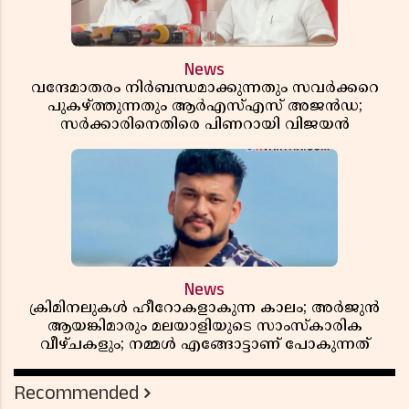
News
വന്ദേമാതരം നിർബന്ധമാക്കുന്നതും സവർക്കറെ
പുകഴ്ത്തുന്നതും ആർഎസ്എസ് അജൻഡ;
സർക്കാരിനെതിരെ പിണറായി വിജയൻ
News
ക്രിമിനലുകൾ ഹീറോകളാകുന്ന കാലം; അർജുൻ
ആയങ്കിമാരും മലയാളിയുടെ സാംസ്കാരിക
വീഴ്ചകളും; നമ്മൾ എങ്ങോട്ടാണ് പോകുന്നത്
Recommended