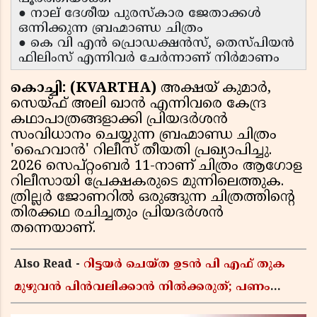
● നാല് ദേശീയ പുരസ്കാര ജേതാക്കൾ
ഒന്നിക്കുന്ന ബ്രഹ്മാണ്ഡ ചിത്രം
● കെ വി എൻ പ്രൊഡക്ഷൻസ്, തെസ്‌പിയൻ
ഫിലിംസ് എന്നിവർ ചേർന്നാണ് നിർമാണം
കൊച്ചി: (KVARTHA)
അക്ഷയ് കുമാർ,
സെയ്ഫ് അലി ഖാൻ എന്നിവരെ കേന്ദ്ര
കഥാപാത്രങ്ങളാക്കി പ്രിയദർശൻ
സംവിധാനം ചെയ്യുന്ന ബ്രഹ്മാണ്ഡ ചിത്രം
'ഹൈവാൻ' റിലീസ് തീയതി പ്രഖ്യാപിച്ചു.
2026 സെപ്റ്റംബർ 11-നാണ് ചിത്രം ആഗോള
റിലീസായി പ്രേക്ഷകരുടെ മുന്നിലെത്തുക.
ത്രില്ലർ ജോണറിൽ ഒരുങ്ങുന്ന ചിത്രത്തിന്റെ
തിരക്കഥ രചിച്ചതും പ്രിയദർശൻ
തന്നെയാണ്.
Also Read -
റിട്ടയർ ചെയ്ത ഉടൻ പി എഫ് തുക
മുഴുവൻ പിൻവലിക്കാൻ നിൽക്കരുത്; പണം
കൂടുതൽ നേടാൻ ഇ പി എഫ് ഒയുടെ നിയമം