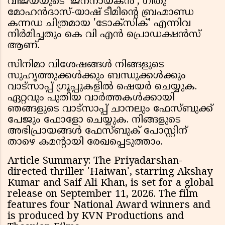
വിജയ്‌യുടെ 'ജനനായകൻ', ഗീതു
മോഹൻദാസ്-യാഷ് ടീമിന്റെ ബ്രഹ്മാണ്ഡ
കന്നഡ ചിത്രമായ 'ടോക്സിക്' എന്നിവ
നിർമിച്ചതും കെ വി എൻ പ്രൊഡക്ഷൻസ്
ആണ്.
സിനിമാ വിശേഷങ്ങൾ നിങ്ങളുടെ
സുഹൃത്തുക്കൾക്കും ബന്ധുക്കൾക്കും
വാട്സാപ്പ് ഗ്രൂപ്പുകളിൽ ഷെയർ ചെയ്യുക.
ഏറ്റവും പുതിയ വാർത്തകൾക്കായി
ഞങ്ങളുടെ വാട്സാപ്പ് ചാനലും ഫേസ്ബുക്ക്
പേജും ഫോളോ ചെയ്യുക. നിങ്ങളുടെ
അഭിപ്രായങ്ങൾ ഫേസ്ബുക് പോസ്റ്റിന്
താഴെ കമന്റായി രേഖപ്പെടുത്താം.
Article Summary: The Priyadarshan-
directed thriller 'Haiwan', starring Akshay
Kumar and Saif Ali Khan, is set for a global
release on September 11, 2026. The film
features four National Award winners and
is produced by KVN Productions and