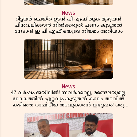
News
റിട്ടയർ ചെയ്ത ഉടൻ പി എഫ് തുക മുഴുവൻ
പിൻവലിക്കാൻ നിൽക്കരുത്; പണം കൂടുതൽ
നേടാൻ ഇ പി എഫ് ഒയുടെ നിയമം അറിയാം
News
47 വർഷം ജയിലിൽ! സവർക്കറല്ല, മണ്ടേലയുമല്ല;
ലോകത്തിൽ ഏറ്റവും കൂടുതൽ കാലം തടവിൽ
കഴിഞ്ഞ രാഷ്ട്രീയ തടവുകാരൻ ഇദ്ദേഹം! ഒരു
ഇന്ത്യൻ സ്വാതന്ത്ര്യസമര സേനാനിയുടെ വേറിട്ട കഥ