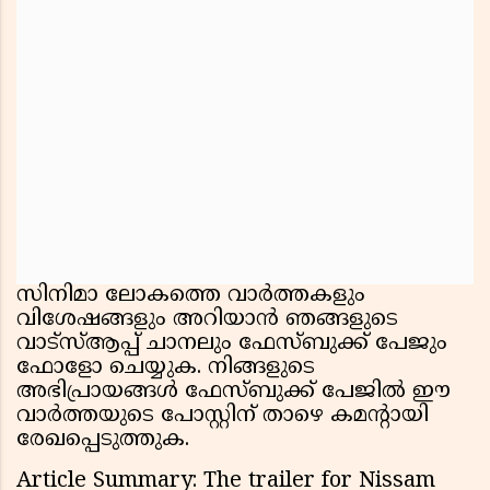
സിനിമാ ലോകത്തെ വാർത്തകളും
വിശേഷങ്ങളും അറിയാൻ ഞങ്ങളുടെ
വാട്സ്ആപ്പ് ചാനലും ഫേസ്ബുക്ക് പേജും
ഫോളോ ചെയ്യുക. നിങ്ങളുടെ
അഭിപ്രായങ്ങൾ ഫേസ്ബുക്ക് പേജിൽ ഈ
വാർത്തയുടെ പോസ്റ്റിന് താഴെ കമൻ്റായി
രേഖപ്പെടുത്തുക.
Article Summary: The trailer for Nissam