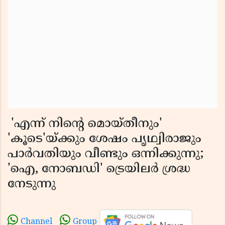
'എന്ന് നിൻ്റെ മൊയ്തീനും'
'കൂടെ'യ്ക്കും ശേഷം പൃഥ്വിരാജും
പാർവതിയും വീണ്ടും ഒന്നിക്കുന്നു;
'ഐ, നോബഡി' ട്രെയിലർ ശ്രദ്ധ
നേടുന്നു
Channel
Group