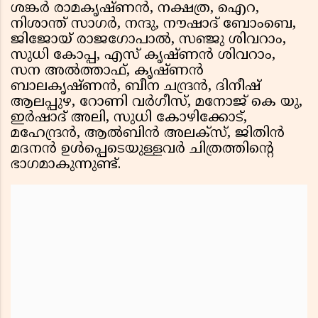
ശങ്കർ രാമകൃഷ്ണൻ, നക്ഷത്ര, ഐറ,
നിശാന്ത് സാഗർ, നന്ദു, നൗഷാദ് ബോംബെ,
ജിജോയ് രാജഗോപാൽ, സഞ്ജു ശിവറാം,
സുധി കോപ്പ, എസ് കൃഷ്ണൻ ശിവറാം,
സന അൽത്താഫ്, കൃഷ്ണൻ
ബാലകൃഷ്ണൻ, ബീന ചന്ദ്രൻ, ദിനീഷ്
ആലപ്പുഴ, റോണി വർഗീസ്, മനോജ് കെ യു,
ഇർഷാദ് അലി, സുധി കോഴിക്കോട്,
മഹേന്ദ്രൻ, ആൽബിൻ അലക്സ്, ജിതിൻ
മദനൻ ഉൾപ്പെടെയുള്ളവർ ചിത്രത്തിൻ്റെ
ഭാഗമാകുന്നുണ്ട്.