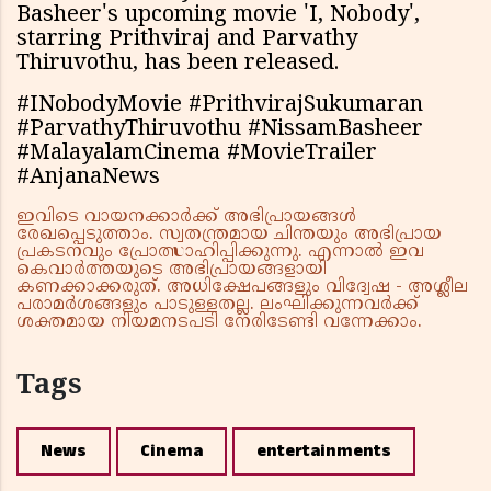
Basheer's upcoming movie 'I, Nobody',
starring Prithviraj and Parvathy
Thiruvothu, has been released.
#INobodyMovie #PrithvirajSukumaran
#ParvathyThiruvothu #NissamBasheer
#MalayalamCinema #MovieTrailer
#AnjanaNews
ഇവിടെ വായനക്കാർക്ക് അഭിപ്രായങ്ങൾ
രേഖപ്പെടുത്താം. സ്വതന്ത്രമായ ചിന്തയും അഭിപ്രായ
പ്രകടനവും പ്രോത്സാഹിപ്പിക്കുന്നു. എന്നാൽ ഇവ
കെവാർത്തയുടെ അഭിപ്രായങ്ങളായി
കണക്കാക്കരുത്. അധിക്ഷേപങ്ങളും വിദ്വേഷ - അശ്ലീല
പരാമർശങ്ങളും പാടുള്ളതല്ല. ലംഘിക്കുന്നവർക്ക്
ശക്തമായ നിയമനടപടി നേരിടേണ്ടി വന്നേക്കാം.
Tags
News
Cinema
entertainments