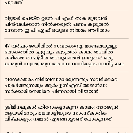
പുറത്ത്
റിട്ടയർ ചെയ്ത ഉടൻ പി എഫ് തുക മുഴുവൻ
പിൻവലിക്കാൻ നിൽക്കരുത്; പണം കൂടുതൽ
നേടാൻ ഇ പി എഫ് ഒയുടെ നിയമം അറിയാം
47 വർഷം ജയിലിൽ! സവർക്കറല്ല, മണ്ടേലയുമല്ല;
ലോകത്തിൽ ഏറ്റവും കൂടുതൽ കാലം തടവിൽ
കഴിഞ്ഞ രാഷ്ട്രീയ തടവുകാരൻ ഇദ്ദേഹം! ഒരു
ഇന്ത്യൻ സ്വാതന്ത്ര്യസമര സേനാനിയുടെ വേറിട്ട കഥ
വന്ദേമാതരം നിർബന്ധമാക്കുന്നതും സവർക്കറെ
പുകഴ്ത്തുന്നതും ആർഎസ്എസ് അജൻഡ;
സർക്കാരിനെതിരെ പിണറായി വിജയൻ
ക്രിമിനലുകൾ ഹീറോകളാകുന്ന കാലം; അർജുൻ
ആയങ്കിമാരും മലയാളിയുടെ സാംസ്കാരിക
വീഴ്ചകളും; നമ്മൾ എങ്ങോട്ടാണ് പോകുന്നത്