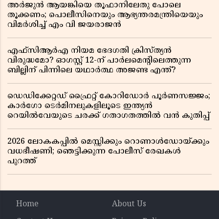
അർജുൻ ആയങ്കിയെ തൂഫാനിലേതു പോലെ
തൂക്കണം; പൊലീസിനെയും ആഭ്യന്തരമന്ത്രിയെയും
വിമർശിച്ച് എം വി ജയരാജൻ
എഫ്സിആർഎ നിയമ ഭേദഗതി ക്രിസ്ത്യൻ
വിരുദ്ധമോ? ഓഗസ്റ്റ് 12-ന് പാർലമെന്റിലെത്തുന്ന
ബില്ലിന് പിന്നിലെ യഥാർത്ഥ അജണ്ട എന്ത്?
ഡെഡിക്കേറ്റഡ് ഫ്രൈറ്റ് കോറിഡോർ പൂർണസജ്ജം;
കാർഗോ ടെർമിനലുകളിലൂടെ ഇന്ത്യൻ
റെയിൽവേയുടെ ചരക്ക് ഗതാഗതത്തിൽ വൻ കുതിപ്പ്
2026 ലോകകപ്പിൽ മെസ്സിക്കും റൊണാൾഡോയ്ക്കും
വധഭീഷണി; ഞെട്ടിക്കുന്ന പോലീസ് രേഖകൾ
പുറത്ത്
Home
About Us