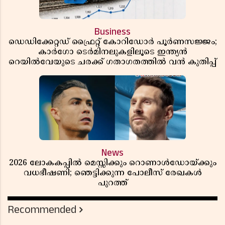
Business
ഡെഡിക്കേറ്റഡ് ഫ്രൈറ്റ് കോറിഡോർ പൂർണസജ്ജം;
കാർഗോ ടെർമിനലുകളിലൂടെ ഇന്ത്യൻ
റെയിൽവേയുടെ ചരക്ക് ഗതാഗതത്തിൽ വൻ കുതിപ്പ്
News
2026 ലോകകപ്പിൽ മെസ്സിക്കും റൊണാൾഡോയ്ക്കും
വധഭീഷണി; ഞെട്ടിക്കുന്ന പോലീസ് രേഖകൾ
പുറത്ത്
Recommended