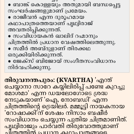
● ബാങ്ക് കൊള്ളയും അതുമായി ബന്ധപ്പെട്ട
സംഘർഷങ്ങളുമാണ് പ്രമേയം.
● രാജീവൻ എന്ന ദുരൂഹമായ
കഥാപാത്രത്തെയാണ് പൃഥ്വിരാജ്
അവതരിപ്പിക്കുന്നത്.
● സംവിധായകൻ ഖാലിദ് റഹ്മാനും
ചിത്രത്തിൽ പ്രധാന വേഷത്തിലെത്തുന്നു.
● സമീർ അബ്ദുളാണ് തിരക്കഥ
ഒരുക്കിയിരിക്കുന്നത്.
● ജേക്സ് ബിജോയ് സംഗീതസംവിധാനം
നിർവഹിക്കുന്നു.
തിരുവനന്തപുരം: (KVARTHA)
'എന്ത്
ചെയ്യാനാ സാറേ കയ്യിലിരിപ്പ് പണ്ടേ കുറച്ചു
മോശമാ' എന്ന ഡയലോഗോടെ ശ്രദ്ധ
നേടുകയാണ് 'ഐ, നോബഡി' എന്ന
ചിത്രത്തിൻ്റെ ട്രെയിലർ. മമ്മൂട്ടി നായകനായ
'റോഷാക്കി'ന് ശേഷം നിസാം ബഷീർ
സംവിധാനം ചെയ്യുന്ന പുതിയ ചിത്രമാണിത്.
പൃഥ്വിരാജും പാർവതി തിരുവോത്തുമാണ്
ചിത്രത്തിൽ പ്രധാന കഥാപാത്രങ്ങളെ