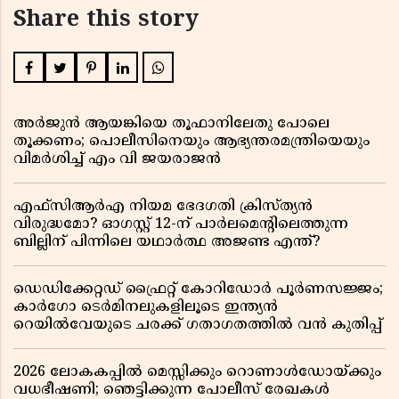
Share this story
അർജുൻ ആയങ്കിയെ തൂഫാനിലേതു പോലെ
തൂക്കണം; പൊലീസിനെയും ആഭ്യന്തരമന്ത്രിയെയും
വിമർശിച്ച് എം വി ജയരാജൻ
എഫ്സിആർഎ നിയമ ഭേദഗതി ക്രിസ്ത്യൻ
വിരുദ്ധമോ? ഓഗസ്റ്റ് 12-ന് പാർലമെന്റിലെത്തുന്ന
ബില്ലിന് പിന്നിലെ യഥാർത്ഥ അജണ്ട എന്ത്?
ഡെഡിക്കേറ്റഡ് ഫ്രൈറ്റ് കോറിഡോർ പൂർണസജ്ജം;
കാർഗോ ടെർമിനലുകളിലൂടെ ഇന്ത്യൻ
റെയിൽവേയുടെ ചരക്ക് ഗതാഗതത്തിൽ വൻ കുതിപ്പ്
2026 ലോകകപ്പിൽ മെസ്സിക്കും റൊണാൾഡോയ്ക്കും
വധഭീഷണി; ഞെട്ടിക്കുന്ന പോലീസ് രേഖകൾ