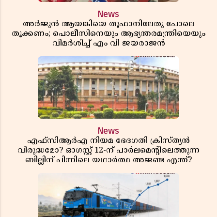
News
അർജുൻ ആയങ്കിയെ തൂഫാനിലേതു പോലെ
തൂക്കണം; പൊലീസിനെയും ആഭ്യന്തരമന്ത്രിയെയും
വിമർശിച്ച് എം വി ജയരാജൻ
News
എഫ്സിആർഎ നിയമ ഭേദഗതി ക്രിസ്ത്യൻ
വിരുദ്ധമോ? ഓഗസ്റ്റ് 12-ന് പാർലമെന്റിലെത്തുന്ന
ബില്ലിന് പിന്നിലെ യഥാർത്ഥ അജണ്ട എന്ത്?