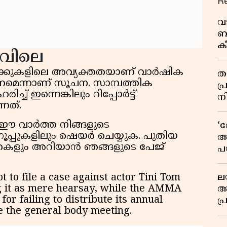
R
വ
ബ
ക
ാവിലെ
വി
്കുകളിലെ അവ്യക്തതയാണ് വാർഷിക
തള
ണമെന്നാണ് സൂചന. സാമ്പത്തിക
പ
ച് ഇന്നെങ്കിലും റിപ്പോർട്ട്
ന
്നത്.
 ഈ വാർത്ത നിങ്ങളുടെ
‘
്രൂപ്പുകളിലും ഷെയർ ചെയ്യുക. പുതിയ
അ
ത്തകളും അറിയാൻ ഞങ്ങളുടെ പേജ്
പ
ക
ല
 to file a case against actor Tini Tom
ng it as mere hearsay, while the AMMA
ആ
for failing to distribute its annual
പ
re the general body meeting.
ശ
വ