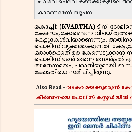
● വരവ്-ചെലവ് കണക്കുകളിലെ അവ്
കാരണമെന്ന് സൂചന.
കൊച്ചി: (KVARTHA)
ടിനി ടോമ
കേസെടുക്കേണ്ടെന്ന വിലയിരുത്ത
കേട്ടുകേൾവിയാണെന്നും, അതിനാൽ
പൊലീസ് വ്യക്തമാക്കുന്നത്. കേട്
ഒരാൾക്കെതിരെ കേസെടുക്കാൻ സാധിക്ക
പൊലീസ് ഉടൻ തന്നെ സെൻട്രൽ എസിപ
അതേസമയം, പരാതിയുമായി ബന്ധപ
കോടതിയെ സമീപിച്ചിരുന്നു.
Also Read -
വടകര മയക്കുമരുന്ന് 
കീർത്തനയെ പോലീസ് കസ്റ്റഡിയിൽ വി