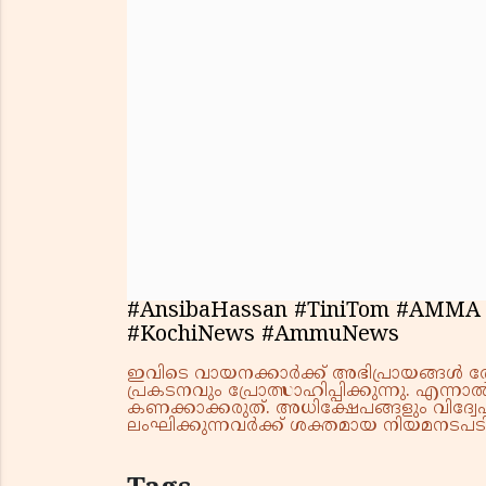
#AnsibaHassan #TiniTom #AMMA 
#KochiNews #AmmuNews
ഇവിടെ വായനക്കാർക്ക് അഭിപ്രായങ്ങൾ രേഖപ
പ്രകടനവും പ്രോത്സാഹിപ്പിക്കുന്നു. എന
കണക്കാക്കരുത്. അധിക്ഷേപങ്ങളും വിദ്വേഷ
ലംഘിക്കുന്നവർക്ക് ശക്തമായ നിയമനടപടി 