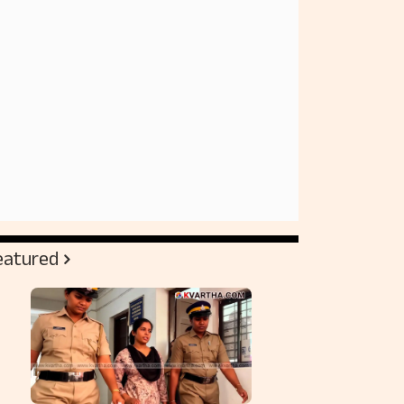
eatured