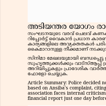
അടിയന്തര യോഗം ര
സംഘടനയുടെ വരവ് ചെലവ് കണക
റിപ്പോർട്ട് വൈകാൻ പ്രധാന കാര
കാര്യങ്ങളിലെ അവ്യക്തതകൾ പരിഹരിച്
കൈമാറാനുള്ള നീക്കമാണ് നടക്കുന
സിനിമാ മേഖലയുമായി ബന്ധപ്പെട്ട
സുഹൃത്തുക്കൾക്കും വാട്സ്ആപ്പ് ഗ
അറിയിപ്പുകളും പ്രാദേശിക വാർ
ഫോളോ ചെയ്യുക.
Article Summary: Police decided not
based on Ansiba's complaint, citi
association faces internal criticism 
financial report just one day befo