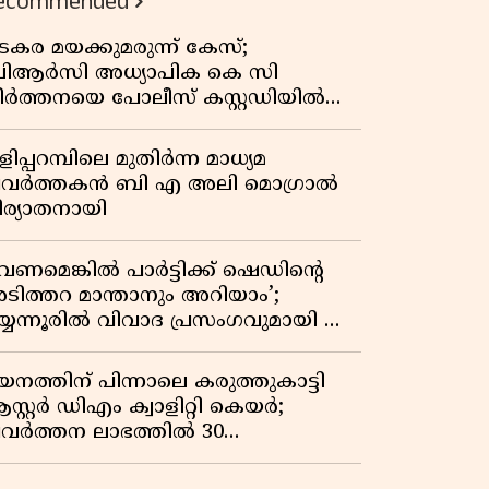
ecommended
കുതിപ്പ് രേഖപ്പെടുത്തി ആദ്യ പാദ
റിപ്പോർട്ട് പുറത്ത്
ടകര മയക്കുമരുന്ന് കേസ്;
ിആർസി അധ്യാപിക കെ സി
ീർത്തനയെ പോലീസ് കസ്റ്റഡിയിൽ
ട്ടു
ിപ്പറമ്പിലെ മുതിർന്ന മാധ്യമ
്രവർത്തകൻ ബി എ അലി മൊഗ്രാൽ
ിര്യാതനായി
വേണമെങ്കിൽ പാർട്ടിക്ക് ഷെഡിൻ്റെ
ടിത്തറ മാന്താനും അറിയാം’;
യ്യന്നൂരിൽ വിവാദ പ്രസംഗവുമായി കെ
െ രാഗേഷ്
യനത്തിന് പിന്നാലെ കരുത്തുകാട്ടി
സ്റ്റർ ഡിഎം ക്വാളിറ്റി കെയർ;
്രവർത്തന ലാഭത്തിൽ 30
തമാനത്തിൻ്റെ വളർച്ച,
രുമാനത്തിലും ലാഭത്തിലും വൻ