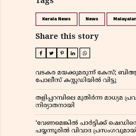
Tags
Kerala News
News
Malayala
Share this story
വടകര മയക്കുമരുന്ന് കേസ്; ബ
പോലീസ് കസ്റ്റഡിയിൽ വിട്ടു
തളിപ്പറമ്പിലെ മുതിർന്ന മാധ്യ
നിര്യാതനായി
‘വേണമെങ്കിൽ പാർട്ടിക്ക് ഷെഡിൻ്
പയ്യന്നൂരിൽ വിവാദ പ്രസംഗവുമാ