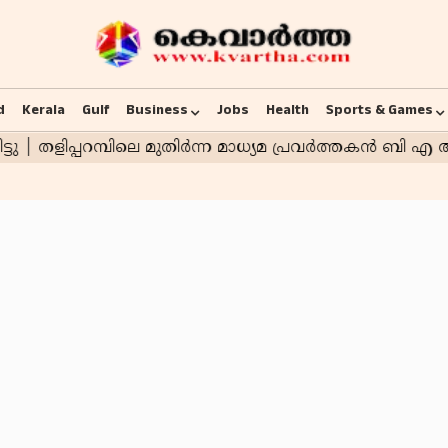
d
Kerala
Gulf
Business
Jobs
Health
Sports & Games