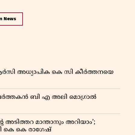
m News
ിആർസി അധ്യാപിക കെ സി കീർത്തനയെ
മ പ്രവർത്തകൻ ബി എ അലി മൊഗ്രാൽ
റെ അടിത്തറ മാന്താനും അറിയാം’;
യി കെ കെ രാഗേഷ്