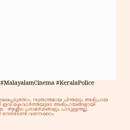
കു
റി
#MalayalamCinema #KeralaPolice
്പെടുത്താം. സ്വതന്ത്രമായ ചിന്തയും അഭിപ്രായ
്നാൽ ഇവ കെവാർത്തയുടെ അഭിപ്രായങ്ങളായി
 - അശ്ലീല പരാമർശങ്ങളും പാടുള്ളതല്ല.
നേരിടേണ്ടി വന്നേക്കാം.