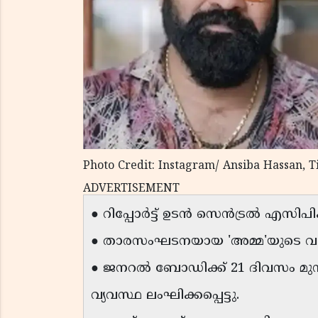
Photo Credit: Instagram/ Ansiba Hassan, 
ADVERTISEMENT
● റിപ്പോർട്ട് ഉടൻ സെൻട്രൽ എസിപിക്
● താരസംഘടനയായ 'അമ്മ'യുടെ വാർഷിക
● ജനറൽ ബോഡിക്ക് 21 ദിവസം മു
വ്യവസ്ഥ ലംഘിക്കപ്പെട്ടു.