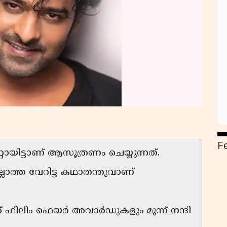
F
്റായിട്ടാണ് ആസൂത്രണം ചെയ്യുന്നത്.
ല്ലാത്ത വേറിട്ട കഥാതന്തുവാണ്
് ഫിലിം ഫെയർ അവാർഡുകളും മൂന്ന് നന്ദി