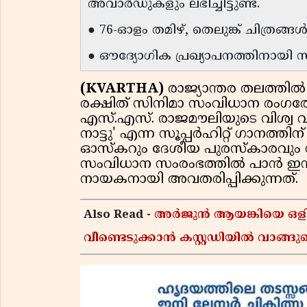
അവാർഡുകളും ലഭിച്ചിട്ടുണ്ട്.
● 76-ഓളം തമിഴ്, തെലുങ്ക് ചിത്രങ്ങൾ
● ഔദ്യോഗിക പ്രഖ്യാപനത്തിനായി സി
(KVARTHA)
രാജ്യാന്തര തലത്തിൽ
രക്ഷിത് സിനിമാ സംവിധാന രംഗത്തേക
എസ്.എസ്. രാജമൗലിയുടെ വിശ്വ വ
നാട്ടു' എന്ന സൂപ്പർഹിറ്റ് ഗാനത്
ഓസ്‌കറും ദേശീയ പുരസ്‌കാരവും സ്വ
സംവിധാന സംരംഭത്തിൽ പാൻ ഇന്ത
നായകനായി അവതരിപ്പിക്കുന്നത്.
Also Read -
അർജുൻ ആയങ്കിയെ ഒളി
വീണ്ടെടുക്കാൻ കസ്റ്റഡിയിൽ വാങ്ങു