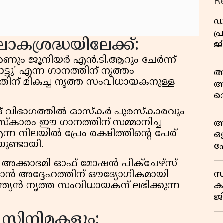
R
ഡ
പ
 ലോകശ്രദ്ധയിലേക്ക്:
ജ
ക
ണും ജൂനിയർ എൻ.ടി.ആറും ചേർന്ന്
ട്ടു' എന്ന ഗാനത്തിന് നൃത്തം
ആ
്ഷിതിന് മികച്ച നൃത്ത സംവിധായകനുള്ള
അ
ത
 വിഭാഗത്തിൽ ഓസ്‌കർ പുരസ്‌കാരവും
രസ്‌കാരം ഈ ഗാനത്തിന് സമ്മാനിച്ച
അ
നിലയിൽ പ്രേം രക്ഷിത്തിൻ്റെ പേര്
ഒ
ുണ്ടായി.
ഫ
വ
അക്കാദമി ഓഫ് മോഷൻ പിക്ചേഴ്സ്
സ
ൻ അദ്ദേഹത്തിന് ഔദ്യോഗികമായി
ഇന്ത്യൻ നൃത്ത സംവിധായകന് ലഭിക്കുന്ന
ക
ജ
പ
 സിനിമകളും:
വ