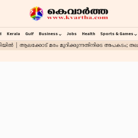
d
Kerala
Gulf
Business
Jobs
Health
Sports & Games