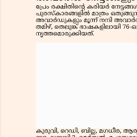
പ്രേം രക്ഷിതിൻ്റെ കരിയർ നേട്ട
പുരസ്‌കാരങ്ങളിൽ മാത്രം ഒതുങ്ങ
അവാർഡുകളും മൂന്ന് നന്ദി അവാർഡുക
തമിഴ്, തെലുങ്ക് ഭാഷകളിലായി 76-
നൃത്തമൊരുക്കിയത്.
കുരുവി, റെഡി, ബില്ല, മഗധീര, ആ