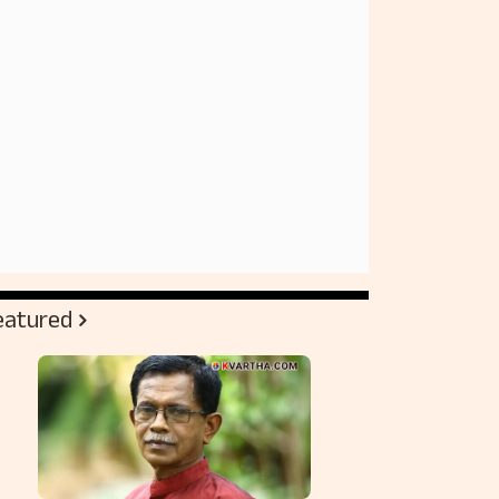
eatured