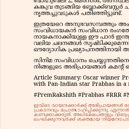
ബാഹുബലി 2, മെർസൽ, രംഗസ്ഥലം,
കങ്കുവ തുടങ്ങിയ ബ്ലോക്ക്ബസ്റ്റർ ചി
നൃത്തച്ചുവടുകൾ പതിഞ്ഞിട്ടുണ്ട്.
ഇത്രയേറെ അനുഭവസമ്പത്തും അംഗീ
സംവിധായകൻ സംവിധാന രംഗത്തേക്
നായകനാക്കിയുള്ള ഈ പാൻ ഇന്ത്യ
വലിയ ചലനങ്ങൾ സൃഷ്ടിക്കുമെന്നാണ
ഔദ്യോഗിക പ്രഖ്യാപനത്തിനായി
സിനിമ സംവിധാനം ചെയ്യുന്നതിനെക്
നിങ്ങളുടെ അഭിപ്രായങ്ങൾ കമൻ്റ് 
Article Summary: Oscar winner Pre
with Pan-Indian star Prabhas in a 
#PremRakshith #Prabhas #RRR #N
ഇവിടെ വായനക്കാർക്ക് അഭിപ്രായങ്ങൾ രേഖപ
പ്രകടനവും പ്രോത്സാഹിപ്പിക്കുന്നു. എന
കണക്കാക്കരുത്. അധിക്ഷേപങ്ങളും വിദ്വേഷ
ലംഘിക്കുന്നവർക്ക് ശക്തമായ നിയമനടപടി 