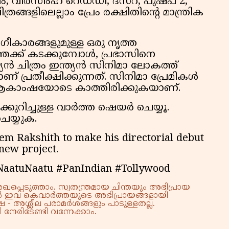
 വീരസിംഹ റെഡ്‌ഡി, ദസറ, പുഷ്പ 2,
ത്രങ്ങളിലെല്ലാം പ്രേം രക്ഷിതിൻ്റെ മാന്ത്രിക
കാരങ്ങളുമുള്ള ഒരു നൃത്ത
ക് കടക്കുമ്പോൾ, പ്രഭാസിനെ
ൻ ചിത്രം ഇന്ത്യൻ സിനിമാ ലോകത്ത്
് പ്രതീക്ഷിക്കുന്നത്. സിനിമാ പ്രേമികൾ
 ആകാംഷയോടെ കാത്തിരിക്കുകയാണ്.
കുറിച്ചുള്ള വാർത്ത ഷെയർ ചെയ്യൂ.
ചെയ്യുക.
m Rakshith to make his directorial debut
new project.
aatuNaatu #PanIndian #Tollywood
്പെടുത്താം. സ്വതന്ത്രമായ ചിന്തയും അഭിപ്രായ
്നാൽ ഇവ കെവാർത്തയുടെ അഭിപ്രായങ്ങളായി
 - അശ്ലീല പരാമർശങ്ങളും പാടുള്ളതല്ല.
നേരിടേണ്ടി വന്നേക്കാം.