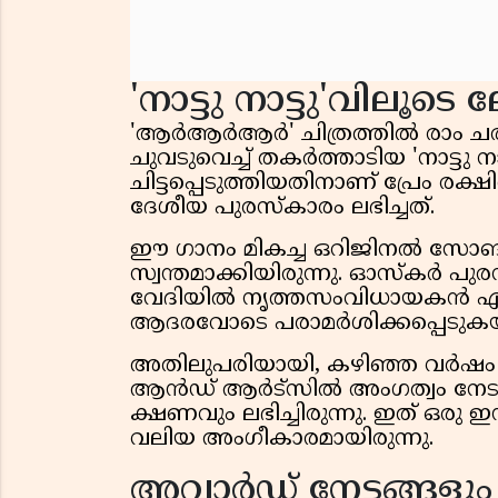
'നാട്ടു നാട്ടു'വിലൂടെ
'ആർആർആർ' ചിത്രത്തിൽ രാം ചര
ചുവടുവെച്ച് തകർത്താടിയ 'നാട്ടു നാ
ചിട്ടപ്പെടുത്തിയതിനാണ് പ്രേം രക
ദേശീയ പുരസ്‌കാരം ലഭിച്ചത്.
ഈ ഗാനം മികച്ച ഒറിജിനൽ സോങ്
സ്വന്തമാക്കിയിരുന്നു. ഓസ്‌കർ പു
വേദിയിൽ നൃത്തസംവിധായകൻ എന്ന 
ആദരവോടെ പരാമർശിക്കപ്പെടുകയ
അതിലുപരിയായി, കഴിഞ്ഞ വർഷം 
ആൻഡ് ആർട്സിൽ അംഗത്വം നേടാ
ക്ഷണവും ലഭിച്ചിരുന്നു. ഇത് ഒരു 
വലിയ അംഗീകാരമായിരുന്നു.
അവാർഡ് നേട്ടങ്ങളും