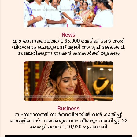
News
ഈ ഓണക്കാലത്ത് 1,65,000 മെട്രിക് ടൺ അരി
വിതരണം ചെയ്യുമെന്ന് മന്ത്രി അനൂപ് ജേക്കബ്;
സഞ്ചരിക്കുന്ന റേഷൻ കടകൾക്ക് തുടക്കം
Business
സംസ്ഥാനത്ത് സ്വർണവിലയിൽ വൻ കുതിപ്പ്;
വെള്ളിയാഴ്ച വൈകുന്നേരം വീണ്ടും വർധിച്ചു, 22
കാരറ്റ് പവന് 1,10,920 രൂപയായി