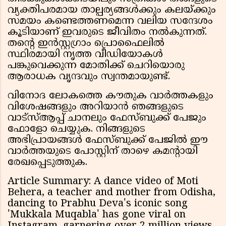
വ്യക്തിപരമായ താല്പര്യങ്ങൾക്കും കലയ്ക്കും
സമയം കണ്ടെത്തണമെന്ന വലിയ സന്ദേശം
കൂടിയാണ് ഇവരുടെ ജീവിതം നൽകുന്നത്.
തൻ്റെ ഇൻസ്റ്റഗ്രാം പ്രൊഫൈലിൽ
സ്ഥിരമായി നൃത്ത വീഡിയോകൾ
പങ്കുവെക്കുന്ന മോതിക്ക് ചെറിയൊരു
ആരാധക വൃന്ദവും സ്വന്തമായുണ്ട്.
വിനോദ ലോകത്തെ കൗതുക വാർത്തകളും
വിശേഷങ്ങളും അറിയാൻ ഞങ്ങളുടെ
വാട്സ്ആപ്പ് ചാനലും ഫേസ്ബുക്ക് പേജും
ഫോളോ ചെയ്യുക. നിങ്ങളുടെ
അഭിപ്രായങ്ങൾ ഫേസ്ബുക്ക് പേജിൽ ഈ
വാർത്തയുടെ പോസ്റ്റിന് താഴെ കമൻ്റായി
രേഖപ്പെടുത്തുക.
Article Summary: A dance video of Moti
Behera, a teacher and mother from Odisha,
dancing to Prabhu Deva's iconic song
'Mukkala Muqabla' has gone viral on