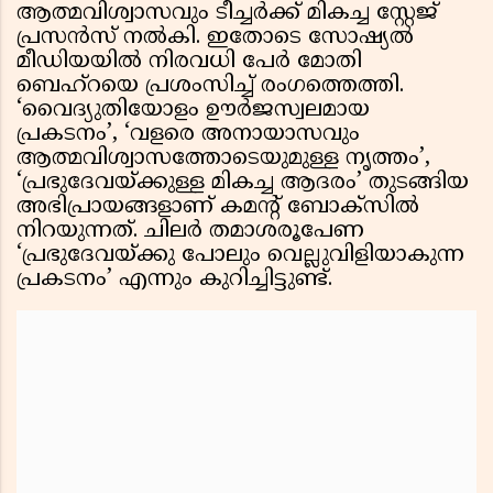
ആത്മവിശ്വാസവും ടീച്ചർക്ക് മികച്ച സ്റ്റേജ്
പ്രസൻസ് നൽകി. ഇതോടെ സോഷ്യൽ
മീഡിയയിൽ നിരവധി പേർ മോതി
ബെഹ്റയെ പ്രശംസിച്ച് രംഗത്തെത്തി.
‘വൈദ്യുതിയോളം ഊർജസ്വലമായ
പ്രകടനം’, ‘വളരെ അനായാസവും
ആത്മവിശ്വാസത്തോടെയുമുള്ള നൃത്തം’,
‘പ്രഭുദേവയ്ക്കുള്ള മികച്ച ആദരം’ തുടങ്ങിയ
അഭിപ്രായങ്ങളാണ് കമൻ്റ് ബോക്സിൽ
നിറയുന്നത്. ചിലർ തമാശരൂപേണ
‘പ്രഭുദേവയ്ക്കു പോലും വെല്ലുവിളിയാകുന്ന
പ്രകടനം’ എന്നും കുറിച്ചിട്ടുണ്ട്.