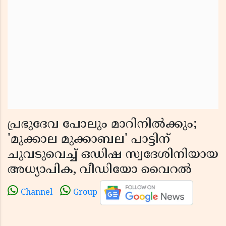
പ്രഭുദേവ പോലും മാറിനിൽക്കും;
'മുക്കാല മുക്കാബല' പാട്ടിന്
ചുവടുവെച്ച് ഒഡിഷ സ്വദേശിനിയായ
അധ്യാപിക, വീഡിയോ വൈറൽ
Channel
Group