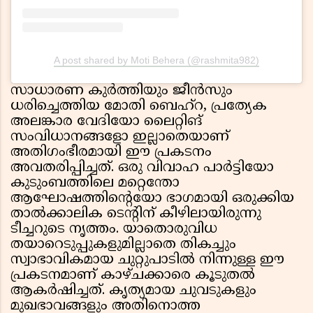
A post shared by Moti Behera (@rashmita982)
സാധാരണ കുർത്തിയും ജീൻസും
ധരിച്ചെത്തിയ മോതി ബെഹ്റ, പ്രത്യേക
അലങ്കാര വേദിയോ ലൈറ്റിങ്
സംവിധാനങ്ങളോ ഇല്ലാതെയാണ്
അതിഗംഭീരമായി ഈ പ്രകടനം
അവതരിപ്പിച്ചത്. ഒരു വിവാഹ പാർട്ടിയോ
കുടുംബത്തിലെ മറ്റെന്തോ
ആഘോഷത്തിൻ്റെയോ ഭാഗമായി ഒരുക്കിയ
താൽക്കാലിക ടെൻ്റിന് കീഴിലായിരുന്നു
ടീച്ചറുടെ നൃത്തം. യാതൊരുവിധ
തയാറെടുപ്പുകളുമില്ലാതെ തികച്ചും
സ്വാഭാവികമായ ചുറ്റുപാടിൽ നിന്നുള്ള ഈ
പ്രകടനമാണ് കാഴ്ചക്കാരെ കൂടുതൽ
ആകർഷിച്ചത്. കൃത്യമായ ചുവടുകളും
മുഖഭാവങ്ങളും അതിനൊത്ത