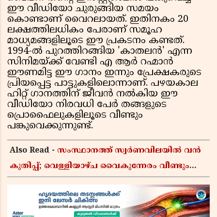
ഈ വീഡിയോ ചുരുങ്ങിയ സമയം
കൊണ്ടാണ് വൈറലായത്. ഇതിനകം 20
ലക്ഷത്തിലധികം പേരാണ് സമൂഹ
മാധ്യമങ്ങളിലൂടെ ഈ പ്രകടനം കണ്ടത്.
1994-ൽ പുറത്തിറങ്ങിയ 'കാതലൻ' എന്ന
സിനിമയ്ക്ക് വേണ്ടി എ ആർ റഹ്മാൻ
ഈണമിട്ട ഈ ഗാനം ഇന്നും പ്രേക്ഷകരുടെ
പ്രിയപ്പെട്ട പാട്ടുകളിലൊന്നാണ്. പഴയകാല
ഹിറ്റ് ഗാനത്തിന് ജീവൻ നൽകിയ ഈ
വീഡിയോ നിരവധി പേർ തങ്ങളുടെ
പ്രൊഫൈലുകളിലൂടെ വീണ്ടും
പങ്കുവെക്കുന്നുണ്ട്.
Also Read -
സംസ്ഥാനത്ത് സ്വർണവിലയിൽ വൻ
കുതിപ്പ്; വെള്ളിയാഴ്ച വൈകുന്നേരം വീണ്ടും
വർധിച്ചു, 22 കാരറ്റ് പവന് 1,10,920 രൂപയായി