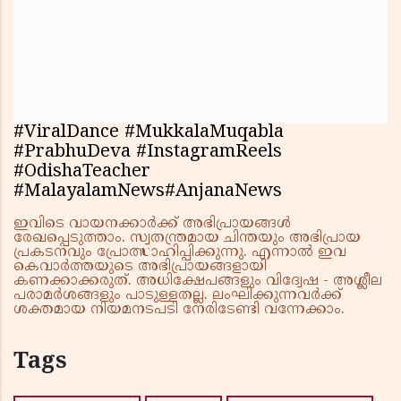
#ViralDance #MukkalaMuqabla
#PrabhuDeva #InstagramReels
#OdishaTeacher
#MalayalamNews#AnjanaNews
ഇവിടെ വായനക്കാർക്ക് അഭിപ്രായങ്ങൾ
രേഖപ്പെടുത്താം. സ്വതന്ത്രമായ ചിന്തയും അഭിപ്രായ
പ്രകടനവും പ്രോത്സാഹിപ്പിക്കുന്നു. എന്നാൽ ഇവ
കെവാർത്തയുടെ അഭിപ്രായങ്ങളായി
കണക്കാക്കരുത്. അധിക്ഷേപങ്ങളും വിദ്വേഷ - അശ്ലീല
പരാമർശങ്ങളും പാടുള്ളതല്ല. ലംഘിക്കുന്നവർക്ക്
ശക്തമായ നിയമനടപടി നേരിടേണ്ടി വന്നേക്കാം.
Tags