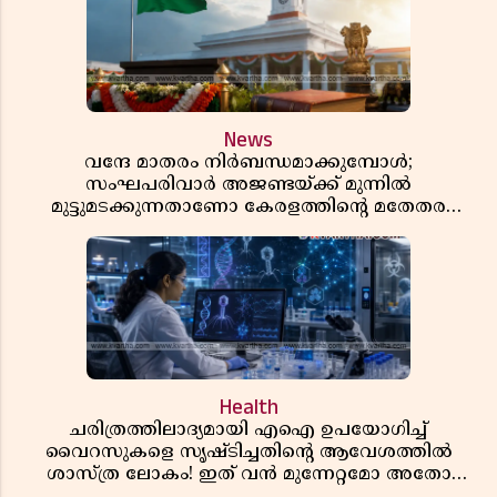
News
വന്ദേ മാതരം നിർബന്ധമാക്കുമ്പോൾ;
സംഘപരിവാർ അജണ്ടയ്ക്ക് മുന്നിൽ
മുട്ടുമടക്കുന്നതാണോ കേരളത്തിന്റെ മതേതര
പാരമ്പര്യം?
Health
ചരിത്രത്തിലാദ്യമായി എഐ ഉപയോഗിച്ച്
വൈറസുകളെ സൃഷ്ടിച്ചതിന്റെ ആവേശത്തിൽ
ശാസ്ത്ര ലോകം! ഇത് വൻ മുന്നേറ്റമോ അതോ
വലിയ ഭീഷണിയോ?