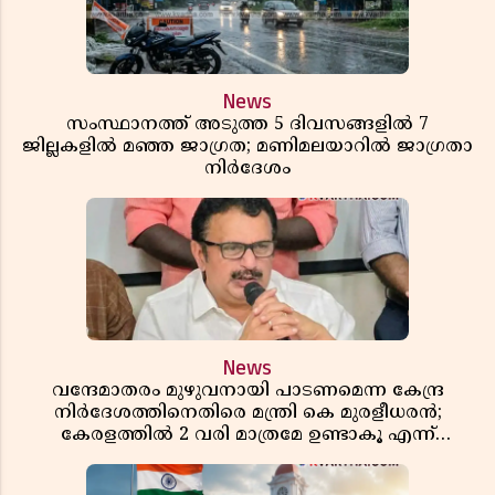
News
സംസ്ഥാനത്ത് അടുത്ത 5 ദിവസങ്ങളിൽ 7
ജില്ലകളിൽ മഞ്ഞ ജാഗ്രത; മണിമലയാറിൽ ജാഗ്രതാ
നിർദേശം
News
വന്ദേമാതരം മുഴുവനായി പാടണമെന്ന കേന്ദ്ര
നിർദേശത്തിനെതിരെ മന്ത്രി കെ മുരളീധരൻ;
കേരളത്തിൽ 2 വരി മാത്രമേ ഉണ്ടാകൂ എന്ന്
പ്രതികരണം