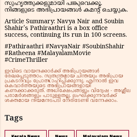
സുഹൃത്തുക്കളുമായി പങ്കുവെക്കൂ.
നിങ്ങളുടെ അഭിപ്രായങ്ങൾ കമൻ്റ് ചെയ്യുക.
Article Summary: Navya Nair and Soubin
Shahir's Pathiraathri is a box office
success, continuing its run in 100 screens.
#Pathiraathri #NavyaNair #SoubinShahir
#Ratheena #MalayalamMovie
#CrimeThriller
ഇവിടെ വായനക്കാർക്ക് അഭിപ്രായങ്ങൾ
രേഖപ്പെടുത്താം. സ്വതന്ത്രമായ ചിന്തയും അഭിപ്രായ
പ്രകടനവും പ്രോത്സാഹിപ്പിക്കുന്നു. എന്നാൽ ഇവ
കെവാർത്തയുടെ അഭിപ്രായങ്ങളായി
കണക്കാക്കരുത്. അധിക്ഷേപങ്ങളും വിദ്വേഷ - അശ്ലീല
പരാമർശങ്ങളും പാടുള്ളതല്ല. ലംഘിക്കുന്നവർക്ക്
ശക്തമായ നിയമനടപടി നേരിടേണ്ടി വന്നേക്കാം.
Tags
Kerala News
News
Malayalam News