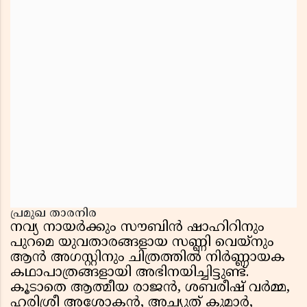
പ്രമുഖ താരനിര
നവ്യ നായർക്കും സൗബിൻ ഷാഹിറിനും
പുറമെ യുവതാരങ്ങളായ സണ്ണി വെയ്‌നും
ആൻ അഗസ്റ്റിനും ചിത്രത്തിൽ നിർണ്ണായക
കഥാപാത്രങ്ങളായി അഭിനയിച്ചിട്ടുണ്ട്.
കൂടാതെ ആത്മീയ രാജൻ, ശബരീഷ് വർമ്മ,
ഹരിശ്രീ അശോകൻ, അച്യുത് കുമാർ,