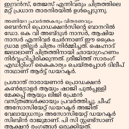
ഇന്ദ്രൻസ്, തേജസ് എന്നിവരും ചിത്രത്തിലെ
മറ്റ് പ്രധാന താരനിരയിൽ ഉൾപ്പെടുന്നു.
അണിയറ പ്രവർത്തകരും വിതരണവും
ബെൻസി പ്രൊഡക്ഷൻസിൻ്റെ ബാനറിൽ
ഡോ. കെ വി അബ്ദുൾ നാസർ, ആഷിയ
നാസർ എന്നിവർ ചേർന്നാണ് ഈ ക്രൈം
ഡ്രാമ ത്രില്ലർ ചിത്രം നിർമ്മിച്ചത്. ഷെഹ്നാദ്
ജലാലാണ് ചിത്രത്തിനായി ഛായാഗ്രഹണം
നിർവ്വഹിച്ചിരിക്കുന്നത്. ശ്രീജിത്ത് സാരംഗ്
എഡിറ്റിംഗ് കൈകാര്യം ചെയ്തപ്പോൾ ദിലീപ്
നാഥാണ് ആർട്ട് ഡയറക്ടർ.
പ്രശാന്ത് നാരായണൻ പ്രൊഡക്ഷൻ
കൺട്രോളർ ആയും ഷാജി പുൽപ്പള്ളി
മേക്കപ്പ് ആയും ലിജി പ്രേമൻ
വസ്ത്രങ്ങൾക്കായും പ്രവർത്തിച്ചു. ചീഫ്
അസോസിയേറ്റ് ഡയറക്ടർ അജിത്
വേലായുധനും അസോസിയേറ്റ് ഡയറക്ടർ
സിബിൻ രാജുമാണ്. പി സി സ്റ്റണ്ട്സാണ്
ആക്ഷൻ രംഗങ്ങൾ ഒരുക്കിയത്.