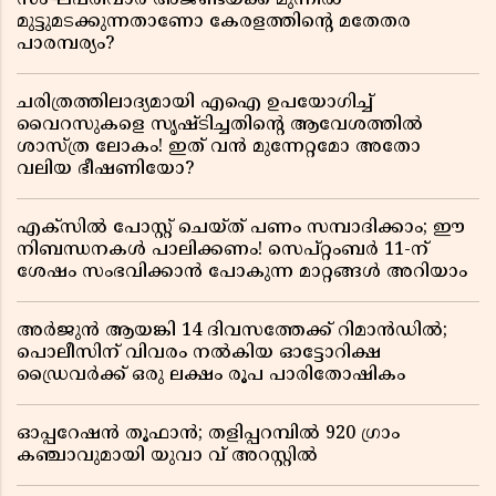
സംഘപരിവാർ അജണ്ടയ്ക്ക് മുന്നിൽ
മുട്ടുമടക്കുന്നതാണോ കേരളത്തിന്റെ മതേതര
പാരമ്പര്യം?
ചരിത്രത്തിലാദ്യമായി എഐ ഉപയോഗിച്ച്
വൈറസുകളെ സൃഷ്ടിച്ചതിന്റെ ആവേശത്തിൽ
ശാസ്ത്ര ലോകം! ഇത് വൻ മുന്നേറ്റമോ അതോ
വലിയ ഭീഷണിയോ?
എക്സിൽ പോസ്റ്റ് ചെയ്ത് പണം സമ്പാദിക്കാം; ഈ
നിബന്ധനകൾ പാലിക്കണം! സെപ്റ്റംബർ 11-ന്
ശേഷം സംഭവിക്കാൻ പോകുന്ന മാറ്റങ്ങൾ അറിയാം
അർജുൻ ആയങ്കി 14 ദിവസത്തേക്ക് റിമാൻഡിൽ;
പൊലീസിന് വിവരം നൽകിയ ഓട്ടോറിക്ഷ
ഡ്രൈവർക്ക് ഒരു ലക്ഷം രൂപ പാരിതോഷികം
ഓപ്പറേഷൻ തൂഫാൻ; തളിപ്പറമ്പിൽ 920 ഗ്രാം
കഞ്ചാവുമായി യുവാ വ് അറസ്റ്റിൽ