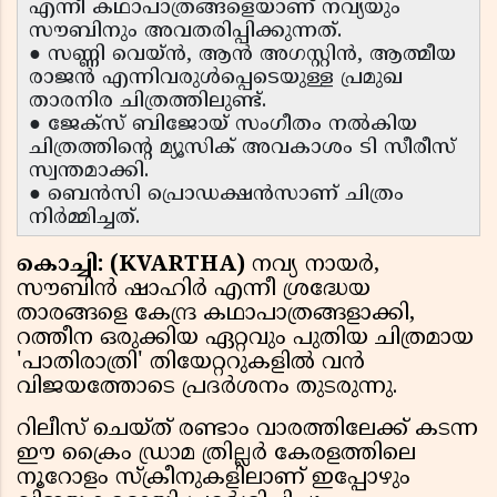
എന്നീ കഥാപാത്രങ്ങളെയാണ് നവ്യയും
സൗബിനും അവതരിപ്പിക്കുന്നത്.
● സണ്ണി വെയ്‌ൻ, ആൻ അഗസ്റ്റിൻ, ആത്മീയ
രാജൻ എന്നിവരുൾപ്പെടെയുള്ള പ്രമുഖ
താരനിര ചിത്രത്തിലുണ്ട്.
● ജേക്സ് ബിജോയ് സംഗീതം നൽകിയ
ചിത്രത്തിൻ്റെ മ്യൂസിക് അവകാശം ടി സീരീസ്
സ്വന്തമാക്കി.
● ബെൻസി പ്രൊഡക്ഷൻസാണ് ചിത്രം
നിർമ്മിച്ചത്.
കൊച്ചി: (KVARTHA)
നവ്യ നായർ,
സൗബിൻ ഷാഹിർ എന്നീ ശ്രദ്ധേയ
താരങ്ങളെ കേന്ദ്ര കഥാപാത്രങ്ങളാക്കി,
റത്തീന ഒരുക്കിയ ഏറ്റവും പുതിയ ചിത്രമായ
'പാതിരാത്രി' തിയേറ്ററുകളിൽ വൻ
വിജയത്തോടെ പ്രദർശനം തുടരുന്നു.
റിലീസ് ചെയ്ത് രണ്ടാം വാരത്തിലേക്ക് കടന്ന
ഈ ക്രൈം ഡ്രാമ ത്രില്ലർ കേരളത്തിലെ
നൂറോളം സ്‌ക്രീനുകളിലാണ് ഇപ്പോഴും