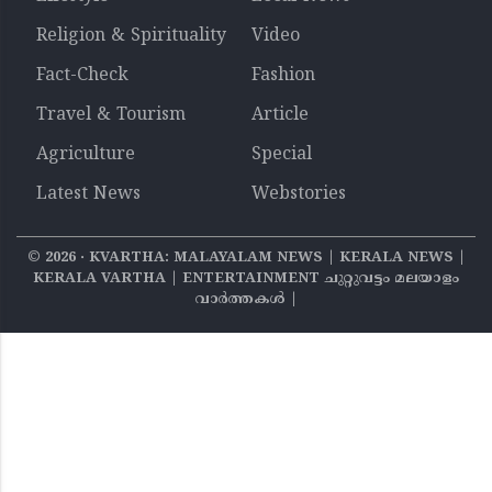
Religion & Spirituality
Video
Fact-Check
Fashion
Travel & Tourism
Article
Agriculture
Special
Latest News
Webstories
©
2026
‧ KVARTHA: MALAYALAM NEWS | KERALA NEWS |
KERALA VARTHA | ENTERTAINMENT ചുറ്റുവട്ടം മലയാളം
വാര്‍ത്തകൾ |