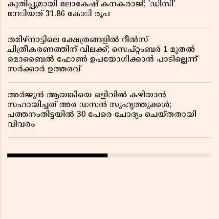
കുതിപ്പുമായി ലോകേഷ് കനകരാജ്; 'ഡിസി'
നേടിയത് 31.86 കോടി രൂപ
തമിഴ്‌നാട്ടിലെ ക്ഷേത്രങ്ങളിൽ റീൽസ്
ചിത്രീകരണത്തിന് വിലക്ക്; സെപ്റ്റംബർ 1 മുതൽ
മൊബൈൽ ഫോൺ ഉപയോഗിക്കാൻ പാടില്ലെന്ന്
സർക്കാർ ഉത്തരവ്
അർജുൻ ആയങ്കിയെ ഒളിവിൽ കഴിയാൻ
സഹായിച്ചത് അര ഡസൻ സുഹൃത്തുക്കൾ;
പത്തനംതിട്ടയിൽ 30 പേരെ ചോദ്യം ചെയ്തതായി
വിവരം ​​​​​​​