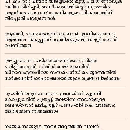
പി എം ശ്രീ: പിന്മാറിയില്ലെങ്കിൽ മുസ്ലിം ലീഗ് നേരിടുക
വലിയ തിരിച്ചടി; അധികാരത്തിന്റെ മധുരത്തിൽ
ആദർശം മറന്നോ? അണികളുടെ വികാരത്തിന്
തീപ്പൊരി പടരുമ്പോൾ
ആയങ്കി, മോഹൻദാസ്, തൂഫാൻ.. ഇവിടെയൊരു
ആഭ്യന്തര വകുപ്പുണ്ട്, മന്ത്രിയുമുണ്ട്, സല്യൂട്ട് രമേശ്‌
ചെന്നിത്തല!
'അച്ചടക്ക നടപടിയെന്തെന്ന് കോടതിയെ
പഠിപ്പിക്കരുത്'; നിതിൻ രാജ് കേസിൽ
ഡിവൈഎസ്പിയെ സസ്പെൻഡ് ചെയ്യാത്തതിൽ
സർക്കാരിന് ഹൈക്കോടതിയുടെ രൂക്ഷ വിമർശനം
ട്രെയിൻ യാത്രക്കാരുടെ ശ്രദ്ധയ്ക്ക്; എ സി
കോച്ചുകളിൽ പുതപ്പ്, തലയിണ അടക്കമുള്ള
ബെഡ്റോൾ ലഭിച്ചില്ലേ? പണം തിരികെ വാങ്ങാം;
അറിയേണ്ട നിയമങ്ങൾ
നായകനായുള്ള അരങ്ങേറ്റത്തിൽ വമ്പൻ