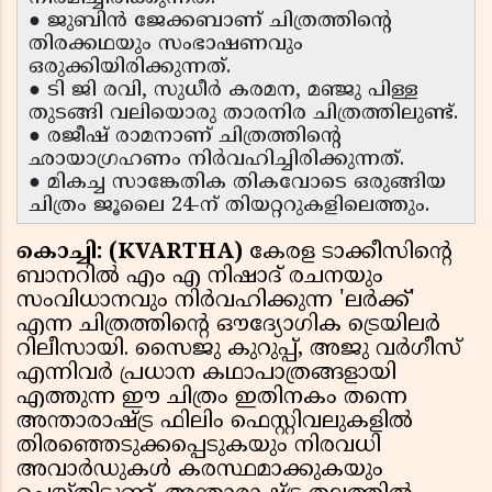
● ജുബിൻ ജേക്കബാണ് ചിത്രത്തിൻ്റെ
തിരക്കഥയും സംഭാഷണവും
ഒരുക്കിയിരിക്കുന്നത്.
● ടി ജി രവി, സുധീർ കരമന, മഞ്ജു പിള്ള
തുടങ്ങി വലിയൊരു താരനിര ചിത്രത്തിലുണ്ട്.
● രജീഷ് രാമനാണ് ചിത്രത്തിൻ്റെ
ഛായാഗ്രഹണം നിർവഹിച്ചിരിക്കുന്നത്.
● മികച്ച സാങ്കേതിക തികവോടെ ഒരുങ്ങിയ
ചിത്രം ജൂലൈ 24-ന് തിയറ്ററുകളിലെത്തും.
കൊച്ചി: (KVARTHA)
കേരള ടാക്കീസിൻ്റെ
ബാനറിൽ എം എ നിഷാദ് രചനയും
സംവിധാനവും നിർവഹിക്കുന്ന 'ലർക്ക്'
എന്ന ചിത്രത്തിൻ്റെ ഔദ്യോഗിക ട്രെയിലർ
റിലീസായി. സൈജു കുറുപ്പ്, അജു വർഗീസ്
എന്നിവർ പ്രധാന കഥാപാത്രങ്ങളായി
എത്തുന്ന ഈ ചിത്രം ഇതിനകം തന്നെ
അന്താരാഷ്ട്ര ഫിലിം ഫെസ്റ്റിവലുകളിൽ
തിരഞ്ഞെടുക്കപ്പെടുകയും നിരവധി
അവാർഡുകൾ കരസ്ഥമാക്കുകയും