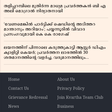
തളിപ്പറമ്പിലെ മുതിർന്ന മാധ്യമ പ്രവർത്തകൻ ബി എ
അലി മൊഗ്രാൽ നിര്യാതനായി
‘വേണമെങ്കിൽ പാർട്ടിക്ക് ഷെഡിൻ്റെ അടിത്തറ
മാന്താനും അറിയാം’; പയ്യന്നൂരിൽ വിവാദ
പ്രസംഗവുമായി കെ കെ രാഗേഷ്
ലയനത്തിന് പിന്നാലെ കരുത്തുകാട്ടി ആസ്റ്റർ ഡിഎം
ക്വാളിറ്റി കെയർ; പ്രവർത്തന ലാഭത്തിൽ 30
ശതമാനത്തിൻ്റെ വളർച്ച, വരുമാനത്തിലും
ലാഭത്തിലും വൻ കുതിപ്പ് രേഖപ്പെടുത്തി ആദ്യ പാദ
റിപ്പോർട്ട് പുറത്ത്
Home
About Us
Contact Us
Privacy Policy
Grievance Redressal
Join Kvartha Team Club
News
Business