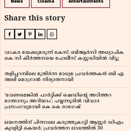
News
Cinema
entertaimtents
Share this story
വടകര മയക്കുമരുന്ന് കേസ്; ബിആർസി അധ്യാപിക
കെ സി കീർത്തനയെ പോലീസ് കസ്റ്റഡിയിൽ വിട്ടു
തളിപ്പറമ്പിലെ മുതിർന്ന മാധ്യമ പ്രവർത്തകൻ ബി എ
അലി മൊഗ്രാൽ നിര്യാതനായി
‘വേണമെങ്കിൽ പാർട്ടിക്ക് ഷെഡിൻ്റെ അടിത്തറ
മാന്താനും അറിയാം’; പയ്യന്നൂരിൽ വിവാദ
പ്രസംഗവുമായി കെ കെ രാഗേഷ്
ലയനത്തിന് പിന്നാലെ കരുത്തുകാട്ടി ആസ്റ്റർ ഡിഎം
ക്വാളിറ്റി കെയർ; പ്രവർത്തന ലാഭത്തിൽ 30