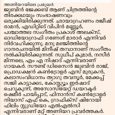
അണിയറയിലെ പ്രമുഖർ
ജുബിൻ ജേക്കബ് ആണ് ചിത്രത്തിൻ്റെ
തിരക്കഥയും സംഭാഷണവും
ഒരുക്കിയിരിക്കുന്നത്. ഛായാഗ്രഹണം രജീഷ്
രാമൻ, എഡിറ്റിങ് വിപിൻ മണ്ണൂർ,
പശ്ചാത്തല സംഗീതം പ്രകാശ് അലക്സ്,
ഓഡിയോഗ്രാഫി ഗണേശ് മാരാർ എന്നിവർ
നിർവഹിക്കുന്നു. മനു മഞ്ജിത്തിൻ്റെ
ഗാനരചനയിൽ മിനീഷ് തമ്പാനാണ് സംഗീതം
നൽകിയിരിക്കുന്നത്. സുധീപ് കുമാർ, നസീർ
മിന്നലെ, എം എ നിഷാദ് എന്നിവരാണ്
ഗായകർ. സൗണ്ട് ഡിസൈൻ ജുബിൻ രാജ്,
പ്രൊഡക്ഷൻ കൺട്രോളർ എസ് മുരുകൻ,
കലാസംവിധാനം ത്യാഗു തവനൂർ, മേക്കപ്പ്
സജി കാട്ടാക്കട, കോസ്റ്റ്യൂം ഇർഷാദ്
ചെറുകുന്ന്, അസോസിയേറ്റ് ഡയറക്ടർ
ഷെമീർ പായിപ്പാട്, ഫിനാൻസ് കൺട്രോളർ
നിയാസ് എഫ് കെ, ഗ്രാഫിക്സ് ഷിറോയി
ഫിലിം സ്റ്റുഡിയോ എൽഎൽസി
എന്നിവരാണ് മറ്റ് അണിയറ പ്രവർത്തകർ.