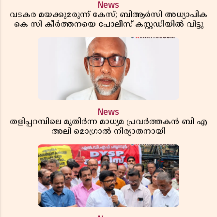
News
വടകര മയക്കുമരുന്ന് കേസ്; ബിആർസി അധ്യാപിക
കെ സി കീർത്തനയെ പോലീസ് കസ്റ്റഡിയിൽ വിട്ടു
News
തളിപ്പറമ്പിലെ മുതിർന്ന മാധ്യമ പ്രവർത്തകൻ ബി എ
അലി മൊഗ്രാൽ നിര്യാതനായി