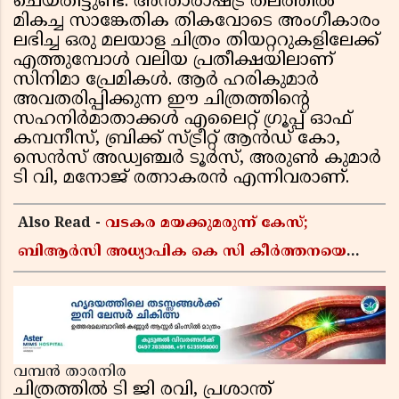
ചെയ്തിട്ടുണ്ട്. അന്താരാഷ്ട്ര തലത്തിൽ
മികച്ച സാങ്കേതിക തികവോടെ അംഗീകാരം
ലഭിച്ച ഒരു മലയാള ചിത്രം തിയറ്ററുകളിലേക്ക്
എത്തുമ്പോൾ വലിയ പ്രതീക്ഷയിലാണ്
സിനിമാ പ്രേമികൾ. ആർ ഹരികുമാർ
അവതരിപ്പിക്കുന്ന ഈ ചിത്രത്തിൻ്റെ
സഹനിർമാതാക്കൾ എലൈറ്റ് ഗ്രൂപ്പ് ഓഫ്
കമ്പനീസ്, ബ്രിക്ക് സ്ട്രീറ്റ് ആൻഡ് കോ,
സെൻസ് അഡ്വഞ്ചർ ടൂർസ്, അരുൺ കുമാർ
ടി വി, മനോജ് രത്നാകരൻ എന്നിവരാണ്.
Also Read -
വടകര മയക്കുമരുന്ന് കേസ്;
ബിആർസി അധ്യാപിക കെ സി കീർത്തനയെ
പോലീസ് കസ്റ്റഡിയിൽ വിട്ടു
വമ്പൻ താരനിര
ചിത്രത്തിൽ ടി ജി രവി, പ്രശാന്ത്