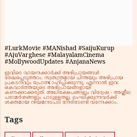
#LurkMovie #MANishad #SaijuKurup
#AjuVarghese #MalayalamCinema
#MollywoodUpdates #AnjanaNews
ഇവിടെ വായനക്കാർക്ക് അഭിപ്രായങ്ങൾ
രേഖപ്പെടുത്താം. സ്വതന്ത്രമായ ചിന്തയും അഭിപ്രായ
പ്രകടനവും പ്രോത്സാഹിപ്പിക്കുന്നു. എന്നാൽ ഇവ
കെവാർത്തയുടെ അഭിപ്രായങ്ങളായി
കണക്കാക്കരുത്. അധിക്ഷേപങ്ങളും വിദ്വേഷ - അശ്ലീല
പരാമർശങ്ങളും പാടുള്ളതല്ല. ലംഘിക്കുന്നവർക്ക്
ശക്തമായ നിയമനടപടി നേരിടേണ്ടി വന്നേക്കാം.
Tags