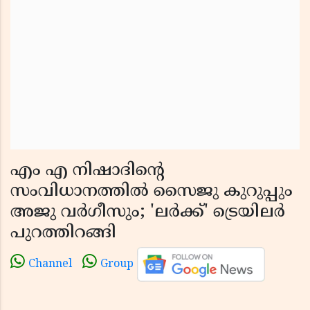
എം എ നിഷാദിൻ്റെ
സംവിധാനത്തിൽ സൈജു കുറുപ്പും
അജു വർഗീസും; 'ലർക്ക്' ട്രെയിലർ
പുറത്തിറങ്ങി
Channel
Group