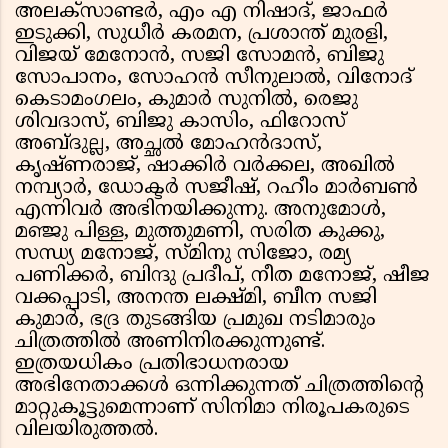
അലക്സാണ്ടർ, എം എ നിഷാദ്, ജാഫർ
ഇടുക്കി, സുധീർ കരമന, പ്രശാന്ത് മുരളി,
വിജയ് മേനോൻ, സജി സോമൻ, ബിജു
സോപാനം, സോഹൻ സീനുലാൽ, വിനോദ്
കെടാമംഗലം, കുമാർ സുനിൽ, രെജു
ശിവദാസ്, ബിജു കാസിം, ഫിറോസ്
അബ്ദുല്ല, അച്ഛൽ മോഹൻദാസ്,
കൃഷ്ണരാജ്, ഷാക്കിർ വർക്കല, അഖിൽ
നമ്പ്യാർ, ഡോക്ടർ സജീഷ്, റഹീം മാർബൺ
എന്നിവർ അഭിനയിക്കുന്നു. അനുമോൾ,
മഞ്ജു പിള്ള, മുത്തുമണി, സരിത കുക്കു,
സന്ധ്യ മനോജ്, സ്മിനു സിജോ, രമ്യ
പണിക്കർ, ബിന്ദു പ്രദീപ്, നീത മനോജ്, ഷീജ
വക്കപ്പാടി, അനന്ത ലക്ഷ്മി, ബീന സജി
കുമാർ, ഭദ്ര തുടങ്ങിയ പ്രമുഖ നടിമാരും
ചിത്രത്തിൽ അണിനിരക്കുന്നുണ്ട്.
ഇത്രയധികം പ്രതിഭാധനരായ
അഭിനേതാക്കൾ ഒന്നിക്കുന്നത് ചിത്രത്തിൻ്റെ
മാറ്റുകൂട്ടുമെന്നാണ് സിനിമാ നിരൂപകരുടെ
വിലയിരുത്തൽ.