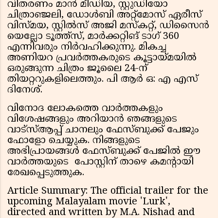
വിതരണം മാൻ മീഡിയ, സ്റ്റുഡിയോ
ചിത്രാഞ്ജലി, ഡോൾബി അറ്റ്മോസ് ഏരീസ്
വിസ്മയ, സ്റ്റിൽസ് അജി മസ്കറ്റ്, ഡിസൈൻ
യെല്ലോ ടൂത്ത്സ്, മാർക്കറ്റിങ് ടാഗ് 360
എന്നിവരും നിർവഹിക്കുന്നു. മികച്ച
അണിയറ പ്രവർത്തകരുടെ കൂട്ടായ്മയിൽ
ഒരുങ്ങുന്ന ചിത്രം ജൂലൈ 24-ന്
തിയറ്ററുകളിലെത്തും. പി ആർ ഒ: എ എസ്
ദിനേശ്.
വിനോദ ലോകത്തെ വാർത്തകളും
വിശേഷങ്ങളും അറിയാൻ ഞങ്ങളുടെ
വാട്സ്ആപ്പ് ചാനലും ഫേസ്ബുക്ക് പേജും
ഫോളോ ചെയ്യുക. നിങ്ങളുടെ
അഭിപ്രായങ്ങൾ ഫേസ്ബുക്ക് പേജിൽ ഈ
വാർത്തയുടെ പോസ്റ്റിന് താഴെ കമൻ്റായി
രേഖപ്പെടുത്തുക.
Article Summary: The official trailer for the
upcoming Malayalam movie 'Lurk',
directed and written by M.A. Nishad and