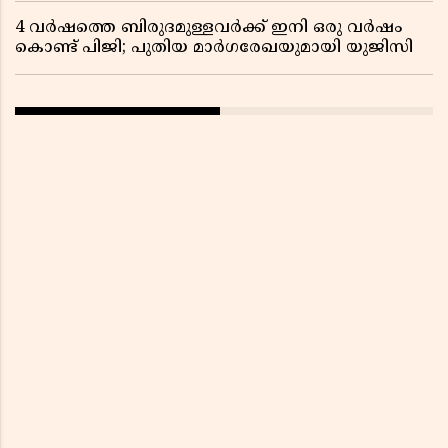
4 വർഷത്തെ ബിരുദമുള്ളവർക്ക് ഇനി ഒരു വർഷം
കൊണ്ട് പിജി; പുതിയ മാർഗരേഖയുമായി യുജിസി