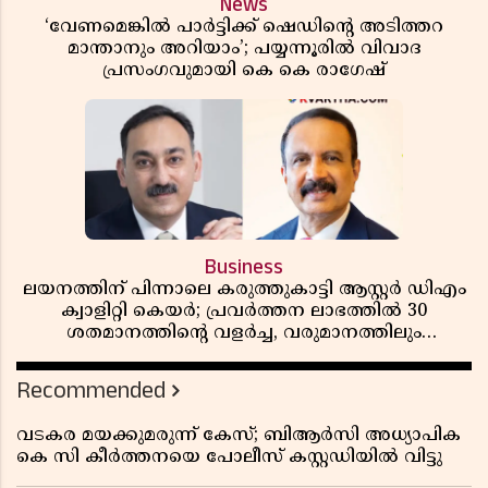
News
‘വേണമെങ്കിൽ പാർട്ടിക്ക് ഷെഡിൻ്റെ അടിത്തറ
മാന്താനും അറിയാം’; പയ്യന്നൂരിൽ വിവാദ
പ്രസംഗവുമായി കെ കെ രാഗേഷ്
Business
ലയനത്തിന് പിന്നാലെ കരുത്തുകാട്ടി ആസ്റ്റർ ഡിഎം
ക്വാളിറ്റി കെയർ; പ്രവർത്തന ലാഭത്തിൽ 30
ശതമാനത്തിൻ്റെ വളർച്ച, വരുമാനത്തിലും
ലാഭത്തിലും വൻ കുതിപ്പ് രേഖപ്പെടുത്തി ആദ്യ പാദ
റിപ്പോർട്ട് പുറത്ത്
Recommended
വടകര മയക്കുമരുന്ന് കേസ്; ബിആർസി അധ്യാപിക
കെ സി കീർത്തനയെ പോലീസ് കസ്റ്റഡിയിൽ വിട്ടു