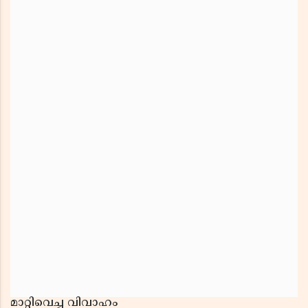
മാറ്റിവെച്ച വിവാഹം