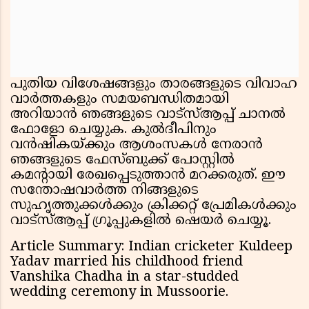
പുതിയ വിശേഷങ്ങളും താരങ്ങളുടെ വിവാഹ
വാർത്തകളും സമയബന്ധിതമായി
അറിയാൻ ഞങ്ങളുടെ വാട്സ്ആപ്പ് ചാനൽ
ഫോളോ ചെയ്യുക. കുൽദീപിനും
വൻഷികയ്ക്കും ആശംസകൾ നേരാൻ
ഞങ്ങളുടെ ഫേസ്ബുക്ക് പോസ്റ്റിൽ
കമന്റായി രേഖപ്പെടുത്താൻ മറക്കരുത്. ഈ
സന്തോഷവാർത്ത നിങ്ങളുടെ
സുഹൃത്തുക്കൾക്കും ക്രിക്കറ്റ് പ്രേമികൾക്കും
വാട്സ്ആപ്പ് ഗ്രൂപ്പുകളിൽ ഷെയർ ചെയ്യൂ.
Article Summary: Indian cricketer Kuldeep
Yadav married his childhood friend
Vanshika Chadha in a star-studded
wedding ceremony in Mussoorie.