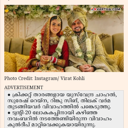
Photo Credit: Instagram/ Virat Kohli
ADVERTISEMENT
● ക്രിക്കറ്റ് താരങ്ങളായ യുസ്‌വേന്ദ്ര ചാഹൽ,
സുരേഷ് റെയ്ന, റിങ്കു സിങ്, തിലക് വർമ
തുടങ്ങിയവർ വിവാഹത്തിൽ പങ്കെടുത്തു.
● ട്വന്റി-20 ലോകകപ്പിനായി കഴിഞ്ഞ
നവംബറിൽ നടത്തേണ്ടിയിരുന്ന വിവാഹം
കുൽദീപ് മാറ്റിവെക്കുകയായിരുന്നു.