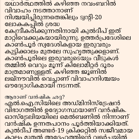
യഥാർത്ഥത്തിൽ കഴിഞ്ഞ നവംബറിൽ
വിവാഹം നടത്താനാണ്
നിശ്ചയിച്ചിരുന്നതെങ്കിലും ട്വന്റി-20
ലോകകപ്പിൽ ശ്രദ്ധ
കേന്ദ്രീകരിക്കുന്നതിനായി കുൽദീപ് ഇത്
മാറ്റിവെക്കുകയായിരുന്നു. ഉത്തർപ്രദേശിലെ
കാൺപൂർ സ്വദേശികളായ ഇരുവരും
കുട്ടിക്കാലം മുതലേ സുഹൃത്തുക്കളാണ്.
കാൺപൂരിലെ ഇരുവരുടെയും വീടുകൾ
തമ്മിൽ വെറും മൂന്ന് കിലോമീറ്റർ ദൂരം
മാത്രമാണുള്ളത്. കഴിഞ്ഞ ജൂണിൽ
ലഖ്‌നൗവിൽ വെച്ചാണ് വിവാഹനിശ്ചയം
ഔദ്യോഗികമായി നടന്നത്.
ആരാണ് വൻഷിക ഛദ്ദ?
എൽ.ഐ.സിയിലെ അഡ്മിനിസ്ട്രേഷൻ
വിഭാഗത്തിൽ ഉദ്യോഗസ്ഥയാണ് വൻഷിക.
ഓസ്‌ട്രേലിയയിലെ മെൽബണിൽ നിന്നാണ്
വൻഷിക ഉന്നതപഠനം പൂർത്തിയാക്കിയത്.
കുൽദീപ് അണ്ടർ-19 ക്രിക്കറ്റിൽ സജീവമായ
കാലം മുതൽ അദ്ദേഹത്തിന്റെ വളർച്ചയിൽ