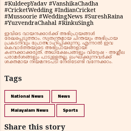
#KuldeepYadav #VanshikaChadha
#CricketWedding #IndianCricket
#Mussoorie #WeddingNews #SureshRaina
#YuzvendraChahal #RinkuSingh
ഇവിടെ വായനക്കാർക്ക് അഭിപ്രായങ്ങൾ
രേഖപ്പെടുത്താം. സ്വതന്ത്രമായ ചിന്തയും അഭിപ്രായ
പ്രകടനവും പ്രോത്സാഹിപ്പിക്കുന്നു. എന്നാൽ ഇവ
കെവാർത്തയുടെ അഭിപ്രായങ്ങളായി
കണക്കാക്കരുത്. അധിക്ഷേപങ്ങളും വിദ്വേഷ - അശ്ലീല
പരാമർശങ്ങളും പാടുള്ളതല്ല. ലംഘിക്കുന്നവർക്ക്
ശക്തമായ നിയമനടപടി നേരിടേണ്ടി വന്നേക്കാം.
Tags
National News
News
Malayalam News
Sports
Share this story