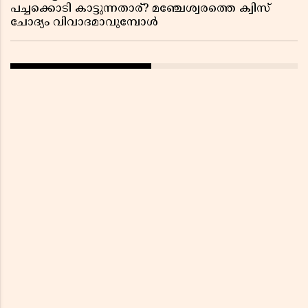
പച്ചക്കൊടി കാട്ടുന്നതാര്? മഞ്ചേശ്വരത്തെ ക്വിസ്
ചോദ്യം വിവാദമാവുമ്പോൾ