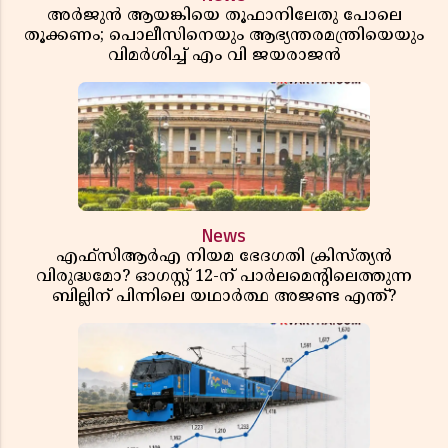
അർജുൻ ആയങ്കിയെ തൂഫാനിലേതു പോലെ
തൂക്കണം; പൊലീസിനെയും ആഭ്യന്തരമന്ത്രിയെയും
വിമർശിച്ച് എം വി ജയരാജൻ
News
എഫ്സിആർഎ നിയമ ഭേദഗതി ക്രിസ്ത്യൻ
വിരുദ്ധമോ? ഓഗസ്റ്റ് 12-ന് പാർലമെന്റിലെത്തുന്ന
ബില്ലിന് പിന്നിലെ യഥാർത്ഥ അജണ്ട എന്ത്?