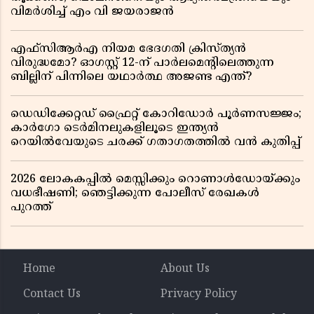
വിമർശിച്ച് എം വി ജയരാജൻ
എഫ്സിആർഎ നിയമ ഭേദഗതി ക്രിസ്ത്യൻ
വിരുദ്ധമോ? ഓഗസ്റ്റ് 12-ന് പാർലമെന്റിലെത്തുന്ന
ബില്ലിന് പിന്നിലെ യഥാർത്ഥ അജണ്ട എന്ത്?
ഡെഡിക്കേറ്റഡ് ഫ്രൈറ്റ് കോറിഡോർ പൂർണസജ്ജം;
കാർഗോ ടെർമിനലുകളിലൂടെ ഇന്ത്യൻ
റെയിൽവേയുടെ ചരക്ക് ഗതാഗതത്തിൽ വൻ കുതിപ്പ്
2026 ലോകകപ്പിൽ മെസ്സിക്കും റൊണാൾഡോയ്ക്കും
വധഭീഷണി; ഞെട്ടിക്കുന്ന പോലീസ് രേഖകൾ
പുറത്ത്
Home
About Us
Contact Us
Privacy Policy