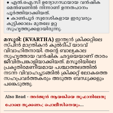
● എൽ.ഐ.സി ഉദ്യോഗസ്ഥയായ വൻഷിക
മെൽബണിൽ നിന്നാണ് ഉന്നതപഠനം
പൂർത്തിയാക്കിയത്.
● കാൺപൂർ സ്വദേശികളായ ഇരുവരും
കുട്ടിക്കാലം മുതലേ ഉറ്റ
സുഹൃത്തുക്കളായിരുന്നു.
മസൂരി: (KVARTHA)
ഇന്ത്യൻ ക്രിക്കറ്റിലെ
സ്പിൻ മാന്ത്രികൻ കുൽദീപ് യാദവ്
വിവാഹിതനായി. തന്റെ ബാല്യകാല
സുഹൃത്തായ വൻഷിക ഛദ്ദയെയാണ് താരം
ജീവിതപങ്കാളിയാക്കിയത്. മസൂരിയിലെ
പ്രകൃതിരമണീയമായ പശ്ചാത്തലത്തിൽ
നടന്ന വിവാഹച്ചടങ്ങിൽ ക്രിക്കറ്റ് ലോകത്തെ
സഹപ്രവർത്തകരും അടുത്ത ബന്ധുക്കളും
പങ്കെടുത്തു.
Also Read -
അർജുൻ ആയങ്കിയെ തൂഫാനിലേതു
പോലെ തൂക്കണം; പൊലീസിനെയും