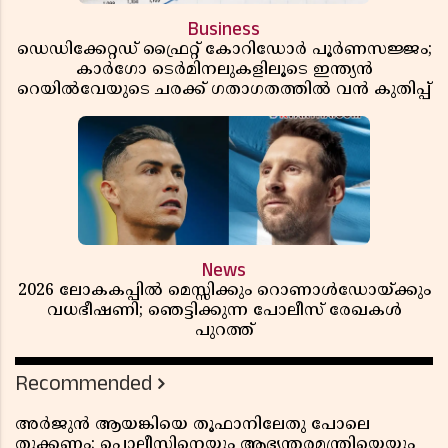
Business
ഡെഡിക്കേറ്റഡ് ഫ്രൈറ്റ് കോറിഡോർ പൂർണസജ്ജം;
കാർഗോ ടെർമിനലുകളിലൂടെ ഇന്ത്യൻ
റെയിൽവേയുടെ ചരക്ക് ഗതാഗതത്തിൽ വൻ കുതിപ്പ്
News
2026 ലോകകപ്പിൽ മെസ്സിക്കും റൊണാൾഡോയ്ക്കും
വധഭീഷണി; ഞെട്ടിക്കുന്ന പോലീസ് രേഖകൾ
പുറത്ത്
Recommended
അർജുൻ ആയങ്കിയെ തൂഫാനിലേതു പോലെ
തൂക്കണം; പൊലീസിനെയും ആഭ്യന്തരമന്ത്രിയെയും