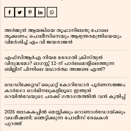
അർജുൻ ആയങ്കിയെ തൂഫാനിലേതു പോലെ
തൂക്കണം; പൊലീസിനെയും ആഭ്യന്തരമന്ത്രിയെയും
വിമർശിച്ച് എം വി ജയരാജൻ
എഫ്സിആർഎ നിയമ ഭേദഗതി ക്രിസ്ത്യൻ
വിരുദ്ധമോ? ഓഗസ്റ്റ് 12-ന് പാർലമെന്റിലെത്തുന്ന
ബില്ലിന് പിന്നിലെ യഥാർത്ഥ അജണ്ട എന്ത്?
ഡെഡിക്കേറ്റഡ് ഫ്രൈറ്റ് കോറിഡോർ പൂർണസജ്ജം;
കാർഗോ ടെർമിനലുകളിലൂടെ ഇന്ത്യൻ
റെയിൽവേയുടെ ചരക്ക് ഗതാഗതത്തിൽ വൻ കുതിപ്പ്
2026 ലോകകപ്പിൽ മെസ്സിക്കും റൊണാൾഡോയ്ക്കും
വധഭീഷണി; ഞെട്ടിക്കുന്ന പോലീസ് രേഖകൾ
പുറത്ത്