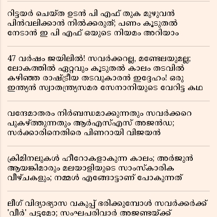
റിട്ടയർ ചെയ്ത ഉടൻ പി എഫ് തുക മുഴുവൻ
പിൻവലിക്കാൻ നിൽക്കരുത്; പണം കൂടുതൽ
നേടാൻ ഇ പി എഫ് ഒയുടെ നിയമം അറിയാം
47 വർഷം ജയിലിൽ! സവർക്കറല്ല, മണ്ടേലയുമല്ല;
ലോകത്തിൽ ഏറ്റവും കൂടുതൽ കാലം തടവിൽ
കഴിഞ്ഞ രാഷ്ട്രീയ തടവുകാരൻ ഇദ്ദേഹം! ഒരു
ഇന്ത്യൻ സ്വാതന്ത്ര്യസമര സേനാനിയുടെ വേറിട്ട കഥ
വന്ദേമാതരം നിർബന്ധമാക്കുന്നതും സവർക്കറെ
പുകഴ്ത്തുന്നതും ആർഎസ്എസ് അജൻഡ;
സർക്കാരിനെതിരെ പിണറായി വിജയൻ
ക്രിമിനലുകൾ ഹീറോകളാകുന്ന കാലം; അർജുൻ
ആയങ്കിമാരും മലയാളിയുടെ സാംസ്കാരിക
വീഴ്ചകളും; നമ്മൾ എങ്ങോട്ടാണ് പോകുന്നത്
ലീഗ് വിദ്യാഭ്യാസ വകുപ്പ് ഭരിക്കുമ്പോൾ സവർക്കർക്ക്
'വീർ' പട്ടമോ; സംഘപരിവാർ അജണ്ടയ്ക്ക്