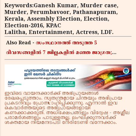
Keywords:Ganesh Kumar, Murder case,
Murder, Perumbavoor, Pathanapuram,
Kerala, Assembly Election, Election,
Election-2016, KPAC
Lalitha, Entertainment, Actress, LDF.
Also Read -
സംസ്ഥാനത്ത് അടുത്ത 5
ദിവസങ്ങളിൽ 7 ജില്ലകളിൽ മഞ്ഞ ജാഗ്രത;
മണിമലയാറിൽ ജാഗ്രതാ നിർദേശം
ഇവിടെ വായനക്കാർക്ക് അഭിപ്രായങ്ങൾ
രേഖപ്പെടുത്താം. സ്വതന്ത്രമായ ചിന്തയും അഭിപ്രായ
പ്രകടനവും പ്രോത്സാഹിപ്പിക്കുന്നു. എന്നാൽ ഇവ
കെവാർത്തയുടെ അഭിപ്രായങ്ങളായി
കണക്കാക്കരുത്. അധിക്ഷേപങ്ങളും വിദ്വേഷ - അശ്ലീല
പരാമർശങ്ങളും പാടുള്ളതല്ല. ലംഘിക്കുന്നവർക്ക്
ശക്തമായ നിയമനടപടി നേരിടേണ്ടി വന്നേക്കാം.