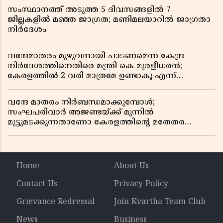
സംസ്ഥാനത്ത് അടുത്ത 5 ദിവസങ്ങളിൽ 7
ജില്ലകളിൽ മഞ്ഞ ജാഗ്രത; മണിമലയാറിൽ ജാഗ്രതാ
നിർദേശം
വന്ദേമാതരം മുഴുവനായി പാടണമെന്ന കേന്ദ്ര
നിർദേശത്തിനെതിരെ മന്ത്രി കെ മുരളീധരൻ;
കേരളത്തിൽ 2 വരി മാത്രമേ ഉണ്ടാകൂ എന്ന്
പ്രതികരണം
വന്ദേ മാതരം നിർബന്ധമാക്കുമ്പോൾ;
സംഘപരിവാർ അജണ്ടയ്ക്ക് മുന്നിൽ
മുട്ടുമടക്കുന്നതാണോ കേരളത്തിന്റെ മതേതര
പാരമ്പര്യം?
Home
About Us
Contact Us
Privacy Policy
Grievance Redressal
Join Kvartha Team Club
News
Business