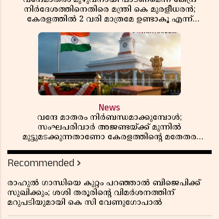
നിർദേശത്തിനെതിരെ മന്ത്രി കെ മുരളീധരൻ;
കേരളത്തിൽ 2 വരി മാത്രമേ ഉണ്ടാകൂ എന്ന്
പ്രതികരണം
News
വന്ദേ മാതരം നിർബന്ധമാക്കുമ്പോൾ;
സംഘപരിവാർ അജണ്ടയ്ക്ക് മുന്നിൽ
മുട്ടുമടക്കുന്നതാണോ കേരളത്തിന്റെ മതേതര
പാരമ്പര്യം?
Recommended
രാഹുൽ ഗാന്ധിയെ കുറ്റം പറഞ്ഞാൽ ബിജെപിക്ക്
സുഖിക്കും; ശശി തരൂരിന്റെ വിമർശനത്തിന്
മറുപടിയുമായി കെ സി വേണുഗോപാൽ