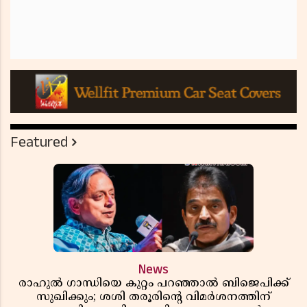
Featured
News
രാഹുൽ ഗാന്ധിയെ കുറ്റം പറഞ്ഞാൽ ബിജെപിക്ക്
സുഖിക്കും; ശശി തരൂരിന്റെ വിമർശനത്തിന്