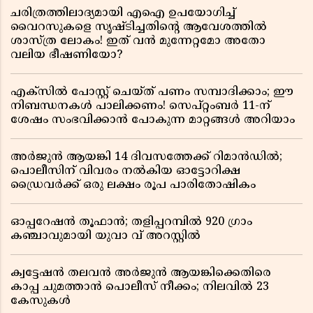
ചരിത്രത്തിലാദ്യമായി എഐ ഉപയോഗിച്ച്
വൈറസുകളെ സൃഷ്ടിച്ചതിന്റെ ആവേശത്തിൽ
ശാസ്ത്ര ലോകം! ഇത് വൻ മുന്നേറ്റമോ അതോ
വലിയ ഭീഷണിയോ?
എക്സിൽ പോസ്റ്റ് ചെയ്ത് പണം സമ്പാദിക്കാം; ഈ
നിബന്ധനകൾ പാലിക്കണം! സെപ്റ്റംബർ 11-ന്
ശേഷം സംഭവിക്കാൻ പോകുന്ന മാറ്റങ്ങൾ അറിയാം
അർജുൻ ആയങ്കി 14 ദിവസത്തേക്ക് റിമാൻഡിൽ;
പൊലീസിന് വിവരം നൽകിയ ഓട്ടോറിക്ഷ
ഡ്രൈവർക്ക് ഒരു ലക്ഷം രൂപ പാരിതോഷികം
ഓപ്പറേഷൻ തൂഫാൻ; തളിപ്പറമ്പിൽ 920 ഗ്രാം
കഞ്ചാവുമായി യുവാ വ് അറസ്റ്റിൽ
ക്വട്ടേഷൻ തലവൻ അർജുൻ ആയങ്കിക്കെതിരെ
കാപ്പ ചുമത്താൻ പൊലീസ് നീക്കം; നിലവിൽ 23
കേസുകൾ