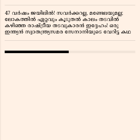
47 വർഷം ജയിലിൽ! സവർക്കറല്ല, മണ്ടേലയുമല്ല;
ലോകത്തിൽ ഏറ്റവും കൂടുതൽ കാലം തടവിൽ
കഴിഞ്ഞ രാഷ്ട്രീയ തടവുകാരൻ ഇദ്ദേഹം! ഒരു
ഇന്ത്യൻ സ്വാതന്ത്ര്യസമര സേനാനിയുടെ വേറിട്ട കഥ