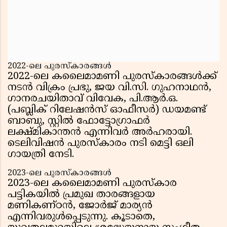
2022-ലെ പുരസ്‌കാരങ്ങൾ
2022-ലെ കലൈമാമണി പുരസ്‌കാരങ്ങൾക്ക്
നടൻ വിക്രം പ്രഭു, ജയ വി.സി. ഗുഹനാഥൻ,
ഗാനരചയിതാവ് വിവേക, പി.ആർ.ഒ.
(പബ്ലിക് റിലേഷൻസ് ഓഫീസർ) ഡയമണ്ട്
ബാബു, സ്റ്റിൽ ഫോട്ടോഗ്രാഫർ
ലക്ഷ്മികാന്തൻ എന്നിവർ അർഹരായി.
ടെലിവിഷൻ പുരസ്‌കാരം നടി മെട്ടി ഒലി
ഗായത്രി നേടി.
2023-ലെ പുരസ്‌കാരങ്ങൾ
2023-ലെ കലൈമാമണി പുരസ്‌കാര
പട്ടികയിൽ പ്രമുഖ താരങ്ങളായ
മണികണ്ഠൻ, ജോർജ് മാര്യൻ
എന്നിവരുൾപ്പെടുന്നു. കൂടാതെ,