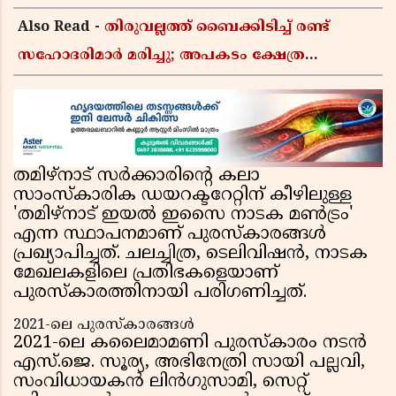
Also Read -
തിരുവല്ലത്ത് ബൈക്കിടിച്ച് രണ്ട്
സഹോദരിമാർ മരിച്ചു; അപകടം ക്ഷേത്ര
ദർശനത്തിന് പോകുന്നതിനിടെ
തമിഴ്‌നാട് സർക്കാരിൻ്റെ കലാ
സാംസ്കാരിക ഡയറക്ടറേറ്റിന് കീഴിലുള്ള
'തമിഴ്‌നാട് ഇയൽ ഇസൈ നാടക മൺട്രം'
എന്ന സ്ഥാപനമാണ് പുരസ്‌കാരങ്ങൾ
പ്രഖ്യാപിച്ചത്. ചലച്ചിത്ര, ടെലിവിഷൻ, നാടക
മേഖലകളിലെ പ്രതിഭകളെയാണ്
പുരസ്‌കാരത്തിനായി പരിഗണിച്ചത്.
2021-ലെ പുരസ്‌കാരങ്ങൾ
2021-ലെ കലൈമാമണി പുരസ്‌കാരം നടൻ
എസ്.ജെ. സൂര്യ, അഭിനേത്രി സായി പല്ലവി,
സംവിധായകൻ ലിൻഗുസാമി, സെറ്റ്