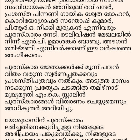
യുവതലമുറയിലെ ശ്രദ്ധേയനായ സംഗീത
സംവിധായകൻ അനിരുദ്ധ് രവിചന്ദർ,
പ്രശസ്ത പിന്നണി ഗായിക ശ്വേത മോഹൻ,
കൊറിയോഗ്രാഫർ സന്തോഷ് കുമാർ,
പി.ആർ.ഒ. നിക്കി മുരുകൻ എന്നിവരും
പുരസ്‌കാരം നേടി. ടെലിവിഷൻ മേഖലയിൽ
നിന്ന് എൻ.പി. ഉമാശങ്കർ ബാബു, അഴഗൻ
തമിഴ്മണി എന്നിവർക്കാണ് ഈ വർഷത്തെ
അംഗീകാരം.
പുരസ്‌കാര ജേതാക്കൾക്ക് മൂന്ന് പവൻ
വീതം വരുന്ന സ്വർണപ്പതക്കവും
പ്രശസ്തിപത്രവും നൽകും. അടുത്ത മാസം
നടക്കുന്ന പ്രത്യേക ചടങ്ങിൽ തമിഴ്‌നാട്
മുഖ്യമന്ത്രി എം.കെ. സ്റ്റാലിൻ
പുരസ്‌കാരങ്ങൾ വിതരണം ചെയ്യുമെന്നും
അധികൃതർ അറിയിച്ചു.
യേശുദാസിന് പുരസ്കാരം
ലഭിച്ചതിനെക്കുറിച്ചുള്ള നിങ്ങളുടെ
അഭിപ്രായം പങ്കുവെയ്ക്കൂ, നിങ്ങളുടെ