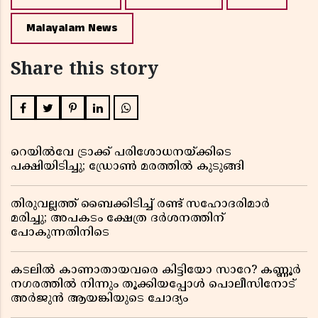
Malayalam News
Share this story
റെയിൽവേ ട്രാക്ക് പരിശോധനയ്ക്കിടെ
പക്ഷിയിടിച്ചു; ഡ്രോൺ മരത്തിൽ കുടുങ്ങി
തിരുവല്ലത്ത് ബൈക്കിടിച്ച് രണ്ട് സഹോദരിമാർ
മരിച്ചു; അപകടം ക്ഷേത്ര ദർശനത്തിന്
പോകുന്നതിനിടെ
കടലിൽ കാണാതായവരെ കിട്ടിയോ സാറേ? കണ്ണൂർ
നഗരത്തിൽ നിന്നും തൂക്കിയപ്പോൾ പൊലീസിനോട്
അർജുൻ ആയങ്കിയുടെ ചോദ്യം