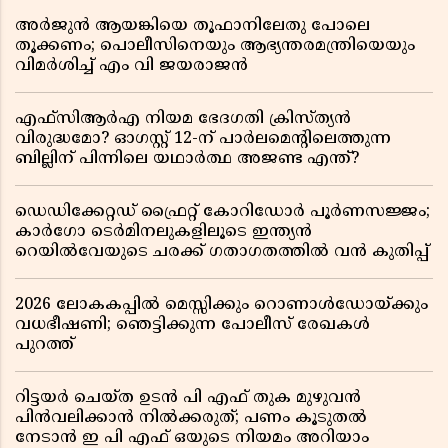
അർജുൻ ആയങ്കിയെ തൂഫാനിലേതു പോലെ
തൂക്കണം; പൊലീസിനെയും ആഭ്യന്തരമന്ത്രിയെയും
വിമർശിച്ച് എം വി ജയരാജൻ
എഫ്സിആർഎ നിയമ ഭേദഗതി ക്രിസ്ത്യൻ
വിരുദ്ധമോ? ഓഗസ്റ്റ് 12-ന് പാർലമെന്റിലെത്തുന്ന
ബില്ലിന് പിന്നിലെ യഥാർത്ഥ അജണ്ട എന്ത്?
ഡെഡിക്കേറ്റഡ് ഫ്രൈറ്റ് കോറിഡോർ പൂർണസജ്ജം;
കാർഗോ ടെർമിനലുകളിലൂടെ ഇന്ത്യൻ
റെയിൽവേയുടെ ചരക്ക് ഗതാഗതത്തിൽ വൻ കുതിപ്പ്
2026 ലോകകപ്പിൽ മെസ്സിക്കും റൊണാൾഡോയ്ക്കും
വധഭീഷണി; ഞെട്ടിക്കുന്ന പോലീസ് രേഖകൾ
പുറത്ത്
റിട്ടയർ ചെയ്ത ഉടൻ പി എഫ് തുക മുഴുവൻ
പിൻവലിക്കാൻ നിൽക്കരുത്; പണം കൂടുതൽ
നേടാൻ ഇ പി എഫ് ഒയുടെ നിയമം അറിയാം