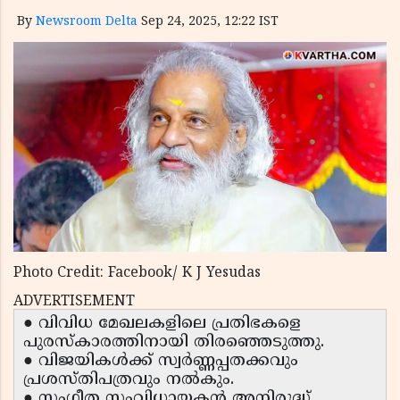
By
Newsroom Delta
Sep 24, 2025, 12:22 IST
Photo Credit: Facebook/ K J Yesudas
ADVERTISEMENT
● വിവിധ മേഖലകളിലെ പ്രതിഭകളെ
പുരസ്‌കാരത്തിനായി തിരഞ്ഞെടുത്തു.
● വിജയികൾക്ക് സ്വർണ്ണപ്പതക്കവും
പ്രശസ്തിപത്രവും നൽകും.
● സംഗീത സംവിധായകൻ അനിരുദ്ധ്