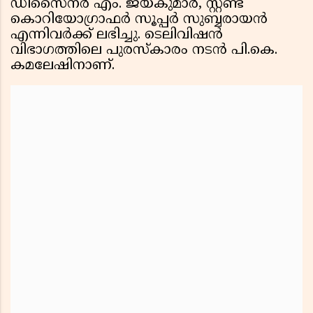
ഡിസൈനർ എം. ജയകുമാർ, സ്റ്റണ്ട്
കൊറിയോഗ്രാഫർ സൂപ്പർ സുബ്ബരായൻ
എന്നിവർക്ക് ലഭിച്ചു. ടെലിവിഷൻ
വിഭാഗത്തിലെ പുരസ്‌കാരം നടൻ പി.കെ.
കമലേഷിനാണ്.