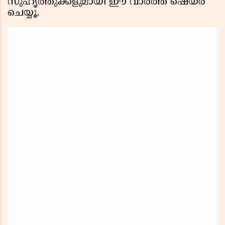
സുഹൃത്തുക്കളുമായി ഈ വാർത്ത ഷെയർ
ചെയ്യൂ.