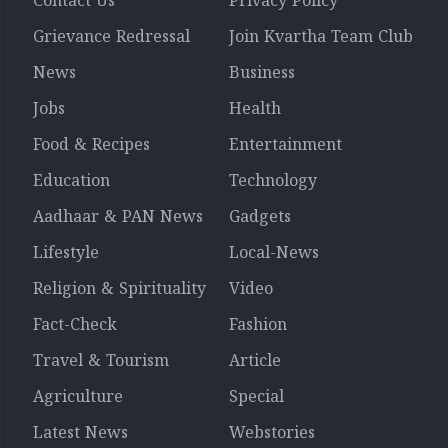
Contact Us
Privacy Policy
Grievance Redressal
Join Kvartha Team Club
News
Business
Jobs
Health
Food & Recipes
Entertainment
Education
Technology
Aadhaar & PAN News
Gadgets
Lifestyle
Local-News
Religion & Spirituality
Video
Fact-Check
Fashion
Travel & Tourism
Article
Agriculture
Special
Latest News
Webstories