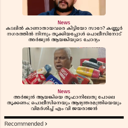
News
കടലിൽ കാണാതായവരെ കിട്ടിയോ സാറേ? കണ്ണൂർ
നഗരത്തിൽ നിന്നും തൂക്കിയപ്പോൾ പൊലീസിനോട്
അർജുൻ ആയങ്കിയുടെ ചോദ്യം
News
അർജുൻ ആയങ്കിയെ തൂഫാനിലേതു പോലെ
തൂക്കണം; പൊലീസിനെയും ആഭ്യന്തരമന്ത്രിയെയും
വിമർശിച്ച് എം വി ജയരാജൻ
Recommended