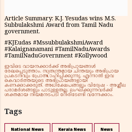
Article Summary: K.J. Yesudas wins M.S.
Subbulakshmi Award from Tamil Nadu
government.
#KJEudas #MssubbulakshmiAward
#Kalaignanamani #TamilNaduAwards
#TamilNaduGovernment #Kollywood
ഇവിടെ വായനക്കാർക്ക് അഭിപ്രായങ്ങൾ
രേഖപ്പെടുത്താം. സ്വതന്ത്രമായ ചിന്തയും അഭിപ്രായ
പ്രകടനവും പ്രോത്സാഹിപ്പിക്കുന്നു. എന്നാൽ ഇവ
കെവാർത്തയുടെ അഭിപ്രായങ്ങളായി
കണക്കാക്കരുത്. അധിക്ഷേപങ്ങളും വിദ്വേഷ - അശ്ലീല
പരാമർശങ്ങളും പാടുള്ളതല്ല. ലംഘിക്കുന്നവർക്ക്
ശക്തമായ നിയമനടപടി നേരിടേണ്ടി വന്നേക്കാം.
Tags
National News
Kerala News
News