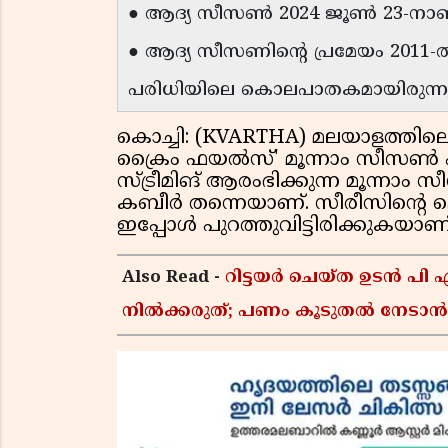
● ആദ്യ സീസൺ 2024 ജൂൺ 23-നാണ് സ
● ആദ്യ സീസണിൻ്റെ പ്രമേയം 2011
പരിധിയിലെ കൊലപാതകമായിരുന്നു
കൊച്ചി: (KVARTHA) മലയാളത്തില
ക്രൈം ഫയൽസ്' മൂന്നാം സീസൺ എത്
സ്ട്രീമിങ് ആരംഭിക്കുന്ന മൂന്നാ
കബീർ തന്നെയാണ്. സീരീസിൻ്റ
ഇപ്പോൾ പുറത്തുവിട്ടിരിക്കുകയാണ്
Also Read -
റിട്ടയർ ചെയ്ത ഉടൻ പി
നിൽക്കരുത്; പണം കൂടുതൽ നേടാൻ