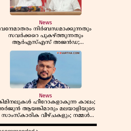
News
വന്ദേമാതരം നിർബന്ധമാക്കുന്നതും
സവർക്കറെ പുകഴ്ത്തുന്നതും
ആർഎസ്എസ് അജൻഡ;
ർക്കാരിനെതിരെ പിണറായി വിജയൻ
News
്രിമിനലുകൾ ഹീറോകളാകുന്ന കാലം;
ർജുൻ ആയങ്കിമാരും മലയാളിയുടെ
സാംസ്കാരിക വീഴ്ചകളും; നമ്മൾ
എങ്ങോട്ടാണ് പോകുന്നത്