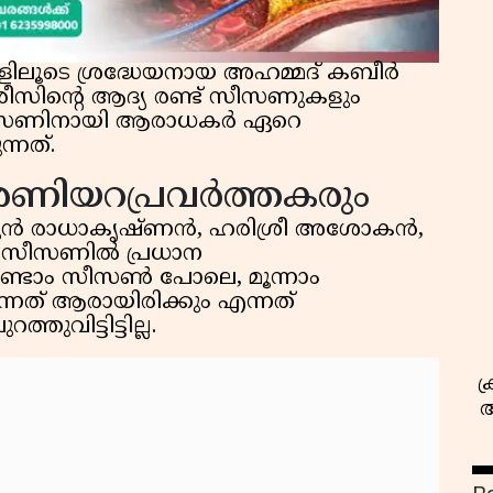
്ങളിലൂടെ ശ്രദ്ധേയനായ അഹമ്മദ് കബീർ
സിൻ്റെ ആദ്യ രണ്ട് സീസണുകളും
 സീസണിനായി ആരാധകർ ഏറെ
്നത്.
സ
 അണിയറപ്രവർത്തകരും
ുൻ രാധാകൃഷ്ണൻ, ഹരിശ്രീ അശോകൻ,
നാം സീസണിൽ പ്രധാന
 രണ്ടാം സീസൺ പോലെ, മൂന്നാം
നത് ആരായിരിക്കും എന്നത്
വിട്ടിട്ടില്ല.
ക
അ