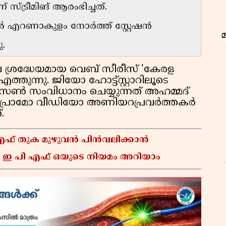
്ട്രീമിങ് ആരംഭിച്ചത്.
-ൽ എറണാകുളം നോർത്ത് സ്റ്റേഷൻ
.
െ ശ്രദ്ധേയമായ വെബ് സീരീസ് 'കേരള
തുന്നു. ജിയോ ഹോട്ട്സ്റ്റാറിലൂടെ
ം സീസൺ സംവിധാനം ചെയ്യുന്നത് അഹമ്മദ്
െ പ്രൊമോ വീഡിയോ അണിയറപ്രവർത്തകർ
.
 എഫ് തുക മുഴുവൻ പിൻവലിക്കാൻ
 ഇ പി എഫ് ഒയുടെ നിയമം അറിയാം
ഇ