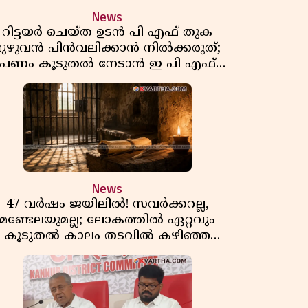
News
റിട്ടയർ ചെയ്ത ഉടൻ പി എഫ് തുക
മുഴുവൻ പിൻവലിക്കാൻ നിൽക്കരുത്;
പണം കൂടുതൽ നേടാൻ ഇ പി എഫ്
ഒയുടെ നിയമം അറിയാം
News
47 വർഷം ജയിലിൽ! സവർക്കറല്ല,
മണ്ടേലയുമല്ല; ലോകത്തിൽ ഏറ്റവും
കൂടുതൽ കാലം തടവിൽ കഴിഞ്ഞ
രാഷ്ട്രീയ തടവുകാരൻ ഇദ്ദേഹം! ഒരു
ന്ത്യൻ സ്വാതന്ത്ര്യസമര സേനാനിയുടെ
വേറിട്ട കഥ