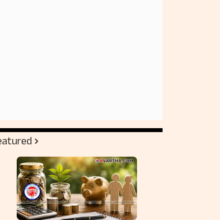
eatured