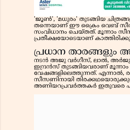
'ജൂൺ', 'മധുരം' തുടങ്ങിയ ചിത്രങ
തന്നെയാണ് ഈ ക്രൈം വെബ് സീരീ
സംവിധാനം ചെയ്തത്. മൂന്നാം
പ്രതീക്ഷയോടെയാണ് കാത്തിരിക്കുന
പ്രധാന താരങ്ങളും
നടൻ അജു വർഗീസ്, ലാൽ, അർജ
ഇന്ദ്രൻസ് തുടങ്ങിയവരാണ് മൂന്
വേഷങ്ങളിലെത്തുന്നത്. എന്നാൽ,
സീസണിനായി തിരക്കഥയൊരുക്കുന്
അണിയറപ്രവർത്തകർ ഇതുവരെ പുറത്തു