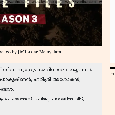
video by JioHotstar Malayalam
ന് സീസണുകളും സംവിധാനം ചെയ്യുന്നത്.
F
രാധാകൃഷ്ണൻ, ഹരിശ്രീ അശോകൻ,
രങ്ങൾ.
്രൈം ഫയൽസ് - ഷിജു, പാറയിൽ വീട്,