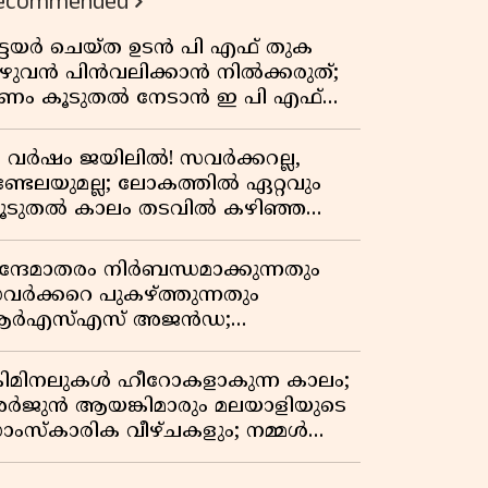
ecommended
ിട്ടയർ ചെയ്ത ഉടൻ പി എഫ് തുക
ുഴുവൻ പിൻവലിക്കാൻ നിൽക്കരുത്;
ണം കൂടുതൽ നേടാൻ ഇ പി എഫ്
യുടെ നിയമം അറിയാം
7 വർഷം ജയിലിൽ! സവർക്കറല്ല,
ണ്ടേലയുമല്ല; ലോകത്തിൽ ഏറ്റവും
ൂടുതൽ കാലം തടവിൽ കഴിഞ്ഞ
ാഷ്ട്രീയ തടവുകാരൻ ഇദ്ദേഹം! ഒരു
ന്ത്യൻ സ്വാതന്ത്ര്യസമര സേനാനിയുടെ
ന്ദേമാതരം നിർബന്ധമാക്കുന്നതും
േറിട്ട കഥ
വർക്കറെ പുകഴ്ത്തുന്നതും
ർഎസ്എസ് അജൻഡ;
ർക്കാരിനെതിരെ പിണറായി വിജയൻ
്രിമിനലുകൾ ഹീറോകളാകുന്ന കാലം;
ർജുൻ ആയങ്കിമാരും മലയാളിയുടെ
ാംസ്കാരിക വീഴ്ചകളും; നമ്മൾ
ങ്ങോട്ടാണ് പോകുന്നത്