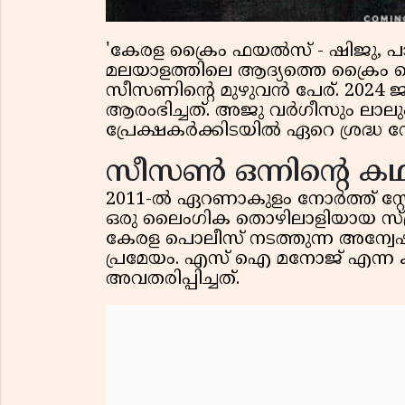
'കേരള ക്രൈം ഫയൽസ് - ഷിജു, പാറ
മലയാളത്തിലെ ആദ്യത്തെ ക്രൈം വ
സീസണിന്റെ മുഴുവൻ പേര്. 2024 ജൂൺ
ആരംഭിച്ചത്. അജു വർ​ഗീസും ലാലു
പ്രേക്ഷകർക്കിടയിൽ ഏറെ ശ്രദ്ധ നേ
സീസൺ ഒന്നിന്റെ കഥ
2011-ൽ ഏറണാകുളം നോർത്ത് സ്
ഒരു ലൈംഗിക തൊഴിലാളിയായ സ്ത്രീ
കേരള പൊലീസ് നടത്തുന്ന അന്വേ
പ്രമേയം. എസ് ഐ മനോജ് എന്ന 
അവതരിപ്പിച്ചത്.