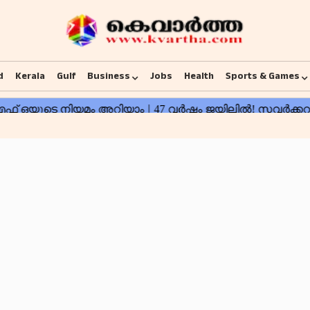
d
Kerala
Gulf
Business
Jobs
Health
Sports & Games