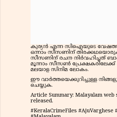
കുര്യൻ എന്ന സിഐയുടെ വേഷത്ത
ഒന്നാം സീസണിന് തിരക്കഥയൊരുക
സീസണിന് രചന നിർവഹിച്ചത് ബ
മൂന്നാം സീസൺ പ്രേക്ഷകരിലേക്ക
മലയാള സിനിമ ലോകം.
ഈ വാർത്തയെക്കുറിച്ചുള്ള നിങ്ങള
ചെയ്യുക.
Article Summary: Malayalam web s
released.
#KeralaCrimeFiles #AjuVarghese 
#Malayalam