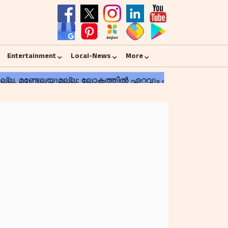
Entertainment
Local-News
More