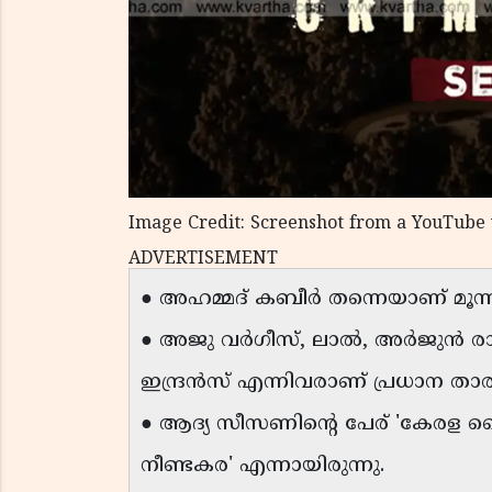
Image Credit: Screenshot from a YouTube 
ADVERTISEMENT
● അഹമ്മദ് കബീർ തന്നെയാണ് മൂന്
● അജു വർഗീസ്, ലാൽ, അർജുൻ 
ഇന്ദ്രൻസ് എന്നിവരാണ് പ്രധാന താ
● ആദ്യ സീസണിന്റെ പേര് 'കേരള ക
നീണ്ടകര' എന്നായിരുന്നു.