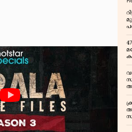
R
റ
മ
പ
ഒ
4
മ
ക
ര
ഇ
വ
വ
സ
ആ
സ
ക
അ
സ
എ