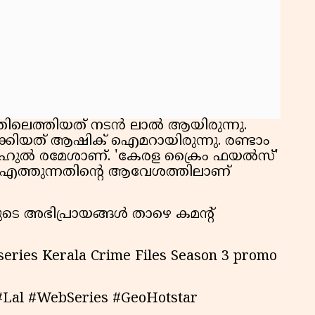
ിലെത്തിയത് നടൻ ലാൽ ആയിരുന്നു.
്കിയത് ആഷിക് ഐമറായിരുന്നു. രണ്ടാം
ാഹുൽ രമേശാണ്. 'കേരള ക്രൈം ഫയൽസ്'
് എത്തുന്നതിൻ്റെ ആവേശത്തിലാണ്
ുടെ അഭിപ്രായങ്ങൾ താഴെ കമൻ്റ്
eries Kerala Crime Files Season 3 promo
#Lal #WebSeries #GeoHotstar