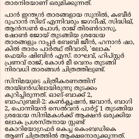
താരനിരയാണ് ഒരുമിക്കുന്നത്.
പാൻ ഇന്ത്യൻ താരങ്ങളായ സുനിൽ, കബീർ
ദുഹാൻ സിങ് എന്നിവരും ജഗദീഷ്, സിദ്ധിഖ്,
ആൻസൺ പോൾ, രാജ് തിരൺദാസു,
ഷോൺ ജോയ് തുടങ്ങിയ ശ്രദ്ധേയ
താരങ്ങളും റാപ്പർ ബേബി ജീൻ, ഹനാൻ ഷാ,
കിൽ താരം പാർത്ഥ് തീവാരി, 'ലോക'
ഫെയിം ഷിബിൻ എസ്. രാഘവ്, ഹിപ്സ്റ്റർ
പ്രണവ് രാജ്, കോൾ മീ വെനം തുടങ്ങി
നിരവധി താരങ്ങൾ ചിത്രത്തിലുണ്ട്.
സിനിമയുടെ ചിത്രീകരണത്തിന്
തായ്‌ലൻഡിലായിരുന്നു തുടക്കം
കുറിച്ചിരുന്നത്. ഓങ്-ബാക്ക് 2,
ബാഹുബലി-2: കൺക്ലൂഷൻ, ജവാൻ, ബാഗി
2, പൊന്നിയൻ സെൽവൻ പാർട്ട് 1 തുടങ്ങിയ
ശ്രദ്ധേയ സിനിമകൾക്ക് ആക്ഷൻ ഒരുക്കിയ
ലോക പ്രശസ്തനായ സ്റ്റണ്ട്
കോറിയോഗ്രഫർ കെച്ച കെംബഡികെ
ആണ് ചിത്രത്തിൽ ആക്ഷനൊരുക്കുന്നത്.