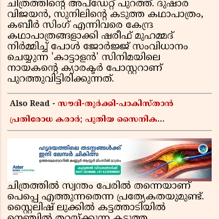
ചിത്രത്തിൻ്റെ അപ്ഡേറ്റ് പുറത്ത്. ദുഷാര
വിജയൻ, സുനിലിൻ്റെ കടുത്ത കഥാപാത്രം,
കബീർ സിംഗ് എന്നിവരെ കേന്ദ്ര
കഥാപാത്രങ്ങളാക്കി ഷരീഫ് മുഹമ്മദ്
നിർമ്മിച്ച് പോൾ ജോർജ്ജ് സംവിധാനം
ചെയ്യുന്ന 'കാട്ടാളൻ' സിനിമയിലെ
നായകൻ്റെ ക്യാരക്ടർ പോസ്റ്ററാണ്
പുറത്തുവിട്ടിരിക്കുന്നത്.
Also Read -
സൗദി-തുർക്കി-പാകിസ്താൻ
പ്രതിരോധ കരാർ; പുതിയ സൈനിക
ചേരിയല്ലെന്ന് സൗദി അറേബ്യ, വിമർശനവുമായി
ഇറാൻ
ചിത്രത്തിൽ സ്വന്തം പേരിൽ തന്നെയാണ്
പെപ്പെ എത്തുന്നതെന്ന പ്രത്യേകതയുമുണ്ട്.
സ്റ്റൈലിഷ് ലുക്കിൽ കട്ടത്താടിയിൽ
നെഞ്ചിൽ തറയ്ക്കുന്ന കടുത്ത