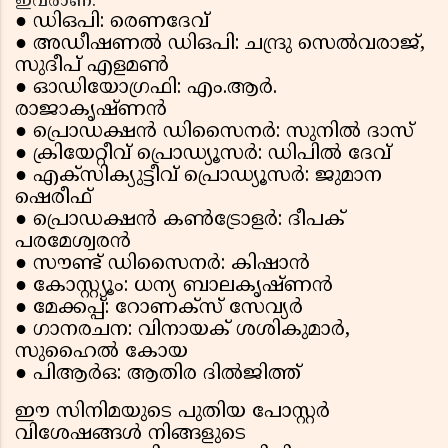
ഇവരാണ്:
● ഡിഒപി: രെണദേവ്
● അഡീഷണൽ ഡിഒപി: ചന്ദ്രു സെൽവരാജ്,
സുദീപ് എളമൺ
● ഓഡിയോഗ്രഫി: എം.ആർ.
രാജാകൃഷ്ണൻ
● പ്രൊഡക്ഷൻ ഡിസൈനർ: സുനിൽ ദാസ്
● ക്രിയേറ്റീവ് പ്രൊഡ്യൂസർ: ഡിപിൽ ദേവ്
● എക്സിക്യുട്ടീവ് പ്രൊഡ്യൂസർ: ജുമാന
ഷെരീഫ്
● പ്രൊഡക്ഷൻ കൺട്രോളർ: ദീപക്
പരമേശ്വരൻ
● സൗണ്ട് ഡിസൈനർ: കിഷാൻ
● കോസ്റ്റ്യൂം: ധന്യ ബാലകൃഷ്ണൻ
● മേക്കപ്പ്: റോണക്സ് സേവ്യർ
● ഗാനരചന: വിനായക് ശശികുമാർ,
സുഹൈൽ കോയ
● പിആർഒ: ആതിര ദിൽജിത്ത്
ഈ സിനിമയുടെ പുതിയ പോസ്റ്റർ
വിശേഷങ്ങൾ നിങ്ങളുടെ