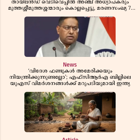
തായ്‌ലൻഡ് വെടിവെപ്പിൽ അഞ്ച് അധ്യാപകരും
മുത്തശ്ശീമുത്തശ്ശന്മാരും കൊല്ലപ്പെട്ടു, മരണസംഖ്യ 7;
ഞെട്ടിക്കുന്ന വെളിപ്പെടുത്തലുകൾ
News
‘വിദേശ ഫണ്ടുകൾ അമേരിക്കയും
നിയന്ത്രിക്കുന്നുണ്ടല്ലോ’; എഫ്സിആർഎ ബില്ലിലെ
യുഎസ് വിമർശനങ്ങൾക്ക് മറുപടിയുമായി ഇന്ത്യ