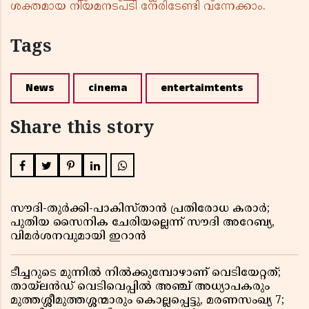
ശക്തമായ നിയമനടപടി നേരിടേണ്ടി വന്നേക്കാം.
Tags
News
cinema
entertaimtents
Share this story
സൗദി-തുർക്കി-പാകിസ്താൻ പ്രതിരോധ കരാർ;
പുതിയ സൈനിക ചേരിയല്ലെന്ന് സൗദി അറേബ്യ,
വിമർശനവുമായി ഇറാൻ
ടീച്ചറുടെ മുന്നിൽ നിൽക്കുമ്പോഴാണ് വെടിയേറ്റത്;
തായ്‌ലൻഡ് വെടിവെപ്പിൽ അഞ്ച് അധ്യാപകരും
മുത്തശ്ശീമുത്തശ്ശന്മാരും കൊല്ലപ്പെട്ടു, മരണസംഖ്യ 7;