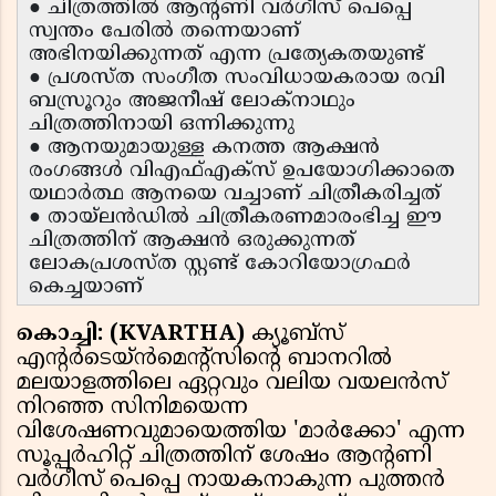
● ചിത്രത്തിൽ ആൻ്റണി വർഗീസ് പെപ്പെ
സ്വന്തം പേരിൽ തന്നെയാണ്
അഭിനയിക്കുന്നത് എന്ന പ്രത്യേകതയുണ്ട്
● പ്രശസ്ത സംഗീത സംവിധായകരായ രവി
ബസ്രൂറും അജനീഷ് ലോക്നാഥും
ചിത്രത്തിനായി ഒന്നിക്കുന്നു
● ആനയുമായുള്ള കനത്ത ആക്ഷൻ
രംഗങ്ങൾ വിഎഫ്എക്സ് ഉപയോഗിക്കാതെ
യഥാർത്ഥ ആനയെ വച്ചാണ് ചിത്രീകരിച്ചത്
● തായ്‌ലൻഡിൽ ചിത്രീകരണമാരംഭിച്ച ഈ
ചിത്രത്തിന് ആക്ഷൻ ഒരുക്കുന്നത്
ലോകപ്രശസ്ത സ്റ്റണ്ട് കോറിയോഗ്രഫർ
കെച്ചയാണ്
കൊച്ചി: (KVARTHA)
ക്യൂബ്സ്
എൻ്റർടെയ്ൻമെൻ്റ്സിൻ്റെ ബാനറിൽ
മലയാളത്തിലെ ഏറ്റവും വലിയ വയലൻസ്
നിറഞ്ഞ സിനിമയെന്ന
വിശേഷണവുമായെത്തിയ 'മാർക്കോ' എന്ന
സൂപ്പർഹിറ്റ് ചിത്രത്തിന് ശേഷം ആൻ്റണി
വർഗീസ് പെപ്പെ നായകനാകുന്ന പുത്തൻ