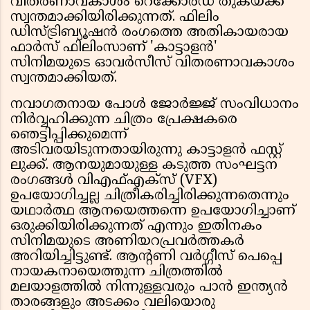
വിതരണാവകാശം റെക്കോർഡ് തുകയ്ക്ക്
സ്വന്തമാക്കിയിരിക്കുന്നത്. ഫിലിം
ഡിസ്ട്രിബ്യൂഷൻ രംഗത്തെ അതികായരായ
ഫാർസ് ഫിലിംസാണ് 'കാട്ടാളൻ'
സിനിമയുടെ ഓവർസീസ് വിതരണാവകാശം
സ്വന്തമാക്കിയത്.
നവാഗതനായ പോൾ ജോർജ്ജ് സംവിധാനം
നിർവ്വഹിക്കുന്ന ചിത്രം പ്രേക്ഷകരെ
ഞെട്ടിപ്പിക്കുമെന്ന്
അടിവരയിടുന്നതായിരുന്നു കാട്ടാളൻ ഫസ്റ്റ്
ലുക്ക്. ആനയുമായുള്ള കടുത്ത സംഘട്ടന
രംഗങ്ങൾ വിഎഫ്എക്സ് (VFX)
ഉപയോഗിച്ചല്ല ചിത്രീകരിച്ചിരിക്കുന്നതെന്നും
യഥാർത്ഥ ആനയെത്തന്നെ ഉപയോഗിച്ചാണ്
ഒരുക്കിയിരിക്കുന്നത് എന്നും ഇതിനകം
സിനിമയുടെ അണിയറപ്രവർത്തകർ
അറിയിച്ചിട്ടുണ്ട്. ആൻ്റണി വർഗ്ഗീസ് പെപ്പെ
നായകനായെത്തുന്ന ചിത്രത്തിൽ
മലയാളത്തിൽ നിന്നുള്ളവരും പാൻ ഇന്ത്യൻ
താരങ്ങളും അടക്കം വലിയൊരു