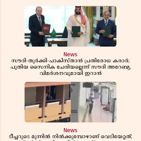
News
സൗദി-തുർക്കി-പാകിസ്താൻ പ്രതിരോധ കരാർ;
പുതിയ സൈനിക ചേരിയല്ലെന്ന് സൗദി അറേബ്യ,
വിമർശനവുമായി ഇറാൻ
News
ടീച്ചറുടെ മുന്നിൽ നിൽക്കുമ്പോഴാണ് വെടിയേറ്റത്;