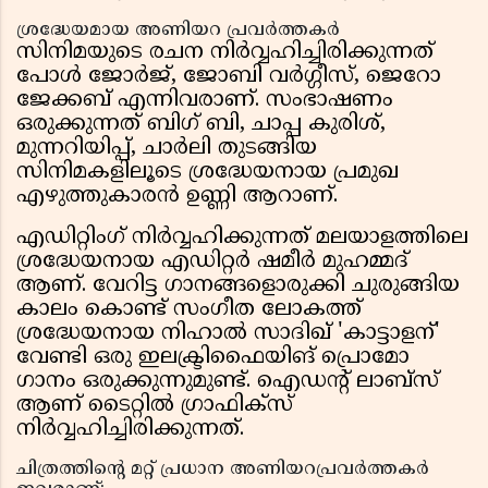
ശ്രദ്ധേയമായ അണിയറ പ്രവർത്തകർ
സിനിമയുടെ രചന നിർവ്വഹിച്ചിരിക്കുന്നത്
പോൾ ജോർജ്, ജോബി വർഗ്ഗീസ്, ജെറോ
ജേക്കബ് എന്നിവരാണ്. സംഭാഷണം
ഒരുക്കുന്നത് ബിഗ് ബി, ചാപ്പ കുരിശ്,
മുന്നറിയിപ്പ്, ചാർലി തുടങ്ങിയ
സിനിമകളിലൂടെ ശ്രദ്ധേയനായ പ്രമുഖ
എഴുത്തുകാരൻ ഉണ്ണി ആറാണ്.
എഡിറ്റിംഗ് നിർവ്വഹിക്കുന്നത് മലയാളത്തിലെ
ശ്രദ്ധേയനായ എഡിറ്റർ ഷമീർ മുഹമ്മദ്
ആണ്. വേറിട്ട ഗാനങ്ങളൊരുക്കി ചുരുങ്ങിയ
കാലം കൊണ്ട് സംഗീത ലോകത്ത്
ശ്രദ്ധേയനായ നിഹാൽ സാദിഖ് 'കാട്ടാളന്'
വേണ്ടി ഒരു ഇലക്ട്രിഫൈയിങ് പ്രൊമോ
ഗാനം ഒരുക്കുന്നുമുണ്ട്. ഐഡൻ്റ് ലാബ്സ്
ആണ് ടൈറ്റിൽ ഗ്രാഫിക്സ്
നിർവ്വഹിച്ചിരിക്കുന്നത്.
ചിത്രത്തിൻ്റെ മറ്റ് പ്രധാന അണിയറപ്രവർത്തകർ