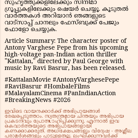
സുഹൃത്തുക്കളിലേക്കും സിനിമാ
ഗ്രൂപ്പുകളിലേക്കും ഷെയർ ചെയ്യൂ. കൂടുതൽ
വാർത്തകൾ അറിയാൻ ഞങ്ങളുടെ
വാട്സാപ്പ് ചാനലും ഫേസ്ബുക്ക് പേജും
ഫോളോ ചെയ്യുക.
Article Summary: The character poster of
Antony Varghese Pepe from his upcoming
high-voltage pan-Indian action thriller
"Kattalan," directed by Paul George with
music by Ravi Basrur, has been released.
#KattalanMovie #AntonyVarghesePepe
#RaviBasrur #HombaleFilms
#MalayalamCinema #PanIndianAction
#BreakingNews #2026
ഇവിടെ വായനക്കാർക്ക് അഭിപ്രായങ്ങൾ
രേഖപ്പെടുത്താം. സ്വതന്ത്രമായ ചിന്തയും അഭിപ്രായ
പ്രകടനവും പ്രോത്സാഹിപ്പിക്കുന്നു. എന്നാൽ ഇവ
കെവാർത്തയുടെ അഭിപ്രായങ്ങളായി
കണക്കാക്കരുത്. അധിക്ഷേപങ്ങളും വിദ്വേഷ - അശ്ലീല
പരാമർശങ്ങളും പാടുള്ളതല്ല. ലംഘിക്കുന്നവർക്ക്