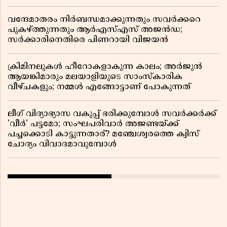
വന്ദേമാതരം നിർബന്ധമാക്കുന്നതും സവർക്കറെ
പുകഴ്ത്തുന്നതും ആർഎസ്എസ് അജൻഡ;
സർക്കാരിനെതിരെ പിണറായി വിജയൻ
ക്രിമിനലുകൾ ഹീറോകളാകുന്ന കാലം; അർജുൻ
ആയങ്കിമാരും മലയാളിയുടെ സാംസ്കാരിക
വീഴ്ചകളും; നമ്മൾ എങ്ങോട്ടാണ് പോകുന്നത്
ലീഗ് വിദ്യാഭ്യാസ വകുപ്പ് ഭരിക്കുമ്പോൾ സവർക്കർക്ക്
'വീർ' പട്ടമോ; സംഘപരിവാർ അജണ്ടയ്ക്ക്
പച്ചക്കൊടി കാട്ടുന്നതാര്? മഞ്ചേശ്വരത്തെ ക്വിസ്
ചോദ്യം വിവാദമാവുമ്പോൾ