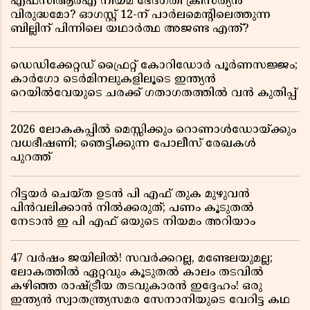
എഫ്സിആർഎ നിയമ ഭേദഗതി ക്രിസ്ത്യൻ
വിരുദ്ധമോ? ഓഗസ്റ്റ് 12-ന് പാർലമെന്റിലെത്തുന്ന
ബില്ലിന് പിന്നിലെ യഥാർത്ഥ അജണ്ട എന്ത്?
ഡെഡിക്കേറ്റഡ് ഫ്രൈറ്റ് കോറിഡോർ പൂർണസജ്ജം;
കാർഗോ ടെർമിനലുകളിലൂടെ ഇന്ത്യൻ
റെയിൽവേയുടെ ചരക്ക് ഗതാഗതത്തിൽ വൻ കുതിപ്പ്
2026 ലോകകപ്പിൽ മെസ്സിക്കും റൊണാൾഡോയ്ക്കും
വധഭീഷണി; ഞെട്ടിക്കുന്ന പോലീസ് രേഖകൾ
പുറത്ത്
റിട്ടയർ ചെയ്ത ഉടൻ പി എഫ് തുക മുഴുവൻ
പിൻവലിക്കാൻ നിൽക്കരുത്; പണം കൂടുതൽ
നേടാൻ ഇ പി എഫ് ഒയുടെ നിയമം അറിയാം
47 വർഷം ജയിലിൽ! സവർക്കറല്ല, മണ്ടേലയുമല്ല;
ലോകത്തിൽ ഏറ്റവും കൂടുതൽ കാലം തടവിൽ
കഴിഞ്ഞ രാഷ്ട്രീയ തടവുകാരൻ ഇദ്ദേഹം! ഒരു
ഇന്ത്യൻ സ്വാതന്ത്ര്യസമര സേനാനിയുടെ വേറിട്ട കഥ