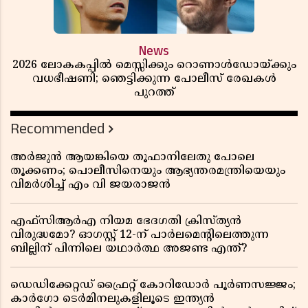
News
2026 ലോകകപ്പിൽ മെസ്സിക്കും റൊണാൾഡോയ്ക്കും
വധഭീഷണി; ഞെട്ടിക്കുന്ന പോലീസ് രേഖകൾ
പുറത്ത്
Recommended
അർജുൻ ആയങ്കിയെ തൂഫാനിലേതു പോലെ
തൂക്കണം; പൊലീസിനെയും ആഭ്യന്തരമന്ത്രിയെയും
വിമർശിച്ച് എം വി ജയരാജൻ
എഫ്സിആർഎ നിയമ ഭേദഗതി ക്രിസ്ത്യൻ
വിരുദ്ധമോ? ഓഗസ്റ്റ് 12-ന് പാർലമെന്റിലെത്തുന്ന
ബില്ലിന് പിന്നിലെ യഥാർത്ഥ അജണ്ട എന്ത്?
ഡെഡിക്കേറ്റഡ് ഫ്രൈറ്റ് കോറിഡോർ പൂർണസജ്ജം;
കാർഗോ ടെർമിനലുകളിലൂടെ ഇന്ത്യൻ