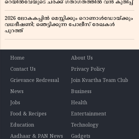
റെയിൽവേയുടെ ചരക്ക് ഗതാഗതത്തിൽ വൻ കുതിപ്പ്
2026 ലോകകപ്പിൽ മെസ്സിക്കും റൊണാൾഡോയ്ക്കും
വധഭീഷണി; ഞെട്ടിക്കുന്ന പോലീസ് രേഖകൾ
പുറത്ത്
Home
About Us
Contact Us
Privacy Policy
Grievance Redressal
Join Kvartha Team Club
News
Business
Jobs
Health
Food & Recipes
Entertainment
Education
Technology
Aadhaar & PAN News
Gadgets