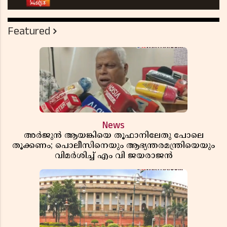
Featured
News
അർജുൻ ആയങ്കിയെ തൂഫാനിലേതു പോലെ
തൂക്കണം; പൊലീസിനെയും ആഭ്യന്തരമന്ത്രിയെയും
വിമർശിച്ച് എം വി ജയരാജൻ