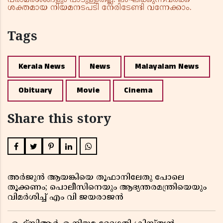
പരാമർശങ്ങളും പാടുള്ളതല്ല. ലംഘിക്കുന്നവർക്ക്
ശക്തമായ നിയമനടപടി നേരിടേണ്ടി വന്നേക്കാം.
Tags
Kerala News
News
Malayalam News
Obituary
Movie
Cinema
Share this story
അർജുൻ ആയങ്കിയെ തൂഫാനിലേതു പോലെ
തൂക്കണം; പൊലീസിനെയും ആഭ്യന്തരമന്ത്രിയെയും
വിമർശിച്ച് എം വി ജയരാജൻ