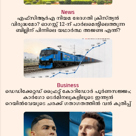
News
എഫ്സിആർഎ നിയമ ഭേദഗതി ക്രിസ്ത്യൻ
വിരുദ്ധമോ? ഓഗസ്റ്റ് 12-ന് പാർലമെന്റിലെത്തുന്ന
ബില്ലിന് പിന്നിലെ യഥാർത്ഥ അജണ്ട എന്ത്?
Business
ഡെഡിക്കേറ്റഡ് ഫ്രൈറ്റ് കോറിഡോർ പൂർണസജ്ജം;
കാർഗോ ടെർമിനലുകളിലൂടെ ഇന്ത്യൻ
റെയിൽവേയുടെ ചരക്ക് ഗതാഗതത്തിൽ വൻ കുതിപ്പ്