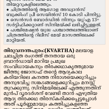
തിയറ്ററുകളിലെത്തും.
● ചിത്രത്തിന്റെ ആഗോള അഡ്വാൻസ്
ബുക്കിംഗ് പ്രീ സെയിൽസ് 10 കോടി പിന്നിട്ടു.
● സെൻസർ ബോർഡിൽ നിന്നും യു/എ 13+
സർട്ടിഫിക്കറ്റാണ് സിനിമയ്ക്ക് ലഭിച്ചിട്ടുള്ളത്.
● പശ്ചിമേഷ്യൻ യുദ്ധ പശ്ചാത്തലത്തിലാണ്
ചിത്രത്തിന്റെ റിലീസ് മേയ് മാസത്തിലേക്ക്
മാറ്റിയത്.
തിരുവനന്തപുരം:(KVARTHA)
മലയാള
ചലച്ചിത്ര രംഗത്ത് തനതായ ഒരു
ബ്രാൻഡായി മാറിയ പ്രമുഖ
സംവിധായകനും തിരക്കഥാകൃത്തുമായ
ജീത്തു ജോസഫ് തൻ്റെ ആദ്യകാല
കരിയറിലെ കനത്ത നിരാശയെക്കുറിച്ചും
അനുഭവിച്ച സങ്കടങ്ങളെക്കുറിച്ചും മനസ്സ്
തുറക്കുന്നു. സിനിമയിലേക്ക് എത്തുന്നതിന്
മുൻപ് ദൂരദർശന് വേണ്ടി താൻ എഴുതിയ
ആദ്യ തിരക്കഥ തിരസ്കരിക്കപ്പെട്ടപ്പോൾ
അത് പൂർണ്ണമായും കത്തിച്ചുകളഞ്ഞ