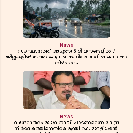
News
സംസ്ഥാനത്ത് അടുത്ത 5 ദിവസങ്ങളിൽ 7
ജില്ലകളിൽ മഞ്ഞ ജാഗ്രത; മണിമലയാറിൽ ജാഗ്രതാ
നിർദേശം
News
വന്ദേമാതരം മുഴുവനായി പാടണമെന്ന കേന്ദ്ര
നിർദേശത്തിനെതിരെ മന്ത്രി കെ മുരളീധരൻ;