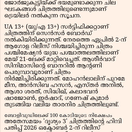
ജോർജുകുട്ടിയ്ക്ക് ഭയമുണ്ടാക്കുന്ന ചില
ഘടകങ്ങൾ ചിത്രത്തിലുണ്ടെന്നുമാണ്
ട്രെയിലർ നൽകുന്ന സൂചന.
UA 13+ (യു/എ 13+) സർട്ടിഫിക്കറ്റാണ്
ചിത്രത്തിന് സെൻസർ ബോർഡ്
നൽകിയിരിക്കുന്നത്. നേരത്തെ ഏപ്രിൽ 2-ന്
ആഗോള റിലീസ് നിശ്ചയിച്ചിരുന്ന ചിത്രം
പശ്ചിമേഷ്യൻ യുദ്ധ പശ്ചാത്തലത്തിലാണ്
മേയ് 21-ലേക്ക് മാറ്റിവെച്ചത്. ആശീർവാദ്
സിനിമാസിൻ്റെ ബാനറിൽ ആൻ്റണി
പെരുമ്പാവൂരാണ് ചിത്രം
നിർമ്മിച്ചിരിക്കുന്നത്. മോഹൻലാലിന് പുറമേ
മീന, അൻസിബ ഹസൻ, എസ്തർ അനിൽ,
ആശാ ശരത്, സിദ്ധിഖ്, കലാഭവൻ
ഷാജോൺ, ഇർഷാദ്, ഗണേഷ് കുമാർ
തുടങ്ങിയ വലിയ താരനിര ചിത്രത്തിലുണ്ട്.
ബോളിവുഡിലേക്ക് 100 കോടിയുടെ നിക്ഷേപം
അതേസമയം 'ദൃശ്യം 3' ചിത്രത്തിൻ്റെ ഹിന്ദി
പതിപ്പ് 2026 ഒക്ടോബർ 2-ന് റിലീസ്