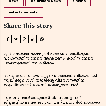
News
Malayalam News
cinema
entertainments
Share this story
മുൻ ബംഗാൾ മുഖ്യമന്ത്രി മമത ബാനർജിയുടെ
വാഹനത്തിന് നേരെ ആക്രമണം; കാറിന് നേരെ
പാഞ്ഞുകയറി അക്രമികൾ
രാഹുൽ ഗാന്ധിയെ കുറ്റം പറഞ്ഞാൽ ബിജെപിക്ക്
സുഖിക്കും; ശശി തരൂരിന്റെ വിമർശനത്തിന്
മറുപടിയുമായി കെ സി വേണുഗോപാൽ
സംസ്ഥാനത്ത് അടുത്ത 5 ദിവസങ്ങളിൽ 7
ജില്ലകളിൽ മഞ്ഞ ജാഗ്രത; മണിമലയാറിൽ ജാഗ്രതാ