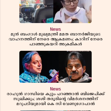
News
മുൻ ബംഗാൾ മുഖ്യമന്ത്രി മമത ബാനർജിയുടെ
വാഹനത്തിന് നേരെ ആക്രമണം; കാറിന് നേരെ
പാഞ്ഞുകയറി അക്രമികൾ
News
രാഹുൽ ഗാന്ധിയെ കുറ്റം പറഞ്ഞാൽ ബിജെപിക്ക്
സുഖിക്കും; ശശി തരൂരിന്റെ വിമർശനത്തിന്
മറുപടിയുമായി കെ സി വേണുഗോപാൽ