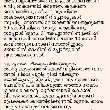
ആഗോളതലത്തിൽ വൻ പ്രതികരണമാണ്
ലഭിച്ചുകൊണ്ടിരിക്കുന്നത്. കളക്ഷൻ
റെക്കോർഡുകൾ പലതും ചിത്രം
തകർക്കുമെന്നാണ് റിപ്പോർട്ടുകൾ
സൂചിപ്പിക്കുന്നത്. മലയാളത്തിലെ ആദ്യത്തെ
50 കോടി ചിത്രം 'ദൃശ്യം' ആയിരുന്നു.
ഇപ്പോൾ 'ദൃശ്യം 3' അഡ്വാൻസ് ബുക്കിംഗ്
വേൾഡ് പ്രീ സെയിൽസ് മാത്രം 10 കോടി
കവിഞ്ഞുവെന്നാണ് സൗത്ത് ഇന്ത്യ
ബോക്സ് ഓഫീസ് റിപ്പോർട്ടുകൾ
വ്യക്തമാക്കുന്നത്.
യു/എ സർട്ടിഫിക്കറ്റും റിലീസ് മാറ്റവും
തൻ്റെ കുടുംബത്തിലേക്ക് വിളിക്കാതെ വന്ന
അതിഥിയെ ചുറ്റിപ്പറ്റി ജീവിക്കുന്ന
ജോർജുകുട്ടിയും കുടുംബവും ഇത്തവണ
പോലീസ് പിടിയിലാവുമോ അതോ നാലാം
ക്ലാസുകാരൻ്റെ കൂർമ്മബുദ്ധി കൊണ്ട്
വീണ്ടും രക്ഷപ്പെടുമോ എന്നറിയാനാണ്
പ്രേക്ഷകർ കാത്തിരിക്കുന്നത്. മൂന്നാം ഭാഗം
അല്പം ഇമോഷണലാണെന്നും