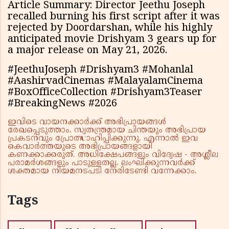
Article Summary: Director Jeethu Joseph
recalled burning his first script after it was
rejected by Doordarshan, while his highly
anticipated movie Drishyam 3 gears up for
a major release on May 21, 2026.
#JeethuJoseph #Drishyam3 #Mohanlal
#AashirvadCinemas #MalayalamCinema
#BoxOfficeCollection #Drishyam3Teaser
#BreakingNews #2026
ഇവിടെ വായനക്കാർക്ക് അഭിപ്രായങ്ങൾ
രേഖപ്പെടുത്താം. സ്വതന്ത്രമായ ചിന്തയും അഭിപ്രായ
പ്രകടനവും പ്രോത്സാഹിപ്പിക്കുന്നു. എന്നാൽ ഇവ
കെവാർത്തയുടെ അഭിപ്രായങ്ങളായി
കണക്കാക്കരുത്. അധിക്ഷേപങ്ങളും വിദ്വേഷ - അശ്ലീല
പരാമർശങ്ങളും പാടുള്ളതല്ല. ലംഘിക്കുന്നവർക്ക്
ശക്തമായ നിയമനടപടി നേരിടേണ്ടി വന്നേക്കാം.
Tags