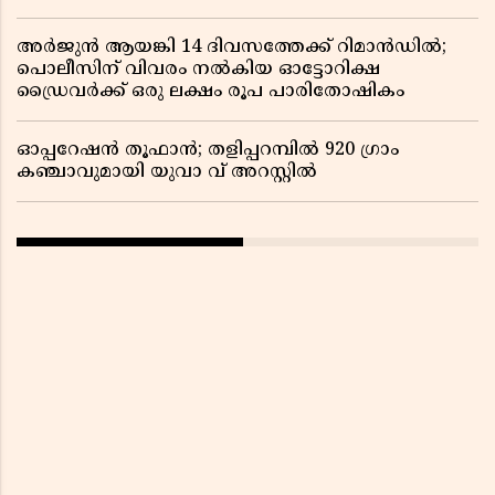
അർജുൻ ആയങ്കി 14 ദിവസത്തേക്ക് റിമാൻഡിൽ;
പൊലീസിന് വിവരം നൽകിയ ഓട്ടോറിക്ഷ
ഡ്രൈവർക്ക് ഒരു ലക്ഷം രൂപ പാരിതോഷികം
ഓപ്പറേഷൻ തൂഫാൻ; തളിപ്പറമ്പിൽ 920 ഗ്രാം
കഞ്ചാവുമായി യുവാ വ് അറസ്റ്റിൽ