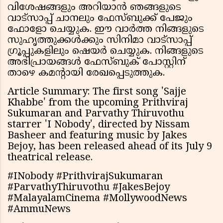
വിശേഷങ്ങളും അറിയാൻ ഞങ്ങളുടെ
വാട്സാപ്പ് ചാനലും ഫേസ്ബുക്ക് പേജും
ഫോളോ ചെയ്യുക. ഈ വാർത്ത നിങ്ങളുടെ
സുഹൃത്തുക്കൾക്കും സിനിമാ വാട്സാപ്പ്
ഗ്രൂപ്പുകളിലും ഷെയർ ചെയ്യുക. നിങ്ങളുടെ
അഭിപ്രായങ്ങൾ ഫേസ്ബുക് പോസ്റ്റിന്
താഴെ കമന്റായി രേഖപ്പെടുത്തുക.
Article Summary: The first song 'Sajje
Khabbe' from the upcoming Prithviraj
Sukumaran and Parvathy Thiruvothu
starrer 'I Nobody', directed by Nissam
Basheer and featuring music by Jakes
Bejoy, has been released ahead of its July 9
theatrical release.
#INobody #PrithvirajSukumaran
#ParvathyThiruvothu #JakesBejoy
#MalayalamCinema #MollywoodNews
#AmmuNews