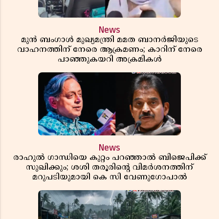
News
മുൻ ബംഗാൾ മുഖ്യമന്ത്രി മമത ബാനർജിയുടെ
വാഹനത്തിന് നേരെ ആക്രമണം; കാറിന് നേരെ
പാഞ്ഞുകയറി അക്രമികൾ
News
രാഹുൽ ഗാന്ധിയെ കുറ്റം പറഞ്ഞാൽ ബിജെപിക്ക്
സുഖിക്കും; ശശി തരൂരിന്റെ വിമർശനത്തിന്
മറുപടിയുമായി കെ സി വേണുഗോപാൽ