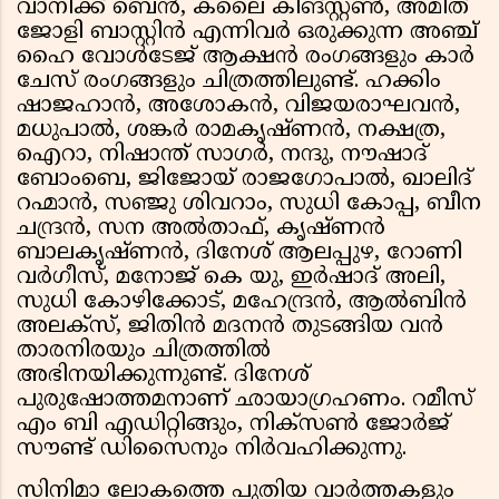
വാനിക്ക് ബെൻ, കലൈ കിങ്സ്റ്റൺ, അമിത്
ജോളി ബാസ്റ്റിൻ എന്നിവർ ഒരുക്കുന്ന അഞ്ച്
ഹൈ വോൾടേജ് ആക്ഷൻ രംഗങ്ങളും കാർ
ചേസ് രംഗങ്ങളും ചിത്രത്തിലുണ്ട്. ഹക്കിം
ഷാജഹാൻ, അശോകൻ, വിജയരാഘവൻ,
മധുപാൽ, ശങ്കർ രാമകൃഷ്ണൻ, നക്ഷത്ര,
ഐറാ, നിഷാന്ത് സാഗർ, നന്ദു, നൗഷാദ്
ബോംബെ, ജിജോയ് രാജഗോപാൽ, ഖാലിദ്
റഹ്മാൻ, സഞ്ജു ശിവറാം, സുധി കോപ്പ, ബീന
ചന്ദ്രൻ, സന അൽതാഫ്, കൃഷ്ണൻ
ബാലകൃഷ്ണൻ, ദിനേശ് ആലപ്പുഴ, റോണി
വർഗീസ്, മനോജ് കെ യു, ഇർഷാദ് അലി,
സുധി കോഴിക്കോട്, മഹേന്ദ്രൻ, ആൽബിൻ
അലക്സ്, ജിതിൻ മദനൻ തുടങ്ങിയ വൻ
താരനിരയും ചിത്രത്തിൽ
അഭിനയിക്കുന്നുണ്ട്. ദിനേശ്
പുരുഷോത്തമനാണ് ഛായാഗ്രഹണം. റമീസ്
എം ബി എഡിറ്റിങ്ങും, നിക്സൺ ജോർജ്
സൗണ്ട് ഡിസൈനും നിർവഹിക്കുന്നു.
സിനിമാ ലോകത്തെ പുതിയ വാർത്തകളും