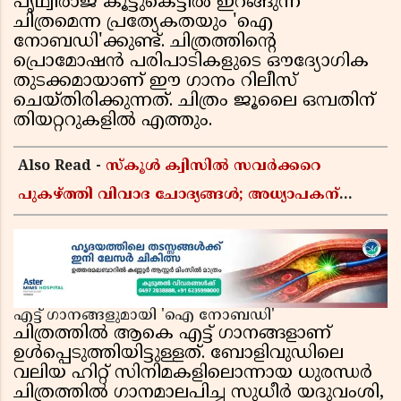
പൃഥ്വിരാജ് കൂട്ടുകെട്ടിൽ ഇറങ്ങുന്ന
ചിത്രമെന്ന പ്രത്യേകതയും 'ഐ
നോബഡി'ക്കുണ്ട്. ചിത്രത്തിൻ്റെ
പ്രൊമോഷൻ പരിപാടികളുടെ ഔദ്യോഗിക
തുടക്കമായാണ് ഈ ഗാനം റിലീസ്
ചെയ്തിരിക്കുന്നത്. ചിത്രം ജൂലൈ ഒമ്പതിന്
തിയറ്ററുകളിൽ എത്തും.
Also Read -
സ്കൂൾ ക്വിസിൽ സവർക്കറെ
പുകഴ്ത്തി വിവാദ ചോദ്യങ്ങൾ; അധ്യാപകന്
സസ്പെൻഷൻ
എട്ട് ഗാനങ്ങളുമായി 'ഐ നോബഡി'
ചിത്രത്തിൽ ആകെ എട്ട് ഗാനങ്ങളാണ്
ഉൾപ്പെടുത്തിയിട്ടുള്ളത്. ബോളിവുഡിലെ
വലിയ ഹിറ്റ് സിനിമകളിലൊന്നായ ധുരന്ധർ
ചിത്രത്തിൽ ഗാനമാലപിച്ച സുധീർ യദുവംശി,