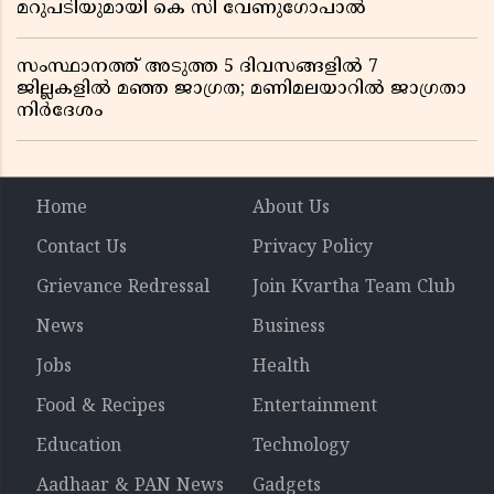
മറുപടിയുമായി കെ സി വേണുഗോപാൽ
സംസ്ഥാനത്ത് അടുത്ത 5 ദിവസങ്ങളിൽ 7
ജില്ലകളിൽ മഞ്ഞ ജാഗ്രത; മണിമലയാറിൽ ജാഗ്രതാ
നിർദേശം
Home
About Us
Contact Us
Privacy Policy
Grievance Redressal
Join Kvartha Team Club
News
Business
Jobs
Health
Food & Recipes
Entertainment
Education
Technology
Aadhaar & PAN News
Gadgets