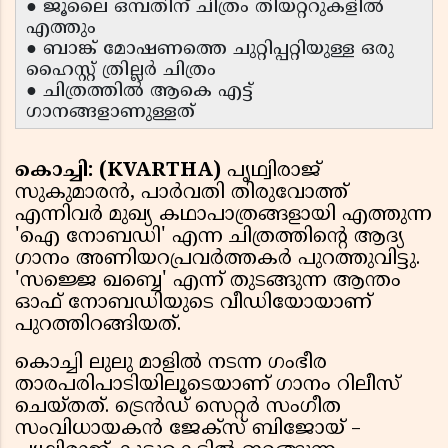
● ജൂലൈ ഒമ്പതിന് ചിത്രം തിയറ്ററുകളിൽ
എത്തും
● ബാങ്ക് മോഷണത്തെ ചുറ്റിപ്പറ്റിയുള്ള ഒരു
ഹൈസ്റ്റ് ത്രില്ലർ ചിത്രം
● ചിത്രത്തിൽ ആകെ എട്ട്
ഗാനങ്ങളാണുള്ളത്
കൊച്ചി: (KVARTHA)
പൃഥ്വിരാജ്
സുകുമാരൻ, പാർവതി തിരുവോത്ത്
എന്നിവർ മുഖ്യ കഥാപാത്രങ്ങളായി എത്തുന്ന
'ഐ നോബഡി' എന്ന ചിത്രത്തിൻ്റെ ആദ്യ
ഗാനം അണിയറപ്രവർത്തകർ പുറത്തുവിട്ടു.
'സജ്ജെ ഖബ്ബെ' എന്ന് തുടങ്ങുന്ന ആന്തം
ഓഫ് നോബഡിയുടെ വീഡിയോയാണ്
പുറത്തിറങ്ങിയത്.
കൊച്ചി ലുലു മാളിൽ നടന്ന ഗംഭീര
താരപരിപാടിയിലൂടെയാണ് ഗാനം റിലീസ്
ചെയ്തത്. ട്രെൻഡ് സെറ്റർ സംഗീത
സംവിധായകൻ ജേക്സ് ബിജോയ് –