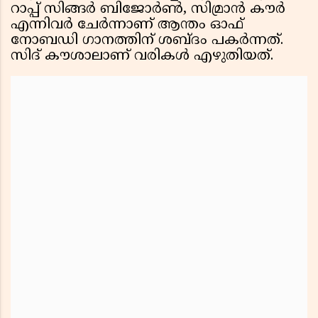
റാപ്പ് സിങ്ങർ ബിജോർൺ, സിമ്രാൻ കൗർ
എന്നിവർ ചേർന്നാണ് ആന്തം ഓഫ്
നോബഡി ഗാനത്തിന് ശബ്ദം പകർന്നത്.
സിദ് കൗശാലാണ് വരികൾ എഴുതിയത്.