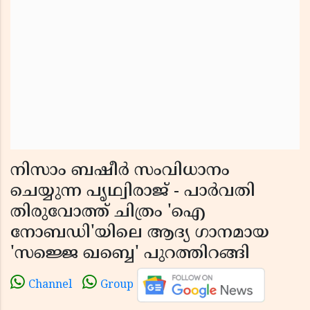
നിസാം ബഷീർ സംവിധാനം
ചെയ്യുന്ന പൃഥ്വിരാജ് - പാർവതി
തിരുവോത്ത് ചിത്രം 'ഐ
നോബഡി'യിലെ ആദ്യ ഗാനമായ
'സജ്ജെ ഖബ്ബെ' പുറത്തിറങ്ങി
Channel
Group