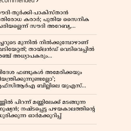
ecommended
ൗദി-തുർക്കി-പാകിസ്താൻ
്രതിരോധ കരാർ; പുതിയ സൈനിക
േരിയല്ലെന്ന് സൗദി അറേബ്യ,
ിമർശനവുമായി ഇറാൻ
ീച്ചറുടെ മുന്നിൽ നിൽക്കുമ്പോഴാണ്
െടിയേറ്റത്; തായ്‌ലൻഡ് വെടിവെപ്പിൽ
ഞ്ച് അധ്യാപകരും
ത്തശ്ശീമുത്തശ്ശന്മാരും കൊല്ലപ്പെട്ടു,
രണസംഖ്യ 7; ഞെട്ടിക്കുന്ന
വിദേശ ഫണ്ടുകൾ അമേരിക്കയും
െളിപ്പെടുത്തലുകൾ
യന്ത്രിക്കുന്നുണ്ടല്ലോ’;
ഫ്സിആർഎ ബില്ലിലെ യുഎസ്
ിമർശനങ്ങൾക്ക് മറുപടിയുമായി ഇന്ത്യ
്ണിൽ പിറന്ന് മണ്ണിലേക്ക് മടങ്ങുന്ന
നുഷ്യൻ; നഷ്ടപ്പെട്ട പഴയകാലത്തിൻ്റെ
ുരിക്കുന്ന ഓർമക്കുറിപ്പ്