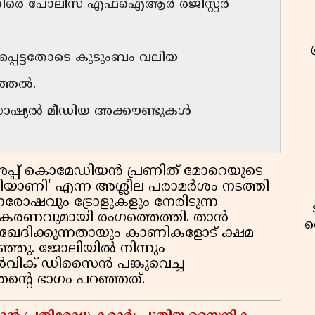
കെതിരെ പോലീസ് എഫ്ഐആർ രജിസ്റ്റർ
പ്പെട്ടതോടെ കുടുംബം വലിയ
ുത്തൽ.
റ് സോഷ്യൽ മീഡിയ അക്കൗണ്ടുകൾ
 അപ്പ് കൊമേഡിയൻ പ്രണിത് മോറെയുടെ
രിയാണി' എന്ന അശ്ലീല പരാമർശം നടത്തി
ഷവും ട്രോളുകളും നേരിടുന്ന
ീകരണവുമായി രംഗത്തെത്തി. താൻ
വ
േദിക്കുന്നതായും കാണികളോട് ക്ഷമ
്ഞു. ജോലിയിൽ നിന്നും
്റ്റാർവിക് ഡിസൈൻ പങ്കുവെച്ച
്റെ ഭാഗം പറഞ്ഞത്.