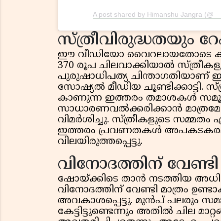
A post shared by Himanshu Jangra (@_
സ്ത്രീവിരുദ്ധതയും റേപ
ഈ വീഡിയോ വൈറലായതോടെ കടുത
370 രൂപ ചിലവാക്കിയാൽ സ്ത്രീക
പുരുഷാധിപത്യ ചിന്താഗതിയാണ് ഈ
സോഷ്യൽ മീഡിയ ചൂണ്ടിക്കാട്ടി. 
കാണുന്ന ഇത്തരം തമാശകൾ സമൂഹത
സാധാരണവൽക്കരിക്കാൻ മാത്രമേ 
വിമർശിച്ചു. സ്ത്രീകളുടെ സമ്മതം
ഇത്തരം പ്രവണതകൾ അപകടകരമാണെന്
വിലയിരുത്തപ്പെട്ടു.
വിനോദത്തിന് വേണ്ടി
ഷോയ്ക്കിടെ താൻ നടത്തിയ അധ
വിനോദത്തിന് വേണ്ടി മാത്രം ഉണ്ട
അവകാശപ്പെട്ടു. മുൻപ് പലരും 
കേട്ടിട്ടുണ്ടെന്നും അതിൽ ചില മാ