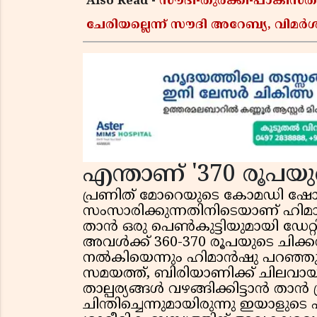
Also Read -
സൗദി-തുർക്കി-പാകിസ
ചേരിയല്ലെന്ന് സൗദി അറേബ്യ, വി
എന്താണ് '370 രൂപയ
പ്രണിത് മോറെയുടെ കോമഡി ഷോയ
സംസാരിക്കുന്നതിനിടെയാണ് ഹിമ
താൻ ഒരു പെൺകുട്ടിയുമായി ഡേറ്റി
അവൾക്ക് 360-370 രൂപയുടെ ചിക്
നൽകിയെന്നും ഹിമാൻഷു പറഞ്ഞു. പ
സമയത്ത്, ബിരിയാണിക്ക് ചിലവാ
താല്പര്യങ്ങൾ വഴങ്ങിക്കിട്ടാൻ താൻ 
ചിന്തിച്ചെന്നുമായിരുന്നു ഇയാള