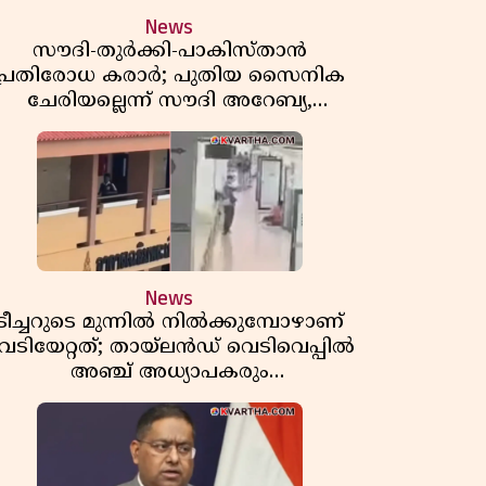
News
സൗദി-തുർക്കി-പാകിസ്താൻ
പ്രതിരോധ കരാർ; പുതിയ സൈനിക
ചേരിയല്ലെന്ന് സൗദി അറേബ്യ,
വിമർശനവുമായി ഇറാൻ
News
ടീച്ചറുടെ മുന്നിൽ നിൽക്കുമ്പോഴാണ്
െടിയേറ്റത്; തായ്‌ലൻഡ് വെടിവെപ്പിൽ
അഞ്ച് അധ്യാപകരും
മുത്തശ്ശീമുത്തശ്ശന്മാരും കൊല്ലപ്പെട്ടു,
മരണസംഖ്യ 7; ഞെട്ടിക്കുന്ന
വെളിപ്പെടുത്തലുകൾ