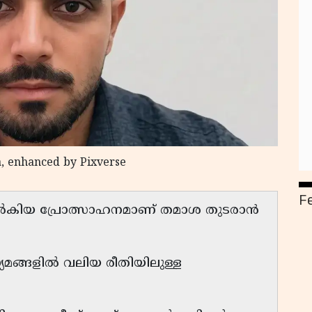
, enhanced by Pixverse
F
ൽകിയ പ്രോത്സാഹനമാണ് തമാശ തുടരാൻ
ങ്ങളിൽ വലിയ രീതിയിലുള്ള