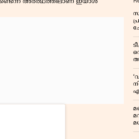
R
ണ്ടെന്ന അർത്ഥത്തിലാണ് ഇയാൾ
സ
പ
ച
വ
ട
വ
അ
മു
മ
‘
വ
നി
എ
വ
മണ
മ
മധ