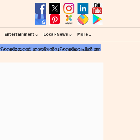
Entertainment
Local-News
More