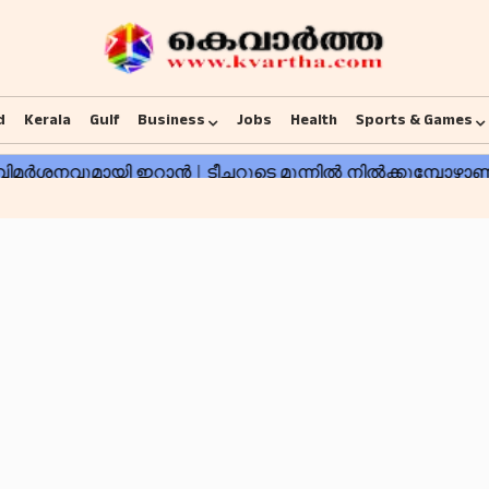
d
Kerala
Gulf
Business
Jobs
Health
Sports & Games