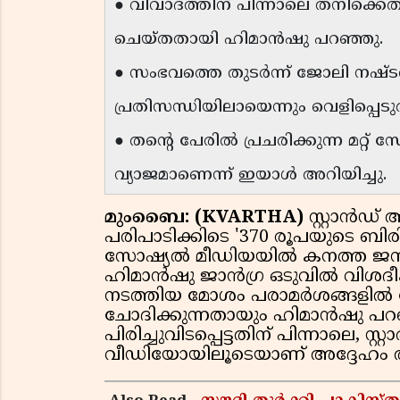
● വിവാദത്തിന് പിന്നാലെ തനിക്
ചെയ്തതായി ഹിമാൻഷു പറഞ്ഞു.
● സംഭവത്തെ തുടർന്ന് ജോലി നഷ്ട
പ്രതിസന്ധിയിലായെന്നും വെളിപ്പെട
● തന്റെ പേരിൽ പ്രചരിക്കുന്ന മറ്
വ്യാജമാണെന്ന് ഇയാൾ അറിയിച്ചു.
മുംബൈ: (KVARTHA)
സ്റ്റാൻഡ്
പരിപാടിക്കിടെ '370 രൂപയുടെ ബി
സോഷ്യൽ മീഡിയയിൽ കനത്ത ജനരോ
ഹിമാൻഷു ജാൻഗ്ര ഒടുവിൽ വിശദ
നടത്തിയ മോശം പരാമർശങ്ങളിൽ ഖ
ചോദിക്കുന്നതായും ഹിമാൻഷു പറഞ
പിരിച്ചുവിടപ്പെട്ടതിന് പിന്നാലെ, സ
വീഡിയോയിലൂടെയാണ് അദ്ദേഹം തന