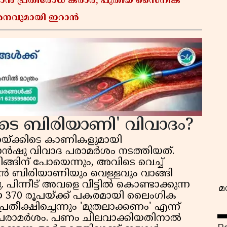
്താൻ പ്രതിരോധ കരാർ; പുതിയ സൈനിക
മർശനവുമായി ഇറാൻ
വ
ുടെ ബിരിയാണി' വിവാദം?
്ക്കിടെ കാണികളുമായി
ാൻഷു വിവാദ പരാമർശം നടത്തിയത്.
ങ്ങിന് പോയെന്നും, അവിടെ വെച്ച്
കൻ ബിരിയാണിയും വെള്ളവും വാങ്ങി
ിന്നീട് അവളെ വീട്ടിൽ കൊണ്ടാക്കുന്ന
മ
യ 370 രൂപയ്ക്ക് പകരമായി ലൈംഗിക
പ്രതീക്ഷിച്ചെന്നും 'മുതലാക്കണം' എന്ന്
ുടെ പരാമർശം. പണം ചിലവാക്കിയതിനാൽ