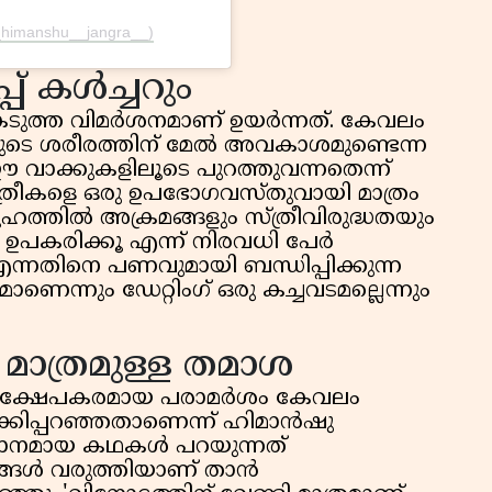
_himanshu__jangra__)
്പ് കൾച്ചറും
്ത വിമർശനമാണ് ഉയർന്നത്. കേവലം
ളുടെ ശരീരത്തിന് മേൽ അവകാശമുണ്ടെന്ന
 വാക്കുകളിലൂടെ പുറത്തുവന്നതെന്ന്
സ്ത്രീകളെ ഒരു ഉപഭോഗവസ്തുവായി മാത്രം
്തിൽ അക്രമങ്ങളും സ്ത്രീവിരുദ്ധതയും
ഉപകരിക്കൂ എന്ന് നിരവധി പേർ
 എന്നതിനെ പണവുമായി ബന്ധിപ്പിക്കുന്ന
നും ഡേറ്റിംഗ് ഒരു കച്ചവടമല്ലെന്നും
 മാത്രമുള്ള തമാശ
ിക്ഷേപകരമായ പരാമർശം കേവലം
ാക്കിപ്പറഞ്ഞതാണെന്ന് ഹിമാൻഷു
സമാനമായ കഥകൾ പറയുന്നത്
റ്റങ്ങൾ വരുത്തിയാണ് താൻ