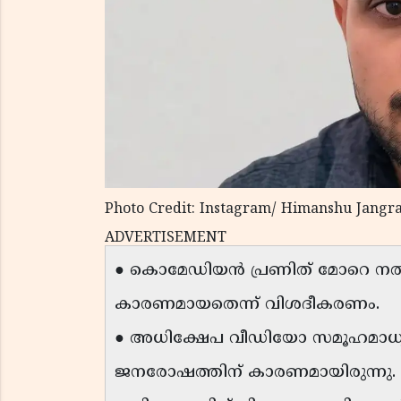
Photo Credit: Instagram/ Himanshu Jangra
ADVERTISEMENT
● കൊമേഡിയൻ പ്രണിത് മോറെ ന
കാരണമായതെന്ന് വിശദീകരണം.
● അധിക്ഷേപ വീഡിയോ സമൂഹമാധ്യമ
ജനരോഷത്തിന് കാരണമായിരുന്നു.