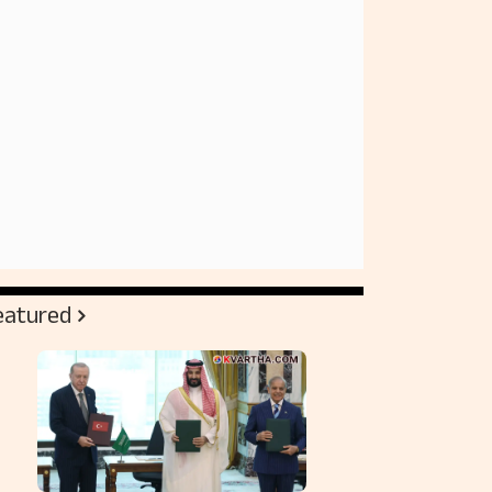
eatured