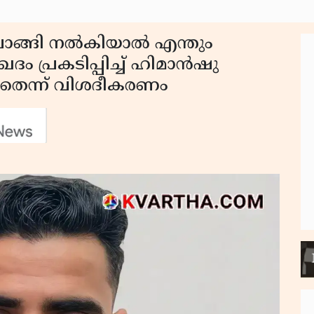
വാങ്ങി നൽകിയാൽ എന്തും
ദം പ്രകടിപ്പിച്ച് ഹിമാൻഷു
ഞതെന്ന് വിശദീകരണം