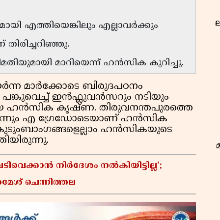
ല
ുമായി എത്തിയെങ്കിലും എല്ലാവർക്കും
 തിരിച്ചറിഞ്ഞു.
മതിയുമായി മാറിയെന്ന് ഹൻസിക കുറിച്ചു.
ർന്ന മാർക്കോടെ ബിരുദപഠനം
പങ്കുവെച്ച് ഇൻഫ്ലുവൻസറും നടിയും
യ ഹൻസിക കൃഷ്ണ. തിരുവനന്തപുരത്തെ
ന്നും എ ഗ്രേഡോടെയാണ് ഹൻസിക
 കുടുംബാംഗങ്ങളെല്ലാം ഹൻസികയുടെ
യിരുന്നു.
വെക്കാൻ നിർദേശം നൽകിയിട്ടില്ല';
ഭ
രമേശ് ചെന്നിത്തല