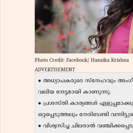
Photo Credit: Facebook/ Hansika Krishna
ADVERTISEMENT
● അധ്യാപകരുടെ സ്നേഹവും അംഗീ
വലിയ നേട്ടമായി കാണുന്നു.
● പ്രശസ്തി കാര്യങ്ങൾ എളുപ്പമാക്കു
ഒറ്റപ്പെടുത്തലും നേരിടേണ്ടി വന്നിട്ട
● വിശ്വസിച്ച ചിലരാൽ വഞ്ചിക്കപ്