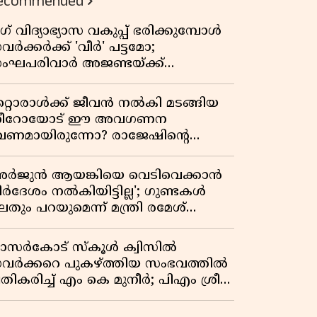
ecommended
ഗ് വിദ്യാഭ്യാസ വകുപ്പ് ഭരിക്കുമ്പോൾ
വർക്കർക്ക് 'വീർ' പട്ടമോ;
ംഘപരിവാർ അജണ്ടയ്ക്ക്
്ചക്കൊടി കാട്ടുന്നതാര്?
ഞ്ചേശ്വരത്തെ ക്വിസ് ചോദ്യം
റ്റൊരാൾക്ക് ജീവൻ നൽകി മടങ്ങിയ
ിവാദമാവുമ്പോൾ
ീറോയോട് ഈ അവഗണന
േണമായിരുന്നോ? രാജേഷിൻ്റെ
ൗതിക ശരീരത്തോടുള്ള അനാദരവിൽ
ളിപ്പടരുന്ന ജനരോഷവും പാഠവും
അർജുൻ ആയങ്കിയെ വെടിവെക്കാൻ
ിർദേശം നൽകിയിട്ടില്ല'; ഗുണ്ടകൾ
തും പറയുമെന്ന് മന്ത്രി രമേശ്
െന്നിത്തല
ാസർകോട് സ്കൂൾ ക്വിസിൽ
വർക്കറെ പുകഴ്ത്തിയ സംഭവത്തിൽ
രതികരിച്ച് എം കെ മുനീർ; പിഎം ശ്രീ
ദ്ധതിയിലും പ്രതികരണം