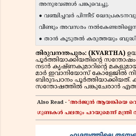
അനുഭവങ്ങൾ പങ്കുവെച്ചു.
● വഞ്ചിച്ചവർ പിന്നീട് ഖേദപ്രകടനവ
വീണ്ടും അവസരം നൽകേണ്ടതില്ലെന്ന്
● താൻ കൂടുതൽ കരുത്തയും ബുദ്ധി
തിരുവനന്തപുരം: (KVARTHA)
ഉയ
പൂർത്തിയാക്കിയതിൻ്റെ സന്തോഷം 
നടൻ കൃഷ്ണകുമാറിൻ്റെ മകളുമാ
മാർ ഇവാനിയോസ് കോളേജിൽ നി
ബിരുദപഠനം പൂർത്തിയാക്കിയത്.
സന്തോഷത്തിൽ പങ്കുചേരാൻ എത്തി
Also Read -
'അർജുൻ ആയങ്കിയെ വെടി
ഗുണ്ടകൾ പലതും പറയുമെന്ന് മന്ത്രി 