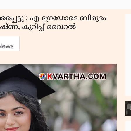
കപ്പെട്ടു'; എ ഗ്രേഡോടെ ബിരുദം
ഷ്ണ, കുറിപ്പ് വൈറൽ