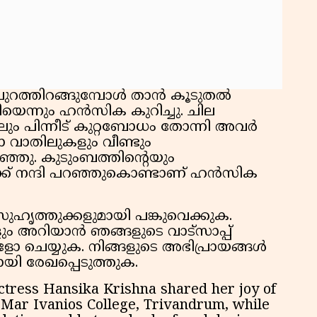
 പുറത്തിറങ്ങുമ്പോൾ താൻ കൂടുതൽ
ിയെന്നും ഹൻസിക കുറിച്ചു. ചില
കിലും പിന്നീട് കുറ്റബോധം തോന്നി അവർ
്ലാ വാതിലുകളും വീണ്ടും
റിഞ്ഞു. കുടുംബത്തിൻ്റെയും
ക്ക് നന്ദി പറഞ്ഞുകൊണ്ടാണ് ഹൻസിക
ഹൃത്തുക്കളുമായി പങ്കുവെക്കുക.
ം അറിയാൻ ഞങ്ങളുടെ വാട്സാപ്പ്
 ചെയ്യുക. നിങ്ങളുടെ അഭിപ്രായങ്ങൾ
ായി രേഖപ്പെടുത്തുക.
ctress Hansika Krishna shared her joy of
 Mar Ivanios College, Trivandrum, while