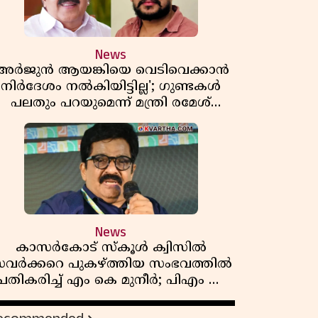
News
'അർജുൻ ആയങ്കിയെ വെടിവെക്കാൻ
നിർദേശം നൽകിയിട്ടില്ല'; ഗുണ്ടകൾ
പലതും പറയുമെന്ന് മന്ത്രി രമേശ്
ചെന്നിത്തല
News
കാസർകോട് സ്കൂൾ ക്വിസിൽ
വർക്കറെ പുകഴ്ത്തിയ സംഭവത്തിൽ
പ്രതികരിച്ച് എം കെ മുനീർ; പിഎം ശ്രീ
പദ്ധതിയിലും പ്രതികരണം