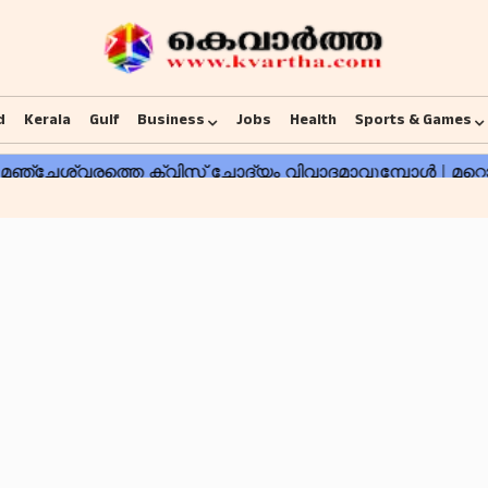
d
Kerala
Gulf
Business
Jobs
Health
Sports & Games