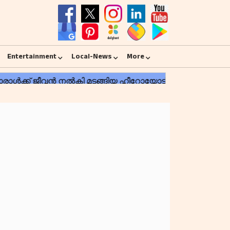
Entertainment
Local-News
More