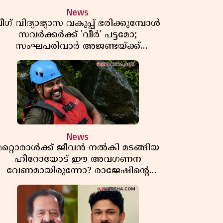
News
ീഗ് വിദ്യാഭ്യാസ വകുപ്പ് ഭരിക്കുമ്പോൾ
സവർക്കർക്ക് 'വീർ' പട്ടമോ;
സംഘപരിവാർ അജണ്ടയ്ക്ക്
പച്ചക്കൊടി കാട്ടുന്നതാര്?
മഞ്ചേശ്വരത്തെ ക്വിസ് ചോദ്യം
വിവാദമാവുമ്പോൾ
News
മറ്റൊരാൾക്ക് ജീവൻ നൽകി മടങ്ങിയ
ഹീറോയോട് ഈ അവഗണന
വേണമായിരുന്നോ? രാജേഷിൻ്റെ
ൗതിക ശരീരത്തോടുള്ള അനാദരവിൽ
ആളിപ്പടരുന്ന ജനരോഷവും പാഠവും