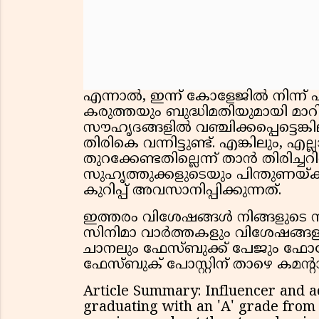
എന്നാൽ, ഇന്ന് കോളേജിൽ നിന്ന്
കരുത്തയും ബുദ്ധിമതിയുമായി മാറ
സൗഹൃദങ്ങളിൽ വഞ്ചിക്കപ്പെട്ടെങ്
തിരികെ വന്നിട്ടുണ്ട്. എങ്കിലും, എല
തുറക്കേണ്ടതില്ലെന്ന് താൻ തിരിച്ച
സുഹൃത്തുക്കളുടെയും പിന്തുണയ്
കുറിപ്പ് അവസാനിപ്പിക്കുന്നത്.
ഇത്തരം വിശേഷങ്ങൾ നിങ്ങളുടെ സു
സിനിമാ വാർത്തകളും വിശേഷങ്ങളു
ചാനലും ഫേസ്ബുക്ക് പേജും ഫോളോ
ഫേസ്ബുക് പോസ്റ്റിന് താഴെ കമൻ്റ
Article Summary: Influencer and a
graduating with an 'A' grade from