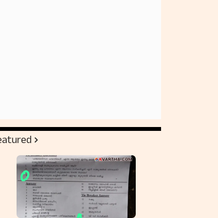
eatured