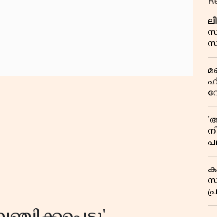
R
ലീ
സ
സ
പച
മ
മ
വ
ഹ
വ
ഭ
ആ
'
ന
പല
ച
ക
സ
പ്
പ