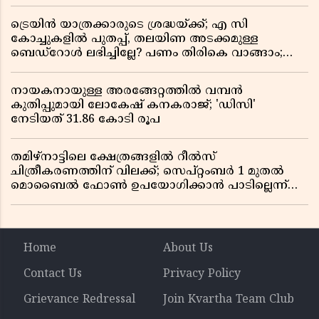
സർക്കാരിന് ഹൈക്കോടതിയുടെ രൂക്ഷ വിമർശനം
ട്രെയിൻ യാത്രക്കാരുടെ ശ്രദ്ധയ്ക്ക്; എ സി
കോച്ചുകളിൽ പുതപ്പ്, തലയിണ അടക്കമുള്ള
ബെഡ്റോൾ ലഭിച്ചില്ലേ? പണം തിരികെ വാങ്ങാം;
അറിയേണ്ട നിയമങ്ങൾ
നായകനായുള്ള അരങ്ങേറ്റത്തിൽ വമ്പൻ
കുതിപ്പുമായി ലോകേഷ് കനകരാജ്; 'ഡിസി'
നേടിയത് 31.86 കോടി രൂപ
തമിഴ്‌നാട്ടിലെ ക്ഷേത്രങ്ങളിൽ റീൽസ്
ചിത്രീകരണത്തിന് വിലക്ക്; സെപ്റ്റംബർ 1 മുതൽ
മൊബൈൽ ഫോൺ ഉപയോഗിക്കാൻ പാടില്ലെന്ന്
സർക്കാർ ഉത്തരവ്
Home
About Us
Contact Us
Privacy Policy
Grievance Redressal
Join Kvartha Team Club