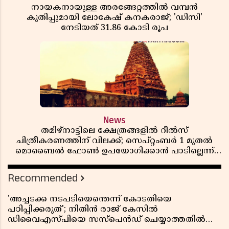
നായകനായുള്ള അരങ്ങേറ്റത്തിൽ വമ്പൻ
കുതിപ്പുമായി ലോകേഷ് കനകരാജ്; 'ഡിസി'
നേടിയത് 31.86 കോടി രൂപ
News
തമിഴ്‌നാട്ടിലെ ക്ഷേത്രങ്ങളിൽ റീൽസ്
ചിത്രീകരണത്തിന് വിലക്ക്; സെപ്റ്റംബർ 1 മുതൽ
മൊബൈൽ ഫോൺ ഉപയോഗിക്കാൻ പാടില്ലെന്ന്
സർക്കാർ ഉത്തരവ്
Recommended
'അച്ചടക്ക നടപടിയെന്തെന്ന് കോടതിയെ
പഠിപ്പിക്കരുത്'; നിതിൻ രാജ് കേസിൽ
ഡിവൈഎസ്പിയെ സസ്പെൻഡ് ചെയ്യാത്തതിൽ