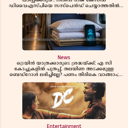
പഠിപ്പിക്കരുത്'; നിതിൻ രാജ് കേസിൽ
ഡിവൈഎസ്പിയെ സസ്പെൻഡ് ചെയ്യാത്തതിൽ
സർക്കാരിന് ഹൈക്കോടതിയുടെ രൂക്ഷ വിമർശനം
News
ട്രെയിൻ യാത്രക്കാരുടെ ശ്രദ്ധയ്ക്ക്; എ സി
കോച്ചുകളിൽ പുതപ്പ്, തലയിണ അടക്കമുള്ള
ബെഡ്റോൾ ലഭിച്ചില്ലേ? പണം തിരികെ വാങ്ങാം;
അറിയേണ്ട നിയമങ്ങൾ
Entertainment