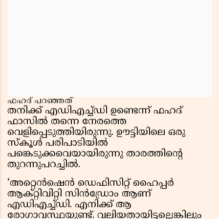
ഫഹദ് പറഞ്ഞത്
തനിക്ക് എഡിഎച്ച്ഡി ഉണ്ടെന്ന് ഫഹദ്
ഫാസിൽ തന്നെ നേരത്തെ
വെളിപ്പെടുത്തിയിരുന്നു. ഊട്ടിയിലെ ഒരു
സ്കൂൾ പരിപാടിയിൽ
പങ്കെടുക്കവെയായിരുന്നു താരത്തിന്റെ
തുറന്നുപറച്ചിൽ.
‘അറ്റെൻഷെൻ ഡെഫിസിറ്റ് ഹൈപ്പർ
ആക്റ്റിവിറ്റി സിൻഡ്രോം ആണ്
എഡിഎച്ച്ഡി. എനിക്ക് ആ
രോഗാവസ്ഥയുണ്ട്. വലിയതായിട്ടല്ലെങ്കിലും