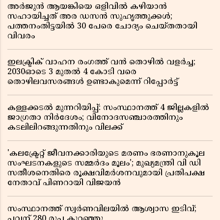
അർജുൻ ആയങ്കിയെ ഒളിവിൽ കഴിയാൻ
സഹായിച്ചത് അര ഡസൻ സുഹൃത്തുക്കൾ;
പത്തനംതിട്ടയിൽ 30 പേരെ ചോദ്യം ചെയ്തതായി
വിവരം ​​​​​​​
ഇലക്ട്രിക് വാഹന രംഗത്ത് വൻ തൊഴിൽ വളർച്ച;
2030ഓടെ 3 മുതൽ 4 കോടി വരെ
തൊഴിലവസരങ്ങൾ ഉണ്ടാകുമെന്ന് റിപ്പോർട്ട്
കള്ളക്കടൽ മുന്നറിയിപ്പ്: സംസ്ഥാനത്ത് 4 ജില്ലകളിൽ
ജാഗ്രതാ നിർദേശം; വിനോദസഞ്ചാരത്തിനും
കടലിലിറങ്ങുന്നതിനും വിലക്ക്
'കലക്ട്രേറ്റ് ജീവനക്കാരിയുടെ മരണം ഭരണാനുകൂല
സംഘടനകളുടെ സമ്മർദം മൂലം'; മുഖ്യമന്ത്രി വി ഡി
സതീശനെതിരെ രൂക്ഷവിമർശനവുമായി പ്രതിപക്ഷ
നേതാവ് പിണറായി വിജയൻ
സംസ്ഥാനത്ത് സ്വര്‍ണവിലയില്‍ ആശ്വാസ ഇടിവ്;
പവന് 280 രൂപ കുറഞ്ഞു