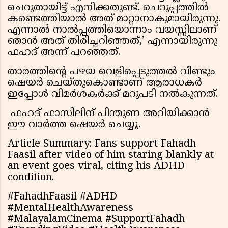
ചെറുതായിട്ട് എനിക്കതുണ്ട്. ചെറുപ്പത്തിൽ
കണ്ടെത്തിയാൽ അത് മാറ്റാനാകുമായിരുന്നു.
എന്നാൽ നാൽപ്പത്തിയൊന്നാം വയസ്സിലാണ്
ഞാൻ അത് തിരിച്ചറിഞ്ഞത്,’ എന്നായിരുന്നു
ഫഹദ് അന്ന് പറഞ്ഞത്.
താരത്തിന്റെ പഴയ വെളിപ്പെടുത്തൽ വീണ്ടും
ഷെയർ ചെയ്തുകൊണ്ടാണ് ആരാധകർ
ഇപ്പോൾ വിമർശകർക്ക് മറുപടി നൽകുന്നത്.
ഫഹദ് ഫാസിലിന് പിന്തുണ അറിയിക്കാൻ
ഈ വാർത്ത ഷെയർ ചെയ്യൂ.
Article Summary: Fans support Fahadh
Faasil after video of him staring blankly at
an event goes viral, citing his ADHD
condition.
#FahadhFaasil #ADHD
#MentalHealthAwareness
#MalayalamCinema #SupportFahadh