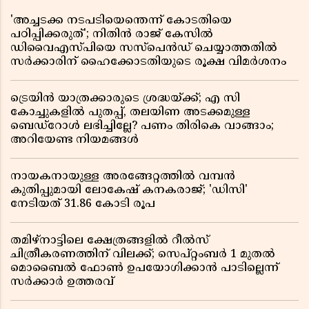
'അച്ചടക്ക നടപടിയെന്തെന്ന് കോടതിയെ
പഠിപ്പിക്കരുത്'; നിതിൻ രാജ് കേസിൽ
ഡിവൈഎസ്പിയെ സസ്പെൻഡ് ചെയ്യാത്തതിൽ
സർക്കാരിന് ഹൈക്കോടതിയുടെ രൂക്ഷ വിമർശനം
ട്രെയിൻ യാത്രക്കാരുടെ ശ്രദ്ധയ്ക്ക്; എ സി
കോച്ചുകളിൽ പുതപ്പ്, തലയിണ അടക്കമുള്ള
ബെഡ്റോൾ ലഭിച്ചില്ലേ? പണം തിരികെ വാങ്ങാം;
അറിയേണ്ട നിയമങ്ങൾ
നായകനായുള്ള അരങ്ങേറ്റത്തിൽ വമ്പൻ
കുതിപ്പുമായി ലോകേഷ് കനകരാജ്; 'ഡിസി'
നേടിയത് 31.86 കോടി രൂപ
തമിഴ്‌നാട്ടിലെ ക്ഷേത്രങ്ങളിൽ റീൽസ്
ചിത്രീകരണത്തിന് വിലക്ക്; സെപ്റ്റംബർ 1 മുതൽ
മൊബൈൽ ഫോൺ ഉപയോഗിക്കാൻ പാടില്ലെന്ന്
സർക്കാർ ഉത്തരവ്