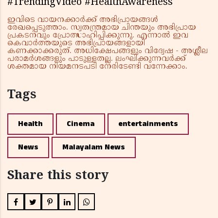
#TrendingVideo #HealthAwareness
ഇവിടെ വായനക്കാർക്ക് അഭിപ്രായങ്ങൾ
രേഖപ്പെടുത്താം. സ്വതന്ത്രമായ ചിന്തയും അഭിപ്രായ
പ്രകടനവും പ്രോത്സാഹിപ്പിക്കുന്നു. എന്നാൽ ഇവ
കെവാർത്തയുടെ അഭിപ്രായങ്ങളായി
കണക്കാക്കരുത്. അധിക്ഷേപങ്ങളും വിദ്വേഷ - അശ്ലീല
പരാമർശങ്ങളും പാടുള്ളതല്ല. ലംഘിക്കുന്നവർക്ക്
ശക്തമായ നിയമനടപടി നേരിടേണ്ടി വന്നേക്കാം.
Tags
Health
Cinema
entertainments
News
Malayalam News
Share this story