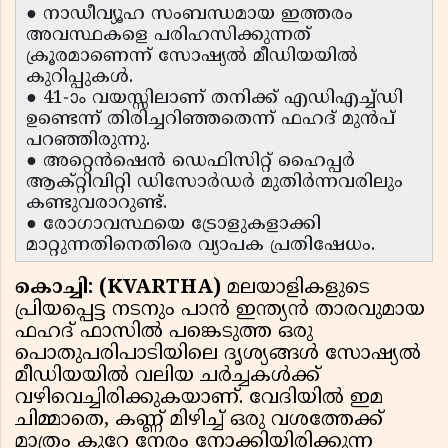
● നാഡീവ്യൂഹ സംബന്ധമായ ഇത്തരം
അവസ്ഥകളെ പരിഹസിക്കുന്നത്
ക്രൂരമാണെന്ന് സോഷ്യൽ മീഡിയയിൽ
കുറിപ്പുകൾ.
● 41-ാം വയസ്സിലാണ് തനിക്ക് എഡിഎച്ച്ഡി
ഉണ്ടെന്ന് തിരിച്ചറിഞ്ഞതെന്ന് ഫഹദ് മുൻപ്
പറഞ്ഞിരുന്നു.
● അറ്റെൻഷെൻ ഡെഫിസിറ്റ് ഹൈപ്പർ
ആക്റ്റിവിറ്റി ഡിസോർഡർ മുതിർന്നവരിലും
കണ്ടുവരാറുണ്ട്.
● രോഗാവസ്ഥയെ ട്രോളുകളാക്കി
മാറ്റുന്നതിനെതിരെ വ്യാപക പ്രതിഷേധം.
കൊച്ചി: (KVARTHA)
മലയാളികളുടെ
പ്രിയപ്പെട്ട നടനും പാൻ ഇന്ത്യൻ താരവുമായ
ഫഹദ് ഫാസിൽ പങ്കെടുത്ത ഒരു
പൊതുപരിപാടിയിലെ ദൃശ്യങ്ങൾ സോഷ്യൽ
മീഡിയയിൽ വലിയ ചർച്ചകൾക്ക്
വഴിവെച്ചിരിക്കുകയാണ്. വേദിയിൽ ഇമ
ചിമ്മാതെ, കണ്ണ് മിഴിച്ച് ഒരു വശത്തേക്ക്
മാത്രം കുറേ നേരം നോക്കിയിരിക്കുന്ന