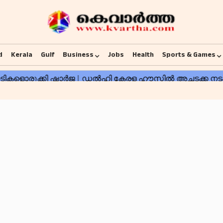
d
Kerala
Gulf
Business
Jobs
Health
Sports & Games