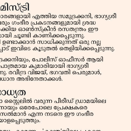
സ്ട്രി
ങ്ങളായി എത്തിയ സമുദ്രക്കനി, ഭാഗ്യശ്രീ
 ഗംഭീര പ്രകടനങ്ങളുമായി ശ്രദ്ധ
ടാക്കിയ ഓൺസ്‌ക്രീൻ രസതന്ത്രം ഈ
ി ചൂണ്ടി കാണിക്കപ്പെടുന്നു.
ഉണ്ടാക്കാൻ സാധിക്കുന്നത് ഒരു നല്ല
ാട് ഇവിടെ കൂടുതൽ തെളിയിക്കപ്പെടുന്നു.
രക്കനിയും, പോലീസ് ഓഫീസർ ആയി
ത്രമായ കുമാരിയായി ഭാഗ്യശ്രീ
. രവീന്ദ്ര വിജയ്, ഭഗവതി പെരുമാൾ,
പ്രധാന അഭിനേതാക്കൾ.
ാധ്യത
്റ്റൈലിൽ വരുന്ന പീരീഡ് ഡ്രാമയിലെ
നായും ഒരേപോലെ പ്രേക്ഷകരെ
ൽഖർ സൽമാൻ എന്ന നടനെ ഈ ഗംഭീര
ളപ്പെടുത്തും.