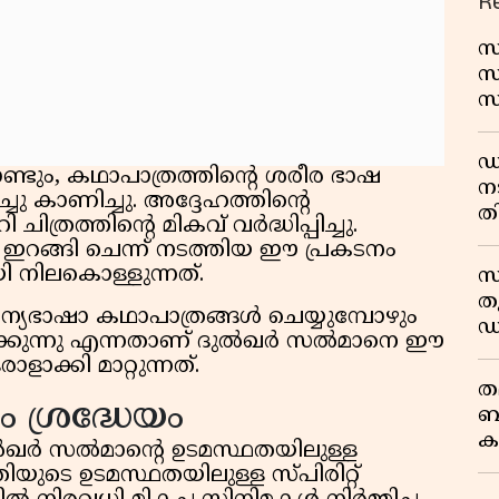
R
സ
സ
സ
വ
ഷ
ഡ
ടും, കഥാപാത്രത്തിന്റെ ശരീര ഭാഷ
ന
ചു കാണിച്ചു. അദ്ദേഹത്തിന്റെ
തി
്രത്തിന്റെ മികവ് വർദ്ധിപ്പിച്ചു.
് ഇറങ്ങി ചെന്ന് നടത്തിയ ഈ പ്രകടനം
യി നിലകൊള്ളുന്നത്.
സ
തു
യ അന്യഭാഷാ കഥാപാത്രങ്ങൾ ചെയ്യുമ്പോഴും
ഡ
ക്കുന്നു എന്നതാണ് ദുൽഖർ സൽമാനെ ഈ
ാക്കി മാറ്റുന്നത്.
ത
 ശ്രദ്ധേയം
ബ
ക
് ദുൽഖർ സൽമാന്റെ ഉടമസ്ഥതയിലുള്ള
പ
ുടെ ഉടമസ്ഥതയിലുള്ള സ്പിരിറ്റ്