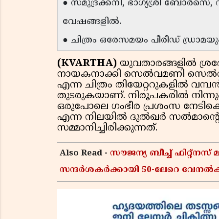
● സമുദ്രക്കനി, ഭാഗ്യശ്രീ ബോർസെ,
വേഷങ്ങളിൽ.
● ചിത്രം ഒരേസമയം പീരീഡ് ഡ്രാമയ
(KVARTHA)
യുവതാരങ്ങളിൽ ശ്
നായകനാക്കി സെൽവമണി സെൽവരാജ
എന്ന ചിത്രം തിയേറ്ററുകളിൽ വമ്
തുടരുകയാണ്. നിരൂപകരിൽ നിന്നു
ഒരുപോലെ ഗംഭീര പ്രശംസ നേടിക്കൊ
എന്ന നിലയിൽ ദുൽഖർ സൽമാന്റെ ക
സമ്മാനിച്ചിരിക്കുന്നത്.
Also Read -
സൗജന്യ ബീച്ച് ഫിറ്റ്ന
സന്ദർശകർക്കായി 50-ലേറെ വേനൽക