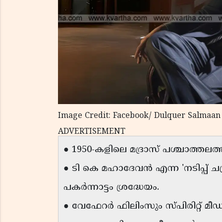
Image Credit: Facebook/ Dulquer Salmaan
ADVERTISEMENT
● 1950-കളിലെ മദ്രാസ് പശ്ചാത്തലത്
● ടി കെ മഹാദേവൻ എന്ന 'നടിപ്പ് 
പകർന്നാട്ടം ശ്രദ്ധേയം.
● വേഫേറർ ഫിലിംസും സ്പിരിറ്റ് മീഡി