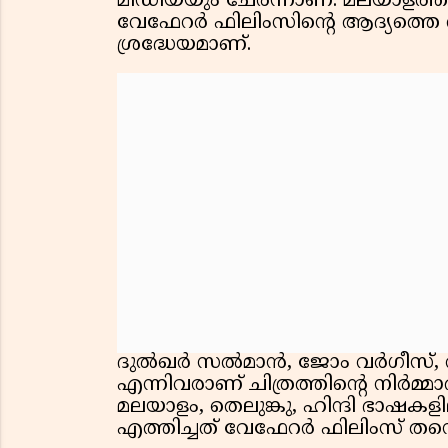
മീഡിയയും ചേർന്നാണ്. മലയാളത്തി
വേഫേറർ ഫിലിംസിന്റെ ആദ്യത്തെ അ
ശ്രദ്ധേയമാണ്.
ദുൽഖർ സൽമാൻ, ജോം വർഗീസ്, റാണ 
എന്നിവരാണ് ചിത്രത്തിന്റെ നിർമ്
മലയാളം, തെലുങ്കു, ഹിന്ദി ഭാഷക
എത്തിച്ചത് വേഫേറർ ഫിലിംസ് തന