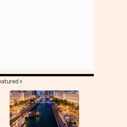
eatured