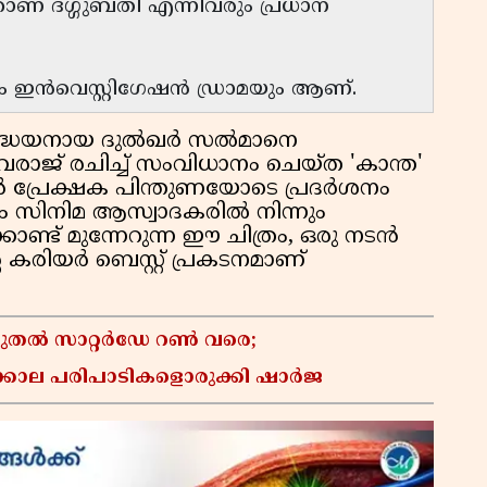
 റാണ ദഗ്ഗുബതി എന്നിവരും പ്രധാന
ും ഇൻവെസ്റ്റിഗേഷൻ ഡ്രാമയും ആണ്.
രദ്ധേയനായ ദുൽഖർ സൽമാനെ
് രചിച്ച് സംവിധാനം ചെയ്ത 'കാന്ത'
പൻ പ്രേക്ഷക പിന്തുണയോടെ പ്രദർശനം
ം സിനിമ ആസ്വാദകരിൽ നിന്നും
ണ്ട് മുന്നേറുന്ന ഈ ചിത്രം, ഒരു നടൻ
രിയർ ബെസ്റ്റ് പ്രകടനമാണ്
സ് മുതൽ സാറ്റർഡേ റൺ വരെ;
്കാല പരിപാടികളൊരുക്കി ഷാർജ