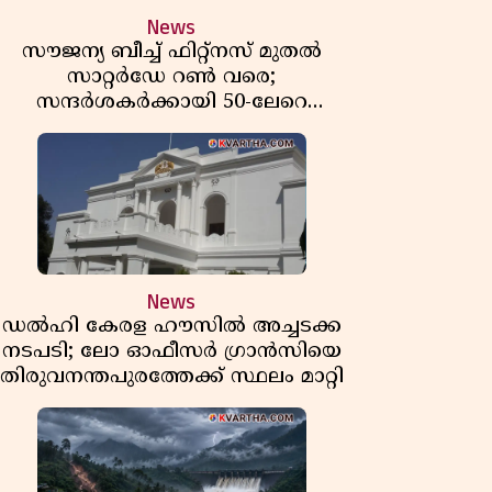
News
സൗജന്യ ബീച്ച് ഫിറ്റ്നസ് മുതൽ
സാറ്റർഡേ റൺ വരെ;
സന്ദർശകർക്കായി 50-ലേറെ
വേനൽക്കാല പരിപാടികളൊരുക്കി
ഷാർജ
News
ഡൽഹി കേരള ഹൗസിൽ അച്ചടക്ക
നടപടി; ലോ ഓഫീസർ ഗ്രാൻസിയെ
തിരുവനന്തപുരത്തേക്ക് സ്ഥലം മാറ്റി