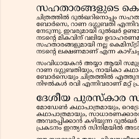
സഹതാരങ്ങളുടെ കെമി
ചിത്രത്തിൽ ദുൽഖറിനൊപ്പം സഹതാര
ബോർസെ, റാണ ദഗ്ഗുബതി എന്നിവരും
നേടുന്നു. ഇവരുമായി ദുൽഖർ ഉണ്
നടന്റെ മികവിന് വലിയ ഉദാഹരണമായ
സഹതാരങ്ങളുമായി നല്ല കെമിസ്ട്രി 
നടന്റെ ലക്ഷണമാണ് എന്ന കാഴ്ചപ്പ
സംവിധായകൻ അയ്യാ ആയി സമുദ്
റാണ ദഗ്ഗുബതിയും, നായികാ കഥാപാ
ബോർസെയും ചിത്രത്തിൽ എത്തുന്നു
നിഴൽകൾ രവി എന്നിവരാണ് മറ്റ് 
ദേശീയ പുരസ്കാര സ
മോഡേൺ കഥാപാത്രമായും, റെട്രോ സ
കഥാപാത്രമായും, സാധാരണക്കാര
അമ്പരപ്പിക്കാൻ കഴിയുന്ന ദു
പ്രകടനം ഇന്ത്യൻ സിനിമയിൽ അടയാ