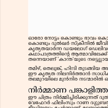
ഓരോ നോട്ടം കൊണ്ടും ഭാവം കൊണ്
കൊണ്ടും ദുൽഖർ സ്‌ക്രീനിൽ ജീവിച്
കൃത്യതയാർന്ന ഡയലോഗ് ഡെലിവറി ചിത
കഥാപാത്രത്തിന്റെ ആത്മാവിലേക്ക
തന്നെയാണ് 'കാന്ത'യുടെ നട്ടെല്ലാ
തമിഴ്, തെലുങ്ക്, ഹിന്ദി തുടങ്ങി
ഈ കൃത്യത നിലനിർത്താൻ സാധി
തലമുറയിലെ മുൻനിര നടന്മാരിൽ ഒരാള
നിർമ്മാണ പങ്കാളിത്തം
ഈ ചിത്രം നിർമ്മിച്ചിരിക്കുന്നത
വേഫേറർ ഫിലിംസും റാണ ദഗ്ഗുബതിയ