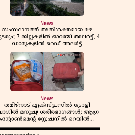
News
സംസ്ഥാനത്ത് അതിശക്തമായ മഴ
ടരും; 7 ജില്ലകളിൽ ഓറഞ്ച് അലർട്ട്, 4
ഡാമുകളിൽ റെഡ് അലർട്ട്
News
തമിഴ്‌നാട് എക്സ്പ്രസിൽ ട്രോളി
ാഗിൽ മനുഷ്യ ശരീരഭാഗങ്ങൾ; ആഗ്ര
ൻ്റോൺമെൻ്റ് സ്റ്റേഷനിൽ റെയിൽവേ
പൊലീസ് പരിശോധന