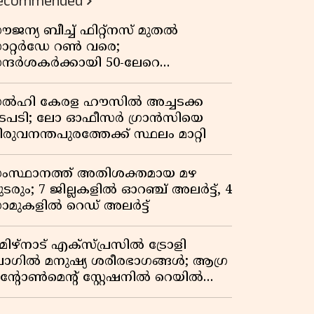
ecommended
ൗജന്യ ബീച്ച് ഫിറ്റ്നസ് മുതൽ
ാറ്റർഡേ റൺ വരെ;
ന്ദർശകർക്കായി 50-ലേറെ
േനൽക്കാല പരിപാടികളൊരുക്കി
ാർജ
ൽഹി കേരള ഹൗസിൽ അച്ചടക്ക
ടപടി; ലോ ഓഫീസർ ഗ്രാൻസിയെ
രുവനന്തപുരത്തേക്ക് സ്ഥലം മാറ്റി
ംസ്ഥാനത്ത് അതിശക്തമായ മഴ
ടരും; 7 ജില്ലകളിൽ ഓറഞ്ച് അലർട്ട്, 4
ാമുകളിൽ റെഡ് അലർട്ട്
മിഴ്‌നാട് എക്സ്പ്രസിൽ ട്രോളി
ാഗിൽ മനുഷ്യ ശരീരഭാഗങ്ങൾ; ആഗ്ര
ൻ്റോൺമെൻ്റ് സ്റ്റേഷനിൽ റെയിൽവേ
ൊലീസ് പരിശോധന