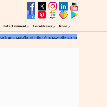
Entertainment
Local-News
More