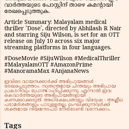
വാർത്തയുടെ പോസ്റ്റിന് താഴെ കമൻ്റായി
രേഖപ്പെടുത്തുക.
Article Summary: Malayalam medical
thriller 'Dose', directed by Abhilash R Nair
and starring Siju Wilson, is set for an OTT
release on July 10 across six major
streaming platforms in four languages.
#DoseMovie #SijuWilson #MedicalThriller
#MalayalamOTT #AmazonPrime
#ManoramaMax #AnjanaNews
ഇവിടെ വായനക്കാർക്ക് അഭിപ്രായങ്ങൾ
രേഖപ്പെടുത്താം. സ്വതന്ത്രമായ ചിന്തയും അഭിപ്രായ
പ്രകടനവും പ്രോത്സാഹിപ്പിക്കുന്നു. എന്നാൽ ഇവ
കെവാർത്തയുടെ അഭിപ്രായങ്ങളായി
കണക്കാക്കരുത്. അധിക്ഷേപങ്ങളും വിദ്വേഷ - അശ്ലീല
പരാമർശങ്ങളും പാടുള്ളതല്ല. ലംഘിക്കുന്നവർക്ക്
ശക്തമായ നിയമനടപടി നേരിടേണ്ടി വന്നേക്കാം.
Tags