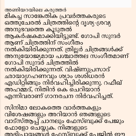
അണിയറയിലെ കരുത്തർ
മികച്ച സാങ്കേതിക പ്രവർത്തകരുടെ
ഒത്തുചേരൽ ചിത്രത്തിൻ്റെ ദൃശ്യ-ശ്രവ്യ
അനുഭവത്തെ കൂടുതൽ
ആകർഷകമാക്കിയിട്ടുണ്ട്. ഗോപി സുന്ദർ
ആണ് ചിത്രത്തിന് സംഗീതം
നൽകിയിരിക്കുന്നത്. ത്രില്ലർ ചിത്രങ്ങൾക്ക്
അനുയോജ്യമായ പശ്ചാത്തല സംഗീതമാണ്
ഗോപി സുന്ദർ ചിത്രത്തിൽ
നൽകിയിരിക്കുന്നത്. വിഷ്‌ണുപ്രസാദ്
ഛായാഗ്രഹണവും ശ്യാം ശശിധരൻ
എഡിറ്റിങ്ങും നിർവഹിച്ചിരിക്കുന്നു. റഫീഖ്
അഹമ്മദ്, നിതിൻ കെ ചെറിയാൻ
എന്നിവരാണ് ഗാനരചന നിർവഹിച്ചത്.
സിനിമാ ലോകത്തെ വാർത്തകളും
വിശേഷങ്ങളും അറിയാൻ ഞങ്ങളുടെ
വാട്സ്ആപ്പ് ചാനലും ഫേസ്ബുക്ക് പേജും
ഫോളോ ചെയ്യുക. നിങ്ങളുടെ
അഭിപ്രായങ്ങൾ ഫേസ്ബുക്ക് പേജിൽ ഈ