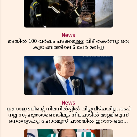
News
മഴയിൽ 100 വർഷം പഴക്കമുള്ള വീട് തകർന്നു; ഒരു
കുടുംബത്തിലെ 6 പേർ മരിച്ചു
News
ഇസ്രാഈലിന്റെ നിലനിൽപ്പിൽ വിട്ടുവീഴ്ചയില്ല; ട്രംപ്
നല്ല സുഹൃത്താണെങ്കിലും നിലപാടിൽ മാറ്റമില്ലെന്ന്
നെതന്യാഹു; ഹോർമുസ് പാതയിൽ ഇറാൻ-ഒമാൻ
ധാരണ, തടസ്സമായി യുഎസ് ഭീഷണി