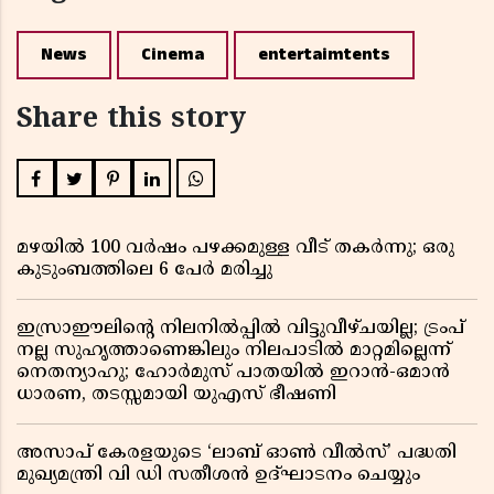
News
Cinema
entertaimtents
Share this story
മഴയിൽ 100 വർഷം പഴക്കമുള്ള വീട് തകർന്നു; ഒരു
കുടുംബത്തിലെ 6 പേർ മരിച്ചു
ഇസ്രാഈലിന്റെ നിലനിൽപ്പിൽ വിട്ടുവീഴ്ചയില്ല; ട്രംപ്
നല്ല സുഹൃത്താണെങ്കിലും നിലപാടിൽ മാറ്റമില്ലെന്ന്
നെതന്യാഹു; ഹോർമുസ് പാതയിൽ ഇറാൻ-ഒമാൻ
ധാരണ, തടസ്സമായി യുഎസ് ഭീഷണി
അസാപ് കേരളയുടെ ‘ലാബ് ഓൺ വീൽസ്’ പദ്ധതി
മുഖ്യമന്ത്രി വി ഡി സതീശൻ ഉദ്ഘാടനം ചെയ്യും