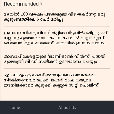
Recommended
മഴയിൽ 100 വർഷം പഴക്കമുള്ള വീട് തകർന്നു; ഒരു
കുടുംബത്തിലെ 6 പേർ മരിച്ചു
ഇസ്രാഈലിന്റെ നിലനിൽപ്പിൽ വിട്ടുവീഴ്ചയില്ല; ട്രംപ്
നല്ല സുഹൃത്താണെങ്കിലും നിലപാടിൽ മാറ്റമില്ലെന്ന്
നെതന്യാഹു; ഹോർമുസ് പാതയിൽ ഇറാൻ-ഒമാൻ
ധാരണ, തടസ്സമായി യുഎസ് ഭീഷണി
അസാപ് കേരളയുടെ ‘ലാബ് ഓൺ വീൽസ്’ പദ്ധതി
മുഖ്യമന്ത്രി വി ഡി സതീശൻ ഉദ്ഘാടനം ചെയ്യും
എംഡിഎംഎ കേസ് അന്വേഷണം വ്യാജരേഖ
നിർമിക്കുന്നവരിലേക്ക്; ലഹരി മാഫിയയുടെ
ഇടനിലക്കാരെ കുടുക്കി കണ്ണൂർ സിറ്റി പൊലീസ്
Home
About Us