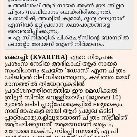
● അഭിലാഷ് ആർ നായർ ആണ് ഈ ത്രില്ലർ
ചിത്രം സംവിധാനം ചെയ്തിരിക്കുന്നത്.
● ജഗദീഷ്, അശ്വിൻ കുമാർ, ദൃശ്യ രഘുനാഥ്
എന്നിവർ മറ്റ് പ്രധാന കഥാപാത്രങ്ങളെ
അവതരിപ്പിക്കുന്നു.
● എ സിനിമാറ്റിക് പിക്‌ചേഴ്‌സിൻ്റെ ബാനറിൽ
ഷാൻ്റോ തോമസ് ആണ് നിർമാണം.
കൊച്ചി: (KVARTHA)
ഏറെ നിരൂപക
പ്രശംസ നേടിയ അഭിലാഷ് ആർ നായർ
സംവിധാനം ചെയ്ത 'ഡോസ്' എന്ന ചിത്രം
ഡിജിറ്റൽ റിലീസിനെത്തുന്നു. കഴിഞ്ഞ മേയ്
മാസത്തിൽ തിയേറ്ററുകളിൽ
പ്രദർശനത്തിനെത്തിയ ഈ മെഡിക്കൽ
ത്രില്ലർ സിനിമ വെള്ളിയാഴ്ച (ജൂലൈ 10)
മുതൽ ഒടിടി പ്ലാറ്റ്‌ഫോമുകളിൽ ലഭ്യമാകും.
നാല് ഭാഷകളിലായി ആറ് പ്രമുഖ ഒടിടി
പ്ലാറ്റ്‌ഫോമുകളിലൂടെയാണ് ചിത്രം സ്ട്രീമിങ്
ആരംഭിക്കുന്നത്. ആമസോൺ പ്രൈം,
മനോരമ മാക്സ്, സിംപ്ലി സൗത്ത്, എ പി