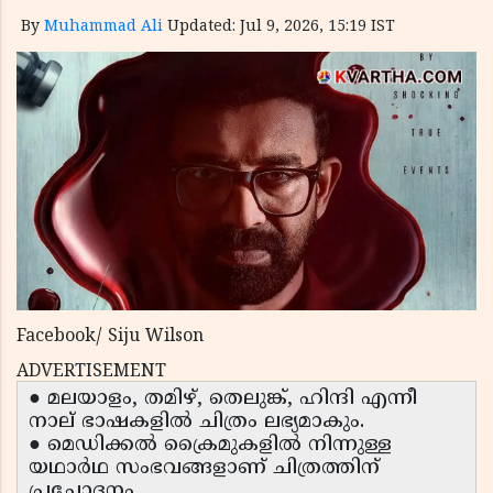
By
Muhammad Ali
Updated: Jul 9, 2026, 15:19 IST
Facebook/ Siju Wilson
ADVERTISEMENT
● മലയാളം, തമിഴ്, തെലുങ്ക്, ഹിന്ദി എന്നീ
നാല് ഭാഷകളിൽ ചിത്രം ലഭ്യമാകും.
● മെഡിക്കൽ ക്രൈമുകളിൽ നിന്നുള്ള
യഥാർഥ സംഭവങ്ങളാണ് ചിത്രത്തിന്
പ്രചോദനം.