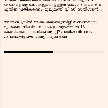
നിക്ഷേപകരെ കാണാൻ പോയെന്ന് തിങ്കളാഴ്ച
പറഞ്ഞു; എറണാകുളത്ത് ഉള്ളത് കൊണ്ട് കണ്ടെന്ന്
പുതിയ പ്രതികരണം! മുഖ്യമന്ത്രി വി ഡി സതീശന്റെ
മറ്റൊരു യു-ടേൺ കൂടി വിവാദമാകുമ്പോൾ
അയോധ്യയിൽ മാത്രം ഒതുങ്ങുന്നില്ല! സമ്പന്നമായ
മുംബൈ സിദ്ധിവിനായക ക്ഷേത്രത്തിൽ 18
കോടിയുടെ കാണിക്ക തട്ടിപ്പ്? പുതിയ വിവാദം
മഹാരാഷ്ട്രയെ ഞെട്ടിക്കുമ്പോൾ