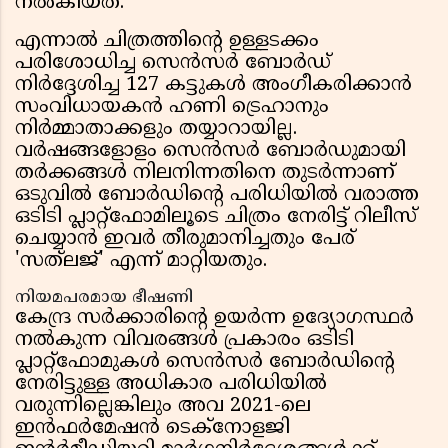
നൽകിയത്.
എന്നാൽ ചിത്രത്തിന്റെ ഉള്ളടക്കം
പരിശോധിച്ച സെൻസർ ബോർഡ്
നിർദ്ദേശിച്ച 127 കട്ടുകൾ അംഗീകരിക്കാൻ
സംവിധായകൻ ഹണി ട്രെഹാനും
നിർമ്മാതാക്കളും തയ്യാറായില്ല.
വർഷങ്ങളോളം സെൻസർ ബോർഡുമായി
തർക്കങ്ങൾ നിലനിന്നതിനെ തുടർന്നാണ്
ഒടുവിൽ ബോർഡിന്റെ പരിധിയിൽ വരാത്ത
ഒടിടി പ്ലാറ്റ്‌ഫോമിലൂടെ ചിത്രം നേരിട്ട് റിലീസ്
ചെയ്യാൻ ഇവർ തീരുമാനിച്ചതും പേര്
'സത്‌ലജ്' എന്ന് മാറ്റിയതും.
നിയമപരമായ ഭീഷണി
കേന്ദ്ര സർക്കാരിന്റെ ഉയർന്ന ഉദ്യോഗസ്ഥർ
നൽകുന്ന വിവരങ്ങൾ പ്രകാരം ഒടിടി
പ്ലാറ്റ്‌ഫോമുകൾ സെൻസർ ബോർഡിന്റെ
നേരിട്ടുള്ള അധികാര പരിധിയിൽ
വരുന്നില്ലെങ്കിലും അവ 2021-ലെ
ഇൻഫർമേഷൻ ടെക്നോളജി