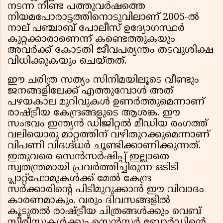
നടന്ന നീണ്ട പത്തുവർഷത്തെ
നിയമപോരാട്ടത്തിനൊടുവിലാണ് 2005-ൽ
നാല് പഞ്ചാബ് പോലീസ് ഉദ്യോഗസ്ഥർ
കുറ്റക്കാരാണെന്ന് കണ്ടെത്തുകയും
അവർക്ക് കോടതി ജീവപര്യന്തം തടവുശിക്ഷ
വിധിക്കുകയും ചെയ്തത്.
ഈ ചരിത്ര സത്യം സിനിമയിലൂടെ വീണ്ടും
ജനങ്ങളിലേക്ക് എത്തുമ്പോൾ അത്
പഴയകാല മുറിവുകൾ ഉണർത്തുമെന്നാണ്
രാഷ്ട്രീയ കേന്ദ്രങ്ങളുടെ ആശങ്ക. ഈ
സംഭവം ഇന്ത്യൻ ഡിജിറ്റൽ മീഡിയ രംഗത്ത്
വലിയൊരു മാറ്റത്തിന് വഴിതുറക്കുമെന്നാണ്
വിപണി വിദഗ്ദ്ധർ ചൂണ്ടിക്കാണിക്കുന്നത്.
ഇതുവരെ സെൻസർഷിപ്പ് ഇല്ലാതെ
സ്വതന്ത്രമായി പ്രവർത്തിച്ചിരുന്ന ഒടിടി
പ്ലാറ്റ്‌ഫോമുകൾക്ക് മേൽ കേന്ദ്ര
സർക്കാരിന്റെ പിടിമുറുക്കാൻ ഈ വിവാദം
കാരണമാകും. വരും ദിവസങ്ങളിൽ
കൂടുതൽ രാഷ്ട്രീയ ചിത്രങ്ങൾക്കും വെബ്
സീരീസുകൾക്കും സെൻസർ ബോർഡിന്റെ