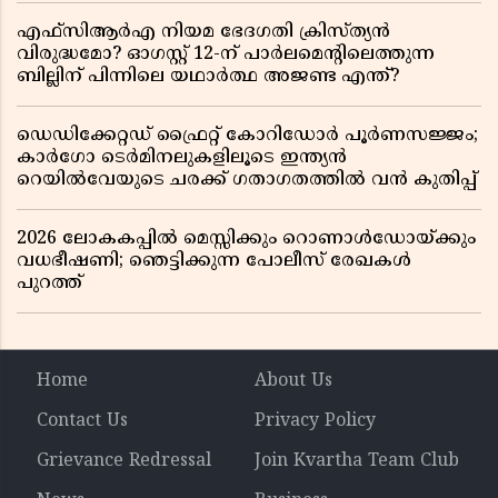
എഫ്സിആർഎ നിയമ ഭേദഗതി ക്രിസ്ത്യൻ
വിരുദ്ധമോ? ഓഗസ്റ്റ് 12-ന് പാർലമെന്റിലെത്തുന്ന
ബില്ലിന് പിന്നിലെ യഥാർത്ഥ അജണ്ട എന്ത്?
ഡെഡിക്കേറ്റഡ് ഫ്രൈറ്റ് കോറിഡോർ പൂർണസജ്ജം;
കാർഗോ ടെർമിനലുകളിലൂടെ ഇന്ത്യൻ
റെയിൽവേയുടെ ചരക്ക് ഗതാഗതത്തിൽ വൻ കുതിപ്പ്
2026 ലോകകപ്പിൽ മെസ്സിക്കും റൊണാൾഡോയ്ക്കും
വധഭീഷണി; ഞെട്ടിക്കുന്ന പോലീസ് രേഖകൾ
പുറത്ത്
Home
About Us
Contact Us
Privacy Policy
Grievance Redressal
Join Kvartha Team Club