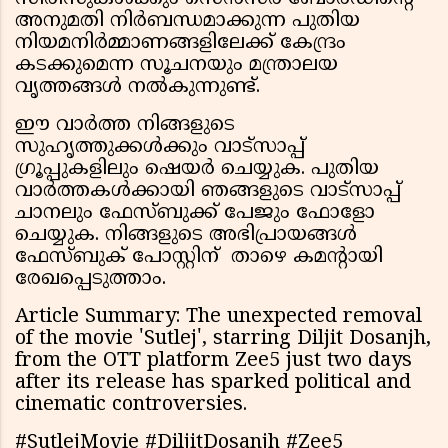
അനുമതി നിർബന്ധമാക്കുന്ന പുതിയ
നിയമനിർമ്മാണങ്ങളിലേക്ക് കേന്ദ്രം
കടക്കുമെന്ന സൂചനയും മന്ത്രാലയ
വൃത്തങ്ങൾ നൽകുന്നുണ്ട്.
ഈ വാർത്ത നിങ്ങളുടെ
സുഹൃത്തുക്കൾക്കും വാട്സാപ്പ്
ഗ്രൂപ്പുകളിലും ഷെയർ ചെയ്യുക. പുതിയ
വാർത്തകൾക്കായി ഞങ്ങളുടെ വാട്സാപ്പ്
ചാനലും ഫേസ്ബുക്ക് പേജും ഫോളോ
ചെയ്യുക. നിങ്ങളുടെ അഭിപ്രായങ്ങൾ
ഫേസ്ബുക് പോസ്റ്റിന് താഴെ കമൻ്റായി
രേഖപ്പെടുത്താം.
Article Summary: The unexpected removal
of the movie 'Sutlej', starring Diljit Dosanjh,
from the OTT platform Zee5 just two days
after its release has sparked political and
cinematic controversies.
#SutlejMovie #DiljitDosanjh #Zee5