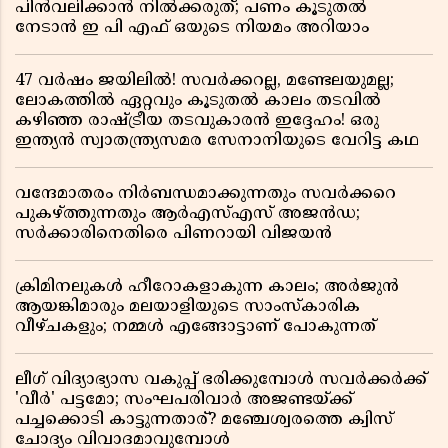
പിൻവലിക്കാൻ നിൽക്കരുത്; പണം കൂടുതൽ
നേടാൻ ഇ പി എഫ് ഒയുടെ നിയമം അറിയാം
47 വർഷം ജയിലിൽ! സവർക്കറല്ല, മണ്ടേലയുമല്ല;
ലോകത്തിൽ ഏറ്റവും കൂടുതൽ കാലം തടവിൽ
കഴിഞ്ഞ രാഷ്ട്രീയ തടവുകാരൻ ഇദ്ദേഹം! ഒരു
ഇന്ത്യൻ സ്വാതന്ത്ര്യസമര സേനാനിയുടെ വേറിട്ട കഥ
വന്ദേമാതരം നിർബന്ധമാക്കുന്നതും സവർക്കറെ
പുകഴ്ത്തുന്നതും ആർഎസ്എസ് അജൻഡ;
സർക്കാരിനെതിരെ പിണറായി വിജയൻ
ക്രിമിനലുകൾ ഹീറോകളാകുന്ന കാലം; അർജുൻ
ആയങ്കിമാരും മലയാളിയുടെ സാംസ്കാരിക
വീഴ്ചകളും; നമ്മൾ എങ്ങോട്ടാണ് പോകുന്നത്
ലീഗ് വിദ്യാഭ്യാസ വകുപ്പ് ഭരിക്കുമ്പോൾ സവർക്കർക്ക്
'വീർ' പട്ടമോ; സംഘപരിവാർ അജണ്ടയ്ക്ക്
പച്ചക്കൊടി കാട്ടുന്നതാര്? മഞ്ചേശ്വരത്തെ ക്വിസ്
ചോദ്യം വിവാദമാവുമ്പോൾ