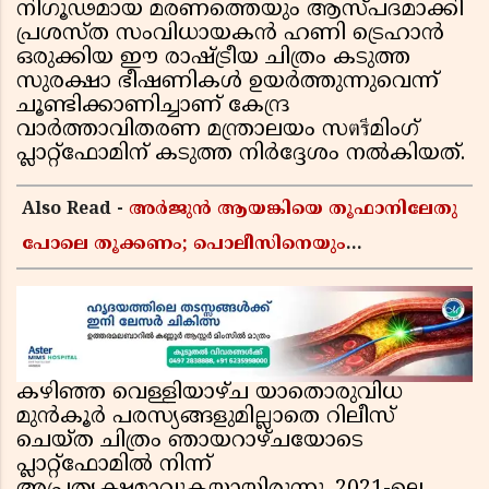
നിഗൂഢമായ മരണത്തെയും ആസ്പദമാക്കി
പ്രശസ്ത സംവിധായകൻ ഹണി ട്രെഹാൻ
ഒരുക്കിയ ഈ രാഷ്ട്രീയ ചിത്രം കടുത്ത
സുരക്ഷാ ഭീഷണികൾ ഉയർത്തുന്നുവെന്ന്
ചൂണ്ടിക്കാണിച്ചാണ് കേന്ദ്ര
വാർത്താവിതരണ മന്ത്രാലയം സตรีമിംഗ്
പ്ലാറ്റ്‌ഫോമിന് കടുത്ത നിർദ്ദേശം നൽകിയത്.
Also Read -
അർജുൻ ആയങ്കിയെ തൂഫാനിലേതു
പോലെ തൂക്കണം; പൊലീസിനെയും
ആഭ്യന്തരമന്ത്രിയെയും വിമർശിച്ച് എം വി
ജയരാജൻ
കഴിഞ്ഞ വെള്ളിയാഴ്ച യാതൊരുവിധ
മുൻകൂർ പരസ്യങ്ങളുമില്ലാതെ റിലീസ്
ചെയ്ത ചിത്രം ഞായറാഴ്ചയോടെ
പ്ലാറ്റ്‌ഫോമിൽ നിന്ന്