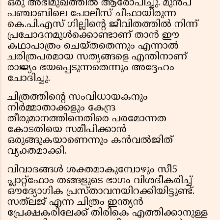
ഒരു അഭിമുഖത്തിൽ ആരോപിച്ചു. മുൻപ്
പഞ്ചാബിലെ പോലീസ് ചീഫായിരുന്ന
കെ.പി.എസ് ഗില്ലിന്റെ ജീവിതത്തിൽ നിന്ന്
പ്രചോദനമുൾക്കൊണ്ടാണ് താൻ ഈ
കഥാപാത്രം ചെയ്തതെന്നും എന്നാൽ
ചരിത്രപരമായ സത്യങ്ങളെ എന്തിനാണ്
രാജ്യം ഭയപ്പെടുന്നതെന്നും അദ്ദേഹം
ചോദിച്ചു.
ചിത്രത്തിന്റെ സംവിധായകനും
നിർമ്മാതാക്കളും കേന്ദ്ര
തീരുമാനത്തിനെതിരെ പരമോന്നത
കോടതിയെ സമീപിക്കാൻ
ഒരുങ്ങുകയാണെന്നും കൻവൽജിത്
വ്യക്തമാക്കി.
വിവാദങ്ങൾ ശക്തമാകുമ്പോഴും സീ5
പ്ലാറ്റ്‌ഫോം തങ്ങളുടെ ഭാഗം വിശദീകരിച്ച്
ഔദ്യോഗിക പ്രസ്താവനയിറക്കിയിട്ടുണ്ട്.
സത്‌ലജ് എന്ന ചിത്രം ഇന്ത്യൻ
പ്രേക്ഷകരിലേക്ക് തിരികെ എത്തിക്കാനുള്ള