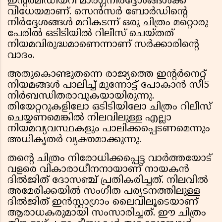
ഇന്റർമീഡിയറി മാർഗ്ഗനിർദ്ദേശങ്ങൾക്ക്
വിധേയമാണ്. സെൻസർ ബോർഡിന്റെ
നിർദ്ദേശങ്ങൾ മറികടന്ന് ഒരു ചിത്രം മറ്റൊരു
പേരിൽ ഒടിടിയിൽ റിലീസ് ചെയ്തത്
നിയമവിരുദ്ധമാണെന്നാണ് സർക്കാരിന്റെ
വാദം.
അതുകൊണ്ടുതന്നെ രാജ്യത്തെ ഇന്റർനെറ്റ്
നിയമങ്ങൾ പാലിച്ച് മുന്നോട്ട് പോകാൻ സീ5
നിർബന്ധിതരാവുകയായിരുന്നു.
തിയേറ്ററുകളിലോ ഒടിടിയിലോ ചിത്രം റിലീസ്
ചെയ്യണമെങ്കിൽ നിലവിലുള്ള എല്ലാ
നിയമവ്യവസ്ഥകളും പാലിക്കപ്പെടണമെന്നും
അധികൃതർ വ്യക്തമാക്കുന്നു.
തന്റെ ചിത്രം നിരോധിക്കപ്പെട്ട വാർത്തയോട്
വളരെ വികാരാധീനനായാണ് നായകൻ
ദിൽജിത് ദോസഞ്ച് പ്രതികരിച്ചത്. നിലവിൽ
അമേരിക്കയിൽ സംഗീത പര്യടനത്തിലുള്ള
ദിൽജിത് ഇൻസ്റ്റാഗ്രാം ലൈവിലൂടെയാണ്
ആരാധകരുമായി സംസാരിച്ചത്. ഈ ചിത്രം