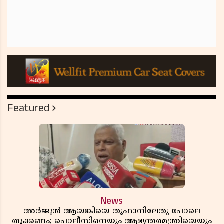
Featured
News
അർജുൻ ആയങ്കിയെ തൂഫാനിലേതു പോലെ
തൂക്കണം; പൊലീസിനെയും ആഭ്യന്തരമന്ത്രിയെയും