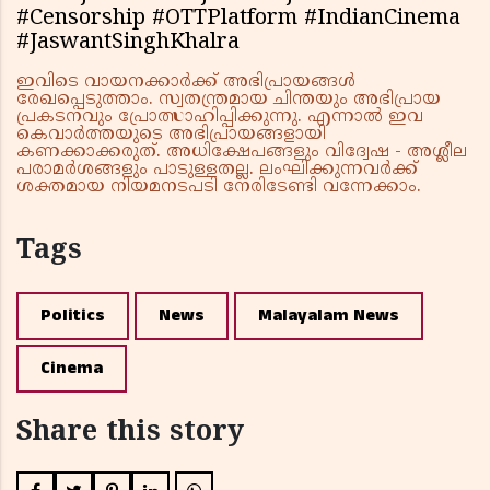
#Censorship #OTTPlatform #IndianCinema
#JaswantSinghKhalra
ഇവിടെ വായനക്കാർക്ക് അഭിപ്രായങ്ങൾ
രേഖപ്പെടുത്താം. സ്വതന്ത്രമായ ചിന്തയും അഭിപ്രായ
പ്രകടനവും പ്രോത്സാഹിപ്പിക്കുന്നു. എന്നാൽ ഇവ
കെവാർത്തയുടെ അഭിപ്രായങ്ങളായി
കണക്കാക്കരുത്. അധിക്ഷേപങ്ങളും വിദ്വേഷ - അശ്ലീല
പരാമർശങ്ങളും പാടുള്ളതല്ല. ലംഘിക്കുന്നവർക്ക്
ശക്തമായ നിയമനടപടി നേരിടേണ്ടി വന്നേക്കാം.
Tags
Politics
News
Malayalam News
Cinema
Share this story