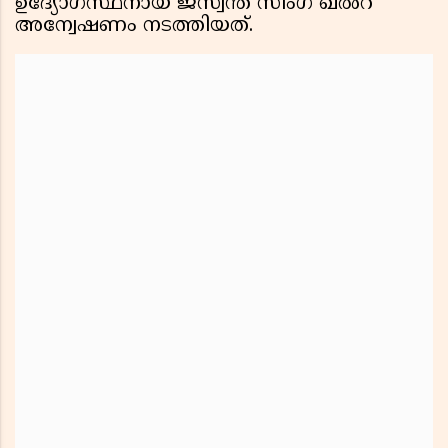
ഉദ്യോഗസ്ഥനായ ജസ്വന്ത് സിംഗ് ഖൽറ
അന്വേഷണം നടത്തിയത്.