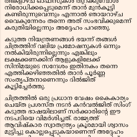
തിങ്കളാഴ്ച ഓഫീസുകൾ തുറക്കുമ്പോൾ
നിരോധിക്കപ്പെടുമെന്ന് താൻ മുൻകൂട്ടി
കണ്ടിരുന്നുവെന്നും എന്നാൽ ഞായറാഴ്ച
വൈകുന്നേരം തന്നെ അത് സംഭവിക്കുമെന്ന്
കരുതിയില്ലെന്നും അദ്ദേഹം പറഞ്ഞു.
കടുത്ത നിയന്ത്രണങ്ങൾ ഭയന്ന് തങ്ങൾ
ചിത്രത്തിന് വലിയ പ്രമോഷനുകൾ ഒന്നും
നൽകിയിരുന്നില്ലെന്നും എങ്കിലും
ലക്ഷക്കണക്കിന് ആളുകളിലേക്ക്
സിനിമയുടെ സന്ദേശം ഇതിനകം തന്നെ
എത്തിക്കഴിഞ്ഞതിൽ താൻ പൂർണ്ണ
സംതൃപ്തനാണെന്നും ദിൽജിത്
കൂട്ടിച്ചേർത്തു.
ചിത്രത്തിൽ ഒരു പ്രധാന വേഷം കൈകാര്യം
ചെയ്ത പ്രശസ്ത നടൻ കൻവൽജിത് സിംഗ്
കടുത്ത ഭാഷയിലാണ് സർക്കാരിന്റെ ഈ
നടപടിയെ വിമർശിച്ചത്. രാജ്യത്ത്
ആവിഷ്കാര സ്വാതന്ത്ര്യം ക്രൂരമായി ശ്വാസം
മുട്ടിച്ചു കൊല്ലപ്പെടുകയാണെന്ന് അദ്ദേഹം