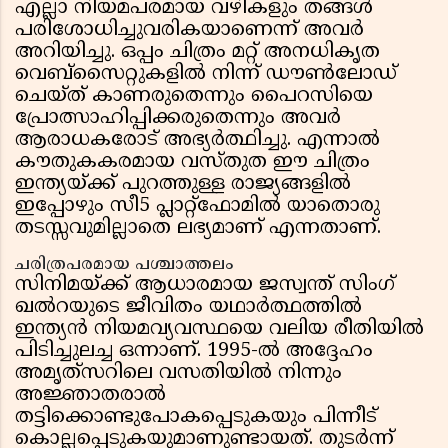
എല്ലാ നിയമപരമായ വഴികളും തങ്ങൾ
പരിശോധിച്ചുവരികയാണെന്ന് അവർ
അറിയിച്ചു. ഒപ്പം ചിത്രം മറ്റ് അനധികൃത
വെബ്‌സൈറ്റുകളിൽ നിന്ന് ഡൗൺലോഡ്
ചെയ്ത് കാണരുതെന്നും പൈറസിയെ
പ്രോത്സാഹിപ്പിക്കരുതെന്നും അവർ
ആരാധകരോട് അഭ്യർത്ഥിച്ചു. എന്നാൽ
കൗതുകകരമായ വസ്തുത ഈ ചിത്രം
ഇന്ത്യയ്ക്ക് പുറത്തുള്ള രാജ്യങ്ങളിൽ
ഇപ്പോഴും സീ5 പ്ലാറ്റ്‌ഫോമിൽ യാതൊരു
തടസ്സവുമില്ലാതെ ലഭ്യമാണ് എന്നതാണ്.
ചരിത്രപരമായ പശ്ചാത്തലം
സിനിമയ്ക്ക് ആധാരമായ ജസ്വന്ത് സിംഗ്
ഖൽറയുടെ ജീവിതം യഥാർത്ഥത്തിൽ
ഇന്ത്യൻ നിയമവ്യവസ്ഥയെ വലിയ രീതിയിൽ
പിടിച്ചുലച്ച ഒന്നാണ്. 1995-ൽ അദ്ദേഹം
അമൃത്‌സറിലെ വസതിയിൽ നിന്നും
അജ്ഞാതരാൽ
തട്ടിക്കൊണ്ടുപോകപ്പെടുകയും പിന്നീട്
കൊല്ലപ്പെടുകയുമാണുണ്ടായത്. തുടർന്ന്