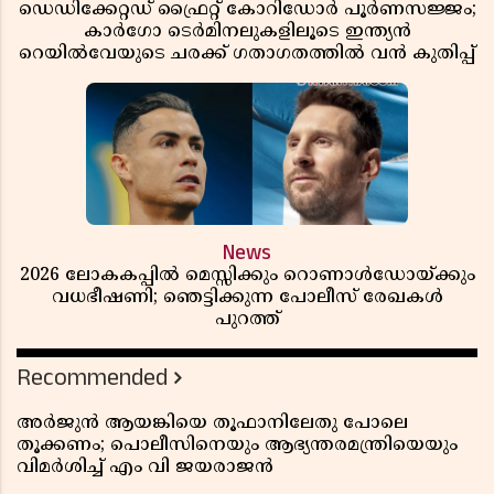
ഡെഡിക്കേറ്റഡ് ഫ്രൈറ്റ് കോറിഡോർ പൂർണസജ്ജം;
കാർഗോ ടെർമിനലുകളിലൂടെ ഇന്ത്യൻ
റെയിൽവേയുടെ ചരക്ക് ഗതാഗതത്തിൽ വൻ കുതിപ്പ്
News
2026 ലോകകപ്പിൽ മെസ്സിക്കും റൊണാൾഡോയ്ക്കും
വധഭീഷണി; ഞെട്ടിക്കുന്ന പോലീസ് രേഖകൾ
പുറത്ത്
Recommended
അർജുൻ ആയങ്കിയെ തൂഫാനിലേതു പോലെ
തൂക്കണം; പൊലീസിനെയും ആഭ്യന്തരമന്ത്രിയെയും
വിമർശിച്ച് എം വി ജയരാജൻ