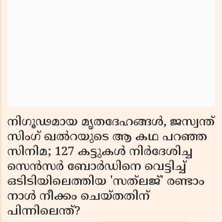
നിഗൂഢമായ മൃതദേഹങ്ങൾ, ജസ്വന്ത്
സിംഗ് ഖൽറയുടെ ആ കഥ പറഞ്ഞ
സിനിമ; 127 കട്ടുകൾ നിർദേശിച്ച
സെൻസർ ബോർഡിനെ വെട്ടിച്ച്
ഒടിടിയിലെത്തിയ 'സത്‌ലജ്' രണ്ടാം
നാൾ നീക്കം ചെയ്തതിന്
പിന്നിലെന്ത്‌?