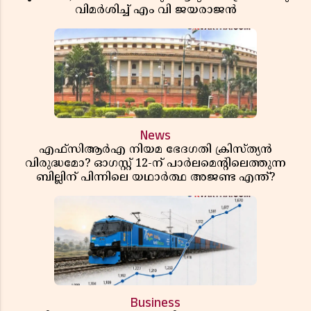
വിമർശിച്ച് എം വി ജയരാജൻ
News
എഫ്സിആർഎ നിയമ ഭേദഗതി ക്രിസ്ത്യൻ
വിരുദ്ധമോ? ഓഗസ്റ്റ് 12-ന് പാർലമെന്റിലെത്തുന്ന
ബില്ലിന് പിന്നിലെ യഥാർത്ഥ അജണ്ട എന്ത്?
Business