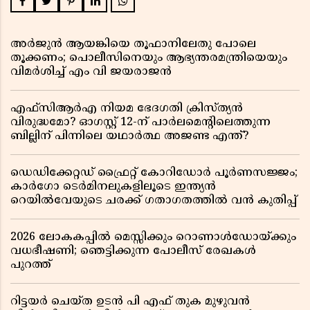
അർജുൻ ആയങ്കിയെ തൂഫാനിലേതു പോലെ
തൂക്കണം; പൊലീസിനെയും ആഭ്യന്തരമന്ത്രിയെയും
വിമർശിച്ച് എം വി ജയരാജൻ
എഫ്സിആർഎ നിയമ ഭേദഗതി ക്രിസ്ത്യൻ
വിരുദ്ധമോ? ഓഗസ്റ്റ് 12-ന് പാർലമെന്റിലെത്തുന്ന
ബില്ലിന് പിന്നിലെ യഥാർത്ഥ അജണ്ട എന്ത്?
ഡെഡിക്കേറ്റഡ് ഫ്രൈറ്റ് കോറിഡോർ പൂർണസജ്ജം;
കാർഗോ ടെർമിനലുകളിലൂടെ ഇന്ത്യൻ
റെയിൽവേയുടെ ചരക്ക് ഗതാഗതത്തിൽ വൻ കുതിപ്പ്
2026 ലോകകപ്പിൽ മെസ്സിക്കും റൊണാൾഡോയ്ക്കും
വധഭീഷണി; ഞെട്ടിക്കുന്ന പോലീസ് രേഖകൾ
പുറത്ത്
റിട്ടയർ ചെയ്ത ഉടൻ പി എഫ് തുക മുഴുവൻ