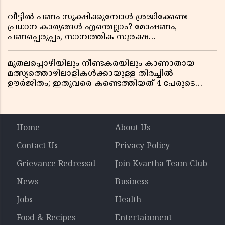
വീട്ടിൽ പണം സൂക്ഷിക്കുമ്പോൾ ശ്രദ്ധിക്കേണ്ട
പ്രധാന കാര്യങ്ങൾ എന്തെല്ലാം? മോഷണം,
പണപ്പെരുപ്പം, സാമ്പത്തിക സുരക്ഷ
എന്നിവയെക്കുറിച്ച് അറിയാം
മുതലപ്പൊഴിയിലും നീണ്ടകരയിലും കാണാതായ
മത്സ്യത്തൊഴിലാളികൾക്കായുള്ള തിരച്ചിൽ
ഊർജിതം; ഇതുവരെ കണ്ടെത്തിയത് 4 പേരുടെ
മൃതദേഹങ്ങൾ
Home
About Us
Contact Us
Privacy Policy
Grievance Redressal
Join Kvartha Team Club
News
Business
Jobs
Health
Food & Recipes
Entertainment