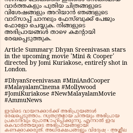
വാർത്തകളും പുതിയ ചിത്രങ്ങളുടെ
വിശേഷങ്ങളും അറിയാൻ ഞങ്ങളുടെ
വാട്സാപ്പ് ചാനലും ഫേസ്ബുക്ക് പേജും
ഫോളോ ചെയ്യുക. നിങ്ങളുടെ
അഭിപ്രായങ്ങൾ താഴെ കമൻ്റായി
രേഖപ്പെടുത്തുക.
Article Summary: Dhyan Sreenivasan stars
in the upcoming movie 'Mini & Cooper'
directed by Jomi Kuriakose, entirely shot in
London.
#DhyanSreenivasan #MiniAndCooper
#MalayalamCinema #Mollywood
#JomiKuriakose #NewMalayalamMovie
#AmmuNews
ഇവിടെ വായനക്കാർക്ക് അഭിപ്രായങ്ങൾ
രേഖപ്പെടുത്താം. സ്വതന്ത്രമായ ചിന്തയും അഭിപ്രായ
പ്രകടനവും പ്രോത്സാഹിപ്പിക്കുന്നു. എന്നാൽ ഇവ
കെവാർത്തയുടെ അഭിപ്രായങ്ങളായി
കണക്കാക്കരുത്. അധിക്ഷേപങ്ങളും വിദ്വേഷ - അശ്ലീല