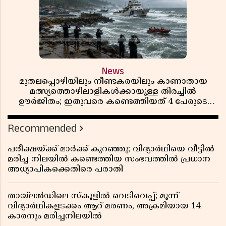
News
മുതലപ്പൊഴിയിലും നീണ്ടകരയിലും കാണാതായ
മത്സ്യത്തൊഴിലാളികൾക്കായുള്ള തിരച്ചിൽ
ഊർജിതം; ഇതുവരെ കണ്ടെത്തിയത് 4 പേരുടെ
മൃതദേഹങ്ങൾ
Recommended
പരീക്ഷയ്ക്ക് മാർക്ക് കുറഞ്ഞു; വിദ്യാർഥിയെ വീട്ടിൽ
മരിച്ച നിലയിൽ കണ്ടെത്തിയ സംഭവത്തിൽ പ്രധാന
അധ്യാപികക്കെതിരെ പരാതി
തായ്‌ലൻഡിലെ സ്‌കൂളിൽ വെടിവെപ്പ്; മൂന്ന്
വിദ്യാർഥികളടക്കം ആറ് മരണം, അക്രമിയായ 14
കാരനും മരിച്ചനിലയിൽ