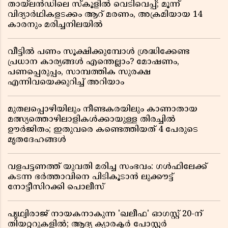
തായ്‌ലൻഡിലെ സ്‌കൂളിൽ വെടിവെപ്പ്; മൂന്ന്
വിദ്യാർഥികളടക്കം ആറ് മരണം, അക്രമിയായ 14
കാരനും മരിച്ചനിലയിൽ
വീട്ടിൽ പണം സൂക്ഷിക്കുമ്പോൾ ശ്രദ്ധിക്കേണ്ട
പ്രധാന കാര്യങ്ങൾ എന്തെല്ലാം? മോഷണം,
പണപ്പെരുപ്പം, സാമ്പത്തിക സുരക്ഷ
എന്നിവയെക്കുറിച്ച് അറിയാം
മുതലപ്പൊഴിയിലും നീണ്ടകരയിലും കാണാതായ
മത്സ്യത്തൊഴിലാളികൾക്കായുള്ള തിരച്ചിൽ
ഊർജിതം; ഇതുവരെ കണ്ടെത്തിയത് 4 പേരുടെ
മൃതദേഹങ്ങൾ
വളപട്ടണത്ത് യുവതി മരിച്ച സംഭവം: ഗൾഫിലേക്ക്
കടന്ന ഭർത്താവിനെ പിടികൂടാൻ ലുക്കൗട്ട്
നോട്ടീസിറക്കി പൊലീസ്
പൃഥ്വിരാജ് നായകനാകുന്ന 'ഖലീഫ' ഓഗസ്റ്റ് 20-ന്
തിയറ്ററുകളിൽ; ആദ്യ ക്യാരക്ടർ പോസ്റ്റർ