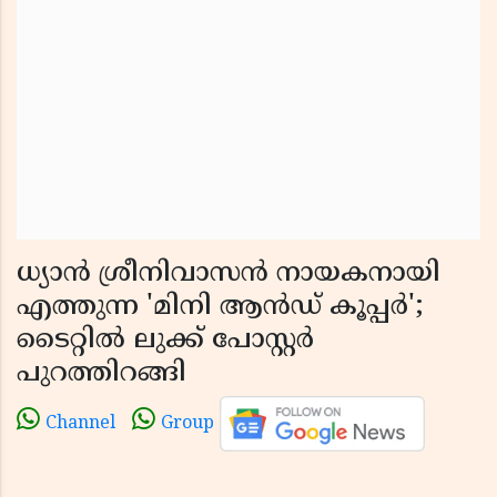
ധ്യാൻ ശ്രീനിവാസൻ നായകനായി
എത്തുന്ന 'മിനി ആൻഡ് കൂപ്പർ';
ടൈറ്റിൽ ലുക്ക് പോസ്റ്റർ
പുറത്തിറങ്ങി
Channel
Group