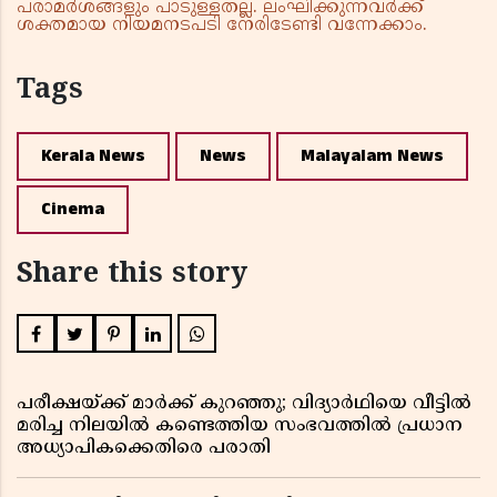
പരാമർശങ്ങളും പാടുള്ളതല്ല. ലംഘിക്കുന്നവർക്ക്
ശക്തമായ നിയമനടപടി നേരിടേണ്ടി വന്നേക്കാം.
Tags
Kerala News
News
Malayalam News
Cinema
Share this story
പരീക്ഷയ്ക്ക് മാർക്ക് കുറഞ്ഞു; വിദ്യാർഥിയെ വീട്ടിൽ
മരിച്ച നിലയിൽ കണ്ടെത്തിയ സംഭവത്തിൽ പ്രധാന
അധ്യാപികക്കെതിരെ പരാതി