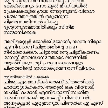
ഒപ്പം ധ്യാൻ ശ്രീനിവാസൻ്റെ കിടിലൻ
മേക്ക്ഓവറും സോഷ്യൽ മീഡിയയിൽ
പ്രേക്ഷകരുടെ ശ്രദ്ധ നേടുന്നുണ്ട്. വിദേശ
പശ്ചാത്തലത്തിൽ ഒരുങ്ങുന്ന
ചിത്രമായതിനാൽ മികച്ച
ദൃശ്യാനുഭവമായിരിക്കും സിനിമ
സമ്മാനിക്കുക.
അലിസ്റ്റൈർ ജോർജ്‌ ജോൺ, ശാന്ത നീറ്റോ
എന്നിവരാണ് ചിത്രത്തിൻ്റെ സഹ
നിർമാതാക്കൾ. ചിത്രത്തിൻ്റെ ചിത്രീകരണം
ഓഗസ്റ്റ് അവസാനത്തോടെ ലണ്ടനിൽ
ആരംഭിക്കും. മറ്റ് പ്രമുഖ താരങ്ങളും
ചിത്രത്തിൻ്റെ ഭാഗമാകുമെന്നാണ് വിവരം.
അണിയറയിൽ പ്രമുഖർ
ഷിജു എം ഭാസ്കർ ആണ് ചിത്രത്തിൻ്റെ
ഛായാഗ്രാഹകൻ. അതുൽ കെ വിനോദ്,
ശഫീഖ് റഹ്മാൻ എന്നിവരാണ് സംഗീത
സംവിധായകർ. പ്രോജക്ട് ഡിസൈനർ:
അനുകുട്ടൻ ഏറ്റുമാനൂർ. പിആർഒ: എ എസ്