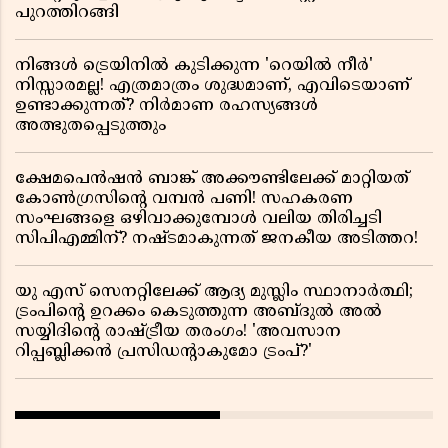
പുറത്തിറങ്ങി
നിങ്ങൾ ട്രെയിനിൽ കുടിക്കുന്ന 'റെയിൽ നീർ'
നിസ്സാരമല്ല! എത്രമാത്രം ശുദ്ധമാണ്, എവിടെയാണ്
ഉണ്ടാക്കുന്നത്? നിർമാണ രഹസ്യങ്ങൾ
അത്ഭുതപ്പെടുത്തും
ക്ഷേമപെൻഷൻ ബാങ്ക് അക്കൗണ്ടിലേക്ക് മാറ്റിയത്
കോൺഗ്രസിന്റെ വമ്പൻ പണി! സഹകരണ
സംഘങ്ങളെ ഒഴിവാക്കുമ്പോൾ വലിയ തിരിച്ചടി
സിപിഎമ്മിന്? നഷ്ടമാകുന്നത് ജനകീയ അടിത്തറ!
യു എസ് സെനറ്റിലേക്ക് ആദ്യ മുസ്ലിം സ്ഥാനാർത്ഥി;
ട്രംപിന്റെ ഉറക്കം കെടുത്തുന്ന അബ്ദുൽ അൽ
സയ്യിദിന്റെ രാഷ്ട്രീയ തരംഗം! 'അവസാന
റിപ്പബ്ലിക്കൻ പ്രസിഡന്റാകുമോ ട്രംപ്?'