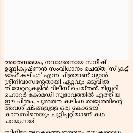
അതേസമയം, നവാഗതനായ സനീഷ്
ഉണ്ണികൃഷ്ണൻ സംവിധാനം ചെയ്ത 'സീക്രട്ട്
ഓഫ് കലിംഗ' എന്ന ചിത്രമാണ് ധ്യാൻ
ശ്രീനിവാസൻ്റേതായി ഏറ്റവും ഒടുവിൽ
തിയേറ്ററുകളിൽ റിലീസ് ചെയ്തത്. മിസ്റ്ററി
ഹൊറർ കോമഡി സ്വഭാവത്തിൽ എത്തിയ
ഈ ചിത്രം, പുരാതന കലിംഗ രാജ്യത്തിൻ്റെ
അവശിഷ്ടങ്ങളുള്ള ഒരു കോളേജ്
കാമ്പസിനെയും ചുറ്റിപ്പറ്റിയാണ് കഥ
പറയുന്നത്.
സിനിമാ ലോകത്തെ ഇത്തരം രസകരമായ