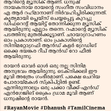
ആറിന്റെ മ്യൂസിക് ആണ്. ധനുഷ്
നായകനായ രായന്റെ സംഗീത സംവിധാനം
എ ആര്‍ റഹ്‍മാനാണ് നിര്‍വഹിച്ചിരിക്കുന്നത്.
കൃത്യമായി പ്ലെയ്സ് ചെയ്യപ്പെട്ട കുറച്ചു
ഡിഫറെന്റ് ആയിട്ട് തോന്നിക്കുന്ന മ്യൂസിക്
ആയിരുന്നു എല്ലാം തന്നെ. റഹ്മാന്റെ മ്യൂസിക്
പടത്തിനു മുതൽക്കൂട്ടാണ്. ഛായാഗ്രാഹണം
ഓം പ്രകാശാണ്. ഓം പ്രകാശിന്റെ
സിനിമറ്റോഗ്രഫി ആൻഡ് കളർ ഗ്രേഡിങ്
ഒക്കെ ഭയങ്കര റീച് ആൻഡ് റോ ഫീൽ
ആയിരുന്നു.
രായൻ ഓവർ ഓൾ ഒരു നല്ല സിനിമ
അനുഭവം ആയിരുന്നു. ടെക്നിക്കലി ഈ
മൂവി അത്രേം ഗംഭീരമാണ്. പക്ഷെ ചെറിയ
പോരായ്മകൾ സ്ക്രിപ്റ്റിൽ ഉണ്ട്.
എന്നിരുന്നാലും ഒരു പക്കാ വീക്ക്‌-എൻഡ്
എൻഗേജിങ് ക്രൈം ഡ്രാമ മൂവി ആണ്
ധനുഷിന്റെ രായൻ.
#RayanMovie #Dhanush #TamilCinema