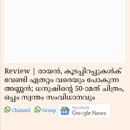
Review | രായൻ, കൂടപ്പിറപ്പുകൾക്
വേണ്ടി ഏതറ്റം വരെയും പോകുന്ന
അണ്ണൻ; ധനുഷിന്റെ 50-ാമത് ചിത്രം,
ഒപ്പം സ്വന്തം സംവിധാനവും
Channel
Group