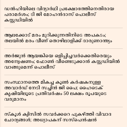
ഡൽഹിയിലെ വിദ്യാർഥി പ്രക്ഷോഭത്തിനെതിരായ
പരാമർശം; ടി ജി മോഹൻദാസ് പൊലീസ്
കസ്റ്റഡിയിൽ
ആലക്കോട് മരം മുറിക്കുന്നതിനിടെ അപകടം;
തലയിൽ മരം വീണ് തൊഴിലാളിക്ക് ദാരുണാന്ത്യം
അർജുൻ ആയങ്കിയെ ഒളിപ്പിച്ചവർക്കെതിരെയും
അന്വേഷണം; ഫോൺ വീണ്ടെടുക്കാൻ കസ്റ്റഡിയിൽ
വാങ്ങുമെന്ന് പൊലീസ്
സംസ്ഥാനത്തെ മികച്ച കൂൺ കർഷകനുള്ള
അവാർഡ് നേടി സച്ചിൻ ജി പൈ; ഹൈടെക്
കൃഷിയിലൂടെ പ്രതിവർഷം 50 ലക്ഷം രൂപയുടെ
വരുമാനം
സ്കൂൾ ക്വിസിൽ സവർക്കറെ പുകഴ്ത്തി വിവാദ
ചോദ്യങ്ങൾ; അധ്യാപകന് സസ്പെൻഷൻ