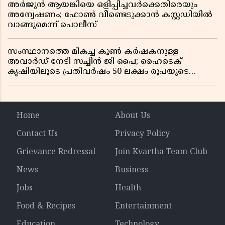
അർജുൻ ആയങ്കിയെ ഒളിപ്പിച്ചവർക്കെതിരെയും
അന്വേഷണം; ഫോൺ വീണ്ടെടുക്കാൻ കസ്റ്റഡിയിൽ
വാങ്ങുമെന്ന് പൊലീസ്
സംസ്ഥാനത്തെ മികച്ച കൂൺ കർഷകനുള്ള
അവാർഡ് നേടി സച്ചിൻ ജി പൈ; ഹൈടെക്
കൃഷിയിലൂടെ പ്രതിവർഷം 50 ലക്ഷം രൂപയുടെ
വരുമാനം
Home
About Us
Contact Us
Privacy Policy
Grievance Redressal
Join Kvartha Team Club
News
Business
Jobs
Health
Food & Recipes
Entertainment
Education
Technology