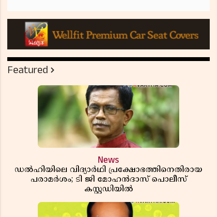
Featured
News
ഡൽഹിയിലെ വിദ്യാർഥി പ്രക്ഷോഭത്തിനെതിരായ
പരാമർശം; ടി ജി മോഹൻദാസ് പൊലീസ്
കസ്റ്റഡിയിൽ