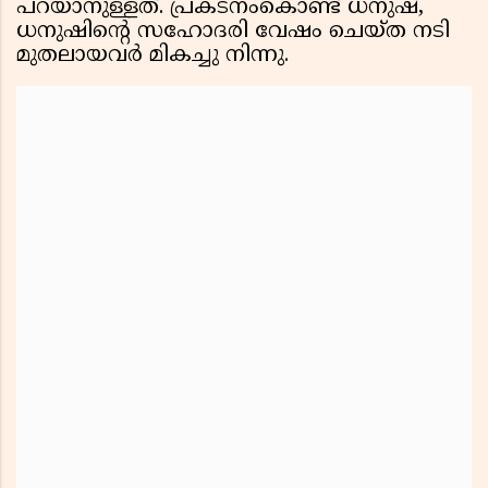
പറയാനുള്ളത്. പ്രകടനംകൊണ്ട് ധനുഷ്,
ധനുഷിന്റെ സഹോദരി വേഷം ചെയ്ത നടി
മുതലായവർ മികച്ചു നിന്നു.