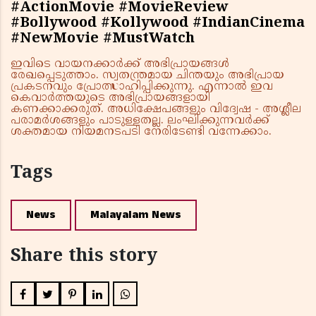
#ActionMovie #MovieReview
#Bollywood #Kollywood #IndianCinema
#NewMovie #MustWatch
ഇവിടെ വായനക്കാർക്ക് അഭിപ്രായങ്ങൾ
രേഖപ്പെടുത്താം. സ്വതന്ത്രമായ ചിന്തയും അഭിപ്രായ
പ്രകടനവും പ്രോത്സാഹിപ്പിക്കുന്നു. എന്നാൽ ഇവ
കെവാർത്തയുടെ അഭിപ്രായങ്ങളായി
കണക്കാക്കരുത്. അധിക്ഷേപങ്ങളും വിദ്വേഷ - അശ്ലീല
പരാമർശങ്ങളും പാടുള്ളതല്ല. ലംഘിക്കുന്നവർക്ക്
ശക്തമായ നിയമനടപടി നേരിടേണ്ടി വന്നേക്കാം.
Tags
News
Malayalam News
Share this story