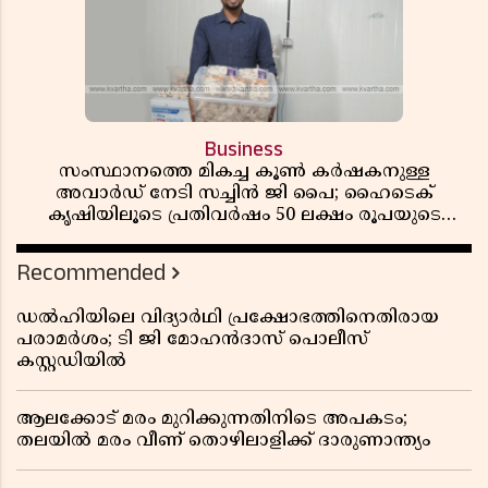
Business
സംസ്ഥാനത്തെ മികച്ച കൂൺ കർഷകനുള്ള
അവാർഡ് നേടി സച്ചിൻ ജി പൈ; ഹൈടെക്
കൃഷിയിലൂടെ പ്രതിവർഷം 50 ലക്ഷം രൂപയുടെ
വരുമാനം
Recommended
ഡൽഹിയിലെ വിദ്യാർഥി പ്രക്ഷോഭത്തിനെതിരായ
പരാമർശം; ടി ജി മോഹൻദാസ് പൊലീസ്
കസ്റ്റഡിയിൽ
ആലക്കോട് മരം മുറിക്കുന്നതിനിടെ അപകടം;
തലയിൽ മരം വീണ് തൊഴിലാളിക്ക് ദാരുണാന്ത്യം