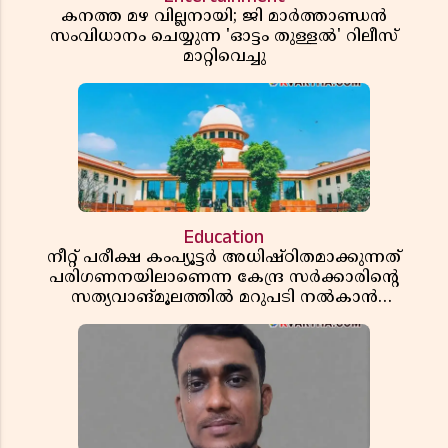
കനത്ത മഴ വില്ലനായി; ജി മാർത്താണ്ഡൻ
സംവിധാനം ചെയ്യുന്ന 'ഓട്ടം തുള്ളൽ' റിലീസ്
മാറ്റിവെച്ചു
Education
നീറ്റ് പരീക്ഷ കംപ്യൂട്ടർ അധിഷ്ഠിതമാക്കുന്നത്
പരിഗണനയിലാണെന്ന കേന്ദ്ര സർക്കാരിൻ്റെ
സത്യവാങ്മൂലത്തിൽ മറുപടി നൽകാൻ
ഹർജിക്കാരോട് സുപ്രീംകോടതി