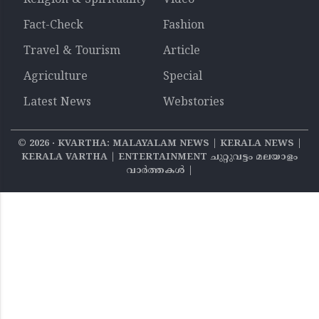
Religion & Spirituality
Video
Fact-Check
Fashion
Travel & Tourism
Article
Agriculture
Special
Latest News
Webstories
©
2026
‧ KVARTHA: MALAYALAM NEWS | KERALA NEWS |
KERALA VARTHA | ENTERTAINMENT ചുറ്റുവട്ടം മലയാളം
വാര്‍ത്തകൾ |