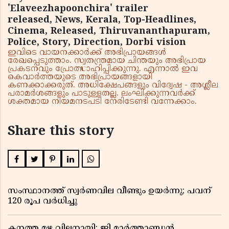
'Elaveezhapoonchira' trailer
released, News, Kerala, Top-Headlines,
Cinema, Released, Thiruvananthapuram,
Police, Story, Direction, Dorbi vision
ഇവിടെ വായനക്കാർക്ക് അഭിപ്രായങ്ങൾ
രേഖപ്പെടുത്താം. സ്വതന്ത്രമായ ചിന്തയും അഭിപ്രായ
പ്രകടനവും പ്രോത്സാഹിപ്പിക്കുന്നു. എന്നാൽ ഇവ
കെവാർത്തയുടെ അഭിപ്രായങ്ങളായി
കണക്കാക്കരുത്. അധിക്ഷേപങ്ങളും വിദ്വേഷ - അശ്ലീല
പരാമർശങ്ങളും പാടുള്ളതല്ല. ലംഘിക്കുന്നവർക്ക്
ശക്തമായ നിയമനടപടി നേരിടേണ്ടി വന്നേക്കാം.
Share this story
സംസ്ഥാനത്ത് സ്വര്‍ണവില വീണ്ടും ഉയർന്നു; പവന്
120 രൂപ വര്‍ധിച്ചു
കനത്ത മഴ വില്ലനായി; ജി മാർത്താണ്ഡൻ