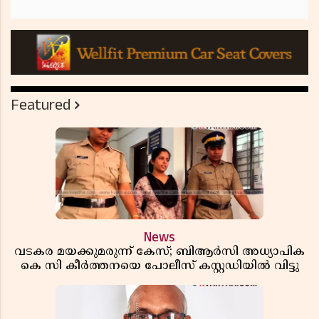
Featured
News
വടകര മയക്കുമരുന്ന് കേസ്; ബിആർസി അധ്യാപിക
കെ സി കീർത്തനയെ പോലീസ് കസ്റ്റഡിയിൽ വിട്ടു