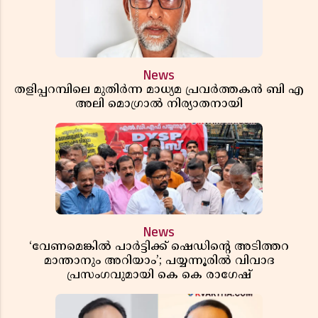
News
തളിപ്പറമ്പിലെ മുതിർന്ന മാധ്യമ പ്രവർത്തകൻ ബി എ
അലി മൊഗ്രാൽ നിര്യാതനായി
News
‘വേണമെങ്കിൽ പാർട്ടിക്ക് ഷെഡിൻ്റെ അടിത്തറ
മാന്താനും അറിയാം’; പയ്യന്നൂരിൽ വിവാദ
പ്രസംഗവുമായി കെ കെ രാഗേഷ്