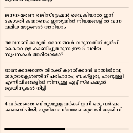
ജനന-മരണ രജിസ്ട്രേഷൻ വൈകിയാൽ ഇനി
കോടതി കയറണം; ഇന്ത്യയിൽ നിയമങ്ങളിൽ വന്ന
വലിയ മാറ്റങ്ങൾ അറിയാം
അവഗണിക്കരുത്! രോഗങ്ങൾ വരുന്നതിന് മുൻപ്
കൈവെള്ള കാണിച്ചുതരുന്ന ഈ 5 വലിയ
സൂചനകൾ അറിയാമോ?
ഓണക്കാലത്തെ തിരക്ക് കുറയ്ക്കാൻ റെയിൽവേ;
യാത്രാക്ലേശത്തിന് പരിഹാരം; ബംഗ്ളൂരു, ഹുബ്ബള്ളി
എന്നിവിടങ്ങളിൽ നിന്നുള്ള എട്ട് സ്പെഷ്യൽ
ട്രെയിനുകൾ നീട്ടി
4 വർഷത്തെ ബിരുദമുള്ളവർക്ക് ഇനി ഒരു വർഷം
കൊണ്ട് പിജി; പുതിയ മാർഗരേഖയുമായി യുജിസി