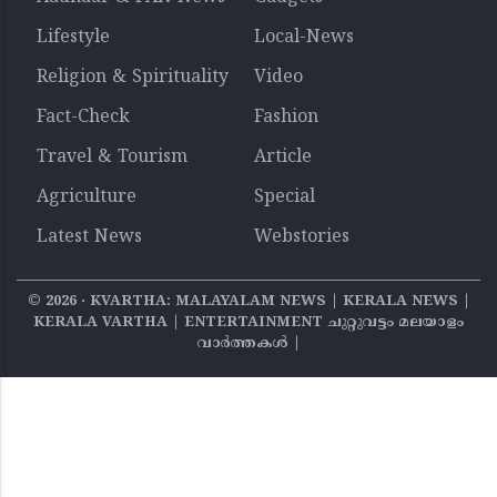
Lifestyle
Local-News
Religion & Spirituality
Video
Fact-Check
Fashion
Travel & Tourism
Article
Agriculture
Special
Latest News
Webstories
©
2026
‧ KVARTHA: MALAYALAM NEWS | KERALA NEWS |
KERALA VARTHA | ENTERTAINMENT ചുറ്റുവട്ടം മലയാളം
വാര്‍ത്തകൾ |