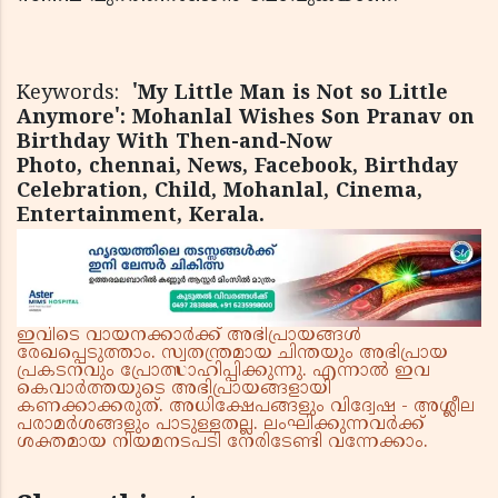
Keywords:
'My Little Man is Not so Little
Anymore': Mohanlal Wishes Son Pranav on
Birthday With Then-and-Now
Photo, chennai, News, Facebook, Birthday
Celebration, Child, Mohanlal, Cinema,
Entertainment, Kerala.
ഇവിടെ വായനക്കാർക്ക് അഭിപ്രായങ്ങൾ
രേഖപ്പെടുത്താം. സ്വതന്ത്രമായ ചിന്തയും അഭിപ്രായ
പ്രകടനവും പ്രോത്സാഹിപ്പിക്കുന്നു. എന്നാൽ ഇവ
കെവാർത്തയുടെ അഭിപ്രായങ്ങളായി
കണക്കാക്കരുത്. അധിക്ഷേപങ്ങളും വിദ്വേഷ - അശ്ലീല
പരാമർശങ്ങളും പാടുള്ളതല്ല. ലംഘിക്കുന്നവർക്ക്
ശക്തമായ നിയമനടപടി നേരിടേണ്ടി വന്നേക്കാം.