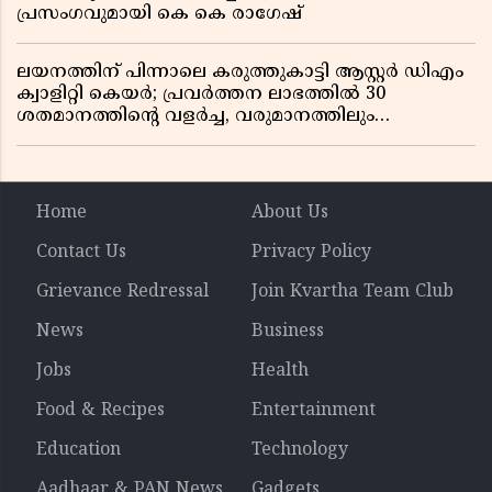
പ്രസംഗവുമായി കെ കെ രാഗേഷ്
ലയനത്തിന് പിന്നാലെ കരുത്തുകാട്ടി ആസ്റ്റർ ഡിഎം
ക്വാളിറ്റി കെയർ; പ്രവർത്തന ലാഭത്തിൽ 30
ശതമാനത്തിൻ്റെ വളർച്ച, വരുമാനത്തിലും
ലാഭത്തിലും വൻ കുതിപ്പ് രേഖപ്പെടുത്തി ആദ്യ പാദ
റിപ്പോർട്ട് പുറത്ത്
Home
About Us
Contact Us
Privacy Policy
Grievance Redressal
Join Kvartha Team Club
News
Business
Jobs
Health
Food & Recipes
Entertainment
Education
Technology
Aadhaar & PAN News
Gadgets