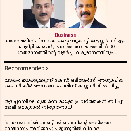
Business
ലയനത്തിന് പിന്നാലെ കരുത്തുകാട്ടി ആസ്റ്റർ ഡിഎം
ക്വാളിറ്റി കെയർ; പ്രവർത്തന ലാഭത്തിൽ 30
ശതമാനത്തിൻ്റെ വളർച്ച, വരുമാനത്തിലും
ലാഭത്തിലും വൻ കുതിപ്പ് രേഖപ്പെടുത്തി ആദ്യ പാദ
റിപ്പോർട്ട് പുറത്ത്
Recommended
വടകര മയക്കുമരുന്ന് കേസ്; ബിആർസി അധ്യാപിക
കെ സി കീർത്തനയെ പോലീസ് കസ്റ്റഡിയിൽ വിട്ടു
തളിപ്പറമ്പിലെ മുതിർന്ന മാധ്യമ പ്രവർത്തകൻ ബി എ
അലി മൊഗ്രാൽ നിര്യാതനായി
‘വേണമെങ്കിൽ പാർട്ടിക്ക് ഷെഡിൻ്റെ അടിത്തറ
മാന്താനും അറിയാം’; പയ്യന്നൂരിൽ വിവാദ